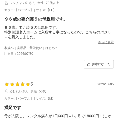
ツツチャン01さん
女性
70代以上
カラー:【パープル】 | サイズ:【LL】
９６歳の要介護５の母親用です。
９６歳。要介護５の母親用です。
特別養護老人ホームに入所する事になったので、こちらのパジャ
マを購入しました。
脳梗塞を患って、全介助状態なので、ホームのスタッフさんが、
さらに表示
着せやすいかな？と思い、選びました。
家族へ｜実用品・普段使い｜はじめて
ゆったりしているし、ストレッチがきいているので、大丈夫だと
注文日：2026/07/30
思います。
名入れもしていただいて、ありがとうございました。
参考になった
5
2026/07/05
めじれいさん
男性
50代
カラー:【パープル】 | サイズ:【M】
満足です
母が入院し、レンタル病衣が1日600円＝1ヶ月で18000円！(しか