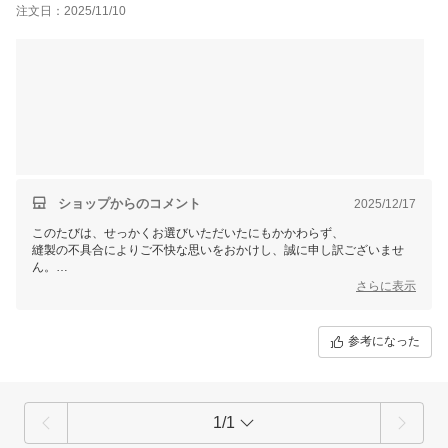
注文日：2025/11/10
ショップからのコメント
2025/12/17
このたびは、せっかくお選びいただいたにもかかわらず、
縫製の不具合によりご不快な思いをおかけし、誠に申し訳ございませ
ん。
さらに表示
2～3回のご着用で穴が生じたとのこと、
通常のご使用を想定した衣類として、
看過できない内容であると受け止めております。
参考になった
本件につきましては、別途ご連絡を差し上げ、
状況を確認のうえ、早急に対応させていただきたく存じます。
日常的にお使いいただく衣類として、
1/1
本来このようなことが起こるべきではなく、深くお詫び申し上げます。