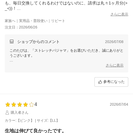
も、毎日交換してくれるわけではないのに、請求は丸々1ヶ月分(>
_<))！
あまりの金額に驚き、それなら購入しようと思い、色々探してた
さらに表示
ところ、こちらにたどり着きました。まず、１着購入し実物をみ
家族へ｜実用品・普段使い｜リピート
て、生地の伸び具合や肌触り、サイズ感を確認し、即2着目を追加
注文日：2026/06/26
注文させて頂きました。点滴もしている為、伸びがよいものが着
替えさせやすく、その点が決め手となりました。
パープルの色味も派手すぎず地味すぎず良かったです！
ショップからのコメント
2026/07/08
入院期間が延びそうなので、あともう１着購入しようか検討中で
このたびは、「ストレッチパジャマ」をお選びいただき、誠にありがと
うございます。
お母様のご入院をきっかけに、数ある衣類の中から当店の商品をお選び
さらに表示
いただきましたこと、心より感謝申し上げます。
まずは1着お試しいただき、生地の伸びや肌触り、サイズ感をご確認い
参考になった
ただいたうえで、追加でご注文いただけたとのこと、大変嬉しく拝見い
たしました。
お着替えがしやすかったとのお言葉は、同じような状況で衣類をお探し
の方にとっても大変参考になるご感想です。
4
2026/07/04
パープルのお色味も気に入っていただけたようで安心いたしました。
購入者さん
カラー:【ピンク】 | サイズ:【LL】
お母様に快適にお過ごしいただくお役に立てましたら幸いです。
生地は伸びて良かったです。
このたびは温かいご感想をありがとうございました。