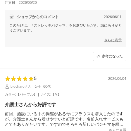
注文日：2026/05/20
ショップからのコメント
2026/06/11
このたびは、「ストレッチパジャマ」をお選びいただき、誠にありがと
うございます。
お母様のためにお選びいただけたとのこと、大変嬉しく拝見いたしまし
さらに表示
た。
施設のスタッフ様の更衣時の負担軽減を考えてお選びいただいた中で、
参考になった
お母様にも肌ざわりや伸縮性を快適に感じていただけそうとのお言葉を
いただき、とても励みになります。
また、「このような商品が増えるとありがたい」とのお声もありがとう
ございます。
5
2026/06/04
介助される方と、ご本人様の双方にとって使いやすい衣類をお届けでき
bigcharoさん
女性
60代
るよう、今後の衣類選びや開発の参考にさせていただきます。
カラー:【パープル】 | サイズ:【M】
このたびは温かいご感想をありがとうございました。
介護士さんから好評です
せたがや介護
前回、施設にいる手の拘縮がある母にブラウスを購入したのです
が、介護士さんから着せやすいと好評です。名前入れサービスも
とてもありがたいです。ですのでそろそろ新しいパジャマを頼ま
れたのでぜひと思い購入しました。とても助かります。
さらに表示