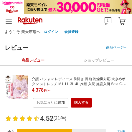
ようこそ 楽天市場へ
ログイン
会員登録
レビュー
商品ページへ
商品レビュー
ショップレビュー
介護 パジャマ レディース 前開き 長袖 乾燥機対応 大きめボ
タン ストレッチ M L LL 3L 4L 拘縮 入院 施設入所 Seta CaR
E
4,378
円
～
お気に入りに追加
購入する
4.52
(21件)
5
13件