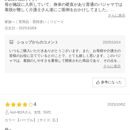
母が施設に入所していて、身体の硬直があり普通のパジャマでは
着脱が難しく介護士さん達にご面倒をおかけしてました。
腕を曲げたままでも大丈夫と書いてあったので、購入したとこ
さらに表示
ろ、介護士さん達からの評判も良く喜んでおります。
家族へ｜実用品・普段使い｜リピート
これからも購入したいと思ってます。
注文日：2025/10/04
出来れば、色違いや柄違いがあればうれしいです。
ショップからのコメント
2025/10/14
いつもご購入いただきありがとうございます。また、お母様や介護士の
皆様のお役に立てているとのことで、とても嬉しく思います。このパジ
ャマは、着脱のしやすさを重視して開発された商品であり、その点を評
価していただけたことは大変励みになります。
さらに表示
ご要望いただいた色違いや柄違いの件ですが、貴重なご意見として参考
にいたします。より多くのお客様にご満足いただけるよう、今後の商品
参考になった
開発に取り組んでまいります。
またのご利用を心よりお待ちしております。本当にありがとうございま
した。
4
2025/10/02
せたがや介護
kuri-t82Aさん
女性
50代
森田あかり
カラー:【パープル】 | サイズ:【L】
母へ