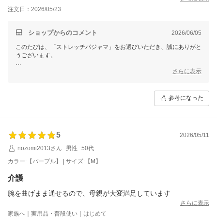
注文日：2026/05/23
ショップからのコメント
2026/06/05
このたびは、「ストレッチパジャマ」をお選びいただき、誠にありがと
うございます。
以前ご購入いただいたブラウスにつきまして、介護士様から「着せやす
さらに表示
い」とご好評をいただいているとのこと、大変嬉しく拝見いたしまし
た。
参考になった
また、名入れサービスもお役に立てているようで安心いたしました。
今回は新しいパジャマをご準備される際に、再び当店をお選びいただけ
たとのこと、本当にありがとうございます。
5
2026/05/11
お母様はもちろん、サポートをされる皆様にとっても、より負担の少な
いお着替えのお手伝いができておりましたら幸いです。
nozomi2013さん
男性
50代
カラー:【パープル】 | サイズ:【M】
このたびは温かいご感想をありがとうございました。
介護
せたがや介護
森田あかり
腕を曲げまま通せるので、母親が大変満足しています
さらに表示
家族へ｜実用品・普段使い｜はじめて