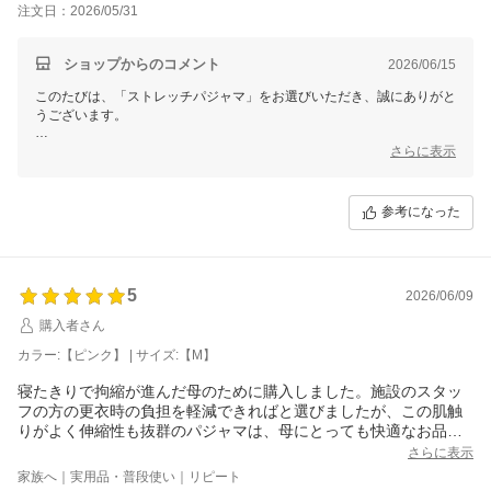
ため、肘からでも着脱しやすく、普段着としてもお使いいただけます。
注文日：2026/05/31
お母様に、お洒落を楽しみながら快適にお過ごしいただける衣類をご案
内できましたら幸いです。
ショップからのコメント
2026/06/15
このたびは温かいご感想と貴重なご意見をありがとうございました。
このたびは、「ストレッチパジャマ」をお選びいただき、誠にありがと
うございます。
せたがや介護
叔母様へのプレゼントとしてお選びいただけたとのこと、大変嬉しく思
さらに表示
っております。
そして、叔母様にも気に入っていただけたとのお話を伺い、私たちもと
参考になった
ても温かい気持ちになりました。
毎日のお休みの時間をより快適にお過ごしいただけましたら幸いです。
このたびは温かいご感想をありがとうございました。
5
2026/06/09
せたがや介護
購入者さん
森田あかり
カラー:【ピンク】 | サイズ:【M】
寝たきりで拘縮が進んだ母のために購入しました。施設のスタッ
フの方の更衣時の負担を軽減できればと選びましたが、この肌触
りがよく伸縮性も抜群のパジャマは、母にとっても快適なお品だ
と思います。このような商品が増えるとありがたいです。
さらに表示
家族へ｜実用品・普段使い｜リピート