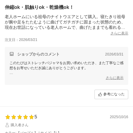
に、現在、マジックテープタイプの衣類もご用意できるよう準備を進め
伸縮ok・肌触りok・乾燥機ok！
ております。
老人ホームにいる祖母のナイトウエアとして購入。寝たきり祖母
また、サイズ選びでご心配な点がございましたら、ご購入前でもお気軽
が腕や足をたたむように曲げてガチガチに固まった状態のため、
にご相談くださいませ。
現在お世話になっている老人ホームで、曲げたままでも着れるナ
このたびは温かいご感想と貴重なご意見をありがとうございました。
イトウエアを教えていただきました。
さらに表示
介護士さんも着せやすいようです。
注文日：2026/03/21
せたがや介護
介護スタッフさんの中に伸びない服だと着替えで骨折させてしま
いそうという話がでており、日中着ている化繊100%の服装のまま
寝かせている日もあると聞き、化繊の服と祖母が頭を左右に振り
ショップからのコメント
2026/03/31
続けるため摩擦のせいで、首まわりなどの肌もボロボロでした
このたびはストレッチパジャマをお買い求めいただき、また丁寧なご感
が、こちらの生地は綿も含まれているのでさわり心地も柔らか
想をお寄せいただき誠にありがとうございます。
く、祖母の肌への負担も少なさそうで安心しました。
日中でもナイトウエア生活にしてもらうので、今回試しに1枚購入
お祖母様のご様子や、日々のケアの中でのご不安についてもお聞かせい
さらに表示
しましたが、早速買い足そうと思います。
ただき、
大切な場面でお選びいただけたことを心よりありがたく感じておりま
す。
参考になった
伸縮性や着せやすさについて、
介護士の方にもご負担なくご使用いただけているとのこと、安心いたし
ました。
5
2025/10/16
また、お肌への摩擦によるご負担も気にされていた中で、
購入者さん
やわらかな肌ざわりの点でもお役に立てているご様子を伺い、少しでも
穏やかにお過ごしいただけておりましたら何よりでございます。
カラー:【パープル】 | サイズ:【L】