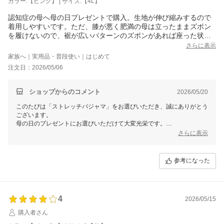
カラー:【ピンク】 | サイズ:【4L】
認知症の母へ母の日プレゼントで購入。生地が伸び縮みするので
着用しやすいです。ただ、膝が悪く肥満の母は立ったままズボン
を履けないので、裾が広いパターンのズボンがあれば座った状態
でも足首を通しやすく履きやすいのかなと思います。
さらに表示
家族へ｜実用品・普段使い｜はじめて
注文日：2026/05/06
ショップからのコメント
2026/05/20
このたびは「ストレッチパジャマ」をお選びいただき、誠にありがとう
ございます。
母の日のプレゼントにお選びいただけて大変光栄です。
さらに表示
生地の伸縮性で着用しやすいとのこと、嬉しいです。
また、裾の広いパターンのズボンへのご提案、膝が悪い方や座った状態
参考になった
での着替えに寄り添うという視点、大切なお声としてありがたく受け止
めております。
お母さまの毎日が、華やかで心地よいものでありますように。またのご
来店を心よりお待ちしております。
4
2026/05/15
せたがや介護
購入者さん
森田あかり