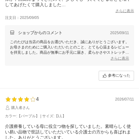
してあげたくて購入しました
来週帰省するので、一度お洗濯して渡したかったのでその前に届
さらに表示
いてよかったです
注文日：2025/09/05
お品はとてもやわらかく、ストレッチが効いているので脱着しや
すそうです
名前のプリントもしていただき、もし施設などにお世話になると
ショップからのコメント
2025/09/11
きもあるといいなと思いました
このたびは当店の商品をお選びいただき、誠にありがとうございます。
無地の物もあるといいですね
お母さまのためにご購入いただいたとのこと、とても心温まるレビュー
まだ着てもらっていないので★４にしました
を拝見しました。商品が無事にお手元に届き、柔らかさやストレッチ性
をお感じいただけたこと、大変嬉しく思います。
さらに表示
また、お名前プリントのサービスもお役に立てたようで安心いたしまし
た。施設でのご利用を想定されている点にも寄り添うアイテムをお届け
できたこと、光栄に思います。
参考になった
無地のデザインに関する貴重なご意見もありがとうございます。今後の
商品開発の参考にさせていただきます。今後ともどうぞよろしくお願い
いたします。少しでもお母さまのお力になることを心よりお祈り申し上
4
げております。
2026/07/11
購入者さん
せたがや介護
森田あかり
カラー:【パープル】 | サイズ:【LL】
介護療養している母に役立つ物を探していました。素晴らしく使
い易い品物で世話していただいている介護士の方からも喜ばれま
した。ありがとうございます。