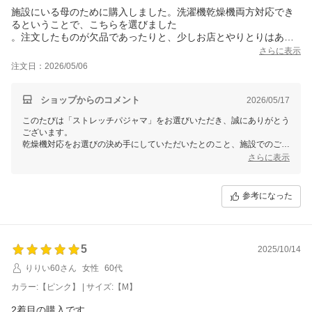
施設にいる母のために購入しました。洗濯機乾燥機両方対応でき
るということで、こちらを選びました
。注文したものが欠品であったりと、少しお店とやりとりはあり
ましたが、対応は誠実でした
さらに表示
また、季節の変わり目にはお買い物をしたいと思います
注文日：2026/05/06
ショップからのコメント
2026/05/17
このたびは「ストレッチパジャマ」をお選びいただき、誠にありがとう
ございます。
乾燥機対応をお選びの決め手にしていただいたとのこと、施設でのご利
用に安心してお使いいただけるよう対応しております。欠品でお手間を
さらに表示
おかけしてしまい申し訳ございませんでした。誠実にご対応いただけた
とのお言葉、大変ありがたいです。季節の変わり目にまたお越しいただ
けることを楽しみにしております。
参考になった
またのご来店を心よりお待ちしております。
せたがや介護
森田あかり
5
2025/10/14
りりい60さん
女性
60代
カラー:【ピンク】 | サイズ:【M】
2着目の購入です。