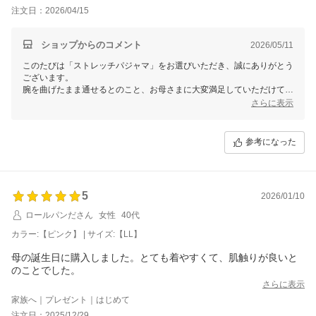
注文日：2026/04/15
ショップからのコメント
2026/05/11
このたびは「ストレッチパジャマ」をお選びいただき、誠にありがとう
ございます。
腕を曲げたまま通せるとのこと、お母さまに大変満足していただけてい
るお言葉、とても嬉しいです。着替えのひとつひとつが心地よい時間で
さらに表示
あってほしいという思いで作っておりますので、そう感じていただけた
ことが励みになります。
またのご来店を心よりお待ちしております。
参考になった
せたがや介護
森田あかり
5
2026/01/10
ロールパンださん
女性
40代
カラー:【ピンク】 | サイズ:【LL】
母の誕生日に購入しました。とても着やすくて、肌触りが良いと
のことでした。
さらに表示
家族へ｜プレゼント｜はじめて
注文日：2025/12/29