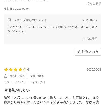
さらに表示
注文日：2026/07/04
ショップからのコメント
2026/07/12
このたびは、「ストレッチパジャマ」をお選びいただき、誠にありがと
うございます。
お母様の介護療養のためにお選びいただき、お役に立てたとのこと、大
さらに表示
変嬉しく拝見いたしました。
また、介護士の方にも使いやすいとお喜びいただけたとのお言葉は、私
参考になった
どもにとって何よりの励みです。
これからも、ご本人様にも介助される方にも安心してお使いいただける
衣類をお届けできるよう努めてまいります。
4
2026/06/28
このたびは温かいご感想をありがとうございました。
平間小学校さん
女性
60代
せたがや介護
カラー:【ピンク】 | サイズ:【M】
お洒落がしたい
施設に入居している母のために購入しました。前回購入し、施設
職員から着やすかったという声を聞き再購入しました。母は両腕