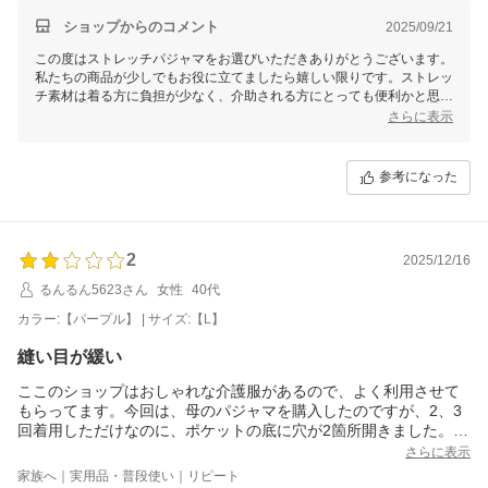
ショップからのコメント
2025/09/21
この度はストレッチパジャマをお選びいただきありがとうございます。
私たちの商品が少しでもお役に立てましたら嬉しい限りです。ストレッ
チ素材は着る方に負担が少なく、介助される方にとっても便利かと思い
ます。叔母様が快適にお使いいただけることを心より願っております。
さらに表示
またご感想等ございましたらぜひお聞かせください。
今後ともよろしくお願いいたします。
参考になった
せたがや介護
森田あかり
2
2025/12/16
るんるん5623さん
女性
40代
カラー:【パープル】 | サイズ:【L】
縫い目が緩い
ここのショップはおしゃれな介護服があるので、よく利用させて
もらってます。今回は、母のパジャマを購入したのですが、2、3
回着用しただけなのに、ポケットの底に穴が2箇所開きました。縫
い目の糸が緩く、他もほつれてる。最悪です。
さらに表示
家族へ｜実用品・普段使い｜リピート