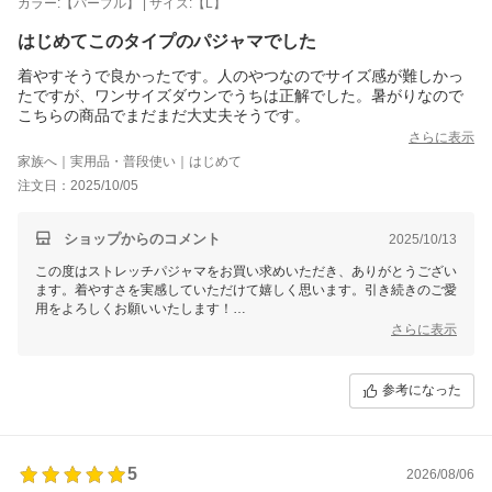
カラー:【パープル】 | サイズ:【L】
はじめてこのタイプのパジャマでした
着やすそうで良かったです。人のやつなのでサイズ感が難しかっ
たですが、ワンサイズダウンでうちは正解でした。暑がりなので
こちらの商品でまだまだ大丈夫そうです。
さらに表示
家族へ｜実用品・普段使い｜はじめて
注文日：2025/10/05
ショップからのコメント
2025/10/13
この度はストレッチパジャマをお買い求めいただき、ありがとうござい
ます。着やすさを実感していただけて嬉しく思います。引き続きのご愛
用をよろしくお願いいたします！
さらに表示
せたがや介護
森田あかり
参考になった
5
2026/08/06