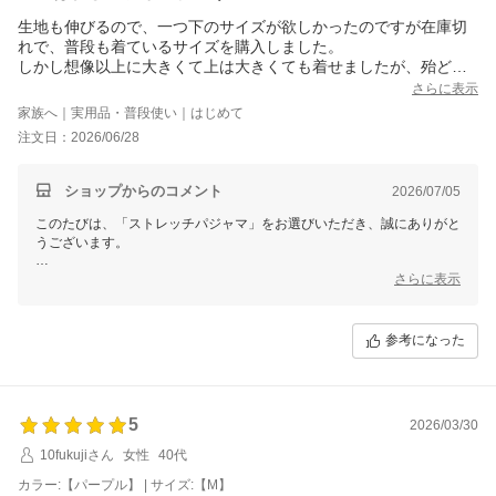
生地も伸びるので、一つ下のサイズが欲しかったのですが在庫切
せたがや介護
れで、普段も着ているサイズを購入しました。
しかし想像以上に大きくて上は大きくても着せましたが、殆ど寝
たきりの親にはかなりシワになるので気をつけなければならない
さらに表示
事と、下は大きすぎて、カットしてお直ししました。
家族へ｜実用品・普段使い｜はじめて
次回は安くなっていたらサイズがあれば購入したいと思います。
注文日：2026/06/28
あと、前のボタンはマジックでボタンは飾りだと尚こちらとして
は着替えさせるには良かったなと思いました。
サイズ記載されているので私がきちんと計って購入すれば良かっ
ショップからのコメント
2026/07/05
たと思いました。
このたびは、「ストレッチパジャマ」をお選びいただき、誠にありがと
うございます。
生地の伸びについてご満足いただけたとのこと、大変嬉しく拝見いたし
さらに表示
ました。
一方で、ご希望のサイズが欠品しており、ご不便をおかけしましたこ
参考になった
と、申し訳ございません。
また、ズボンのお直しをしてご着用いただいたとのこと、ありがとうご
ざいます。
5
2026/03/30
マジックテープタイプがあるとお着替えがしやすいとのご意見も、大変
参考になりました。
10fukujiさん
女性
40代
カラー:【パープル】 | サイズ:【M】
いただいたご要望は今後の衣類づくりの参考とさせていただくととも