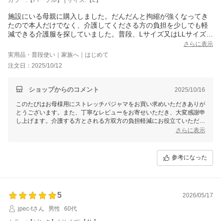
日中も含めてご着用をご検討いただいているとのこと、
施設にいる母親に購入しました。だんだんと拘縮が強くなってき
毎日の中で無理なくお使いいただける一着となりましたら嬉しく思いま
たので本人だけでなく、介護してくださる方の負担を少しでも軽
す。
減できる介護服を探していました。普段、Lサイズ又はLLサイズ
をきていますが、今回Lサイズにして良かったです。かなりゆった
今後も、着る方にも介助される方にもやさしい衣類をお届けできるよう
さらに表示
りめです。でも、手首足首の部分は、柔らかいタッチのゴム入り
努めてまいります。
実用品・普段使い｜家族へ｜はじめて
になっていて本人も負担はないように思います。何にしても、自
注文日：2025/10/12
このたびは温かいご感想をお寄せいただき、誠にありがとうございまし
分が着るわけでもなく、お世話するのでもないので、なかなか介
た。
護品を選ぶのは難しいですが、良い商品に出会えたと感じていま
す。また購入したいと思います。
ショップからのコメント
2025/10/16
せたがや介護
森田あかり
このたびはお母様用にストレッチパジャマをお買い求めいただきありが
とうございます。また、丁寧なレビューをお寄せいただき、大変感謝申
し上げます。介護する方とされる方双方の負担軽減にお役立ていただけ
たこと、スタッフ一同嬉しい限りでございます。サイズ感や手首・足首
さらに表示
のゴム部分もご満足いただけたようで安心いたしました。
ご自分では着用されない分、介護用品を選ぶ難しさもお感じかと思いま
参考になった
すが、当商品がそのお悩み解消に少しでも繋がれたのであれば幸いで
す。「また購入したい」との温かいお言葉は、品質向上への励みとなり
ます。今後ともぜひご利用をお待ちしております。気になる点やお困り
ごとがございましたら、いつでもお気軽にご相談ください。
5
2026/05/17
せたがや介護
jpec‐tさん
男性
60代
森田あかり