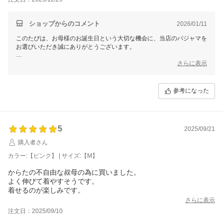
ショップからのコメント
2026/01/11
このたびは、お母様のお誕生日という大切な機会に、当店のパジャマを
お選びいただき誠にありがとうございます。
「着やすい」「肌触りが良い」と感じていただけたとのこと、贈られた
さらに表示
お気持ちがきちんとお母様に届いているようで、私どもも嬉しく拝見し
ました。
参考になった
これからの毎日を、心地よく過ごしていただける一着となりましたら幸
いです。
またお手伝いできることがございましたら、いつでもお声がけください
ませ。
5
2025/09/21
せたがや介護
購入者さん
森田あかり
カラー:【ピンク】 | サイズ:【M】
からたの不自由な叔母の為に買いました。
よく伸びて着やすそうです。
着せるのが楽しみです。
さらに表示
注文日：2025/09/10