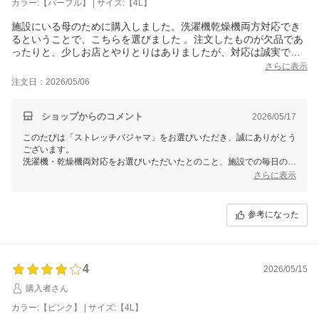
カラー:【パープル】 | サイズ:【4L】
施設にいる母のために購入しました。洗濯機乾燥機両方対応でき
るということで、こちらを選びました 。注文したものが欠品であ
ったりと、少しお店とやりとりはありましたが、対応は誠実でし
た また、季節の変わり目にはお買い物をしたいと思います
さらに表示
注文日：2026/05/06
ショップからのコメント
2026/05/17
このたびは「ストレッチパジャマ」をお選びいただき、誠にありがとう
ございます。
洗濯機・乾燥機両対応をお選びいただいたとのこと、施設での毎日のお
洗濯に安心してお使いいただけると思います。欠品でご不便をおかけし
さらに表示
てしまったにもかかわらず、対応を誠実とおっしゃっていただけたこ
と、励みになります。次の季節もお母さまに似合う一着を、ぜひ一緒に
お選びください。
参考になった
またのご来店を心よりお待ちしております。
せたがや介護
森田あかり
4
2026/05/15
購入者さん
カラー:【ピンク】 | サイズ:【4L】