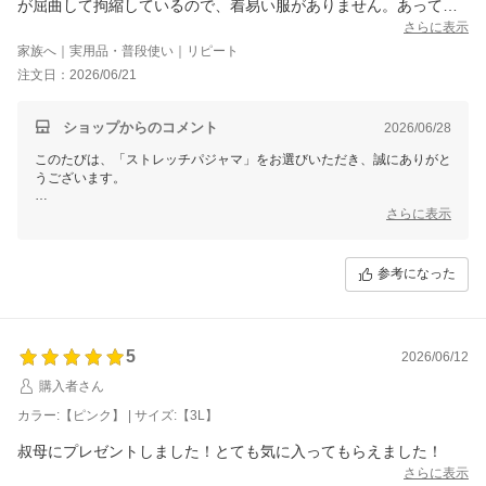
が屈曲して拘縮しているので、着易い服がありません。あっても
パジャマです。もう少しお洒落がしたいなぁと思います。そし
さらに表示
て、上衣のみで購入できればありがたいです。
家族へ｜実用品・普段使い｜リピート
注文日：2026/06/21
ショップからのコメント
2026/06/28
このたびは、「ストレッチパジャマ」をお選びいただき、誠にありがと
うございます。
また、お母様のために再度お選びいただきましたこと、心より感謝申し
さらに表示
上げます。
職員の方から「着せやすかった」とのお声があったとのこと、大変嬉し
参考になった
く拝見いたしました。
一方で、お母様にももう少しお洒落を楽しんでいただきたいというお気
持ち、とてもよく伝わってまいりました。
5
2026/06/12
上衣のみの販売につきましても、貴重なご意見として今後の参考にさせ
ていただきます。
購入者さん
カラー:【ピンク】 | サイズ:【3L】
なお、もしまだご覧になっていませんでしたら、「ハイストレッチメロ
ウネックTシャツ（品番：sa3637）」もおすすめです。
叔母にプレゼントしました！とても気に入ってもらえました！
お気に召していただいたストレッチパジャマと同様に袖口がよく伸びる
さらに表示