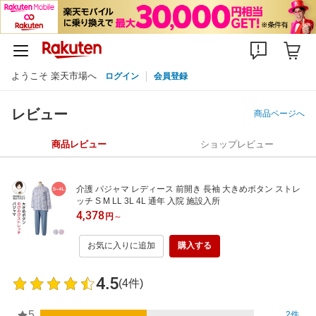
ようこそ 楽天市場へ
ログイン
会員登録
レビュー
商品ページへ
商品レビュー
ショップレビュー
介護 パジャマ レディース 前開き 長袖 大きめボタン ストレ
ッチ S M LL 3L 4L 通年 入院 施設入所
4,378
円
～
お気に入りに追加
購入する
4.5
(4件)
5
2件