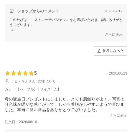
ショップからのコメント
2026/07/12
このたびは、「ストレッチパジャマ」をお選びいただき、誠にありがと
うございます。
お母様のためにお選びいただき、デザインや柄も気に入っていただけた
さらに表示
とのこと、大変嬉しく拝見いたしました。
また、名入れや乾きやすさ、裾ゴムの交換ができる点もお役に立てたよ
参考になった
うで安心いたしました。
お好みに合わせて裾ゴムを外してご使用いただいているとのこと、実際
のご使用方法も教えていただきありがとうございます。
5
2026/06/29
これからも、お母様に快適にお過ごしいただける衣類をお届けできまし
たら幸いです。
うる・ちえさん
女性
50代
カラー:【パープル】 | サイズ:【S】
このたびは温かいご感想をありがとうございました。
母の誕生日プレゼントにしました。とても肌触りがよく、写真よ
せたがや介護
り色味が暖かな感じがして、しかも着脱がしやすいようで喜びま
した。本当に良い商品をありがとうございました。
さらに表示
注文日：2026/06/10