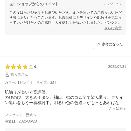
ショップからのコメント
2025/09/07
この度は当パジャマをお選びいただき、また色違いでのご購入もいただ
き誠にありがとうございます。お義母様にもデザインや肌触りを気に入
っていただけたとのご感想、大変嬉しく拝読いたしました。ピンクとパ
ープルどちらも優しい色合いで、リラックスした時間をお過ごしいただ
さらに表示
ければと存じます。
現在、ご要望にありました色違いや襟デザイン違いのラインナップにつ
参考になった
いて、具体的なご案内ができず恐縮ですが、今後の参考として承らせて
いただきます。また、もし他の商品についてのご質問やリクエストなど
がございましたら、ぜひお気軽にお知らせください。
今後も皆様に快適な商品をご提供できるよう努めてまいります。改めて
4
2025/07/31
心より感謝申し上げます。どうぞ引き続きご愛顧のほどよろしくお願い
購入者さん
申し上げます。
カラー:【ピンク】 | サイズ:【M】
せたがや介護
森田あかり
肌触りが良いと高評価。
のびのび、大きめボタン、袖口、裾のゴム全て望み通り。デザイ
ン違いをもう一着検討中。明るい色の色違いがもっとあればな
あ！
さらに表示
プレゼント｜親戚へ
注文日：2025/06/28