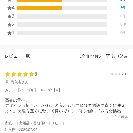
4
2件
3
0件
2
0件
1
0件
レビュー一覧
並び替え
絞り込み
5
2026/07/11
購入者さん
カラー:【パープル】 | サイズ:【M】
高齢の母へ。
デザインも柄もおしゃれ。名入れもして頂けて施設で直ぐに使え
ます。洗濯も直ぐに乾いて良いです。ズボン裾のゴムも交換出来
るタイプなので、好みでゴムなしで使ってます。
さらに表示
家族へ｜実用品・普段使い｜リピート
注文日：2026/07/02