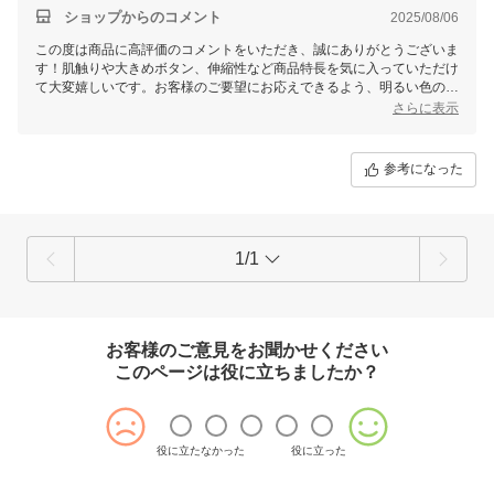
ショップからのコメント
2025/08/06
この度は商品に高評価のコメントをいただき、誠にありがとうございま
す！肌触りや大きめボタン、伸縮性など商品特長を気に入っていただけ
て大変嬉しいです。お客様のご要望にお応えできるよう、明るい色のデ
ザイン追加も検討してまいります。今後ともよろしくお願いいたしま
さらに表示
す！
せたがや介護 森田あかり
参考になった
1/1
お客様のご意見をお聞かせください
このページは役に立ちましたか？
役に立たなかった
役に立った