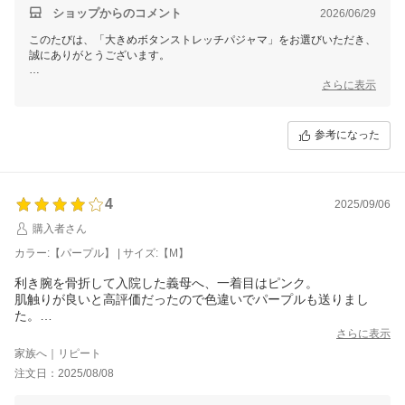
ショップからのコメント
2026/06/29
このたびは、「大きめボタンストレッチパジャマ」をお選びいただき、
誠にありがとうございます。
また、お母様のお誕生日という大切な贈り物にお選びいただきましたこ
さらに表示
と、心より感謝申し上げます。
肌触りや色味、着脱のしやすさにもご満足いただき、お母様にもお喜び
参考になった
いただけたとのこと、大変嬉しく拝見いたしました。
「本当に良い商品をありがとうございました」とのお言葉は、私どもに
とって何より励みになります。
4
2025/09/06
これからも、お母様に快適にお過ごしいただける衣類をお届けできるよ
う努めてまいります。
購入者さん
カラー:【パープル】 | サイズ:【M】
このたびは心温まるご感想をありがとうございました。
利き腕を骨折して入院した義母へ、一着目はピンク。
せたがや介護
肌触りが良いと高評価だったので色違いでパープルも送りまし
た。
襟付きのデザインも本人の希望通りです。
さらに表示
同じ様なコンセプトで色違い、襟のデザイン違い等あれば尚良
家族へ｜リピート
い。
注文日：2025/08/08