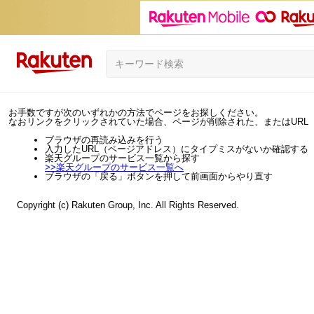
お手数ですが次のいずれかの方法でページをお探しください。
なおリンクをクリックされていた場合、ページが削除された、またはURL
ブラウザの再読み込みを行う
入力したURL（ページアドレス）にタイプミスがないか確認する
楽天グループのサービス一覧から探す
>>
楽天グループのサービス一覧へ
ブラウザの「戻る」ボタンを押して前画面からやり直す
Copyright (c) Rakuten Group, Inc. All Rights Reserved.