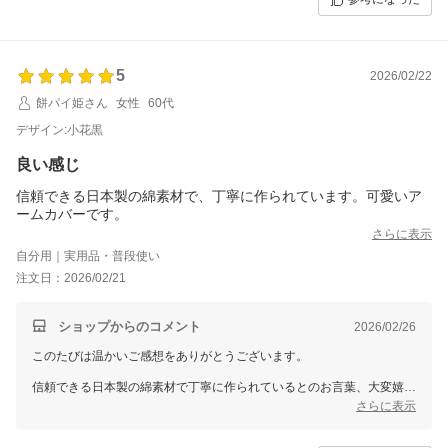
商品が贈られた方にとって素敵な贈り物になれたことが何よりの励みと
なります。
またのご利用を、スタッフ一同心よりお待ちしております。
5
2026/02/22
餅パイ姫さん
女性
60代
デザイン:小花黒
良い感じ
信頼できる日本製の綿素材で、丁寧に作られています。可愛いア
ームカバーです。
さらに表示
自分用｜実用品・普段使い
注文日：2026/02/21
ショップからのコメント
2026/02/26
このたびは温かいご感想をありがとうございます。
信頼できる日本製の綿素材で丁寧に作られているとのお言葉、大変嬉し
く拝読しました。
さらに表示
可愛いアームカバーを気に入っていただけたこと、私たちにとっても喜