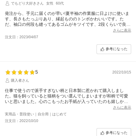
でもどり大好きさん
女性
60代
発注から、手元に届くのが早い!夏半袖の作業服に日よけに使いま
す、長さもたっぶりあり、縁起もののトンボかわいいです。た
だ、袖口の何段も縫ってあるゴムがキツイです、2段くらいで良か
ったんじゃないかな。
さらに表示
注文日：2023/04/07
参考になった
5
2022/10/15
購入者さん
仕事で使うので派手すぎない柄と日本製に惹かれて購入しまし
た。猫を飼っていると猫柄をつい選んでしまいますが和柄で可愛
いと思いました。心のこもったお手紙が入っていたのも嬉しかっ
たです。生地がしっかりしていて長持ちしそうなのでリピートは
さらに表示
先になるかもしれませんが、その時はまたよろしくお願いしま
実用品・普段使い｜自分用｜はじめて
す。
注文日：2022/10/10
参考になった