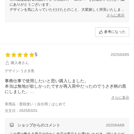
にありがとうございます。
デザインを気に入っていただけたとのこと、大変嬉しく拝見いたしまし
た。
さらに表示
また、国産ならではのしっかりとした縫製にもご満足いただけて安心い
たしました。
アームカバーは他にも、ドット・格子・ペイズリー・花柄・ダンガリ
参考になった
ー・撥水タイプなど、さまざまなデザインをご用意しておりますので、
よろしければぜひご覧くださいませ。
またのご利用を心よりお待ちしております。
5
2025/04/05
購入者さん
デザイン:うさぎ黒
事務仕事で使用したいと思い購入しました。
本当は無地が欲しかったですが再入荷中だったのでうさぎ柄の黒
にしました。
でも可愛いししっかりしていて気に入って使ってます。確かに口
さらに表示
コミでもあったとおり腕のゴムがしっかりしていてきつめかなと
実用品・普段使い｜自分用｜はじめて
思いますがそんなに気になりません。また購入したいです。
注文日：2025/03/31
ショップからのコメント
2025/04/08
この度は数ある商品の中から当店の商品をお選びいただき、誠にありが