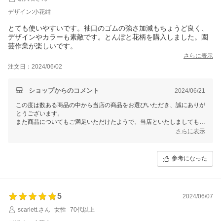
デザイン:小花紺
とても使いやすいです。袖口のゴムの強さ加減もちょうど良く、
デザインやカラーも素敵です。とんぼと花柄を購入しました。園
芸作業が楽しいです。
さらに表示
注文日：2024/06/02
ショップからのコメント
2024/06/21
この度は数ある商品の中から当店の商品をお選びいただき、誠にありが
とうございます。
また商品についてもご満足いただけたようで、当店といたしましてもう
れしい限りでございます。
さらに表示
ぜひ今後も当店のサービスをご利用いただけますと幸いです。
またご利用いただける日を、スタッフ一同心よりお待ちしております。
参考になった
5
2024/06/07
scarlett.さん
女性
70代以上