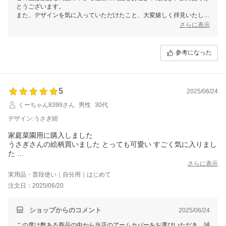
とうございます。
また、デザインを気に入っていただけたこと、大変嬉しく拝見いたしま
した。
さらに表示
手首のゴムの締め付け感について、ご不便をおかけして申し訳ございま
せん。
参考になった
当商品は日本製で、シャーリング状のデザインにより埃や土の侵入を防
ぎつつ、手首にしっかりフィットする仕様となっております。
ゴムはしっかりとした作りですが、使い始めは少しきつく感じられる場
合もございます。
5
お洗濯を重ねていただくことで徐々に生地やゴムが馴染んでまいります
2025/06/24
ので、様子を見ながらご使用いただけますと幸いです。
くーちゃん8399さん
男性
30代
今後もより快適にお使いいただける商品の提供に努めてまいります。
貴重なご意見をありがとうございました。
デザイン:うさぎ紺
家庭菜園用に購入しました
うさぎさんの絵柄買いました とっても可愛い すごく気に入りまし
た
国産商品で縫製もしっかりしています 買ってよかった
さらに表示
実用品・普段使い｜自分用｜はじめて
注文日：2025/06/20
ショップからのコメント
2025/06/24
この度は数ある商品の中から当店のアームカバーをお選びいただき、誠