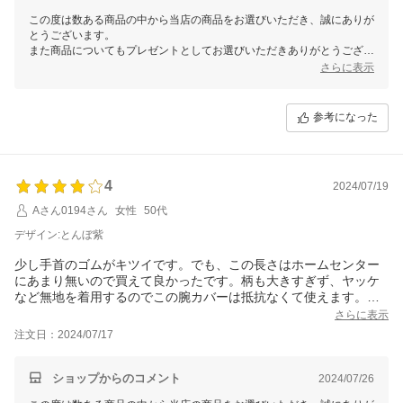
この度は数ある商品の中から当店の商品をお選びいただき、誠にありが
とうございます。
また商品についてもプレゼントとしてお選びいただきありがとうござい
ました。
さらに表示
綿の特性上洗濯をしていくうちに、少々生地が縮んでいくかと思われま
す。
何卒ご理解いただけますと幸いです。
参考になった
またご利用いただける日を、スタッフ一同心よりお待ちしております。
4
2024/07/19
Aさん0194さん
女性
50代
デザイン:とんぼ紫
少し手首のゴムがキツイです。でも、この長さはホームセンター
にあまり無いので買えて良かったです。柄も大きすぎず、ヤッケ
など無地を着用するのでこの腕カバーは抵抗なくて使えます。今
度は違う柄も買いたいです。
さらに表示
注文日：2024/07/17
ショップからのコメント
2024/07/26