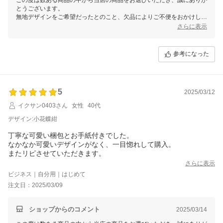
とうございます。
無地デザインをご希望だったとのこと、欠品によりご不便をおかけして
しまい申し訳ございませんでした。無地デザインは4月初めに再入荷
さらに表示
し、現在は在庫がございます。ただ、当店でもとても人気が高く、メー
カーでも生産が追いついていない状況が続いており、ご迷惑をおかけし
ております。
参考になった
うさぎ柄を気に入ってご使用いただけているとのこと、大変嬉しく思い
ます♪ 袖口のゴムについてもご感想ありがとうございます。今後の参考
にさせていただきますね。
またのご利用を心よりお待ちしております！
5
2025/03/12
イクサン0403さん
女性
40代
デザイン:小花蝶紺
丁寧な可愛い梱包とお手紙付きでした。
なかなか可愛いデザインがなく、一目惚れして購入。
またリピさせていただきます。
さらに表示
ビジネス｜自分用｜はじめて
注文日：2025/03/09
ショップからのコメント
2025/03/14