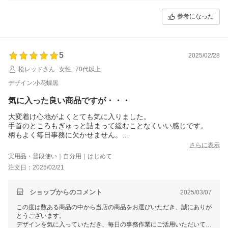
一方で、袖口のゴムがきつく感じられ、跡が痒くなってしまったとのこ
と、ご不便をおかけし申し訳ございません。
参考になった
こちらのアームカバーは、作業中にずれにくいようゴムの強度を調整し
ておりますが、お客様によってはフィット感が強く感じられることがご
ざいます。
ゴムを少し伸ばしてからご使用いただくと、フィット感が和らぐかもし
5
れません。
2025/02/28
また、お洗濯を重ねることで徐々に肌になじんでくることもございます
松レッドさん
女性
70代以上
ので、様子を見ていただけますと幸いです。
またのご利用をスタッフ一同、心よりお待ちしております！
デザイン:小花蝶黒
気に入った良い商品ですが・・・
大変着け心地がよくとても気に入りました。
手首のところもぎゅっと詰まって緩むことなくいい感じです。
柄もよく毎日事務に欠かせません。
良いものが見つかってうれしく思っています。
さらに表示
追伸：使い始めて・・５日ぐらいたちます。洗い替えも欲しいか
実用品・普段使い｜自分用｜はじめて
なと思う反面、手首のゴムのところが思いのほかきつくて痒くな
注文日：2025/02/21
ってしまいました。一日のうち数十分づつ外したりして使ってい
ます。
その辺が改善されると嬉しいなあと思います。ちなみに手首廻は
ショップからのコメント
2025/03/07
ゆったり測って１６センチです。
この度は数ある商品の中から当店の商品をお選びいただき、誠にありが
とうございます。
デザインを気に入っていただき、毎日の事務作業にご活用いただいてい