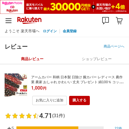
ようこそ 楽天市場へ
ログイン
会員登録
レビュー
商品ページへ
商品レビュー
ショップレビュー
アームカバー 和柄 日本製 日除け 腕カバー レディース 農作
業 農家 おしゃれ かわいい 丈夫 プレゼント 綿100％ コット
ン 事務 家事 キッチン カラフル ずれない 1双 ラッピング 農
1,000
円
家さん デスクワーク
お気に入りに追加
購入する
4.71
(31件)
5
22件