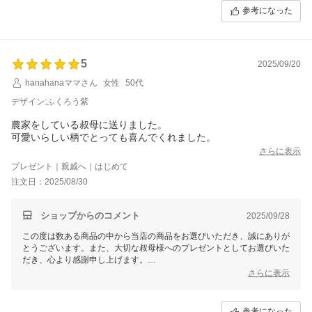
参考になった
今後ともお客様に満足いただける商品をお届けできるよう、努力してま
いります。またのご利用を心よりお待ちしております。
5
2025/09/20
hanahanaママさん
女性
50代
デザイン:ふくろう紫
農家をしている叔母に送りました。
可愛いらしい柄でとっても喜んでくれました。
さらに表示
プレゼント｜親戚へ｜はじめて
注文日：2025/08/30
ショップからのコメント
2025/09/28
この度は数ある商品の中から当店の商品をお選びいただき、誠にありが
とうございます。また、大切な叔母様へのプレゼントとしてお選びいた
だき、心より感謝申し上げます。
さらに表示
可愛らしい柄を気に入っていただけたとのこと、そして叔母様にも喜ん
でいただけたとお聞きし、当店といたしましても大変うれしい限りでご
ざいます。
参考になった