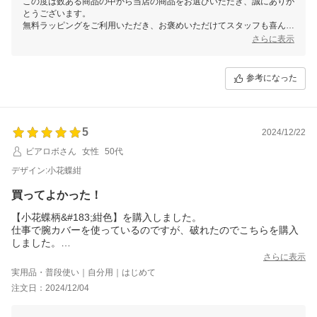
この度は数ある商品の中から当店の商品をお選びいただき、誠にありが
とうございます。
無料ラッピングをご利用いただき、お褒めいただけてスタッフも喜んで
おりました♪
さらに表示
デザインにも一目惚れしていただけて光栄です！
またリピートいただけるとのこと、スタッフ一同、心よりお待ちしてお
ります。
参考になった
これからも可愛い商品をご提供できるよう努めてまいりますので、ぜひ
またのご利用をお待ちしております！
5
2024/12/22
ビアロボさん
女性
50代
デザイン:小花蝶紺
買ってよかった！
【小花蝶柄&#183;紺色】を購入しました。
仕事で腕カバーを使っているのですが、破れたのでこちらを購入
しました。
初めは手首側のゴムがキツいかな？と思ったのですが、すぐに気
さらに表示
にならなくなりました。
実用品・普段使い｜自分用｜はじめて
本体の長さも十分あり、柄も和柄で可愛く丁寧なお手紙まで付い
注文日：2024/12/04
ていたので買ってよかったです。