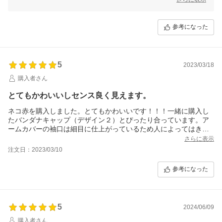
幸いです。
また、糸屑に関しまして、当店も発送前に検品を行ってから梱包致しま
すが、完璧に取り切れていない可能性もあります。ご理解いただきあり
参考になった
がとうございます。またご利用いただける日を、スタッフ一同心よりお
待ちしております。
5
2023/03/18
購入者さん
とてもかわいいしセンス良く見えます。
ネコ赤を購入しました。とてもかわいいです！！！一緒に購入し
たバンダナキャップ（デザイン２）とぴったり合っています。ア
ームカバーの袖口は細目に仕上がっているため人によってはきつ
いと感じることもあるかもしれませんが、私には丁度良く、アウ
さらに表示
トドアの作業をしていて土埃などが入らないようにぴったり腕に
注文日：2023/03/10
密着してくれます。
買って良かったです♪
参考になった
5
2024/06/09
購入者さん