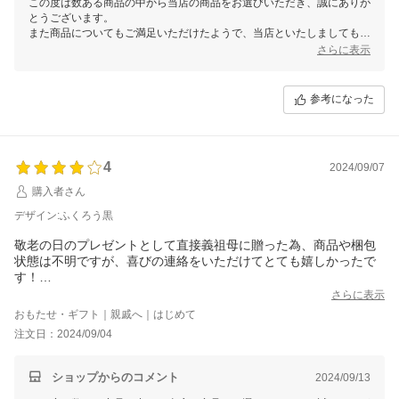
この度は数ある商品の中から当店の商品をお選びいただき、誠にありが
とうございます。
また商品についてもご満足いただけたようで、当店といたしましてもう
れしい限りでございます。
さらに表示
まだまだ日中は暑さが続きますので、お身体には気を付けて頑張ってく
ださい！！
ぜひ今後も当店のサービスをご利用いただけますと幸いです。
参考になった
4
2024/09/07
購入者さん
デザイン:ふくろう黒
敬老の日のプレゼントとして直接義祖母に贈った為、商品や梱包
状態は不明ですが、喜びの連絡をいただけてとても嬉しかったで
す！
畑仕事をするので、毎日使うのに助かるみたいでこちらにして正
さらに表示
解でした！
おもたせ・ギフト｜親戚へ｜はじめて
日本製で良質な物かと。
注文日：2024/09/04
またリピートさせていただく予定です！
ありがとうございました。
ショップからのコメント
2024/09/13