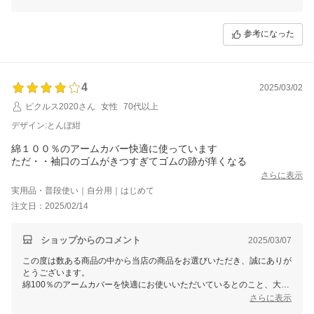
リピートでのご購入や、フィット感・手首ゴムの仕様へのお褒めの言葉
も大変励みになります。
今後も安心してお使いいただけるよう、素材や仕立てにこだわった商品
参考になった
づくりを続けてまいりますので、またのご利用を心よりお待ちしており
ます。
4
2025/03/02
ピクルス2020さん
女性
70代以上
デザイン:とんぼ紺
綿１００％のアームカバー快適に使っています
ただ・・袖口のゴムがきつすぎてゴムの跡が痒くなる
さらに表示
実用品・普段使い｜自分用｜はじめて
注文日：2025/02/14
ショップからのコメント
2025/03/07
この度は数ある商品の中から当店の商品をお選びいただき、誠にありが
とうございます。
綿100％のアームカバーを快適にお使いいただいているとのこと、大変
嬉しく思います♪
さらに表示