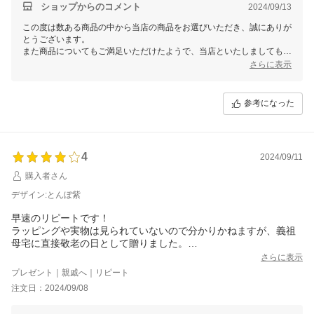
ショップからのコメント
2024/09/13
この度は数ある商品の中から当店の商品をお選びいただき、誠にありが
とうございます。
また商品についてもご満足いただけたようで、当店といたしましてもう
れしい限りでございます。
さらに表示
来年にはもっとデザインを取り揃えておけるよう当店も尽力してまいり
ます！
こちらこそお忙しい中レビューをありがとうございました。
参考になった
4
2024/09/11
購入者さん
デザイン:とんぼ紫
早速のリピートです！
ラッピングや実物は見られていないので分かりかねますが、義祖
母宅に直接敬老の日として贈りました。
喜びの連絡をもらったので安心しました。
さらに表示
ありがとうございました！
プレゼント｜親戚へ｜リピート
注文日：2024/09/08