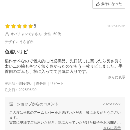
びです。
参考になった
またのご利用を心よりお待ちしております。
5
2025/06/26
オバチャンですさん
女性
50代
デザイン:うさぎ赤
色違いリピ
稲作オペなので個人的には必需品、先日試しに買ったら長さ良く
太い二の腕もキツく無く良かったのでもう一枚リピしました。手
首側のゴムも丁寧に入っててお気に入りです。
さらに表示
実用品・普段使い｜自分用｜リピート
注文日：2025/06/20
ショップからのコメント
2025/06/27
この度は当店のアームカバーをお選びいただき、誠にありがとうござい
ます。
実際に現場でご活用いただき、気に入っていただけた様子をおお聞きで
き大変嬉しく思います。
さらに表示