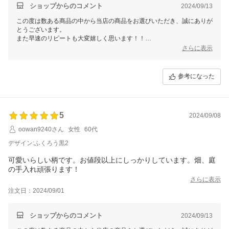
ショップからのコメント
2024/09/13
この度は数ある商品の中から当店の商品をお選びいただき、誠にありが
とうございます。
また早速のリピートも大変嬉しく思います！！
ラッピングは心を込めて行っておりますので、お客様の想いと当店の想
さらに表示
いと伝わっていますように。
またのご利用心よりお待ちしております。
参考になった
5
2024/09/08
oowan9240さん
女性
60代
デザイン:ふくろう黒2
可愛いらしい柄です。お値段以上にしっかりしています。畑、庭
の手入れ頑張ります！
さらに表示
注文日：2024/09/01
ショップからのコメント
2024/09/13