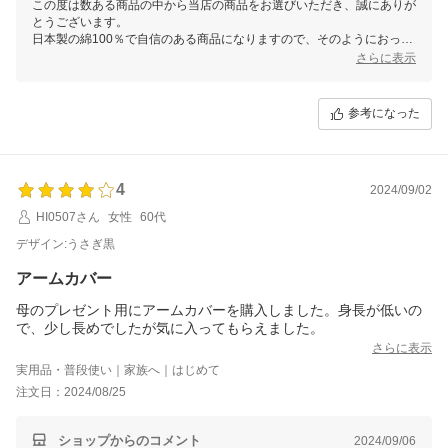
この度は数ある商品の中から当店の商品をお選びいただき、誠にありが
とうございます。
日本製の綿100％で自信のある商品になりますので、そのようにおっし
ゃっていただけて、大変嬉しく思います。
さらに表示
他にもチェック柄や、花柄・ペイズリー柄、などデザイン違いも取り揃
えておりますので、リピートを検討いただいているとのことですので、
お時間があるときに覗いてみていただけますと幸いです。
参考になった
またご利用いただける日を、スタッフ一同心よりお待ちしております。
4
2024/09/02
HI0507さん
女性
60代
デザイン:うさぎ黒
アームカバー
母のプレゼント用にアームカバーを購入しました。身長が低いの
で、少し長めでしたが気に入ってもらえました。
さらに表示
実用品・普段使い｜家族へ｜はじめて
注文日：2024/08/25
ショップからのコメント
2024/09/06