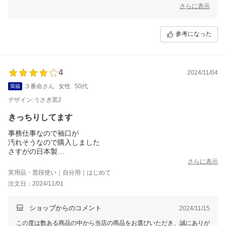
るとのこと、大変嬉しく思います♪
さらに表示
また、手首のゴム部分についての貴重なご意見もありがとうございま
す。
参考になった
こちらのアームカバーは、作業中にずれにくいようシャーリング加工を
施し、ゴムの強度を調整しておりますが、お客様によってはきつく感じ
られることもございます。
現在もこまめに外して調整されているとのことですが、長時間のご使用
4
2024/11/04
により、ゴム部分と肌の摩擦でかゆみが生じる場合がございます。ゴム
３番命さん
女性
50代
を少し伸ばしてからお使いいただくと、フィット感が和らぐかもしれま
せん。
デザイン:うさぎ黒2
また、使用回数が増えお洗濯を重ねるうちに、肌になじんでくることが
期待できますので、様子を見ていただけますと幸いです。
きっちりしてます
快適にお使いいただけるよう、今後の商品改良の参考にさせていただき
事務仕事なので袖口が
ます。
汚れそうなので購入しました
他にもご意見がございましたら、ぜひお聞かせくださいませ。
さすがの日本製
またのご利用をスタッフ一同、心よりお待ちしております！
少々キツイですが、おかげで
さらに表示
台所でもズレません
実用品・普段使い｜自分用｜はじめて
注文日：2024/11/01
ショップからのコメント
2024/11/15
この度は数ある商品の中から当店の商品をお選びいただき、誠にありが