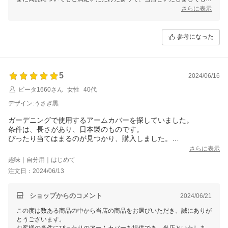
れしい限りでございます。
さらに表示
ぜひ今後も当店のサービスをご利用いただけますと幸いです。
またご利用いただける日を、スタッフ一同心よりお待ちしております。
参考になった
5
2024/06/16
ビータ1660さん
女性
40代
デザイン:うさぎ黒
ガーデニングで使用するアームカバーを探していました。
条件は、長さがあり、日本製のものです。
ぴったり当てはまるのが見つかり、購入しました。
とても良いです。
さらに表示
趣味｜自分用｜はじめて
注文日：2024/06/13
ショップからのコメント
2024/06/21
この度は数ある商品の中から当店の商品をお選びいただき、誠にありが
とうございます。
お客様の条件にぴったりのアームカバーを提供でき、当店といたしまし