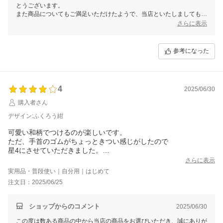
とうございます。
また商品についてもご満足いただけたようで、当店といたしましてもう
れしい限りでございます。
さらに表示
袖口に関してですが、お客様のおっしゃる通り
アームカバーがしっかりと腕にフィットし、作業中にずれにくいように
シャーリング上にしてゴムの強度を調整している為、お客様によっては
参考になった
きつく感じられる場合もあるかと思いますが商品の持ちはとても良いと
思います。
お洗濯するうちに肌になじんでくるかと思いますので、ご容赦頂ければ
幸いです。
4
2025/06/30
またご利用いただける日を、スタッフ一同心よりお待ちしております。
購入者さん
デザイン:ふくろう紺
可愛い和柄でつけるのが楽しいです。
ただ、手首のゴムがちょっときつい感じがしたので
星4にさせていただきました。
商品としては申し分ないです。
さらに表示
実用品・普段使い｜自分用｜はじめて
注文日：2025/06/25
ショップからのコメント
2025/06/30
この度は数ある商品の中から当店の商品をお選びいただき、誠にありが