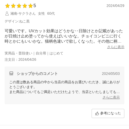
5
2024/04/29
湘南-サクラさん
女性
60代
デザイン:ねこ黒
可愛いです。UVカット効果はどうかな‥日除けとか記載があった
が日焼け止め塗ってから使えばいいかな。チョイコンビニに行く
時とかにもいいかな。猫柄色違いで欲しくなった。その他に柄違
いで購入しましたが色は黒と紺だから違う色検討中
さらに表示
実用品・普段使い｜自分用｜はじめて
注文日：2024/04/26
ショップからのコメント
2024/05/03
この度は数ある商品の中から当店の商品をお選びいただき、誠にありが
とうございます。
また商品についてもご満足いただけたようで、当店といたしましてもう
れしい限りでございます。
さらに表示
またのご利用を、スタッフ一同心よりお待ちしております。
参考になった