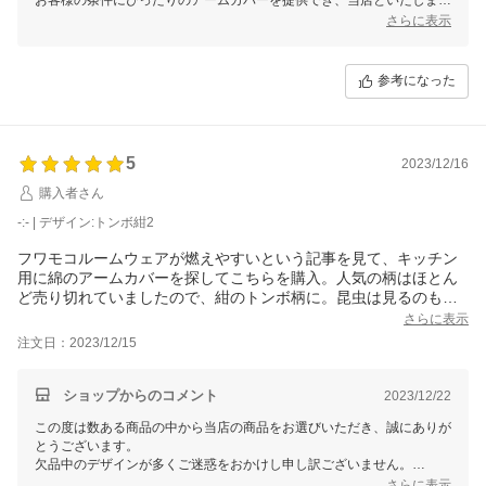
てもうれしい限りでございます。
さらに表示
他にも同様の作りのデザイン(チェック柄やドット柄、無地等)を販売し
ておりますので、またご入用の際は当店内を覗いていただけますと幸い
です♪
参考になった
ぜひ今後も当店のサービスをご利用いただけますと幸いです。
またご利用いただける日を、スタッフ一同心よりお待ちしております。
5
2023/12/16
購入者さん
-:- | デザイン:トンボ紺2
フワモコルームウェアが燃えやすいという記事を見て、キッチン
用に綿のアームカバーを探してこちらを購入。人気の柄はほとん
ど売り切れていましたので、紺のトンボ柄に。昆虫は見るのも苦
手ですが、パッと見は小花柄のような落ち着いた模様でした。縫
さらに表示
製も生地もしっかりしていて、長く使えそうです。ただ、テーブ
注文日：2023/12/15
ルの上で開封すると、紺の糸屑が点々と落ちていたので、一度洗
濯してから使い始めた方が良さそうです。
ショップからのコメント
2023/12/22
この度は数ある商品の中から当店の商品をお選びいただき、誠にありが
とうございます。
欠品中のデザインが多くご迷惑をおかけし申し訳ございません。
今後入荷予定がございますのでお時間がある時に覗いていただけますと
さらに表示