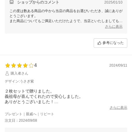
ショップからのコメント
2025/01/10
この度は数ある商品の中から当店の商品をお選びいただき、誠にありが
とうございます。
また商品についてもご満足いただけたようで、当店といたしましてもう
れしい限りでございます。
さらに表示
この度は数ある商品の中から当店の商品をお選びいただき、誠にありが
とうございます。
また商品についてもご満足いただけたようで、当店といたしましてもう
参考になった
れしい限りでございます。
袖口に関してですが、お客様のおっしゃる通り
アームカバーがしっかりと腕にフィットし、作業中にずれにくいように
シャーリング上にしてゴムの強度を調整している為、お客様によっては
4
2024/09/11
きつく感じられる場合もあるかと思いますが商品の持ちはとても良いと
思います。
購入者さん
お洗濯するうちに肌になじんでくるかと思いますので、ご容赦頂ければ
幸いです。
デザイン:うさぎ紫
他にもアームカバーのデザインを取り揃えておりますので、お時間の良
２枚セットで贈りました。
い時に当店内を覗いてみていただけますと幸いです。
義祖母が喜んでくれたので安心しました。
またご利用いただける日を、スタッフ一同心よりお待ちしております。
ありがとうございました！
多分来年もリピートします。笑
さらに表示
プレゼント｜親戚へ｜リピート
注文日：2024/09/08