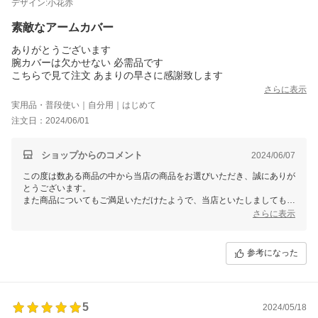
デザイン:小花赤
素敵なアームカバー
ありがとうございます
腕カバーは欠かせない 必需品です
こちらで見て注文 あまりの早さに感謝致します
さらに表示
実用品・普段使い｜自分用｜はじめて
注文日：2024/06/01
ショップからのコメント
2024/06/07
この度は数ある商品の中から当店の商品をお選びいただき、誠にありが
とうございます。
また商品についてもご満足いただけたようで、当店といたしましてもう
れしい限りでございます。
さらに表示
ぜひ今後も当店のサービスをご利用いただけますと幸いです。
またご利用いただける日を、スタッフ一同心よりお待ちしております。
参考になった
5
2024/05/18