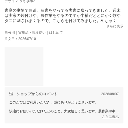
デザイン:うさぎ赤2
家庭の事情で急遽、農家をやってる実家に戻ってきました。週末
は実家の片付けや、農作業をやるのですが半袖だととにかく蚊や
ダニに刺されまくるので、こちらを付けてみました。めちゃくち
ゃ快適です！
さらに表示
農作業に限らず、幼稚園や小学校の奉仕作業や、大掃除の時など
自分用｜実用品・普段使い｜はじめて
おすすめです！
注文日：2026/07/10
手首のところがすぼまってるのも使い勝手がいいです。
ショップからのコメント
2026/08/07
このたびはご利用いただき、誠にありがとうございます。
快適にお使いいただけたとのこと、大変嬉しく思います。農作業や奉仕
作業など、さまざまなシーンでご活用いただけるのは、私たちにとって
さらに表示
も喜ばしいことです。手首のデザインが使い勝手に寄与できたことも、
嬉しいお知らせです。