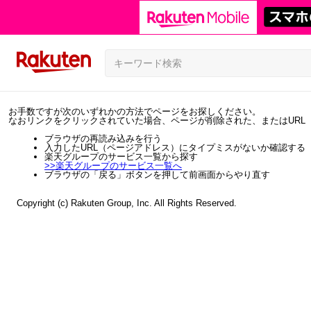
お手数ですが次のいずれかの方法でページをお探しください。
なおリンクをクリックされていた場合、ページが削除された、またはURL
ブラウザの再読み込みを行う
入力したURL（ページアドレス）にタイプミスがないか確認する
楽天グループのサービス一覧から探す
>>
楽天グループのサービス一覧へ
ブラウザの「戻る」ボタンを押して前画面からやり直す
Copyright (c) Rakuten Group, Inc. All Rights Reserved.