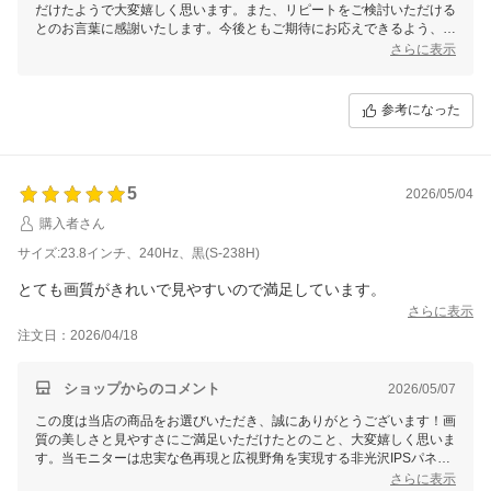
だけたようで大変嬉しく思います。また、リピートをご検討いただける
とのお言葉に感謝いたします。今後ともご期待にお応えできるよう、品
質の維持・向上に努めてまいります。何か気になる点がございました
さらに表示
ら、いつでもお気軽にお知らせくださいませ！
参考になった
5
2026/05/04
購入者さん
サイズ:23.8インチ、240Hz、黒(S-238H)
とても画質がきれいで見やすいので満足しています。
さらに表示
注文日：2026/04/18
ショップからのコメント
2026/05/07
この度は当店の商品をお選びいただき、誠にありがとうございます！画
質の美しさと見やすさにご満足いただけたとのこと、大変嬉しく思いま
す。当モニターは忠実な色再現と広視野角を実現する非光沢IPSパネル
や、フルHDの高画質を特徴としておりますので、これからも快適にご
さらに表示