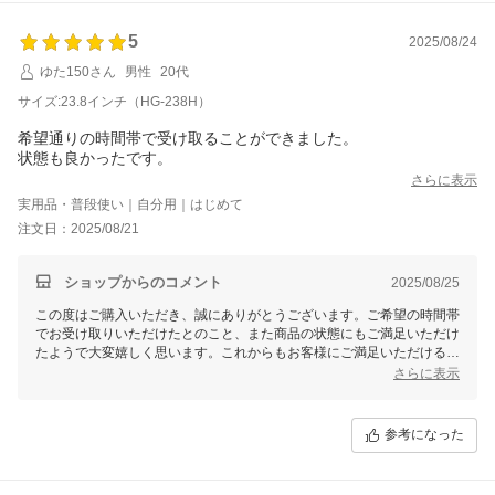
レビュー特典に関して、ご希望の64GB USBメモリを承りました。今後
とも快適にご利用いただけますよう、サービスと品質の向上に努めて参
5
2025/08/24
ります。何かご不明な点がありましたら、どうぞお気軽にご連絡くださ
ゆた150さん
男性
20代
いませ。
サイズ:23.8インチ（HG-238H）
希望通りの時間帯で受け取ることができました。
状態も良かったです。
さらに表示
実用品・普段使い｜自分用｜はじめて
注文日：2025/08/21
ショップからのコメント
2025/08/25
この度はご購入いただき、誠にありがとうございます。ご希望の時間帯
でお受け取りいただけたとのこと、また商品の状態にもご満足いただけ
たようで大変嬉しく思います。これからもお客様にご満足いただけるよ
う努めてまいりますので、またのご利用を心よりお待ちしております。
さらに表示
何か気になる点がございましたらお気軽にお問い合わせくださいませ。
参考になった