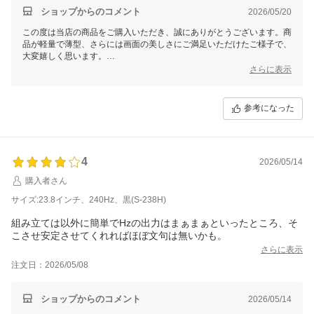
ショップからのコメント
2026/05/20
この度は当店の商品をご購入いただき、誠にありがとうございます。商
品が軽量で薄型、さらには画面の美しさにご満足いただけたご様子で、
大変嬉しく思います。
さらに表示
商品には3年の保証が付いておりますので、保証書やご注文日をお控え
のうえ、当店までご連絡いただければ迅速に対応いたします。
参考になった
どうぞ末永く快適にお使いいただけますよう願っております。また何か
お困りの際はいつでもお気軽にご相談ください。
4
2026/05/14
購入者さん
サイズ:23.8インチ、240Hz、黒(S-238H)
組み立ては以外に簡単でHzの出力はまぁまぁといったところ、そ
こさせ安定させてくれればほぼ文句は無いかも。
さらに表示
注文日：2026/05/08
ショップからのコメント
2026/05/14