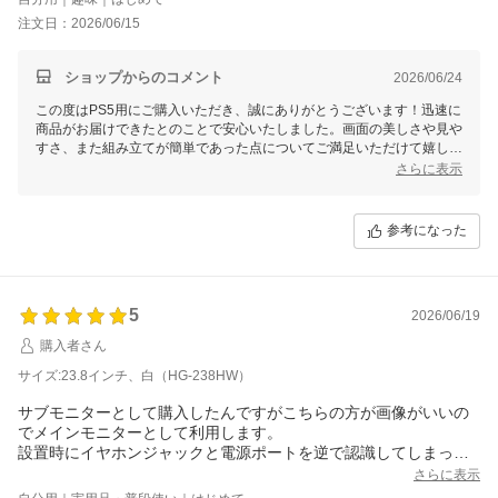
注文日：2026/06/15
ショップからのコメント
2026/06/24
この度はPS5用にご購入いただき、誠にありがとうございます！迅速に
商品がお届けできたとのことで安心いたしました。画面の美しさや見や
すさ、また組み立てが簡単であった点についてご満足いただけて嬉しい
です。ぜひ快適なゲーム体験をお楽しみください。何かご不明な点がご
さらに表示
ざいましたら、いつでもお気軽にお問い合わせくださいませ。
参考になった
5
2026/06/19
購入者さん
サイズ:23.8インチ、白（HG-238HW）
サブモニターとして購入したんですがこちらの方が画像がいいの
でメインモニターとして利用します。
設置時にイヤホンジャックと電源ポートを逆で認識してしまって
問い合わせしたんですが、その日のうちに返事をもらえて助かり
さらに表示
ました。