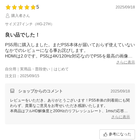
5
2025/09/18
購入者さん
サイズ:27インチ（HG-27H）
良い品でした！
PS5用に購入しました。まだPS5本体が届いておらず使えていない
なかでのレビューになる事お詫びします。
HDMIは2.0です。PS5は4K/120Hz対応なのでPS5を最高の画像で
と考えるなら4K対応が良いのかもしれませんが、フルHD/120Hz
さらに表示
でもキレイなんだろうと思っています。楽しみです♪組み立ても簡
自分用｜実用品・普段使い｜はじめて
単でした。
注文日：2025/09/15
ショップからのコメント
2025/09/18
レビューをいただき、ありがとうございます！PS5本体の到着前にも関
わらず、貴重なご意見をお寄せいただき感謝いたします。
本商品はフルHD解像度と200Hzのリフレッシュレート、1msの応答速
度を備えており、PS5でも滑らかでキレイな映像をお楽しみいただける
さらに表示
はずです。また、HDRやFreeSyncの対応により、さらに快適なゲーム
体験をご期待いただけます。
組み立てが簡単とのお言葉もとても嬉しく感じております。
参考になった
PS5到着後には、ぜひ実際のご使用感をまたお聞かせください。今後と