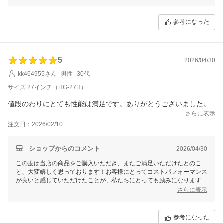
使用いただければ幸いです。また何かお困りの点がございましたら、い
つでもお気軽にお問い合わせください。
参考になった
5
2026/04/30
kk464955さん
男性
30代
サイズ:27インチ（HG-27H）
値段のわりにとても性能は満足です。ありがとうございました。
さらに表示
注文日：2026/02/10
ショップからのコメント
2026/04/30
この度は当店の商品をご購入いただき、またご満足いただけたとのこ
と、大変嬉しく思っております！お客様にとってコストパフォーマンス
が良いと感じていただけたことが、私たちにとっても励みになります。
今後もお客様にご満足いただけるよう、より良い商品とサービスを提供
さらに表示
できるよう努めてまいります。またのご利用を心よりお待ちしておりま
す！
参考になった