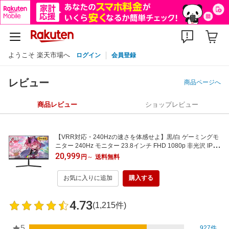
ようこそ 楽天市場へ
ログイン
会員登録
レビュー
商品ページへ
商品レビュー
ショップレビュー
【VRR対応・240Hzの速さを体感せよ】黒/白 ゲーミングモ
ニター 240Hz モニター 23.8インチ FHD 1080p 非光沢 IPS
パネル pcモニター 1ms応答 240 / 200 / 180 / 120 / 100 / 60
20,999
円
～
送料無料
Hz対応 狭額縁 薄型 パソコンモニター 24インチ Switch/PS
4/5/Xbox/DVD/ゲーム機 cocopar
お気に入りに追加
購入する
4.73
(1,215件)
5
927件