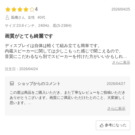
う。
4
2026/04/25
風機さん
女性
40代
サイズ:23.8インチ、240Hz、黒(S-238H)
画質がとても綺麗です
ディスプレイは自体は軽くて組み立ても簡単です。
内蔵スピーカーに関しては少しこもった感じで聞こえるので、
音質にこだわるなら別でスピーカーを付けた方がいいかもしれま
せん。
さらに表示
画質はとても綺麗です。明るさ調整も細かくできるので好みの画
注文日：2026/04/24
質に調節出来ます。
ショップからのコメント
2026/04/27
この度は商品をご購入いただき、また丁寧なレビューをご投稿いただき
ありがとうございます。画質にご満足いただけたとのこと、大変嬉しく
思います。
さらに表示
内蔵スピーカーについてのご意見も感謝いたします。他のスピーカーを
併用することでさらに快適な音響体験をお楽しみいただけるかもしれま
せんね。これからもご満足いただける商品とサービスを提供できるよう
参考になった
努めてまいります。