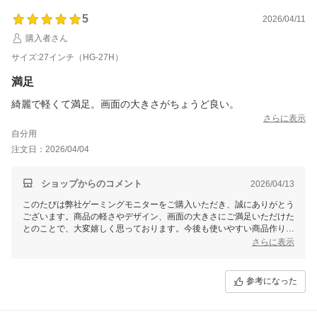
5
2026/04/11
購入者さん
サイズ:27インチ（HG-27H）
満足
綺麗で軽くて満足。画面の大きさがちょうど良い。
さらに表示
自分用
注文日：2026/04/04
ショップからのコメント
2026/04/13
このたびは弊社ゲーミングモニターをご購入いただき、誠にありがとう
ございます。商品の軽さやデザイン、画面の大きさにご満足いただけた
とのことで、大変嬉しく思っております。今後も使いやすい商品作りに
努めてまいりますので、何かお気付きの点がございましたらお気軽にお
さらに表示
知らせください。どうぞ末永くご愛用くださいませ！
参考になった