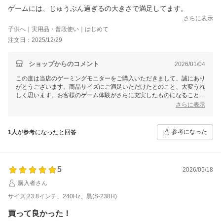
ゲームには、じゅうぶん過ぎるの大きさで満足してます。
さらに表示
子供へ｜実用品・普段使い｜はじめて
注文日：2025/12/29
ショップからのコメント
2026/01/04
この度は当店のゲーミングモニターをご購入いただきまして、誠にあり
がとうございます。商品サイズにご満足いただけたとのこと、大変うれ
しく思います。お客様のゲーム体験がさらに充実したものになることを
願っております。何かご不明な点やお気づきの点がございましたら、い
さらに表示
つでもお気軽にお問い合わせくださいませ。
参考になった
1人
が参考になったと回答
5
2026/05/18
購入者さん
サイズ:23.8インチ、240Hz、黒(S-238H)
買って良かった！