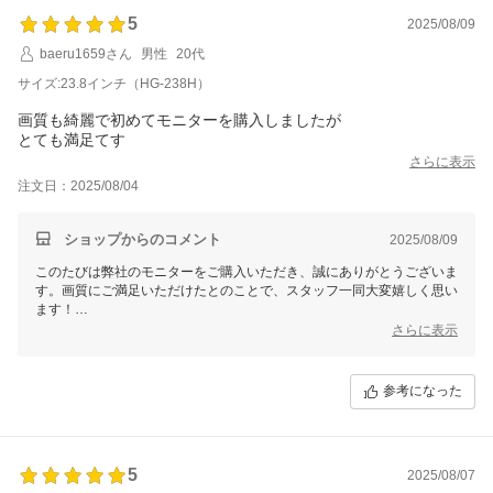
5
2025/08/09
baeru1659さん
男性
20代
サイズ:23.8インチ（HG-238H）
画質も綺麗で初めてモニターを購入しましたが
とても満足てす
さらに表示
注文日：2025/08/04
ショップからのコメント
2025/08/09
このたびは弊社のモニターをご購入いただき、誠にありがとうございま
す。画質にご満足いただけたとのことで、スタッフ一同大変嬉しく思い
ます！
初めてのモニター選びで弊社製品をお選びいただき、心より感謝申し上
さらに表示
げます。
これからも快適にお使いいただけるよう、万が一不明点やお困りの点が
ございましたら、いつでもお気軽にご連絡ください。またのご利用を心
参考になった
よりお待ちしております！
5
2025/08/07