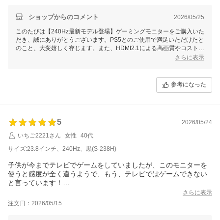
ショップからのコメント
2026/05/25
このたびは【240Hz最新モデル登場】ゲーミングモニターをご購入いた
だき、誠にありがとうございます。PS5とのご使用で満足いただけたと
のこと、大変嬉しく存じます。また、HDMI2.1による高画質やコストパ
フォーマンスについてお褒めの言葉をいただき感謝申し上げます。
さらに表示
発送の際の包装に不安を感じられたとのことですが、きれいな状態でお
届けできたようで安心いたしました。いただいた貴重なご意見を元に、
参考になった
今後もより良いサービスを提供できるよう努力してまいります。今後と
もどうぞよろしくお願いいたします。
5
2026/05/24
いちご2221さん
女性
40代
サイズ:23.8インチ、240Hz、黒(S-238H)
子供が今までテレビでゲームをしていましたが、このモニターを
使うと感度が全く違うようで、もう、テレビではゲームできない
と言っています！
ありがとうございました。
さらに表示
注文日：2026/05/15