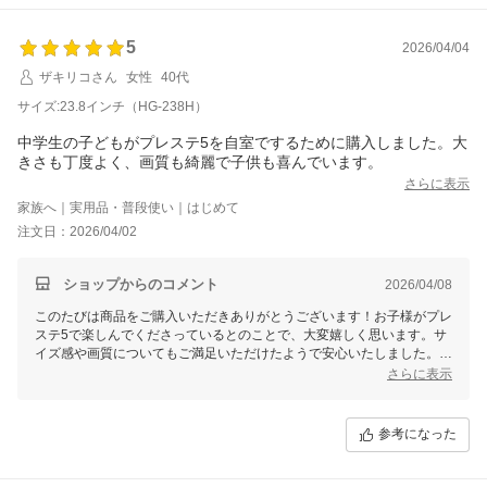
何かご不明点やお困りのことがございましたら、ぜひお気軽にお問い合
わせくださいませ。今後ともよろしくお願いいたします。
5
2026/04/04
ザキリコさん
女性
40代
サイズ:23.8インチ（HG-238H）
中学生の子どもがプレステ5を自室でするために購入しました。大
きさも丁度よく、画質も綺麗で子供も喜んでいます。
さらに表示
家族へ｜実用品・普段使い｜はじめて
注文日：2026/04/02
ショップからのコメント
2026/04/08
このたびは商品をご購入いただきありがとうございます！お子様がプレ
ステ5で楽しんでくださっているとのことで、大変嬉しく思います。サ
イズ感や画質についてもご満足いただけたようで安心いたしました。当
商品は200Hz高速リフレッシュレートや1msの応答速度で快適なゲーム
さらに表示
体験をご提供できる設計となっておりますので、ぜひ引き続きお楽しみ
ください！何かご不明な点やサポートが必要な場合は、いつでもお気軽
にご連絡くださいませ。
参考になった