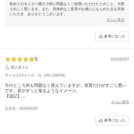
初めてのモニター購入で特に問題なくご使用いただけたとのこと、大変
うれしく思います。また、具体的なご意見やお感じになられた点を共有
いただき、ありがとうございます。
さらに表示
HDMIケーブルの接続が少々難しいとのご指摘、大変参考になります。
内蔵スピーカーについても、音質に関する貴重なご意見、ありがとうご
参考になった
ざいます。もし音質にさらにこだわりたい場合には、外部スピーカーや
イヤホンジャックの活用をご検討いただければと思います。
また、長くご使用いただけるかについてご不安があったとのことです
が、3+2年保証を安心してご活用ください。万が一故障が発生した際に
5
2026/05/07
は、責任を持って対応させていただきますので、ご安心ください。
購入者さん
ご利用いただいた上でのフィードバック、本当にありがとうございま
サイズ:23.8インチ、白（HG-238HW）
す。今後も何かお気づきの点がございましたら、ぜひお知らせくださ
い。
今のところ何も問題なく使えていますが、音質だけがすごく悪い
です。音がずっと篭るようなイメージ。
【追記】
音質に不満がある旨をレビューしたところ、別途外付けスピーカ
さらに表示
ーを送付する旨をご連絡頂き、無償でスピーカーを発送いただき
注文日：2026/04/30
ました。
私的な用途としては満足する音質のものではなかった為、現在他
参考になった
のモデルをリサーチしているが、内臓スピーカーと比較すると格
段に音質が上がった。
一般的な用途としては十分な音質が担保されたスピーカーだと思