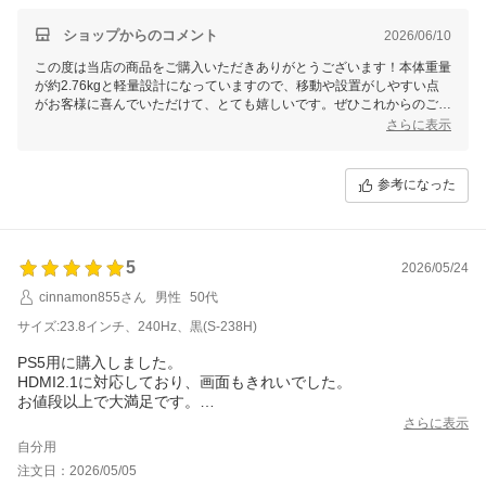
ショップからのコメント
2026/06/10
この度は当店の商品をご購入いただきありがとうございます！本体重量
が約2.76kgと軽量設計になっていますので、移動や設置がしやすい点
がお客様に喜んでいただけて、とても嬉しいです。ぜひこれからのご使
用でも快適にお楽しみください！その他ご不明な点がございましたら、
さらに表示
いつでもお気軽にお問い合わせくださいませ。
参考になった
5
2026/05/24
cinnamon855さん
男性
50代
サイズ:23.8インチ、240Hz、黒(S-238H)
PS5用に購入しました。
HDMI2.1に対応しており、画面もきれいでした。
お値段以上で大満足です。
包装なし発送との事で少し不安でしたが、とてもきれいな状態で
さらに表示
届きました（宅配業者様に感謝）
自分用
注文日：2026/05/05