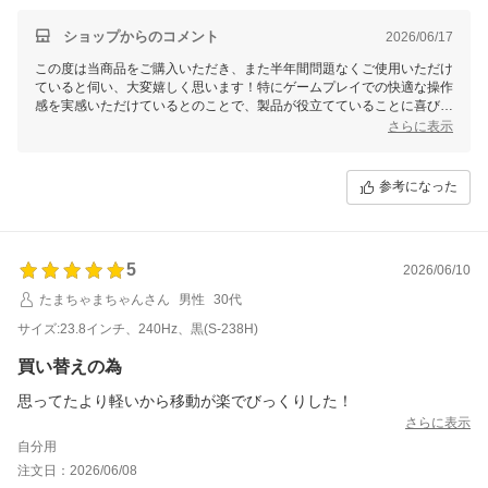
ショップからのコメント
2026/06/17
この度は当商品をご購入いただき、また半年間問題なくご使用いただけ
ていると伺い、大変嬉しく思います！特にゲームプレイでの快適な操作
感を実感いただけているとのことで、製品が役立てていることに喜びを
感じております。今後とも良いゲームライフをお楽しみください！何か
さらに表示
ご不明点やご質問がございましたら、いつでもお気軽にご連絡ください
ませ。
参考になった
5
2026/06/10
たまちゃまちゃんさん
男性
30代
サイズ:23.8インチ、240Hz、黒(S-238H)
買い替えの為
思ってたより軽いから移動が楽でびっくりした！
さらに表示
自分用
注文日：2026/06/08