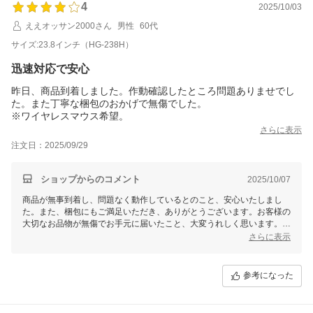
4
2025/10/03
ええオッサン2000さん
男性
60代
サイズ:23.8インチ（HG-238H）
迅速対応で安心
昨日、商品到着しました。作動確認したところ問題ありませでし
た。また丁寧な梱包のおかげで無傷でした。
※ワイヤレスマウス希望。
さらに表示
注文日：2025/09/29
ショップからのコメント
2025/10/07
商品が無事到着し、問題なく動作しているとのこと、安心いたしまし
た。また、梱包にもご満足いただき、ありがとうございます。お客様の
大切なお品物が無傷でお手元に届いたこと、大変うれしく思います。今
後も安心してお買い物いただけますよう努めてまいります。
さらに表示
引き続きお引き立て頂けますと幸いです。ご利用いただきありがとうご
ざいました！
参考になった