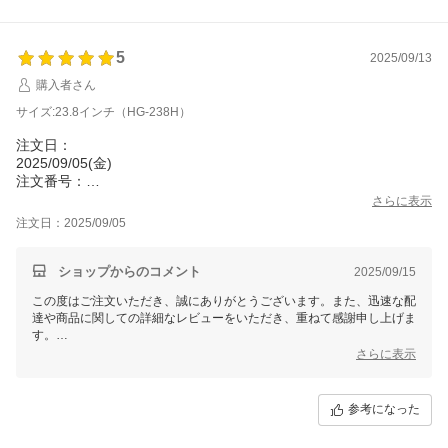
もよろしくお願いいたします！
5
2025/09/13
購入者さん
サイズ:23.8インチ（HG-238H）
注文日：
2025/09/05(金)
注文番号：
409574-20250905-0361520329
さらに表示
注文して二日で届きました。
注文日：2025/09/05
PC本体がまだないためスイッチ2を繋いでのレビューになります
が、無事に接続でき遅延等もなさそうです。
全体的な作りはシンプルで値段相応という感じですが、組み立て
ショップからのコメント
2025/09/15
も簡単で場所もとらないのでコスパはいいと思いました。
この度はご注文いただき、誠にありがとうございます。また、迅速な配
レビュー特典は選択しましたが64G USBメモリでお願いします。
達や商品に関しての詳細なレビューをいただき、重ねて感謝申し上げま
す。
さらに表示
スイッチ2との接続がスムーズに行えたとのことで、安心いたしまし
た。遅延もなく快適にご使用いただけているようで、嬉しく思います。
また、組み立ての簡便さやコンパクトさを評価していただき、ありがと
参考になった
うございます。コストパフォーマンスについてもご満足いただけて何よ
りです。