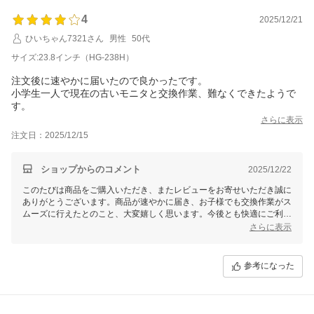
4
2025/12/21
ひいちゃん7321さん
男性
50代
サイズ:23.8インチ（HG-238H）
注文後に速やかに届いたので良かったです。
小学生一人で現在の古いモニタと交換作業、難なくできたようで
す。
さらに表示
注文日：2025/12/15
ショップからのコメント
2025/12/22
このたびは商品をご購入いただき、またレビューをお寄せいただき誠に
ありがとうございます。商品が速やかに届き、お子様でも交換作業がス
ムーズに行えたとのこと、大変嬉しく思います。今後とも快適にご利用
いただければ幸いです。何かご不明な点やサポートが必要な際は、いつ
さらに表示
でもお気軽にご連絡くださいませ。
参考になった