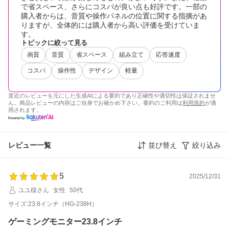
で省スペース、さらにコスパが良い点も好評です。一部の
購入者からは、音質や操作パネルの位置に関する指摘があ
りますが、全体的には購入者から高い評価を受けていま
す。
トピックに絞って見る
画質
音質
省スペース
組み立て
応答速度
コスパ
操作性
デザイン
軽量
直近のレビューを元にした生成AIによる要約であり正確性や適切性は保証されませ
ん。商品レビューの内容はご自身でお確かめ下さい。要約のご利用は
利用規約
が適
用されます。
レビュー一覧
並び替え
絞り込み
5
2025/12/31
ユユ様さん
女性
50代
サイズ:23.8インチ（HG-238H）
ゲーミングモニター23.8インチ