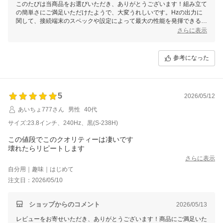
このたびは当商品をお選びいただき、ありがとうございます！組み立て
の簡単さにご満足いただけたようで、大変うれしいです。Hzの出力に
関して、接続端末のスペックや設定によって最大の性能を発揮できる場
合がありますので、端末の設定を確認していただけますと幸いです。安
さらに表示
定性に関しても貴重なご意見をありがとうございます。引き続き、より
良い商品とサービスを提供できるよう努めてまいります。何かご不明な
点等ございましたらお気軽にご連絡ください！
参考になった
5
2026/05/12
あいちょ777さん
男性
40代
サイズ:23.8インチ、240Hz、黒(S-238H)
この値段でこのクオリティーは凄いです
壊れたらリピートします
さらに表示
自分用｜趣味｜はじめて
注文日：2026/05/10
ショップからのコメント
2026/05/13
レビューをお寄せいただき、ありがとうございます！商品にご満足いた