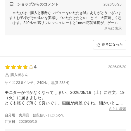
ショップからのコメント
2026/05/25
このたびはご購入と素敵なレビューをいただき誠にありがとうございま
す！お子様がその違いを実感していただけたとのことで、大変嬉しく思
います。240Hzの高リフレッシュレートと1msの応答速度が、ゲームプ
レイでの滑らかさや感度の良さを体験する助けとなったのではないでし
さらに表示
ょうか。引き続き快適にお使いいただけることを願っております。また
何かございましたらお気軽にご相談ください。
参考になった
4
2026/05/20
購入者さん
サイズ:23.8インチ、240Hz、黒(S-238H)
モニターが付かなくなってしまい、2026/05/16（土）に注文、19
（火）に届きました。
とても軽くて薄くて良いです。画面が綺麗ですね。細かいとこ全
く気にしないならお安くて◎
さらに表示
あとは長持ちしてくれるといいなあ。
自分用｜実用品・普段使い｜はじめて
注文日：2026/05/16