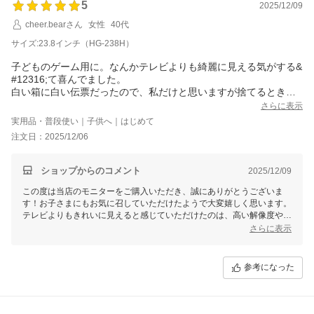
5
2025/12/09
cheer.bearさん
女性
40代
サイズ:23.8インチ（HG-238H）
子どものゲーム用に。なんかテレビよりも綺麗に見える気がする&
#12316;て喜んでました。
白い箱に白い伝票だったので、私だけと思いますが捨てるときに
伝票のとり忘れ注意です（笑）
さらに表示
実用品・普段使い｜子供へ｜はじめて
注文日：2025/12/06
ショップからのコメント
2025/12/09
この度は当店のモニターをご購入いただき、誠にありがとうございま
す！お子さまにもお気に召していただけたようで大変嬉しく思います。
テレビよりもきれいに見えると感じていただけたのは、高い解像度や鮮
やかな色域によるものだと思います。ぜひ快適なゲーム時間をお楽しみ
さらに表示
ください！
白い箱に白い伝票のご指摘もありがとうございます。おっしゃる通り捨
参考になった
てる際には気を付ける必要がございますね（笑）。貴重な体験をシェア
いただき感謝いたします！また何かございましたら気軽にお問い合わせ
くださいませ。