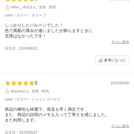
miho__410さん
女性
30代
color〈カラー〉:オリーブ
しっかりしたバルーンでした！
色で風船の厚みが違いましたが膨らますときに
支障はなかったです！
さらに表示
注文日：2024/08/21
参考になった
5
2025/06/30
kiiyumiさん
女性
40代
color〈カラー〉:シャインゴールド
商品の梱包も綺麗で、発送も早く満足です。
また、商品の説明のメモも入って丁寧さを感じました。
また利用します。
さらに表示
注文日：2025/06/27