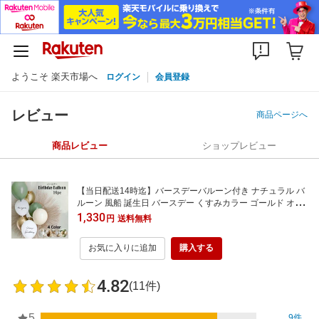
ようこそ 楽天市場へ
ログイン
会員登録
レビュー
商品ページへ
商品レビュー
ショップレビュー
【当日配送14時迄】バースデーバルーン付き ナチュラル バ
ルーン 風船 誕生日 バースデー くすみカラー ゴールド オリ
ーブ グリーン パーティー ヘリウムガス対応 誕生日会 パー
1,330
円
送料無料
ティー 飾り ファーストバースデー おしゃれ シンプル
お気に入りに追加
購入する
4.82
(11件)
5
9件