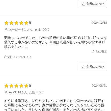
参考になった
5
2024/12/13
あーぴーすけさん
女性
50代
美味しいお米でした。お米の消費の多い我が家では1回に10キロを
購入する事が多いのですが、今回は気温が低い時期なので20キロ
頼みました。
そしてやっぱり5キロのサイズはいいですね。
さらに表示
またリピします。
注文日：2024/11/05
参考になった
5
2024/08/21
Asa3514さん
女性
40代
すぐに発送頂き、助かりました。お米不足かつ新米予約に移行す
る時期にもかかわらず、家の備蓄が少なくなってきていたので困
っていました。きれいな白米が届き、またお米の洗い方や炊き方