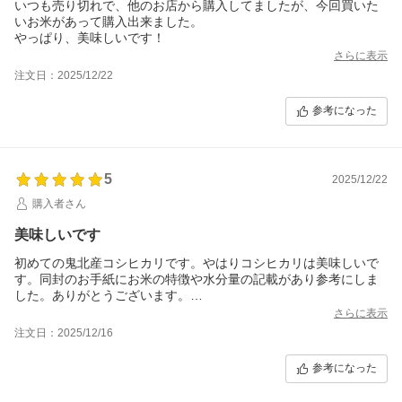
いつも売り切れで、他のお店から購入してましたが、今回買いた
いお米があって購入出来ました。
さらに表示
注文日：2025/12/22
参考になった
5
2025/12/22
購入者さん
美味しいです
初めての鬼北産コシヒカリです。やはりコシヒカリは美味しいで
す。同封のお手紙にお米の特徴や水分量の記載があり参考にしま
した。ありがとうございます。
どのお米も綺麗で安心して食することができます。また次回もよ
さらに表示
ろしくお願いします。
注文日：2025/12/16
参考になった