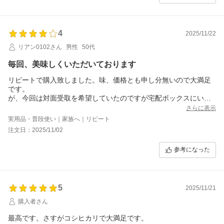
4
2025/11/22
リアン0102さん
男性
50代
毎回、美味しくいただいております
リピートで購入致しました。味、価格とも申し分無いので大満足
です。
が、今回は対面受取を希望していたのですが宅配ボックスにいき
なり配達されたためマンション住まいには重量物を手で運ぶのに
さらに表示
苦労しました。
実用品・普段使い｜家族へ｜リピート
注文日：2025/11/02
参考になった
5
2025/11/21
購入者さん
最高です。さすがコシヒカリで大満足です。