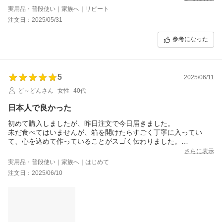
実用品・普段使い｜家族へ｜リピート
注文日：2025/05/31
参考になった
5
2025/06/11
ど～どんさん
女性
40代
日本人で良かった
初めて購入しましたが、昨日注文で今日届きました。
未だ食べてはいませんが、箱を開けたらすごく丁寧に入ってい
て、心を込めて作っていることがスゴく伝わりました。
正直ちょっと泣きそうになった。
さらに表示
袋の小窓から見えるお米もスゴくキレイです。
実用品・普段使い｜家族へ｜はじめて
大事に食べたいと思います。
注文日：2025/06/10
ありがとうございました。