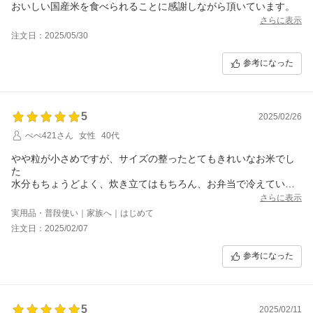
おいしい国産米を食べられることに感謝しながら頂いています。
さらに表示
注文日：2025/05/30
参考になった
5
2025/02/26
ぺぺ421さん
女性
40代
やや粒が小さめですが、サイズの整ったとてもきれいなお米でし
た
水分もちょうどよく、炊き立てはもちろん、お弁当で冷えていて
も臭みもなくとても美味しくいただけました
さらに表示
５kg袋4つで届くので保管も便利です
実用品・普段使い｜家族へ｜はじめて
スーパーのお米がどんどん値上がりする中、このお値段でこのお
注文日：2025/02/07
味、家まで届く利便性！
次回もこちらで購入します！
参考になった
5
2025/02/11