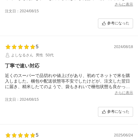
が載ったリーフレットも同封頂きお心遣いを感じました。また利
さらに表示
用させて頂きます。
注文日：2024/08/15
参考になった
5
2024/08/18
よしなるさん
男性
50代
丁寧で速い対応
近くのスーパーで品切れや値上げがあり、初めてネットで米を購
入しました。梱包や配送状態等不安でしたけどが、注文した翌日
に届き、精米したてのようで、袋もきれいで梱包状態も良かった
です。あいさつ文も入っていおり、このお店で購入して良かった
さらに表示
です。
注文日：2024/08/15
米はまだ食べていませんか、粒もきれいで揃っているので期待で
きます。
参考になった
5
2025/06/24