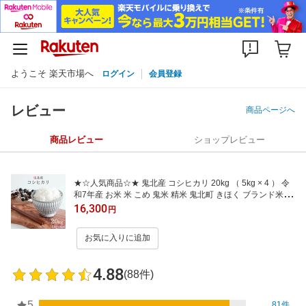
ようこそ 楽天市場へ
ログイン
会員登録
レビュー
商品ページへ
商品レビュー
ショップレビュー
★☆人気商品☆★ 鬼北産 コシヒカリ 20kg （ 5kg × 4 ） 令
和7年産 お米 米 こめ 鬼米 精米 鬼北町 きほく ブランド米 愛
媛県 こしひかり 白米 20キロ 送料無料 北宇和郡鬼北町 お米
16,300
円
のまるひ マルヒ ギフト 贈答 贈り物 限定品 特別
お気に入りに追加
4.88
(88件)
5
81件