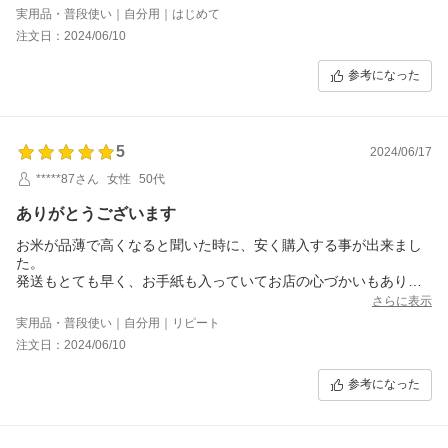
実用品・普段使い｜自分用｜はじめて
注文日：2024/06/10
参考になった
5
2024/06/17
*****87さん
女性
50代
ありがとうございます
お米が品薄で高くなると聞いた時に、安く購入する事が出来まし
た。
発送もとても早く、お手紙も入っていてお店の心づかいもありが
たかったです。
さらに表示
また、お付き合いしたいお店になりました。
実用品・普段使い｜自分用｜リピート
ありがとうございました。
注文日：2024/06/10
参考になった