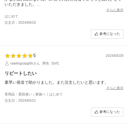
いただきました。
美味しいお米の炊き方の紙になるべく近い状態で炊いてみたら、
さらに表示
美味しかったです。
はじめて
お弁当に入れても美味しかったようです。
注文日：2024/06/10
ご丁寧に手書きでメッセージもいただいたり、LINE登録してる人
へお得に購入できる様にされていたり、会社のイメージもとても
参考になった
いいです。
またお世話になりたいと思います。
5
2024/05/29
rawlingsxpg6hさん
男性
50代
リピートしたい
素早い発送で助かりました。また注文したいと思います。
さらに表示
実用品・普段使い｜家族へ｜はじめて
注文日：2024/05/21
参考になった