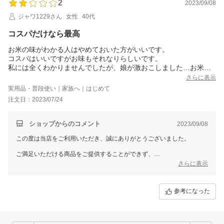
2
2023/09/08
ジャワ1229さん
女性
40代
コスパだけなら最高
お米の味がわかる人はやめておいた方がいいです。
コスパはいいですがお味もそれなりらしいです。
私には全くわかりませんでしたが、娘が激おこしました…お米変
えたよねって
さらに表示
実用品・普段使い｜家族へ｜はじめて
注文日：2023/07/24
ショップからのコメント
2023/09/08
この度は当店をご利用いただき、誠にありがとうございました。
ご満足いただける商品をご提供することができず、
誠に申し訳ございませんでした。
さらに表示
当店では「美味しい！また買いたい！」と思って頂ける商品づくりを行
参考になった
っていく、という方針を据えているため、
お客様にこのような気持ちにさせてしまい大変申し訳なく、思っており
ます。