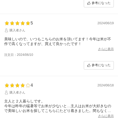
参考になった
5
2024/06/19
購入者さん
美味しいので、いつもこちらのお米を頂いてます！今年は米が不
作で高くなってますが、買えて良かったです！
さらに表示
注文日：2024/06/10
参考になった
4
2024/06/18
購入者さん
主人と２人暮らしです。
今年は昨年の猛暑等でお米が少ないと…主人はお米が大好きなの
で美味しいお米を探してこちらにたどり着きました。間もなくス
トックがなくなるので食べたらまたレビューしたいと思います。
さらに表示