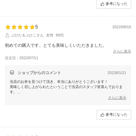
お米の状態により精米の微調整を行い、
参考になった
「美味しい！また買いたい！」と思って頂ける商品づくりを進めており
ます。
また、当店では14時までのご注文については、
当日発送を心がけております。
5
2022/08/10
急なご入用の際も対応致しますので、
ぶひた＆ぶひこさん
女性
60代
ぜひご利用くださいませ。
初めての購入です。とても美味しくいただきました。
次回もぜひ当店のご利用をよろしくお願い致します！
さらに表示
注文日：2022/07/11
ショップからのコメント
2023/01/21
当店のお米を見つけて頂き、本当にありがとうございます！
美味しく召し上がられたということで当店のスタッフ皆喜んでおりま
す。
さらに表示
参考になった