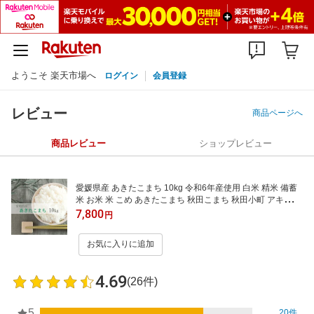
ようこそ 楽天市場へ
ログイン
会員登録
レビュー
商品ページへ
商品レビュー
ショップレビュー
愛媛県産 あきたこまち 10kg 令和6年産使用 白米 精米 備蓄
米 お米 米 こめ あきたこまち 秋田こまち 秋田小町 アキタコ
マチ お米のまるひ マルヒ マルヒ食糧 国産 業務用 飲食店 家
7,800
円
庭用 ギフト 贈答 贈り物 10キロ
お気に入りに追加
4.69
(26件)
5
20件