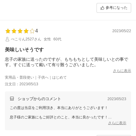
参考になった
4
2023/05/22
ぺこりん2527さん
女性
60代
美味しいそうです
息子の家族に送ったのですが、もちもちとして美味しいとの事で
す。すぐに送って戴いて有り難うございました。
さらに表示
実用品・普段使い｜子供へ｜はじめて
注文日：2023/05/13
ショップからのコメント
2023/05/23
この度は当店をご利用頂き、本当にありがとうございます！
息子様のご家族にもご好評とのこと、本当に良かったです！
さらに表示
あきたこまちも徐々に生産が少なくなっておりますが、
当店では栽培条件が良く信頼できる農家様から仕入れを行い、