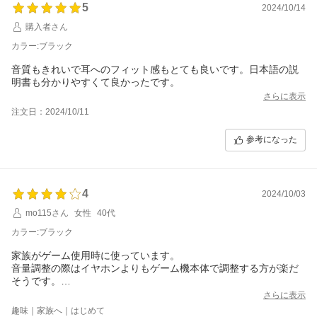
5
2024/10/14
購入者さん
カラー:ブラック
音質もきれいで耳へのフィット感もとても良いです。日本語の説
明書も分かりやすくて良かったです。
さらに表示
注文日：2024/10/11
参考になった
4
2024/10/03
mo115さん
女性
40代
カラー:ブラック
家族がゲーム使用時に使っています。
音量調整の際はイヤホンよりもゲーム機本体で調整する方が楽だ
そうです。
値段も手頃でバッテリー残量も分かりやすいので、次に買うなら
さらに表示
私がスマホ用に欲しいと思っています。
趣味｜家族へ｜はじめて