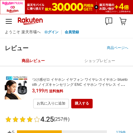
ようこそ 楽天市場へ
ログイン
会員登録
レビュー
商品ページへ
商品レビュー
ショップレビュー
つけ感ゼロ イヤホン イヤフォン ワイヤレスイヤホン blueto
oth ノイズキャンセリング ENC イヤホン ワイヤレス インナ
ーイヤー 瞬間接続 AACコーデック 超指向性 低遅延 高音質
3,199
円
送料無料
左右分離型 僅か3.2 iPhone Android
お気に入りに追加
購入する
4.25
(257件)
5
129件