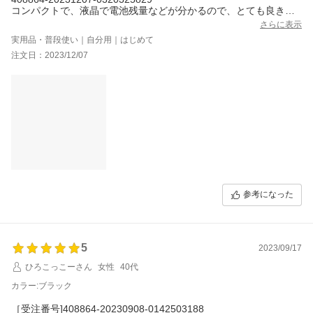
コンパクトで、液晶で電池残量などが分かるので、とても良きで
す。
さらに表示
自転車通勤の際、片耳だけに使用することが、多いのですが、音
実用品・普段使い｜自分用｜はじめて
もよく、雨に濡れても心配ないのも助かります。
注文日：2023/12/07
安く購入できたので、良かったです。ありがとうございます。
参考になった
5
2023/09/17
ひろこっこーさん
女性
40代
カラー:ブラック
［受注番号]408864-20230908-0142503188