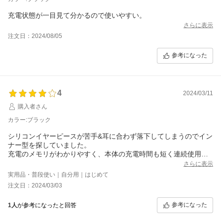
充電状態が一目見て分かるので使いやすい。
さらに表示
注文日：2024/08/05
参考になった
4
2024/03/11
購入者さん
カラー:ブラック
シリコンイヤーピースが苦手&耳に合わず落下してしまうのでイン
ナー型を探していました。
充電のメモリがわかりやすく、本体の充電時間も短く連続使用時
間も長く満足です。
さらに表示
iPhone14Proとの接続がメインですが安心も安定しているように
実用品・普段使い｜自分用｜はじめて
感じます。
注文日：2024/03/03
ペアリング接続も手軽で簡単でした。
しばらく使ってみて他電子機器との干渉・混線具合を確かめてみ
参考になった
1人
が参考になったと回答
ようと思います。
408864-20240303-0787744647