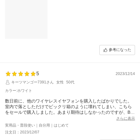
参考になった
5
2023/12/14
キーツマンゴー7391さん
女性
50代
カラー:ホワイト
数日前に、他のワイヤレスイヤフォンを購入したばかりでした。
室内で落としただけでビックリ箱のように壊れてしまい、こちら
をセールで購入しました。あまり期待はしなかったのですが、Blu
etoothの接続も早く一度接続したらそのままで使いやすいです。
さらに表示
イヤフォンのフィット感も私には良かったです。耐久性に期待し
実用品・普段使い｜自分用｜はじめて
ます。ありがとうございました。
注文日：2023/12/07