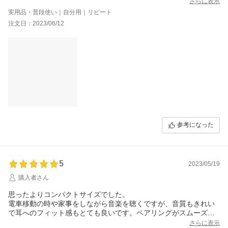
さらに表示
実用品・普段使い｜自分用｜リピート
注文日：2023/06/12
参考になった
5
2023/05/19
購入者さん
思ったよりコンパクトサイズでした。
電車移動の時や家事をしながら音楽を聴くですが、音質もきれい
で耳へのフィット感もとても良いです。ペアリングがスムーズで
ストレスなく使い始める事が出来ました！コスパも良く大満足で
さらに表示