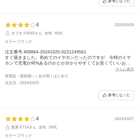
参考になった
4
2024/10/28
オブオブ4545さん
女性
40代
カラー:ブラック
注文番号 408864-20241025-0221249561
すぐ届きました。初めてのイヤホンだったのですが、今時のイヤ
ホンで充電が何%あるのかとか分かりやすくてお安くていいお買
い物しました。本当はホワイトが良かったですが、売り切れでブ
さらに表示
ラックになってしまいました。
実用品・普段使い｜自分用｜はじめて
注文日：2024/10/25
参考になった
4
2024/10/27
恵美子714さん
女性
30代
カラー:ブラック