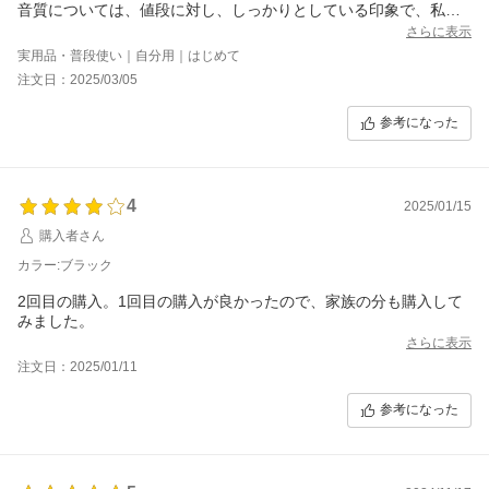
音質については、値段に対し、しっかりとしている印象で、私に
とっては安価で良い物を購入できた印象です。長く使っても問題
さらに表示
なければ追加購入もありかなと思ってます。
実用品・普段使い｜自分用｜はじめて
注文日：2025/03/05
参考になった
4
2025/01/15
購入者さん
カラー:ブラック
2回目の購入。1回目の購入が良かったので、家族の分も購入して
みました。
さらに表示
注文日：2025/01/11
参考になった