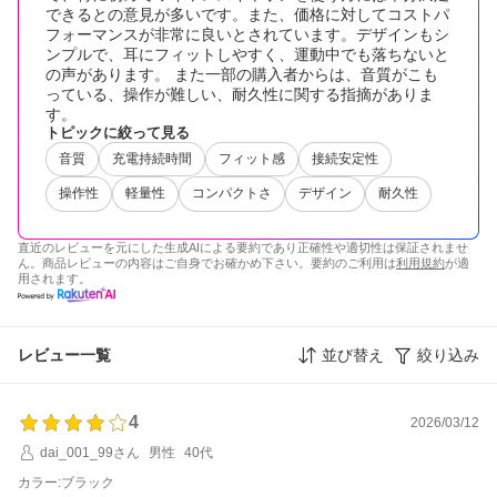
できるとの意見が多いです。また、価格に対してコストパ
フォーマンスが非常に良いとされています。デザインもシ
ンプルで、耳にフィットしやすく、運動中でも落ちないと
の声があります。 また一部の購入者からは、音質がこも
っている、操作が難しい、耐久性に関する指摘がありま
す。
トピックに絞って見る
音質
充電持続時間
フィット感
接続安定性
操作性
軽量性
コンパクトさ
デザイン
耐久性
直近のレビューを元にした生成AIによる要約であり正確性や適切性は保証されませ
ん。商品レビューの内容はご自身でお確かめ下さい。要約のご利用は
利用規約
が適
用されます。
レビュー一覧
並び替え
絞り込み
4
2026/03/12
dai_001_99さん
男性
40代
カラー:ブラック