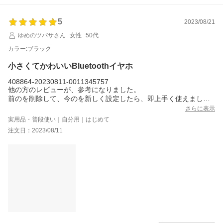
5
2023/08/21
ゆめのツバサさん
女性
50代
カラー:ブラック
小さくてかわいいBluetoothイヤホ
408864-20230811-0011345757
他の方のレビューが、参考になりました。
前のを削除して、今のを新しく設定したら、即上手く使えまし
た。
さらに表示
本当に参考になりました。ありがとうございます。同時２個は、
実用品・普段使い｜自分用｜はじめて
ベアリング出来ないみたいです。
注文日：2023/08/11
設定も簡単で、サイズも小さいので、びっくりしました。
説明書も日本語です。
耳は、慣れるまで、落としそうになります。フィット感が、まだ
自分の耳に慣れてません。
音量小さく感じましたが、優しい音です。