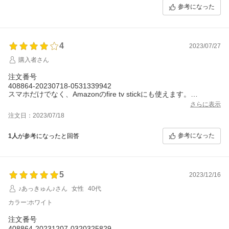
参考になった
4
2023/07/27
購入者さん
注文番号
408864-20230718-0531339942
スマホだけでなく、Amazonのfire tv stickにも使えます。
一度接続すると、また使用する際に自動的に接続します。
さらに表示
あと別機種で使うときは、前に使用していた機種の接続を解除し
注文日：2023/07/18
ないと前に使用していた機種に接続したままになります。
あと接続とか電源が切れた時などは女性の声でアナウンスが流れ
参考になった
1人
が参考になったと回答
ますが、少し声が重いような気がします。
5
2023/12/16
♪あっきゅん♪さん
女性
40代
カラー:ホワイト
注文番号
408864-20231207-0320325829