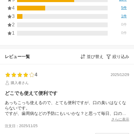
4
5件
3
1件
2
0件
1
0件
レビュー一覧
並び替え
絞り込み
4
2025/12/29
購入者さん
どこでも使えて便利です
あっちこっち使えるので、とても便利ですが、口の臭いはなくな
らないです。
ですが、歯周病などの予防にもいいかな？と思って毎日、口の中
にスプレーしています。
さらに表示
注文日：2025/11/25
痒いところにも使用するのですが、あまりソッコーせい？はない