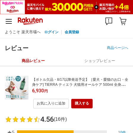
ようこそ 楽天市場へ
ログイン
会員登録
レビュー
商品ページへ
商品レビュー
ショップレビュー
【ボトル欠品・8/17以降発送予定】［愛犬・愛猫のお口・全
身ケア] TIERRA ティエラ 犬猫用オールケア 500ml 全身用
天然成分100% フルボ酸 ハミガキ マウスケア ペット 消臭
6,930
円
お口 デンタルケア 歯みがきサポート 歯磨き スプレー マウ
スケア サプリ [アニマケア]
お気に入りに追加
購入する
4.56
(16件)
5
10件