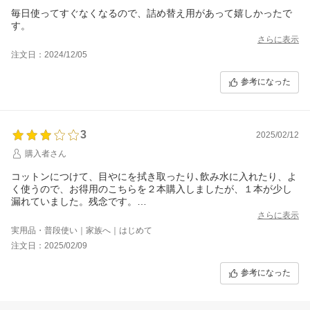
毎日使ってすぐなくなるので、詰め替え用があって嬉しかったで
す。
さらに表示
注文日：2024/12/05
参考になった
3
2025/02/12
購入者さん
コットンにつけて、目やにを拭き取ったり､飲み水に入れたり、よ
く使うので、お得用のこちらを２本購入しましたが、１本が少し
漏れていました。残念です。
商品を寝かせた状態でなく、ボトルを立てた状態で梱包していた
さらに表示
だければ、漏れないで届いたのかも知れません｡ボトルのキャップ
実用品・普段使い｜家族へ｜はじめて
の締めが緩かったようです。
注文日：2025/02/09
参考になった