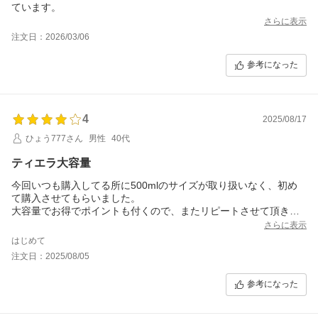
ています。
さらに表示
注文日：2026/03/06
参考になった
4
2025/08/17
ひょう777さん
男性
40代
ティエラ大容量
今回いつも購入してる所に500mlのサイズが取り扱いなく、初め
て購入させてもらいました。
大容量でお得でポイントも付くので、またリピートさせて頂きま
す。
さらに表示
発送まで少し日がかかるので、そこだけ気を付ければ問題無いで
はじめて
す。
注文日：2025/08/05
参考になった