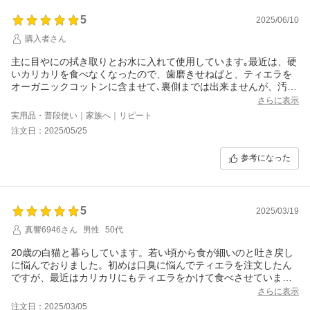
5
2025/06/10
購入者さん
主に目やにの拭き取りとお水に入れて使用しています｡最近は、硬
いカリカリを食べなくなったので、歯磨きせねばと、ティエラを
オーガニックコットンに含ませて､裏側までは出来ませんが、汚れ
を拭き取る事が出来ました。逃げずに拭かせてくれるので､痛みが
さらに表示
少しあって、緩和されているのかもしれません。
実用品・普段使い｜家族へ｜リピート
カリカリも薄いのも見つけて、少しずつ食べてくれるようになり
注文日：2025/05/25
ました。確かに効いている気がします。有難いです。それから、
前回､液漏れしていましたが、大丈夫でした。
参考になった
5
2025/03/19
真響6946さん
男性
50代
20歳の白猫と暮らしています。若い頃から食が細いのと吐き戻し
に悩んでおりました。初めは口臭に悩んでティエラを注文したん
ですが、最近はカリカリにもティエラをかけて食べさせていま
す。吐き戻しも少なくなり、前よりご飯を食べるようになりまし
さらに表示
た。少しでも長く幸せに生きていて欲しいです。本当にありがと
注文日：2025/03/05