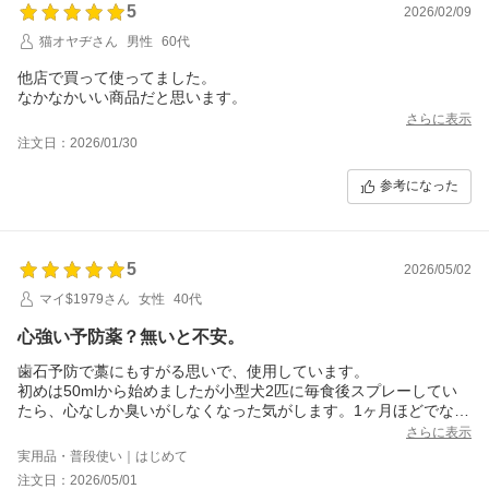
5
2026/02/09
猫オヤヂさん
男性
60代
他店で買って使ってました。
なかなかいい商品だと思います。
さらに表示
注文日：2026/01/30
参考になった
5
2026/05/02
マイ$1979さん
女性
40代
心強い予防薬？無いと不安。
歯石予防で藁にもすがる思いで、使用しています。
初めは50mlから始めましたが小型犬2匹に毎食後スプレーしてい
たら、心なしか臭いがしなくなった気がします。1ヶ月ほどでなく
なったので、今回は500mlを購入しました。引き続き、使用した
さらに表示
いと思います。
実用品・普段使い｜はじめて
注文日：2026/05/01