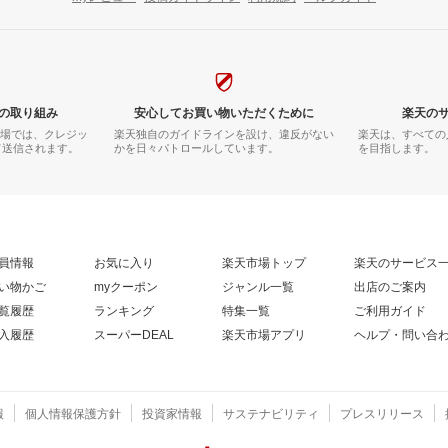
の取り組み
安心してお買い物いただくために
楽天の
市場では、クレジッ
楽天独自のガイドラインを設け、違反がない
楽天は、すべての
て送信されます。
かを日々パトロールしています。
を目指します。
員情報
お気に入り
楽天市場トップ
楽天のサービス
い物かご
myクーポン
ジャンル一覧
出店のご案内
覧履歴
ランキング
特集一覧
ご利用ガイド
入履歴
スーパーDEAL
楽天市場アプリ
ヘルプ・問い合
報
個人情報保護方針
投資家情報
サステナビリティ
プレスリリース