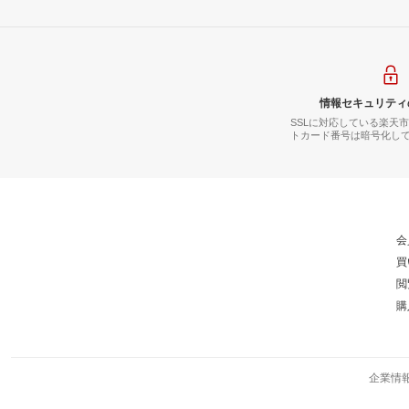
情報セキュリティ
SSLに対応している楽天
トカード番号は暗号化し
会
買
閲
購
企業情