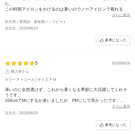
た。
この時期アイロンをかけるのは暑いのでノーアイロンで着れるの
はとても助かってます
さらに表示
チャコールはブラックよりも軽さが出ていい感じです
自分用｜実用品・普段使い｜リピート
注文日：2026/06/14
参考になった
5
2026/06/26
購入者さん
カラー:チャコール | サイズ:ＰＭ
薄いのに全然透けず、これから暑くなる季節に大活躍してくれそ
うです。
158cmでMにするか迷いましたが、PMにして良かったです。
丈はくるぶしより３cm程度上でした。
さらに表示
スカートが広がりやすいのでこのくらいの丈の方が安心して着れ
注文日：2026/06/25
ると思います。
参考になった