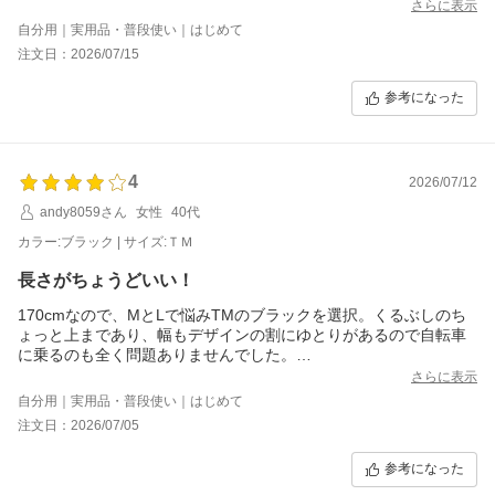
さらに表示
自分用｜実用品・普段使い｜はじめて
注文日：2026/07/15
参考になった
4
2026/07/12
andy8059さん
女性
40代
カラー:ブラック | サイズ:ＴＭ
長さがちょうどいい！
170cmなので、MとLで悩みTMのブラックを選択。くるぶしのち
ょっと上まであり、幅もデザインの割にゆとりがあるので自転車
に乗るのも全く問題ありませんでした。
素材も厚過ぎず薄過ぎず、裏地なしでも問題なく、汗をかいても
さらに表示
ペタっとくっ付く素材でもないので、快適に着ることができまし
自分用｜実用品・普段使い｜はじめて
た。
注文日：2026/07/05
軽くて小さく折りたたんでもあまりシワにもならないので旅行に
持って行くのに便利だなと思います。
参考になった