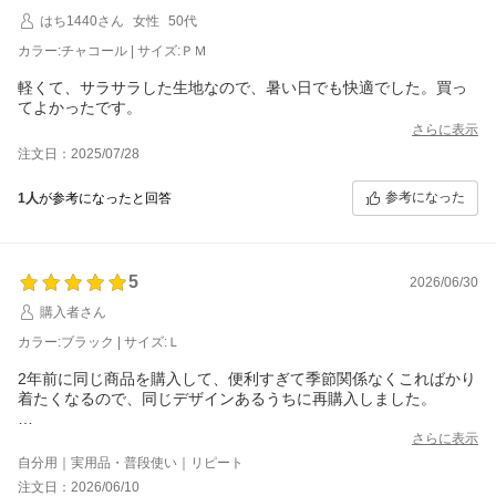
はち1440さん
女性
50代
カラー:チャコール | サイズ:ＰＭ
軽くて、サラサラした生地なので、暑い日でも快適でした。買っ
てよかったです。
さらに表示
注文日：2025/07/28
参考になった
1人
が参考になったと回答
5
2026/06/30
購入者さん
カラー:ブラック | サイズ:Ｌ
2年前に同じ商品を購入して、便利すぎて季節関係なくこればかり
着たくなるので、同じデザインあるうちに再購入しました。
2年着たものと新しく届いたものを比べると、新しいものはハリが
さらに表示
あって以前より固めな布に変わったのかな？と一瞬思いました
自分用｜実用品・普段使い｜リピート
が、古い方はたくさん着用して洗濯したせいで柔らかくなったか
注文日：2026/06/10
らかもしれません。