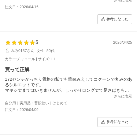
さらに表示
注文日：2026/04/15
参考になった
5
2026/04/25
みみ0137さん
女性
50代
カラー:チャコール | サイズ:ＬＬ
買って正解
172センチがっちり骨格の私でも華奢みえしてコクーンで丸みのあ
るシルエットです。
マキシ丈まではいきませんが、しっかりロング丈で足さばきもよ
く涼しいです。色違いも購入したいと思います
さらに表示
自分用｜実用品・普段使い｜はじめて
注文日：2026/04/09
参考になった