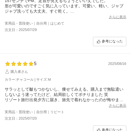
157センチでPM、足首が見えるちょうどいい丈でした。
形が可愛いのですごく気に入っています。可愛い、軽い、ジャブ
ジャブ洗っても大丈夫、すぐ乾く。
いいことしかないです。
さらに表示
あえて言うなら、、もないです！
実用品・普段使い｜自分用｜はじめて
注文日：2025/07/29
参考になった
5
2025/08/16
購入者さん
カラー:チャコール | サイズ:Ｍ
サラッとして皺もつかないし、痩せてみえる。購入まで無駄遣い
しないよう迷ってたけど、結局欲しくてポチりました 笑
リゾート旅行出発夕方に届き、旅先で着れなかったのが悔やまれ
ます。ホント迷ってないでもっと早く買えば良かったです。
さらに表示
実用品・普段使い｜自分用｜リピート
注文日：2025/07/20
参考になった