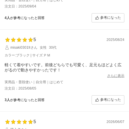
肩幅、胸がある方はLサイズが良いと思います。
注文日：2025/09/04
心配してた丈も身長156cmですがくるぶし辺りで大丈夫でした。
返品交換の仕方がわからず、カスタマーセンターに電話した際と
参考になった
4人
が参考になったと回答
ても丁寧に教えていただきました。
一度返品してから新規購入、その後返金と今までしたことない手
続きでしたが無事できました。
ありがとうございました。
5
2025/08/24
misaki0301frさん
女性
30代
カラー:ブラック | サイズ:ＰＭ
軽くて着やすいです。前後どちらでも可愛く、足元もほどよく広
がるので動きやすかったです！
さらに表示
実用品・普段使い｜自分用｜はじめて
注文日：2025/08/05
参考になった
3人
が参考になったと回答
5
2026/06/07