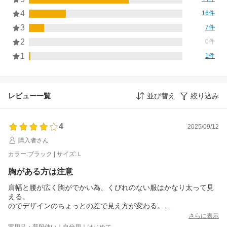
4
16件
3
7件
2
0件
1
1件
レビュー一覧
並び替え
絞り込み
4
2025/09/12
購入者さん
カラー:ブラック | サイズ:Ｌ
胸がある方は注意
肩幅と腰が広く胸がでかい為、くびれのない服はかなり太って見
える。
のでデザインのちょっとの差で見え方が変わる。
今回最初はMサイズを頼んだのですが、胸に余裕がなくてLサイズ
さらに表示
に交換しました。
実用品・普段使い｜自分用｜はじめて