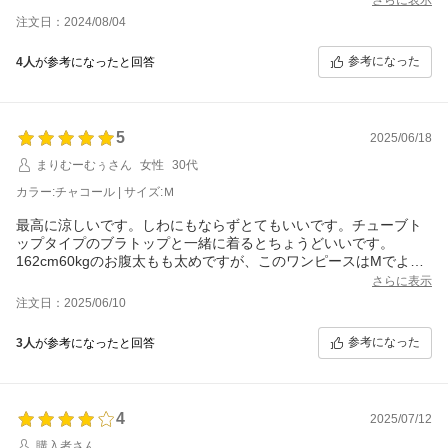
注文日：2024/08/04
参考になった
4人
が参考になったと回答
5
2025/06/18
まりむーむぅさん
女性
30代
カラー:チャコール | サイズ:Ｍ
最高に涼しいです。しわにもならずとてもいいです。チューブト
ップタイプのブラトップと一緒に着るとちょうどいいです。
162cm60kgのお腹太もも太めですが、このワンピースはMでよか
ったです。
さらに表示
注文日：2025/06/10
参考になった
3人
が参考になったと回答
4
2025/07/12
購入者さん