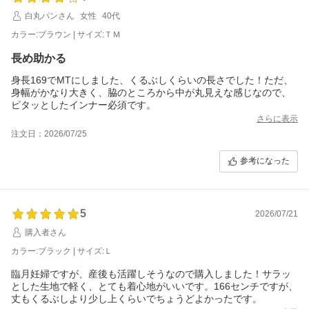
白丸パンさん
女性
40代
カラー:ブラウン | サイズ:ＴＭ
長め助かる
身長169でMTにしました、くるぶしくらいの長さでした！ただ、
身幅がかなり大きく、脇のところから中が丸見えな感じなので、
ピタッとしたインナー必須です。
さらに表示
注文日：2026/07/25
参考になった
5
2026/07/21
購入者さん
カラー:ブラック | サイズ:Ｌ
臨月妊婦ですが、産後も活躍しそうなので購入しました！サラッ
とした生地で軽く、とても着心地がいいです。166センチですが、
丈もくるぶしより少し上くらいでちょうどよかったです。