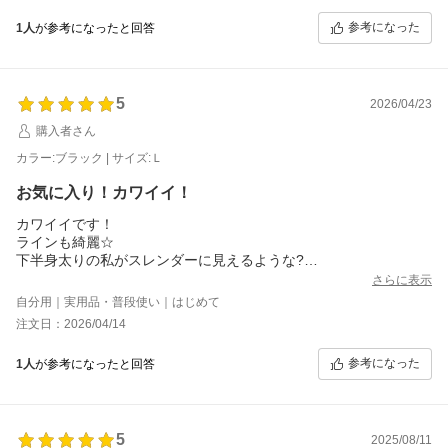
参考になった
1人
が参考になったと回答
5
2026/04/23
購入者さん
カラー:ブラック | サイズ:Ｌ
お気に入り！カワイイ！
カワイイです！
ラインも綺麗☆
下半身太りの私がスレンダーに見えるような?
脇ぐりとか心配だったから、Ｌにしたけど、Mでも良かったか
さらに表示
も。。。ヘビロテ間違いなし！
自分用｜実用品・普段使い｜はじめて
今時季の雨や肌寒い日はレギンス履いてます！
注文日：2026/04/14
参考になった
1人
が参考になったと回答
5
2025/08/11