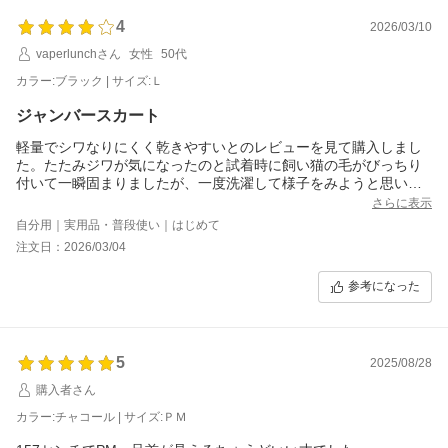
4
2026/03/10
vaperlunchさん
女性
50代
カラー:ブラック | サイズ:Ｌ
ジャンバースカート
軽量でシワなりにくく乾きやすいとのレビューを見て購入しまし
た。たたみジワが気になったのと試着時に飼い猫の毛がびっちり
付いて一瞬固まりましたが、一度洗濯して様子をみようと思いま
す。他は軽くてコンパクトに畳めて形も良く、薄いながらも透け
さらに表示
感なく若干伸びる素材なので動きやすくもあり旅行にも良さそう
自分用｜実用品・普段使い｜はじめて
です
注文日：2026/03/04
参考になった
5
2025/08/28
購入者さん
カラー:チャコール | サイズ:ＰＭ