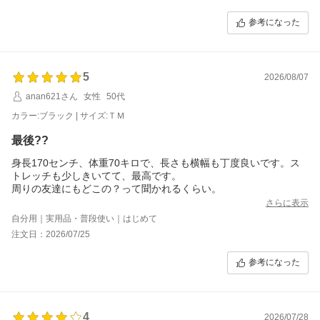
新しく届いた現在のものは、以前のものよりも体に寄り添うより
参考になった
体から少し浮いた感じになるので、動くと肩がズレやすいのが少
し気になります。
これも何度も着ているうちに馴染んでくるかどうか観察してみた
いと思います。
5
2026/08/07
とはいえ、どちらも変わらず撥水しているし、洗ってもすぐ乾く
anan621さん
女性
50代
のでとてもとても便利です。
うっかり水分をこぼしたり、はね散らかしても拭けばすぐきれい
カラー:ブラック | サイズ:ＴＭ
になるし、一枚着ると決まって安心なので、家の中でも外でも夏
でも冬でも（インナー増やして）大活躍です。
最後??
身長170センチ、体重70キロで、長さも横幅も丁度良いです。ス
トレッチも少しきいてて、最高です。
周りの友達にもどこの？って聞かれるくらい。
さらに表示
自分用｜実用品・普段使い｜はじめて
注文日：2026/07/25
参考になった
4
2026/07/28