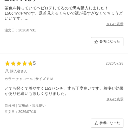
茶色を持っていてヘビロテしてるので黒も購入しました！
150cmでPMです。足首見えるくらいで裾が長すぎなくてちょうど
いいです。
体のラインを拾わないコクーンのラインが可愛いです。薄くてシ
さらに表示
ワも気にならないので旅行とかにもおすすめです。
注文日：2026/07/31
薄いので春夏、暑がりの人なら春夏秋って感じの生地感です。
参考になった
5
2026/07/28
購入者さん
カラー:チャコール | サイズ:ＰＭ
とても軽くて着やすく153センチ、丈も丁度良いです。着痩せ効果
があり色違いも欲しくなりました。
さらに表示
自分用｜実用品・普段使い
注文日：2026/07/18
参考になった