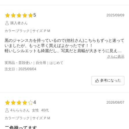
5
2025/09/09
購入者さん
カラー:ブラック | サイズ:ＰＭ
黒のジャンスカを持っているので(他社さん)こちらもずっと迷って
いましたが、もっと早く買えばよかったです！！
軽いしシルエットも綺麗だし、写真だと肩幅が大きそうに見えて
いましたが153センチなで肩でも大丈夫でした。丈は足首位です。
さらに表示
短所が見当たらないです。言う事なし
実用品・普段使い｜自分用｜はじめて
秋になってもベロアのカットソー等と合わせて、長く着たいと思
注文日：2025/09/04
います！
参考になった
4
2026/08/07
4らららさん
女性
40代
カラー:ブラック | サイズ:ＰＭ
二色持ってます