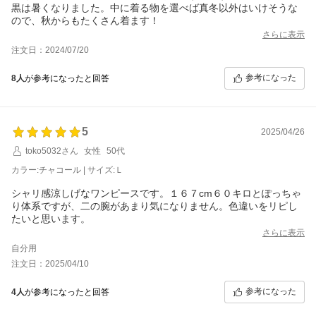
黒は暑くなりました。中に着る物を選べば真冬以外はいけそうな
ので、秋からもたくさん着ます！
さらに表示
注文日：2024/07/20
参考になった
8人
が参考になったと回答
5
2025/04/26
toko5032さん
女性
50代
カラー:チャコール | サイズ:Ｌ
シャリ感涼しげなワンピースです。１６７cm６０キロとぽっちゃ
り体系ですが、二の腕があまり気になりません。色違いをリピし
たいと思います。
さらに表示
自分用
注文日：2025/04/10
参考になった
4人
が参考になったと回答