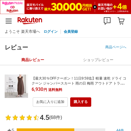
ようこそ 楽天市場へ
ログイン
会員登録
レビュー
商品ページへ
商品レビュー
ショップレビュー
【最大30％OFFクーポン！11日9:59迄】軽量 速乾 ドライ コ
クーン ジャンパースカート 雨の日 梅雨 アウトドア トラベ
ル ストレッチ レディース ジャンスカ ワンピース リサイク
6,930
円
送料無料
ルポリエステル M/L/LLサイズ 洗濯可 for/c フォーシー 楽天
ルーム 【メール便可】
お気に入りに追加
購入する
4.5
(68件)
5
44件