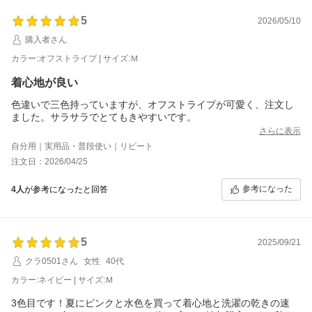
5
2026/05/10
購入者さん
カラー:オフストライプ | サイズ:Ｍ
着心地が良い
色違いで三色持っていますが、オフストライプが可愛く、注文し
ました。サラサラでとてもきやすいです。
さらに表示
自分用｜実用品・普段使い｜リピート
注文日：2026/04/25
参考になった
4人
が参考になったと回答
5
2025/09/21
クラ0501さん
女性
40代
カラー:ネイビー | サイズ:Ｍ
3色目です！夏にピンクと水色を買って着心地と洗濯の乾きの速