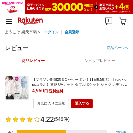
ようこそ 楽天市場へ
ログイン
会員登録
レビュー
商品ページへ
商品レビュー
ショップレビュー
【マラソン期間20％OFFクーポン！11日9:59迄】【yuki×fo
r/cコラボ】速乾 UVカット ダブルポケット シャツ レディー
ス シワになりにくい リサイクルポリエステル サスティナブ
4,950
円
送料無料
ル 春 夏 秋 M Lサイズ 洗濯可 for/c フォーシー ドキ子 コラボ
楽天room【メール便可】
お気に入りに追加
購入する
4.22
(546件)
5
293件