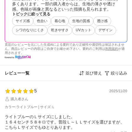
多くあります。一部の購入者からは、生地の薄さや透け
感、色味が画像と異なるといった指摘も見られます。
トピックに絞って見る
サイズ感
色合い
着心地
生地の質感
透け感
シワのなりにくさ
乾きやすさ
UVカット
デザイン
直近のレビューを元にした生成AIによる要約であり正確性や適切性は保証されませ
ん。商品レビューの内容はご自身でお確かめ下さい。要約のご利用は
利用規約
が適
用されます。
レビュー一覧
並び替え
絞り込み
5
2025/11/20
購入者さん
カラー:ライトブルー | サイズ:Ｌ
ライトブルーのＬサイズにしました。
１６４センチ５８キロです。普段Ｌ～ＬＬサイズを選びますが、
こちらＬサイズでもゆとりあります。