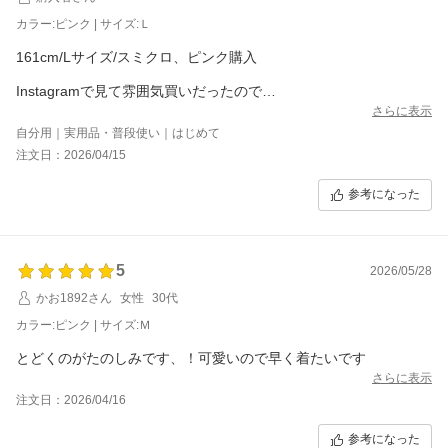
カラー:ピンク | サイズ:Ｌ
161cm/Lサイズ/スミクロ、ピンク購入
Instagramで見て雰囲気買いだったので
正直不安もありましたが大正解！
さらに表示
自分用｜実用品・普段使い｜はじめて
生地が柔らかく
注文日：2026/04/15
肌あたりが本当に気持ちよい
絶妙な薄手感も◯
参考になった
シワになりにくいのも嬉しい
ゆったり着たかったのでLサイズ選択
袖は手の甲までかかるくらい
よい按配です
5
2026/05/28
かお1892さん
女性
30代
通勤に重宝してて
良過ぎてもう1枚追加検討中
カラー:ピンク | サイズ:Ｍ
とどくのがたのしみです、！可愛いので早く着たいです
さらに表示
注文日：2026/04/16
参考になった