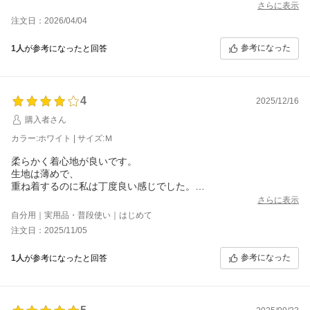
さらに表示
注文日：2026/04/04
参考になった
1人
が参考になったと回答
4
2025/12/16
購入者さん
カラー:ホワイト | サイズ:Ｍ
柔らかく着心地が良いです。
生地は薄めで、
重ね着するのに私は丁度良い感じでした。
丈は大きめのニットの下に着て
さらに表示
ニットの下からチラ見えする感じです。
自分用｜実用品・普段使い｜はじめて
(身長は158.5cm、サイズMを購入しました)
注文日：2025/11/05
参考になった
1人
が参考になったと回答