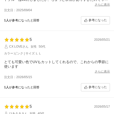
はLにしましたが、Lではいい感じのオーバーサイズでさらに素敵
さらに表示
に着られました！また色違いを買ってしまいそうなくらい着やす
注文日：2025/09/04
くてかわいいシャツです。
参考になった
1人
が参考になったと回答
5
2026/05/21
CX LOVEさん
女性
50代
カラー:ピンク | サイズ:ＬＬ
とても可愛い色でUVもカットしてくれるので、これからの季節に
使います
さらに表示
注文日：2026/05/15
参考になった
1人
が参考になったと回答
5
2026/05/17
ひあろきさん
女性
40代