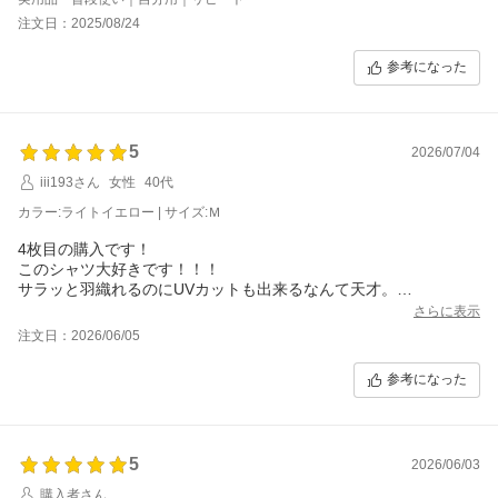
また他の色も買い足しそうです&#9825;
注文日：2025/08/24
参考になった
5
2026/07/04
iii193さん
女性
40代
カラー:ライトイエロー | サイズ:Ｍ
4枚目の購入です！
このシャツ大好きです！！！
サラッと羽織れるのにUVカットも出来るなんて天才。
汗っかきなので夏場の汗ジミすごく気にして購入するんですが、
さらに表示
こちらはブルークリームベージュ持ってますが汗だくだくにかい
注文日：2026/06/05
ても流れるような滝汗でも汗ベッチョリで張り付くこともない
し、汗濡れでの色変わりもそんなになく本当に重宝しています。
参考になった
今回購入した黄色も、真夏の釜山であちこち歩き回って滝汗にな
っても快適に着れました
5
2026/06/03
購入者さん