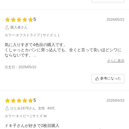
5
2026/05/22
購入者さん
カラー:オフストライプ | サイズ:ＬＬ
気に入りすぎて4色目の購入です。
くしゃっとカバンに突っ込んでも、全くと言って良いほどシワに
ならないです。
新色のホワイトストライプには一目惚れでした。
さらに表示
166センチ、今まで購入していたLが売り切れだったため、今回は
注文日：2026/05/10
LLを購入しました。
ダボっと羽織りたいので、気持ち丈が長いかなーという程度で問
参考になった
題ありませんでした。
5
2026/04/10
ひとみ1678さん
女性
40代
カラー:ネイビー | サイズ:Ｍ
ドキ子さんが好きで2枚目購入