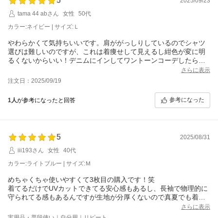
5
2025/09/23
tama 44 abさん
女性
50代
カラー:ネイビー | サイズ:Ｌ
やわらかくて気持ちいいです。肩ががっしりしているのでシャツ
選びは難しいのですが、これは着痩せして見えるし紺色が変に明
るくないからいい！デニムにインしてワントーンコーデしたらカ
ッコいい！
さらに表示
注文日：2025/09/19
参考になった
1人
が参考になったと回答
5
2025/08/31
iii193さん
女性
40代
カラー:ライトブルー | サイズ:Ｍ
めちゃくちゃ使いやすくて3枚目の購入です！笑
着てるだけでUVカットできてる安心感もあるし、長袖で物理的に
守られてる感もあるんですが生地が分厚くないので真夏でも着ら
れるのがとても良いです。お店に入った途端寒くなるおばちゃん
さらに表示
は1枚あるととっても助かるし何かと便利なんです！
実用品・普段使い｜自分用｜リピート