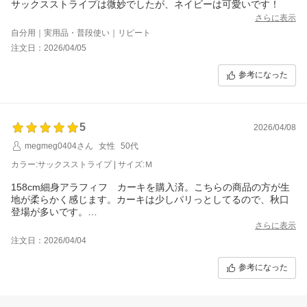
サックスストライプは微妙でしたが、ネイビーは可愛いです！
さらに表示
自分用｜実用品・普段使い｜リピート
注文日：2026/04/05
参考になった
5
2026/04/08
megmeg0404さん
女性
50代
カラー:サックスストライプ | サイズ:Ｍ
158cm細身アラフィフ カーキを購入済。こちらの商品の方が生
地が柔らかく感じます。カーキは少しパリっとしてるので、秋口
登場が多いです。
ストライプは、私的にパジャマ感が出てしまい敬遠してましが…
さらに表示
大丈夫でした！とても可愛いです！またほかの色も作って欲しい
注文日：2026/04/04
です！宜しくお願いします!
参考になった