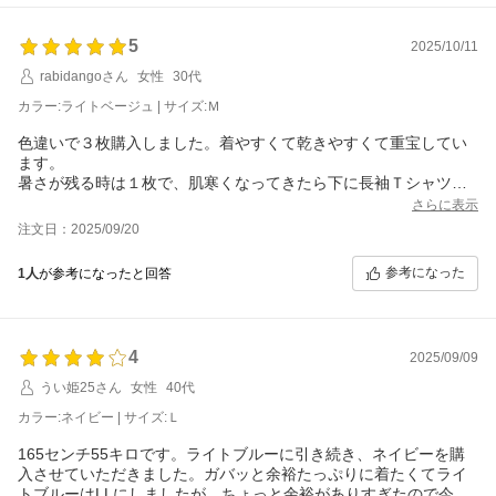
5
2025/10/11
rabidangoさん
女性
30代
カラー:ライトベージュ | サイズ:Ｍ
色違いで３枚購入しました。着やすくて乾きやすくて重宝してい
ます。
暑さが残る時は１枚で、肌寒くなってきたら下に長袖Ｔシャツを
着て、と割と長く着られてありがたいです。
さらに表示
ブルベなのでライトベージュは挑戦でしたが、他の方のレビュー
注文日：2025/09/20
で「ブルベ夏でもいける」とありましたので購入。結果黄みが強
くなくとても良かったです！(書いてくださった方、ありがとうご
参考になった
1人
が参考になったと回答
ざいます)
ただライトベージュ、結構透けます。そこだけ注意です。
4
2025/09/09
うい姫25さん
女性
40代
カラー:ネイビー | サイズ:Ｌ
165センチ55キロです。ライトブルーに引き続き、ネイビーを購
入させていただきました。ガバッと余裕たっぷりに着たくてライ
トブルーはLLにしましたが、ちょっと余裕がありすぎたので今回