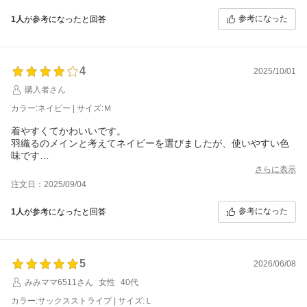
参考になった
1人
が参考になったと回答
4
2025/10/01
購入者さん
カラー:ネイビー | サイズ:Ｍ
着やすくてかわいいです。
羽織るのメインと考えてネイビーを選びましたが、使いやすい色
味です
ここからはあくまでも個人的感想ですが、
さらに表示
ダブルポケットのフラップの主張が強すぎて結構目立つので、パ
注文日：2025/09/04
ンツを同じようなネイビー系を選んだ場合、それなりにキレイ系
でまとめないと、外で少し遠くから全身見た時に作業着感がちょ
参考になった
1人
が参考になったと回答
っとでます
これがフラップとボタンがないシンプルなポケットなら問題ない
と思うのですが…
5
2026/06/08
みみママ6511さん
女性
40代
カラー:サックスストライプ | サイズ:Ｌ