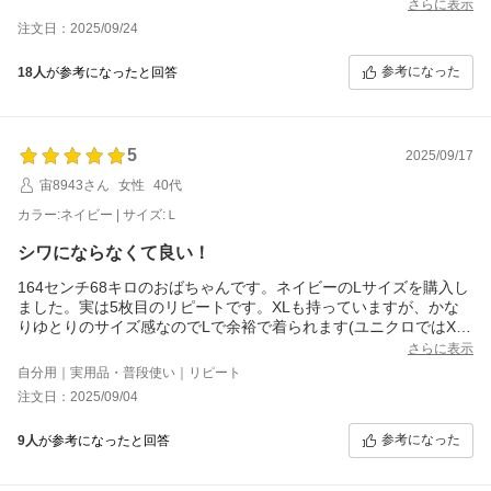
さらに表示
注文日：2025/09/24
参考になった
18人
が参考になったと回答
5
2025/09/17
宙8943さん
女性
40代
カラー:ネイビー | サイズ:Ｌ
シワにならなくて良い！
164センチ68キロのおばちゃんです。ネイビーのLサイズを購入し
ました。実は5枚目のリピートです。XLも持っていますが、かな
りゆとりのサイズ感なのでLで余裕で着られます(ユニクロではXL
だし、for/cさんで買う時は基本的にはXLです)。
さらに表示
薄手でUVカットもあり、とても便利。洗ってもシワにならないの
自分用｜実用品・普段使い｜リピート
もとても助かります。
注文日：2025/09/04
コツコツ集めてそのうちコンプリートするかもしれません。
参考になった
9人
が参考になったと回答