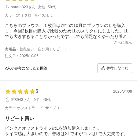
sarara323さん
女性
50代
カラー:スミクロ | サイズ:ＬＬ
こちらのブラウス、１枚目は昨年の10月にブラウンのＬを購入
し、今回2枚目の購入で比較のためLLのスミクロにしました。LL
でも大きすぎることなかったです。Lでも問題なくゆったり着れる
ので次の3枚目は明るい色のLにしようかなと思います。（参考：○
さらに表示
ニクロのブラウスだと女性用XLサイズを着ています）
実用品・普段使い｜自分用｜リピート
個人的には着用モデルさん画像のように抜き襟や羽織りとして着
注文日：2025/10/05
るのは苦手なので一番上までボタンを留めて着用しますが極太首
の私でもつまり過ぎることはないです。
参考になった
2人
が参考になったと回答
W胸ポケットのブラウスは一度着始めたら無いと困るほど便利で
す。
5
2026/04/08
宙8943さん
女性
40代
カラー:オフストライプ | サイズ:Ｌ
リピート買い
ピンクとオフストライプのLを追加購入しました。
サイズ感は大きいので、普段はXLですがコレはLで大丈夫です。