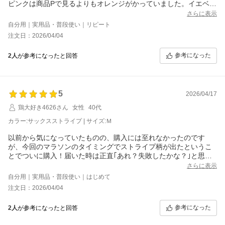
ピンクは商品Pで見るよりもオレンジがかっていました。イエベな
ので大丈夫ですが、少し黄味があるので気をつけて下さい。
さらに表示
ピンストライプはパジャマ見えが怖かったのですが、絶妙で素敵
自分用｜実用品・普段使い｜リピート
でした(私はストライプが似合わないタイプです)。
注文日：2026/04/04
所々ストライプがズレているのが少し気になります。
サックスストライプも気になるけど、それこそパジャマ見えしそ
参考になった
2人
が参考になったと回答
うなので悩み中です。
5
2026/04/17
鶏大好き4626さん
女性
40代
カラー:サックスストライプ | サイズ:Ｍ
以前から気になっていたものの、購入には至れなかったのです
が、今回のマラソンのタイミングでストライプ柄が出たというこ
とでついに購入！届いた時は正直｢あれ？失敗したかな？｣と思い
ましたが、着てみたらサラッとしていて着やすく、夏の暑い日で
さらに表示
も快適に着られそうで、しかもちゃんと可愛いです！さすが有名
自分用｜実用品・普段使い｜はじめて
なブロガーさんとのコラボ商品！沢山着たいと思います！
注文日：2026/04/04
参考になった
2人
が参考になったと回答