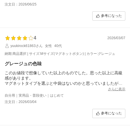
的にSサイズのほうが使うと思いましたがミルクティーはMサイズ
注文日：2026/06/25
しかないのでMサイズを購入。持ち手にややベタつきを感じまし
た。
参考になった
私はカフェで家計ノートをつけたりするので、結果Mサイズも良
かったです。
4
Sサイズでもミルクティーカラーが発売されたらまた購入したいと
2026/03/07
思います。
yuukirock61863さん
女性
40代
納期:商品選択 | サイズ:Mサイズ(マグネットボタン) | カラー:グレージュ
グレージュの色味
このお値段で想像していた以上のものでした。思った以上に高級
感があります。
マグネットタイプを選ぶと中袋はないのかと思っていましたが、
中袋も付いていました。
さらに表示
中袋（巾着タイプ）も意外にもしっかりしたものでヘナっと柔ら
自分用｜実用品・普段使い｜はじめて
かすぎる生地感ではなく、使いやすそうです。中袋にもオープン
注文日：2026/03/04
タイプのポケットとチャック付きのポケットが一つずつ系２つの
ポケットがありました。
参考になった
またカバン自体の内布もとてもこのリーズナブルなお値段とは思
えないスエード調のものでしっかりしていました。
グレージュの色味のみ、サイトで見ていたものよりやや黄味が強