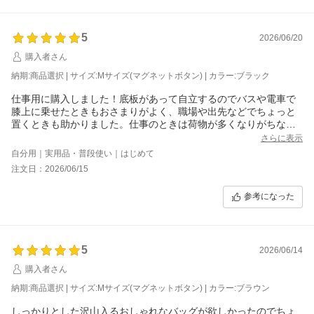
5
2026/06/20
購入者さん
納期:商品選択 | サイズ:Mサイズ(マグネットボタン) | カラー:ブラック
仕事用に購入しました！底板があって自立するのでバスや電車で
膝上に乗せたときもおさまりがよく、職場や出先などでちょっと
置くときも助かりました。仕事のときは荷物が多くなりがちなの
ですが、ハンドル部分が肉厚なので、肩が痛くならず持ちやすい
さらに表示
です。表面にシボがあって高見えするし、マグネットで閉じられ
自分用｜実用品・普段使い｜はじめて
るのも自分の中で完璧でした！
注文日：2026/06/15
内側もベロア調で安っぽくないので恥ずかしくないですし、仕切
り巾着まで付いてるので、汚れ防止にもなってもう本当にこのバ
参考になった
ッグ買ってよかったです！他のカラーも欲しくなっています。
5
2026/06/14
購入者さん
納期:商品選択 | サイズ:Mサイズ(マグネットボタン) | カラー:ブラウン
しっかりとした沢山入るおしゃれなバッグが欲しかったのでちょ