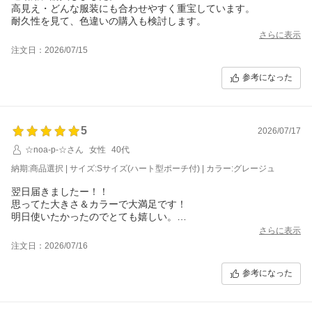
高見え・どんな服装にも合わせやすく重宝しています。
耐久性を見て、色違いの購入も検討します。
さらに表示
注文日：2026/07/15
参考になった
5
2026/07/17
☆noa-p-☆さん
女性
40代
納期:商品選択 | サイズ:Sサイズ(ハート型ポーチ付) | カラー:グレージュ
翌日届きましたー！！
思ってた大きさ＆カラーで大満足です！
明日使いたかったのでとても嬉しい。
初めてのバケツ型なので使い勝手はまだ分かりませんが、可愛い
さらに表示
デザインでモチベアップしてます。
注文日：2026/07/16
参考になった