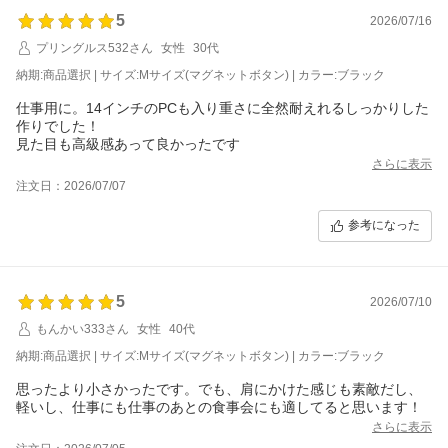
5
2026/07/16
プリングルス532さん
女性
30代
納期:商品選択 | サイズ:Mサイズ(マグネットボタン) | カラー:ブラック
仕事用に。14インチのPCも入り重さに全然耐えれるしっかりした
作りでした！
見た目も高級感あって良かったです
さらに表示
注文日：2026/07/07
参考になった
5
2026/07/10
もんかい333さん
女性
40代
納期:商品選択 | サイズ:Mサイズ(マグネットボタン) | カラー:ブラック
思ったより小さかったです。でも、肩にかけた感じも素敵だし、
軽いし、仕事にも仕事のあとの食事会にも適してると思います！
さらに表示