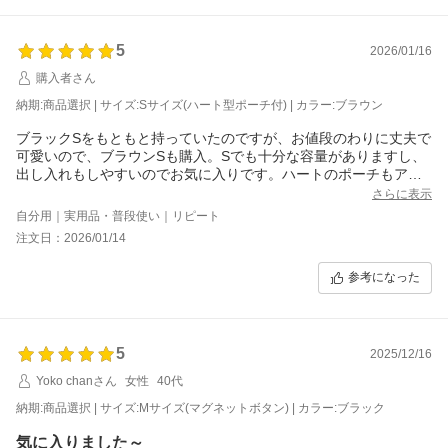
5
2026/01/16
購入者さん
納期:商品選択 | サイズ:Sサイズ(ハート型ポーチ付) | カラー:ブラウン
ブラックSをもともと持っていたのですが、お値段のわりに丈夫で
可愛いので、ブラウンSも購入。Sでも十分な容量がありますし、
出し入れもしやすいのでお気に入りです。ハートのポーチもアク
セントになりとても可愛いです。常備薬や絆創膏などちょっとし
さらに表示
たものを入れています。色も落ち着いたブラウンで可愛いです。
自分用｜実用品・普段使い｜リピート
クーポンで安くゲットできてよかったです。
注文日：2026/01/14
参考になった
5
2025/12/16
Yoko chanさん
女性
40代
納期:商品選択 | サイズ:Mサイズ(マグネットボタン) | カラー:ブラック
気に入りました～