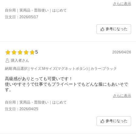
す。
さらに表示
そこの板が安定せず底には居なくなってるのが残念かな。中袋は
自分用｜実用品・普段使い｜はじめて
好みが分かれるかもです。
注文日：2026/05/17
参考になった
5
2026/04/26
購入者さん
納期:商品選択 | サイズ:Mサイズ(マグネットボタン) | カラー:ブラック
高級感がありとっても可愛いです！
使いやすそうで仕事でもプライベートでもどんな服にもあいそで
す。
さらに表示
自分用｜実用品・普段使い｜はじめて
注文日：2026/04/25
参考になった