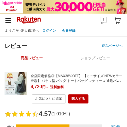
ようこそ 楽天市場へ
ログイン
会員登録
レビュー
商品ページへ
商品レビュー
ショップレビュー
全店限定価格◎【MAX38%OFF】 【ミニサイズ NEWカラー
登場】 バケツ型 バッグ トートバッグ レディース 通勤バッ
グ a4 自立 軽くて大容量 ショルダーバッグ レザー お仕事バ
4,720
円
～
送料無料
ッグ 縦型 ハンドバッグ バケツ型バッグ ビジネス 肩掛け
お気に入りに追加
購入する
4.57
(1,010件)
5
625件