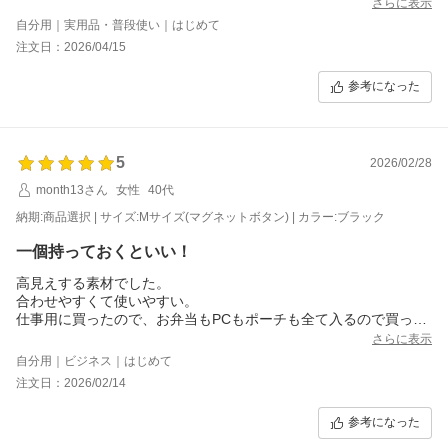
サイズもツーサイズあってカラーバリエーションも豊富なので
さらに表示
今回は大きいサイズを購入しましたが
自分用｜実用品・普段使い｜はじめて
小さいサイズもリピートしたいと思いました。
注文日：2026/04/15
参考になった
5
2026/02/28
month13さん
女性
40代
納期:商品選択 | サイズ:Mサイズ(マグネットボタン) | カラー:ブラック
一個持っておくといい！
高見えする素材でした。
合わせやすくて使いやすい。
仕事用に買ったので、お弁当もPCもポーチも全て入るので買って
良かったです。
さらに表示
自分用｜ビジネス｜はじめて
注文日：2026/02/14
参考になった