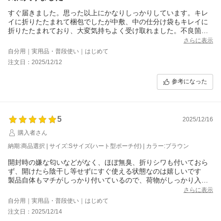
すぐ届きました。思った以上にかなりしっかりしています。キレ
イに折りたたまれて梱包でしたが中敷、中の仕分け袋もキレイに
折りたたまれており、大変気持ちよく受け取れました。不良箇所
もないですしきちんと検品されてる印象です。本家には手が出ま
さらに表示
せんのでこちらに辿り着きましたが、毎日の通勤利用・保育園送
自分用｜実用品・普段使い｜はじめて
迎チャリのカゴに乱雑に放り投げることを考えたら笑 こちらの
注文日：2025/12/12
お品で充分かと笑 使い勝手がよければ、他の色も欲しいです^^
参考になった
5
2025/12/16
購入者さん
納期:商品選択 | サイズ:Sサイズ(ハート型ポーチ付) | カラー:ブラウン
開封時の嫌な匂いなどがなく、ほぼ無臭、折りシワも付いておら
ず、開けたら陰干し等せずにすぐ使える状態なのは嬉しいです
製品自体もマチがしっかり付いているので、荷物がしっかり入り
そうです
さらに表示
コートを着ていても肩に掛けられるくらい余裕があります
自分用｜実用品・普段使い｜はじめて
Sサイズについているハートポーチも手のひらサイズくらいあり、
注文日：2025/12/14
リップや目薬など小さいものを入れるのにちょうど良さそうです