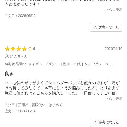
うどよかったです！
さらに表示
注文日：2026/06/12
参考になった
4
2026/06/10
購入者さん
納期:商品選択 | サイズ:Sサイズ(ハート型ポーチ付) | カラー:グレージュ
良き
いつも斜めがけがよくてショルダーバッグを使うのですが、肩が
けも持ってみたくて、本革にしようか悩みましたが、とりあえず
気軽に使えればとこちらを購入しました。一日使ってすごい使い
やすい！荷物もぽんぽんはいる、、色違いがほしい！と購入画面
さらに表示
を見たらブラックが、八月からしか入らないと見てがっかりしま
自分用｜実用品・普段使い｜はじめて
した。
注文日：2026/06/04
とりあえず今のグレージュを使いこなします。
参考になった