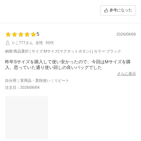
参考になった
5
2026/06/06
りこ777さん
女性
50代
納期:商品選択 | サイズ:Mサイズ(マグネットボタン) | カラー:ブラック
昨年Sサイズを購入して使い安かったので、今回はMサイズを購
入。思っていた通り使い回しの良いバッグでした
さらに表示
自分用｜実用品・普段使い｜リピート
注文日：2026/06/04