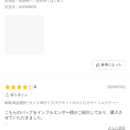
実用品・普段使い｜自分用｜はじめて
注文日：2025/09/30
参考になった
4
2026/07/01
購入者さん
納期:商品選択 | サイズ:Mサイズ(マグネットボタン) | カラー:ミルクティー
こちらのバッグをインフルエンサー様がご紹介しており、購入さ
せていただきました。
ミルクティー色のバッグに一目惚れし、サイズは自分の荷物の量
さらに表示