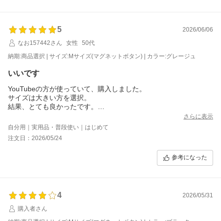
5
2026/06/06
なお157442さん
女性
50代
納期:商品選択 | サイズ:Mサイズ(マグネットボタン) | カラー:グレージュ
いいです
YouTubeの方が使っていて、購入しました。
サイズは大きい方を選択。
結果、とても良かったです。
傘や水筒など全部入るし、バッグの中に入れる袋も付属されてお
さらに表示
り、大変便利でした
自分用｜実用品・普段使い｜はじめて
注文日：2026/05/24
参考になった
4
2026/05/31
購入者さん