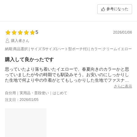
参考になった
5
2026/01/06
購入者さん
納期:商品選択 | サイズ:Sサイズ(ハート型ポーチ付) | カラー:クリームイエロー
購入して良かったです
思っていたより落ち着いたイエローで、春夏向きのカラーかと思
っていましたが今の時期でも馴染みそう。お安いのにしっかりし
た生地で何より中の巾着がとてもしっかりした生地でファスナー
付きとのポケットまでついていて良かったです。Mサイズも欲し
さらに表示
いかも。
自分用｜実用品・普段使い｜はじめて
注文日：2026/01/05