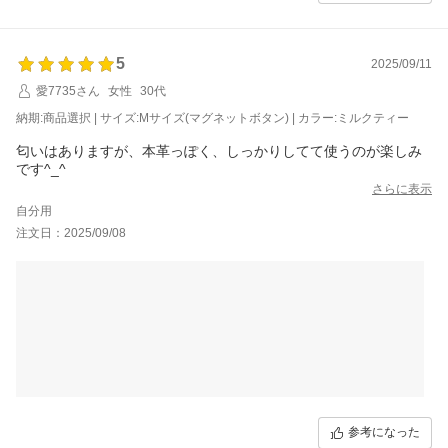
カフェでお茶するときには大きさ的にぴったりでした。スマホ、
ミニ財布(コーヒーチケット)、鍵、本など入れています。新しいお
5
2025/09/11
色で発売されたばかりだからか持ち手のベタつきもなく気に入っ
ています。
愛7735さん
女性
30代
Sサイズでミルクティーカラーが発売されたらまた購入したいと思
納期:商品選択 | サイズ:Mサイズ(マグネットボタン) | カラー:ミルクティー
います。
匂いはありますが、本革っぽく、しっかりしてて使うのが楽しみ
です^_^
さらに表示
自分用
注文日：2025/09/08
参考になった