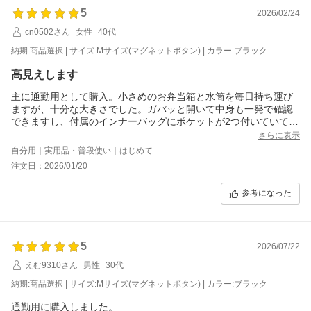
いかなと私は感じましたので星をマイナスしています。
5
ですが、総じて大満足ですので色違いで購入したいと思います。
2026/02/24
cn0502さん
女性
40代
納期:商品選択 | サイズ:Mサイズ(マグネットボタン) | カラー:ブラック
高見えします
主に通勤用として購入。小さめのお弁当箱と水筒を毎日持ち運び
ますが、十分な大きさでした。ガバッと開いて中身も一発で確認
できますし、付属のインナーバッグにポケットが2つ付いていてと
っても便利です。合皮の質感も高級感があり、ワンショルダーで
さらに表示
肩掛けしやすいところも良かった！お出かけ用に小さいサイズも
自分用｜実用品・普段使い｜はじめて
欲しくなりました。
注文日：2026/01/20
参考になった
5
2026/07/22
えむ9310さん
男性
30代
納期:商品選択 | サイズ:Mサイズ(マグネットボタン) | カラー:ブラック
通勤用に購入しました。