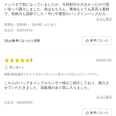
インスタで気になっていましたが、今回割引が大きかったので思
い切って購入しました。表はもちろん、裏地もとても高見え素材
で、収納力も抜群でした！中に巾着型のバッグインバッグが入っ
ていて、それもポイント高かったです。肩掛けタイプなので、ど
さらに表示
の程度荷物に耐えられるかがまだ微妙なので星4つですが、これか
実用品・普段使い｜自分用｜はじめて
らヘビロテしたいと思います！
注文日：2025/10/20
参考になった
1人
が参考になったと回答
5
2026/07/01
購入者さん
納期:商品選択 | サイズ:Sサイズ(ハート型ポーチ付) | カラー:ブラウン
こちらのバッグをインフルエンサー様がご紹介しており、購入さ
せていただきました。高級感があり気に入りました。
ミルクティー色のバッグがほしかったのですがMサイズしかな
さらに表示
く、サイズは自分の荷物の量的にSサイズのほうが使うと思いグレ
注文日：2026/06/25
ージュ希望でしたが予約商品でした。急いで欲しかったため諦め
ました。クリームイエローもいいなと思いましたが選択できず、
参考になった
トープに近い色だといいなとブラウンにしました。