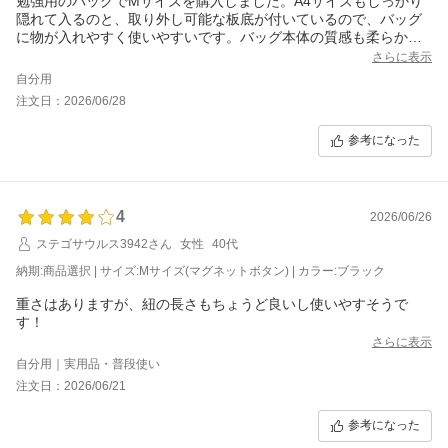
勉強用のバッグでMサイズを購入しました。A4サイズもしっかり
隠れて入るのと、取り外し可能な板底が付いているので、バッグ
に物が入れやすく使いやすいです。バッグ本体の質感も柔らかい
本革もようで、高見えします。インナーバッグのクオリティがも
さらに表示
う少し高いと有難いのですが、とても良い買い物で他のお色やサ
自分用
イズも欲しくなりました
注文日：2026/06/28
参考になった
4
2026/06/26
ステゴサウルス3942さん
女性
40代
納期:商品選択 | サイズ:Mサイズ(マグネットボタン) | カラー:ブラック
重さはありますが、紐の長さもちょうど良いし使いやすそうで
す！
さらに表示
自分用｜実用品・普段使い
注文日：2026/06/21
参考になった