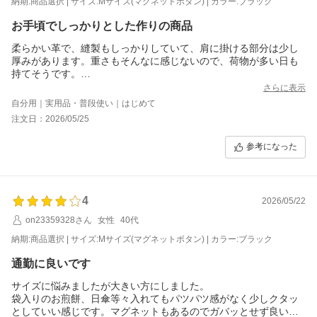
納期:商品選択 | サイズ:Mサイズ(マグネットボタン) | カラー:ブラック
お手頃でしっかりとした作りの商品
柔らかい革で、縫製もしっかりしていて、肩に掛ける部分は少し
厚みがあります。重さもそんなに感じないので、荷物が多い日も
持てそうです。
底板の革は薄め、柔らかめなので、附属のインナーバッグのを使
さらに表示
えばバッグを持った時に底が出るシルエットにはならなさそうで
自分用｜実用品・普段使い｜はじめて
す。
注文日：2026/05/25
お手頃なバッグなどはネットで購入後、開封すると独特の匂いが
して、数日 匂いが消えるまで使えない事がありますが、こちら
参考になった
は全く匂いがないので安心しました。
4
2026/05/22
on23359328さん
女性
40代
納期:商品選択 | サイズ:Mサイズ(マグネットボタン) | カラー:ブラック
通勤に良いです
サイズに悩みましたが大きい方にしました。
袋入りのお煎餅、日傘等々入れてもパツパツ感がなく少しクタッ
としていい感じです。マグネットもあるのでガバッとせず良いで