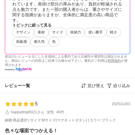
れています。肩掛け部分の厚みがあり、負担が軽減される
点も魅力です。また一部の購入者からは、重さやサイズに
関する指摘がありますが、全体的に満足度の高い商品で
す。
トピックに絞って見る
デザイン
素材
サイズ
収納力
使い勝手
軽さ
高級感
耐久性
色
直近のレビューを元にした生成AIによる要約であり正確性や適切性は保証されませ
ん。商品レビューの内容はご自身でお確かめ下さい。要約のご利用は
利用規約
が適
用されます。
レビュー一覧
並び替え
絞り込み
5
2025/11/03
happydrop8321さん
女性
40代
納期:商品選択 | サイズ:Mサイズ(マグネットボタン) | カラー:ブラック
色々な場面でつかえる！