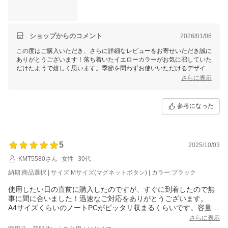
ショップからのコメント
2026/01/06
この度はご購入いただき、さらに詳細なレビューをお寄せいただき誠に
ありがとうございます！落ち着いたイエローカラーがお気に召していた
だけたようで嬉しく思います。季節を問わずお使いいただけるデザイン
とカラーは、多くのお客様に好評をいただいております。
さらに表示
また、中の巾着やポケットの使い勝手の良さもご評価いただけたようで
安心いたしました。Mサイズもご検討いただいているとのことで、ぜひ
参考になった
サイズ感や用途に合わせてお選びいただければと思います。これからも
ご愛用いただけますと幸いです
5
2025/10/03
KMT5580さん
女性
30代
納期:商品選択 | サイズ:Mサイズ(マグネットボタン) | カラー:ブラック
使用したい日の直前に購入したのですが、すぐに到着したので無
事に間に合いました！迅速なご対応をありがとうございます。
A4サイズくらいのノートPCがピッタリ収まるくらいです。容量も
大きいのでたっぷり物が入ります！良い買い物ができました&#12
さらに表示
316;