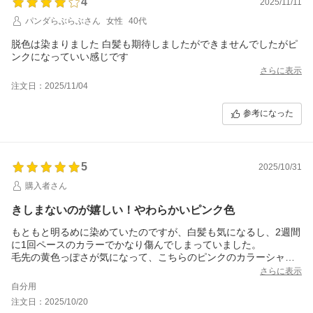
4
2025/11/11
パンダらぶらぶさん
女性
40代
脱色は染まりました 白髪も期待しましたができませんでしたがピ
ンクになっていい感じです
さらに表示
注文日：2025/11/04
参考になった
5
2025/10/31
購入者さん
きしまないのが嬉しい！やわらかいピンク色
もともと明るめに染めていたのですが、白髪も気になるし、2週間
に1回ペースのカラーでかなり傷んでしまっていました。
毛先の黄色っぽさが気になって、こちらのピンクのカラーシャン
プーを試してみることに。
さらに表示
今5回ほど使いましたが、ほんのりピンクが入ってきて、黄ばみも
自分用
落ち着いてきました。きしまないので使いやすく、洗ったあとも
注文日：2025/10/20
髪がなめらかです。買ってよかったです！