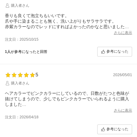
購入者さん
香りも良くて泡立ちもいいです。
爪や手に染まることも無く、洗い上がりもサラサラです。
赤紫カラーなのでレッドにすればよかったのかなと思いましたが
ピンクで大丈夫でした。
さらに表示
注文日：2025/10/15
参考になった
1人
が参考になったと回答
5
2026/05/01
購入者さん
ヘアカラーでピンクカラーにしているので、日数がたつと色味が
抜けてしまうので、少しでもピンクカラーでいられるように購入
しました
もともと髪色もブラウン系なので、はっきりピンクにはなりま
さらに表示
せんが、明る過ぎず暗すぎずいい感じ
注文日：2026/04/18
ちらほら白髪もありますが、３回目ぐらいで白髪も少しピンク色
になってきました
参考になった
シャンプーも甘い香りで洗い上がりもサラサラで気に入ってま