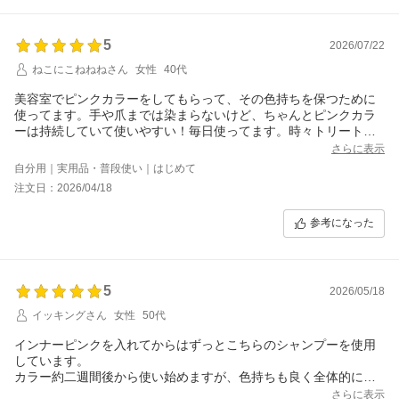
す
5
2026/07/22
ねこにこねねねさん
女性
40代
美容室でピンクカラーをしてもらって、その色持ちを保つために
使ってます。手や爪までは染まらないけど、ちゃんとピンクカラ
ーは持続していて使いやすい！毎日使ってます。時々トリートメ
ントするのを忘れるくらい洗いあがりがトゥルトゥルしてます。
さらに表示
トリートメントなしで乾かすと少しパサパサしますが、市販の普
自分用｜実用品・普段使い｜はじめて
通のトリートメント併用でしっとりします。
注文日：2026/04/18
リピートしたいし、他の色も試してみたいです。
参考になった
5
2026/05/18
イッキングさん
女性
50代
インナーピンクを入れてからはずっとこちらのシャンプーを使用
しています。
カラー約二週間後から使い始めますが、色持ちも良く全体的に明
るくなるのでとても気に入っています。
さらに表示