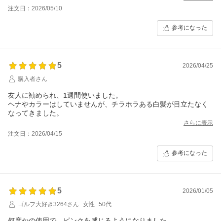
また泡立ちも良く、洗いあがりもさらっとして香りもフルーティ
注文日：2026/05/10
です。
参考になった
5
2026/04/25
購入者さん
友人に勧められ、1週間使いました。
ヘナやカラーはしていませんが、チラホラある白髪が目立たなく
なってきました。
さらに表示
注文日：2026/04/15
参考になった
5
2026/01/05
ゴルフ大好き3264さん
女性
50代
何度かの使用で、ピンクを感じるようになりました。