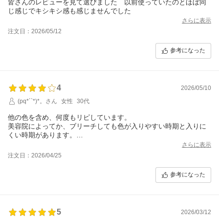
皆さんのレビューを見て選びました 以前使っていたのとほぼ同
じ感じでキシキシ感も感じませんでした
さらに表示
注文日：2026/05/12
参考になった
4
2026/05/10
(pq*´`*)*。さん
女性
30代
他の色を含め、何度もリピしています。
美容院によってか、ブリーチしても色が入りやすい時期と入りに
くい時期があります。
他のメーカーよりは断然、色が入ると思います！
さらに表示
注文日：2026/04/25
参考になった
5
2026/03/12