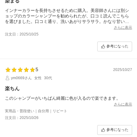
染まる
インナーカラーを長持ちさせるために購入。美容師さんには別シ
ョップのカラーシャンプーを勧められたが、口コミ読んでこちら
を選びました。口コミ通り、洗いあがりサラサラ。かなり甘い香
りだけど、洗い流すと匂いもないのでいいかな。染まるので大満
さらに表示
足です。
注文日：2025/10/25
参考になった
5
2025/10/27
ym0669さん
女性
30代
楽ちん
このシャンプーがいちばん綺麗に色が入るので楽できます。
さらに表示
実用品・普段使い｜自分用｜リピート
注文日：2025/10/26
参考になった