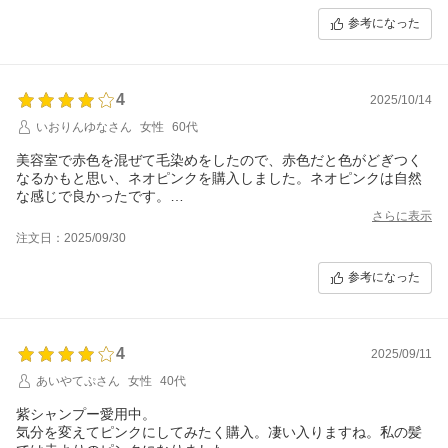
参考になった
4
2025/10/14
いおりんゆなさん
女性
60代
美容室で赤色を混ぜて毛染めをしたので、赤色だと色がどぎつく
なるかもと思い、ネオピンクを購入しました。ネオピンクは自然
な感じで良かったです。
ただ、年齢的に白髪が増えているので、その部分には特に色が入
さらに表示
り易かったです。なので、置く時間は今のところ短時間で試して
注文日：2025/09/30
参考になった
4
2025/09/11
あいやてぷさん
女性
40代
紫シャンプー愛用中。
気分を変えてピンクにしてみたく購入。凄い入りますね。私の髪