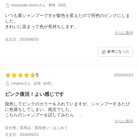
morusuke-monoさん
男性
50代
いつも紫シャンプーですが髪色を変えたので同色のピンクにしま
した。
きれいに染まって色が長持ちします。
さらに表示
注文日：2026/06/30
参考になった
5
2026/06/24
t-mamaさん
女性
60代
ピンク復活！よい感じです
脱色してピンクのカラーを入れていますが、シャンプーするたび
に色落ちしてしまい、残念でした。
こちらのシャンプーを試してみたら、
ほんのりピンクが復活してよい感じです。
さらに表示
期待以上の結果で嬉しいです。
自分用｜実用品・普段使い｜はじめて
香りも良くて気に入りました。
注文日：2026/06/21