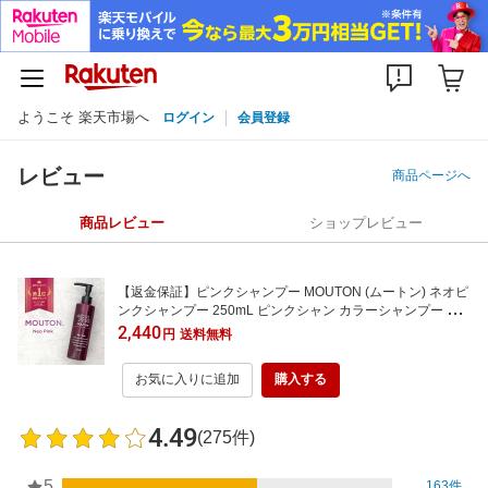
ようこそ 楽天市場へ
ログイン
会員登録
レビュー
商品ページへ
商品レビュー
ショップレビュー
【返金保証】ピンクシャンプー MOUTON (ムートン) ネオピ
ンクシャンプー 250mL ピンクシャン カラーシャンプー ブ
リーチケア ピンク 長持ち
2,440
円
送料無料
お気に入りに追加
購入する
4.49
(275件)
5
163件