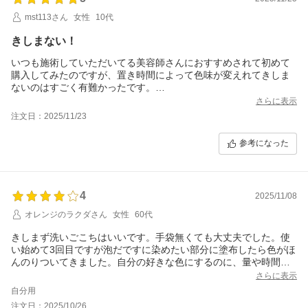
mst113さん
女性
10代
きしまない！
いつも施術していただいてる美容師さんにおすすめされて初めて
購入してみたのですが、置き時間によって色味が変えれてきしま
ないのはすごく有難かったです。
ふわっと甘い香りがするのもお気に入りです
さらに表示
注文日：2025/11/23
参考になった
4
2025/11/08
オレンジのラクダさん
女性
60代
きしまず洗いごこちはいいです。手袋無くても大丈夫でした。使
い始めて3回目ですが泡だですに染めたい部分に塗布したら色がほ
んのりついてきました。自分の好きな色にするのに、量や時間を
色々試したいと思います。
さらに表示
自分用
注文日：2025/10/26