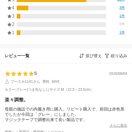
4
3件
3
1件
2
0件
1
1件
レビュー一覧
並び替え
絞り込み
5
2026/08/04
ブースカ1141さん
男性
60代
カラー:グレー(つま先なし) | サイズ:M（22.5～23.5cm）
楽々調整。
母親の施設での内履き用に購入。リピート購入で、前回は赤色系
でしたが今回は「グレー」にしました。
マジックテープで調整出来て良い製品です。
さらに表示
家族へ｜実用品・普段使い｜リピート