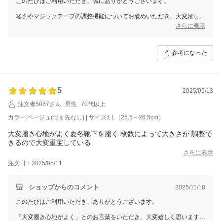
このたびはご利用いただき、誠にありがとうございます。
軽さやマジックテープの調整機能についてお褒めいただき、大変嬉しく
思います。靴のように履ける便利さを実感していただけたこと、私たち
さらに表示
にとっても嬉しいお知らせです。
またのご利用を心よりお待ちしております。
参考になった
5
2025/05/13
注文者5087さん
男性
70代以上
カラー:ベージュ(つま先なし) | サイズ:LL（25.5～26.5cm）
大変履き心地がよく夏冬靴下を履く 枚数によって大きさが 調整で
きるので大変重宝している
さらに表示
注文日：2025/05/11
ショップからのコメント
2025/11/18
このたびはご利用いただき、ありがとうございます。
「大変履き心地がよく」とのお言葉をいただき、大変嬉しく思います。