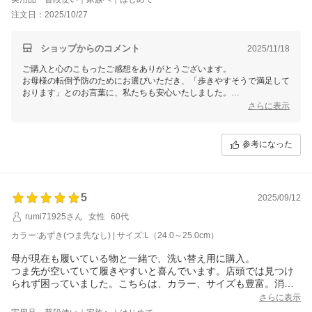
丁寧にご対応していただきありがとうございました。
注文日：2025/10/27
母も歩きやすそうで満足しております。
身長154cm 足:22cm 浮腫がある女性の場合
Lサイズがよろしいかと思いました。
ショップからのコメント
2025/11/18
ご参考までに。
ご購入と心のこもったご感想をありがとうございます。
お母様の転倒予防のためにお選びいただき、「歩きやすそうで満足して
おります」とのお言葉に、私たちも安心いたしました。
さらに表示
また、サイズ交換のご対応についても温かいお言葉をいただき、重ねて
感謝申し上げます。
「身長154cm・足22cm・浮腫ありの方にはLサイズが良さそう」との
参考になった
具体的な情報は、これからご検討される方にとって非常に参考になる貴
重なレビューです。
今後も、ご家族の安心と快適な毎日を支える商品をお届けできるよう努
めてまいります。
5
2025/09/12
rumi71925さん
女性
60代
カラー:あずき(つま先なし) | サイズ:L（24.0～25.0cm）
母が現在も履いている物と一緒で、洗い替え用に購入。
つま先が空いていて履きやすいと喜んでいます。店頭では見つけ
られず困っていました。こちらは、カラー、サイズも豊富。消費
税込みのお値段で良かったです。
さらに表示