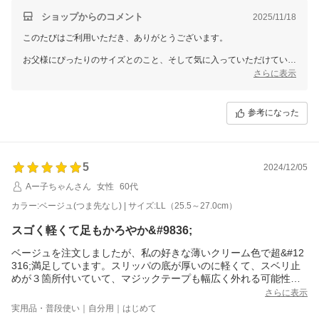
ショップからのコメント
2025/11/18
このたびはご利用いただき、ありがとうございます。
お父様にぴったりのサイズとのこと、そして気に入っていただけている
ようで、私たちもとても嬉しく思います。リハビリ中のサポートに少し
さらに表示
でもお役に立てたのであれば、何よりです。
またのご利用を心よりお待ちしております。
参考になった
5
2024/12/05
Aー子ちゃんさん
女性
60代
カラー:ベージュ(つま先なし) | サイズ:LL（25.5～27.0cm）
スゴく軽くて足もかろやか&#9836;
ベージュを注文しましたが、私の好きな薄いクリーム色で超&#12
316;満足しています。スリッパの底が厚いのに軽くて、スベリ止
めが３箇所付いていて、マジックテープも幅広く外れる可能性が
低いので安心出来ました。入院の為、焦って購入しましたが、早
さらに表示
く荷物がついて
実用品・普段使い｜自分用｜はじめて
助かりました。通販で品物を買うということは配送が早い方が信