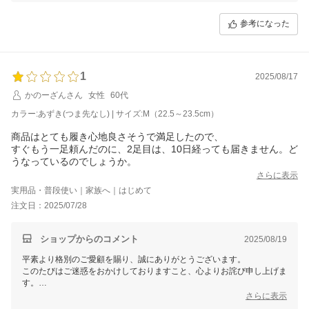
「すべり止め付きで安心」「配送も早く満足」との評価も大変励みにな
ります。
参考になった
また、カラー展開についてのご要望もありがとうございます。今後の商
品企画の参考にさせていただきます。
今後も、使いやすさと安心感を両立した商品をお届けできるよう努めて
まいります。
1
2025/08/17
かのーざんさん
女性
60代
カラー:あずき(つま先なし) | サイズ:M（22.5～23.5cm）
商品はとても履き心地良さそうで満足したので、
すぐもう一足頼んだのに、2足目は、10日経っても届きません。ど
うなっているのでしょうか。
さらに表示
実用品・普段使い｜家族へ｜はじめて
注文日：2025/07/28
ショップからのコメント
2025/08/19
平素より格別のご愛顧を賜り、誠にありがとうございます。
このたびはご迷惑をおかけしておりますこと、心よりお詫び申し上げま
す。
弊社では夏季休業（8月9日～8月17日）をいただいておりましたため、
さらに表示
休業期間中に頂戴いたしましたご注文につきましては、休業明けより順