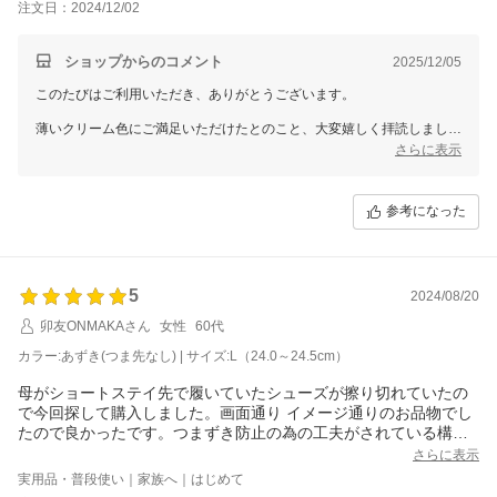
注文日：2024/12/02
用出来ます。
ショップからのコメント
2025/12/05
このたびはご利用いただき、ありがとうございます。
薄いクリーム色にご満足いただけたとのこと、大変嬉しく拝読しまし
た。スリッパの機能性にもご評価いただき、安心してお使いいただける
さらに表示
点が伝わり、私たちも嬉しい限りです。
入院に際してのお急ぎのご注文にお応えできたこと、心より嬉しく思い
参考になった
ます。これからもお客様に信頼していただけるよう、迅速な配送を心が
けてまいります。
またのご利用を心よりお待ちしております。
5
2024/08/20
卯友ONMAKAさん
女性
60代
カラー:あずき(つま先なし) | サイズ:L（24.0～24.5cm）
母がショートステイ先で履いていたシューズが擦り切れていたの
で今回探して購入しました。画面通り イメージ通りのお品物でし
たので良かったです。つまずき防止の為の工夫がされている構造
になっているのが気に入っています
さらに表示
実用品・普段使い｜家族へ｜はじめて