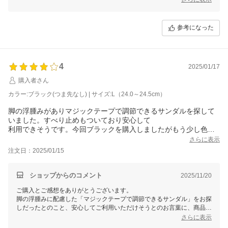
今後ともお客様のご期待に応えられる商品をお届けできるよう努めてま
いります。またのご利用を心よりお待ちしております。
参考になった
4
2025/01/17
購入者さん
カラー:ブラック(つま先なし) | サイズ:L（24.0～24.5cm）
脚の浮腫みがありマジックテープで調節できるサンダルを探して
いました。すべり止めもついており安心して
利用できそうです。今回ブラックを購入しましたがもう少し色展
開があればいいなということでー1☆にしました。配送も早く満足
さらに表示
です。
注文日：2025/01/15
ショップからのコメント
2025/11/20
ご購入とご感想をありがとうございます。
脚の浮腫みに配慮した「マジックテープで調節できるサンダル」をお探
しだったとのこと、安心してご利用いただけそうとのお言葉に、商品が
お役に立てていることが伝わり嬉しく思います。
さらに表示