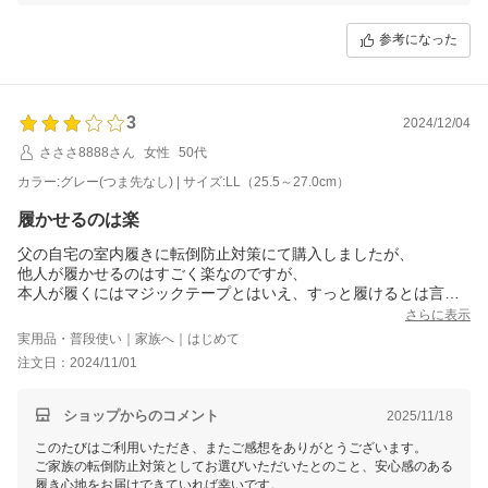
次対応・発送させていただいております。
お客様のご注文商品につきましては、8月18日に出荷させていただきま
参考になった
した。商品到着まで今しばらくお待ちくださいますよう、お願い申し上
げます。
今後とも変わらぬご愛顧のほど、何卒よろしくお願い申し上げます。
3
2024/12/04
楽天市場シューズラボ
さささ8888さん
女性
50代
カラー:グレー(つま先なし) | サイズ:LL（25.5～27.0cm）
履かせるのは楽
父の自宅の室内履きに転倒防止対策にて購入しましたが、
他人が履かせるのはすごく楽なのですが、
本人が履くにはマジックテープとはいえ、すっと履けるとは言い
難く。。。
さらに表示
デイサービス等長時間履く用にしました。
実用品・普段使い｜家族へ｜はじめて
注文日：2024/11/01
ショップからのコメント
2025/11/18
このたびはご利用いただき、またご感想をありがとうございます。
ご家族の転倒防止対策としてお選びいただいたとのこと、安心感のある
履き心地をお届けできていれば幸いです。