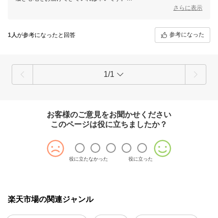
履かせやすさにご評価をいただき嬉しく思います。
さらに表示
一方で、ご本人がご自身で履くにはやや手間を感じられたとのこと、貴
重なご意見として今後の商品設計の参考にさせていただきます。
デイサービスなど長時間のご使用にもお役立ていただけるよう、快適性
参考になった
1人
が参考になったと回答
と使いやすさの両立を目指してまいります。
1/1
お客様のご意見をお聞かせください
このページは役に立ちましたか？
役に立たなかった
役に立った
楽天市場の関連ジャンル