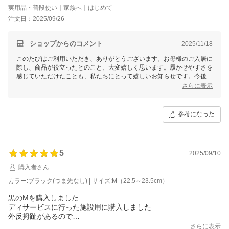
実用品・普段使い｜家族へ｜はじめて
注文日：2025/09/26
ショップからのコメント
2025/11/18
このたびはご利用いただき、ありがとうございます。お母様のご入居に
際し、商品が役立ったとのこと、大変嬉しく思います。履かせやすさを
感じていただけたことも、私たちにとって嬉しいお知らせです。今後と
もお客様のニーズにお応えできる商品を提供できるよう努めてまいりま
さらに表示
す。またのご利用を心よりお待ちしております。
参考になった
5
2025/09/10
購入者さん
カラー:ブラック(つま先なし) | サイズ:M（22.5～23.5cm）
黒のMを購入しました
ディサービスに行った施設用に購入しました
外反拇趾があるので
調整して
さらに表示