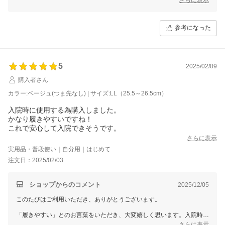
介助のしやすさやご本人の負担軽減につながる設計が、実際のご使用シ
ーンでお役に立てていることを知り、私たちも安心いたしました。
今後も、安心・快適にお使いいただける商品をお届けできるよう努めて
参考になった
まいります。
5
2025/02/09
購入者さん
カラー:ベージュ(つま先なし) | サイズ:LL（25.5～26.5cm）
入院時に使用する為購入しました。
かなり履きやすいですね！
これで安心して入院できそうです。
さらに表示
実用品・普段使い｜自分用｜はじめて
注文日：2025/02/03
ショップからのコメント
2025/12/05
このたびはご利用いただき、ありがとうございます。
「履きやすい」とのお言葉をいただき、大変嬉しく思います。入院時に
安心してご使用いただけるとのこと、私たちにとっても光栄です。
さらに表示