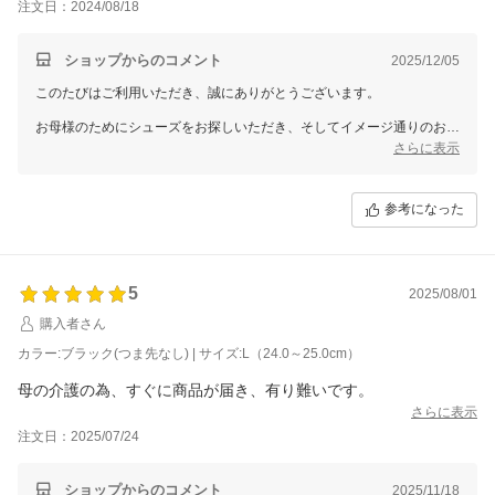
注文日：2024/08/18
ショップからのコメント
2025/12/05
このたびはご利用いただき、誠にありがとうございます。
お母様のためにシューズをお探しいただき、そしてイメージ通りのお品
物であったとのこと、大変嬉しく思います。つまずき防止の工夫が施さ
さらに表示
れている点にご満足いただけたことも、私たちにとって嬉しいお知らせ
です。
参考になった
今後ともお客様に喜んでいただける商品をお届けできるよう努めてまい
ります。またのご利用を心よりお待ちしております。
5
2025/08/01
購入者さん
カラー:ブラック(つま先なし) | サイズ:L（24.0～25.0cm）
母の介護の為、すぐに商品が届き、有り難いです。
さらに表示
注文日：2025/07/24
ショップからのコメント
2025/11/18