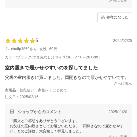
さらに表示
していただけたのは、私たちにとっても励みになります。
今後もお客様にご満足いただける商品をお届けできるよう努めてまいり
参考になった
ますので、引き続きご愛顧いただければ幸いです。
5
2025/02/25
chulip3869さん
女性
60代
カラー:ブラック(つま先なし) | サイズ:3L（27.0～28.0cm）
室内履きで履かせやすいのを探してました
父親の室内履きに買いました。両開きなので履かせやすいです。
さらに表示
実用品・普段使い｜家族へ｜はじめて
注文日：2025/02/16
ショップからのコメント
2025/11/20
ご購入とご感想をありがとうございます。
お父様の室内履きとしてお選びいただき、「両開きなので履かせやす
い」とのご評価、大変嬉しく拝見しました。
さらに表示