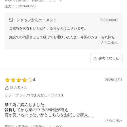
注文日：2026/07/25
ショップからのコメント
2026/08/07
ご感想をお寄せいただき、ありがとうございます。
施設での内履きとして続けてお選びいただき、今回のカラーも気持ちよ
くご使用いただけているとのお声を嬉しく拝見しました。調整のしやす
さらに表示
さについても触れていただき、日々のご利用の中でお役に立てていまし
たら何よりです。
参考になった
4
2025/11/07
購入者さん
カラー:ブラック(つま先なし) | サイズ:L
母の為に購入しました。
骨折してから家の中での転倒が増え、
何か良いものはないかとこちらをお試しで購入。
足が小さいのでMサイズを選択しましたが、
さらに表示
浮腫がひどくLサイズに交換していただきました。
実用品・普段使い｜家族へ｜はじめて