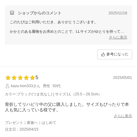
ショップからのコメント
2025/11/18
このたびはご利用いただき、ありがとうございます。
かかとのある履物をお求めとのことで、LLサイズがゆとりを持ってご
使用いただけるとのお言葉、大変嬉しく拝読しました。入院中の快適さ
さらに表示
を考慮された選択ができたこと、安心いたしました。
今後ともお客様にご満足いただける商品をお届けできるよう努めてまい
参考になった
ります。またのご利用を心よりお待ちしております。
5
2025/05/01
kazu-hon333さん
男性
50代
カラー:ブラック(つま先なし) | サイズ:LL（25.5～26.5cm）
骨折してリハビリ中の父に購入しました。サイズもぴったりで本
人も気に入っている様です。
さらに表示
プレゼント｜家族へ｜はじめて
注文日：2025/04/15