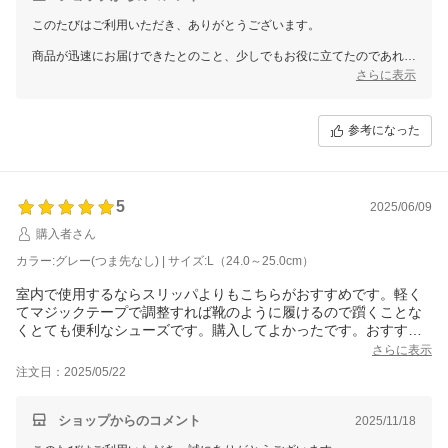
このたびはご利用いただき、ありがとうございます。
商品が迅速にお届けできたとのこと、少しでもお役に立てたのであれば
嬉しく思います。お母様の介護という大変な状況の中で、私たちの商品
さらに表示
が少しでもお力になれれば幸いです。
またのご利用を心よりお待ちしております。
参考になった
5
2025/06/09
購入者さん
カラー:グレー(つま先なし) | サイズ:L（24.0～25.0cm）
室内で使用するならスリッパよりもこちらがおすすめです。軽く
てマジックテープで調整すれば靴のように履けるので躓くことな
くとても便利なシューズです。購入してよかったです。おすすめ
品ですよ。
さらに表示
注文日：2025/05/22
ショップからのコメント
2025/11/18