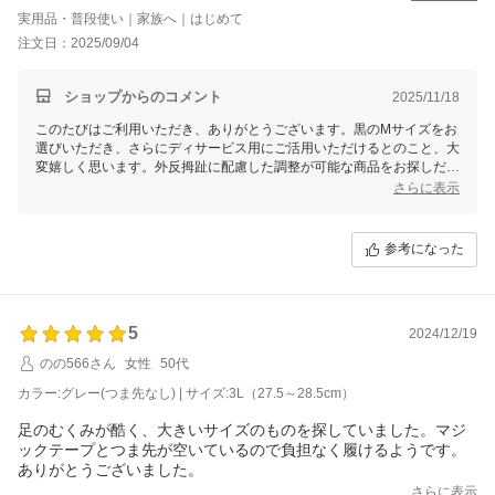
楽に履けるものを探してました
実用品・普段使い｜家族へ｜はじめて
軽いし、安全に使用できそうです
注文日：2025/09/04
ショップからのコメント
2025/11/18
このたびはご利用いただき、ありがとうございます。黒のMサイズをお
選びいただき、さらにディサービス用にご活用いただけるとのこと、大
変嬉しく思います。外反拇趾に配慮した調整が可能な商品をお探しだっ
たとのことで、軽さや安全性を感じていただけたこと、私たちにとって
さらに表示
も嬉しいお知らせです。引き続き、お客様にご満足いただける商品をお
届けできるよう努めてまいります。またのご利用を心よりお待ちしてお
ります。
参考になった
5
2024/12/19
のの566さん
女性
50代
カラー:グレー(つま先なし) | サイズ:3L（27.5～28.5cm）
足のむくみが酷く、大きいサイズのものを探していました。マジ
ックテープとつま先が空いているので負担なく履けるようです。
ありがとうございました。
さらに表示