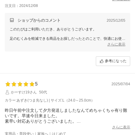
注文日：2024/12/08
ショップからのコメント
2025/12/05
このたびはご利用いただき、ありがとうございます。
足のむくみを軽減できる商品をお探しだったとのことで、快適にお使い
いただけているようで大変嬉しく思います。マジックテープやつま先が
さらに表示
空いているデザインが、負担を軽減するお手伝いができたことに感謝い
たします。
参考になった
またのご利用を心よりお待ちしております。
5
2025/07/04
かーすけ19さん
50代
カラー:あずき(つま先なし) | サイズ:L（24.0～25.0cm）
昨日午前中注文して夕方発送しましたなんてめちゃくちゃ有り難
いです。早速今日来ました。
素早い対応ありがとうございました。
母の施設で履くのにつま先が、無いなんて凄く有り難いです。１
さらに表示
日履いてると蒸れるしつま先が無ければ蒸れないし凄くいいの見
実用品・普段使い｜家族へ｜はじめて