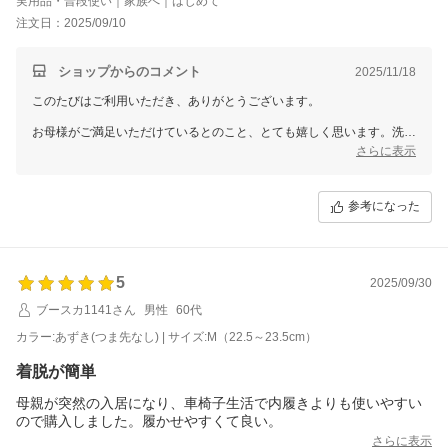
実用品・普段使い｜家族へ｜はじめて
注文日：2025/09/10
ショップからのコメント
2025/11/18
このたびはご利用いただき、ありがとうございます。
お母様がご満足いただけているとのこと、とても嬉しく思います。洗い
替え用にお選びいただき、また履きやすさを喜んでいただけたことに心
さらに表示
より感謝申し上げます。
カラーやサイズが豊富である点もご評価いただき、私たちも励みになり
参考になった
ます。今後ともお客様にご満足いただける商品をお届けできるよう努め
てまいりますので、ぜひまたのご利用をお待ちしております。
5
2025/09/30
ブースカ1141さん
男性
60代
カラー:あずき(つま先なし) | サイズ:M（22.5～23.5cm）
着脱が簡単
母親が突然の入居になり、車椅子生活で内履きよりも使いやすい
ので購入しました。履かせやすくて良い。
さらに表示