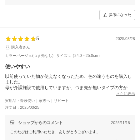
と、安心してご利用いただけているようで何よりです。
今後ともお客様とお母様にとって、より良い商品をお届けできるよう努
参考になった
めてまいります。またのご利用を心よりお待ちしております。
5
2025/03/28
購入者さん
カラー:ベージュ(つま先なし) | サイズ:L（24.0～25.0cm）
使いやすい
以前使っていた物が使えなくなったため、色の違うものを購入し
ました。
母が介護施設で使用していますが、つま先が無いタイプの方が履
きやすいようです。
さらに表示
実用品・普段使い｜家族へ｜リピート
注文日：2025/03/25
ショップからのコメント
2025/11/18
このたびはご利用いただき、ありがとうございます。