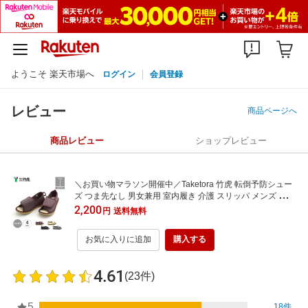
ようこそ 楽天市場へ
ログイン
会員登録
レビュー
商品ページへ
商品レビュー
ショップレビュー
＼お買い物マラソン開催中／Taketora 竹虎 転倒予防シュー
ズ つま先なし 男女兼用 室内履き 介護 スリッパ メンズ レデ
ィース 転倒予防 転倒防止 つまづき防止 室内専用 リハビリ
2,200
円
送料無料
病院 入院 施設 hgc
お気に入りに追加
購入する
4.61
(23件)
5
18件