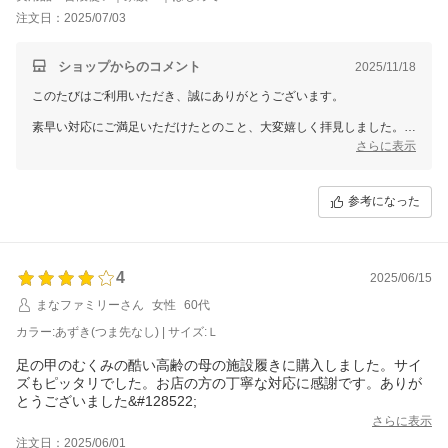
つけられて大変満足です。
注文日：2025/07/03
明日施設に持って行けるので良かったです。
母が気に入ると思います。色もちょうどいい感じで。
ショップからのコメント
2025/11/18
このたびはご利用いただき、誠にありがとうございます。
素早い対応にご満足いただけたとのこと、大変嬉しく拝見しました。ま
た、つま先がないデザインが蒸れにくく、快適にお使いいただける点に
さらに表示
ご評価いただけたこと、心より感謝申し上げます。
お母様が気に入ってくださることを願っております。これからもお客様
参考になった
に喜んでいただける商品をお届けできるよう、努力を続けてまいりま
す。
またのご利用を心よりお待ちしております。
4
2025/06/15
まなファミリーさん
女性
60代
カラー:あずき(つま先なし) | サイズ:Ｌ
足の甲のむくみの酷い高齢の母の施設履きに購入しました。サイ
ズもピッタリでした。お店の方の丁寧な対応に感謝です。ありが
とうございました&#128522;
さらに表示
注文日：2025/06/01