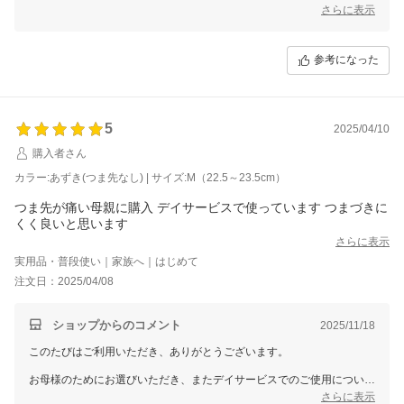
靴下の枚数によってサイズ調整ができる点が重宝されているとのこと、
さらに表示
私たちもそのお声を聞けてとても嬉しいです。
今後ともお客様にご満足いただける商品をお届けできるよう努めてまい
参考になった
ります。またのご利用を心よりお待ちしております。
5
2025/04/10
購入者さん
カラー:あずき(つま先なし) | サイズ:M（22.5～23.5cm）
つま先が痛い母親に購入 デイサービスで使っています つまづきに
くく良いと思います
さらに表示
実用品・普段使い｜家族へ｜はじめて
注文日：2025/04/08
ショップからのコメント
2025/11/18
このたびはご利用いただき、ありがとうございます。
お母様のためにお選びいただき、またデイサービスでのご使用について
のご感想をいただけて、大変嬉しく思います。つまづきにくいとのこ
さらに表示