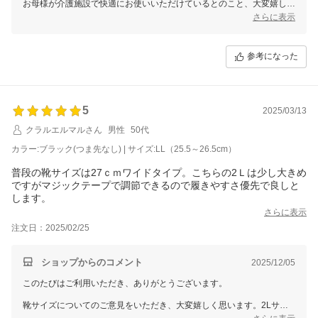
お母様が介護施設で快適にお使いいただけているとのこと、大変嬉しく
思います。つま先が無いタイプが履きやすいとのご意見も、今後の参考
さらに表示
にさせていただきます。
引き続き、より良い商品をお届けできるよう努めてまいりますので、ま
参考になった
たのご利用を心よりお待ちしております。
5
2025/03/13
クラルエルマルさん
男性
50代
カラー:ブラック(つま先なし) | サイズ:LL（25.5～26.5cm）
普段の靴サイズは27ｃｍワイドタイプ。こちらの2Ｌは少し大きめ
ですがマジックテープで調節できるので履きやすさ優先で良しと
します。
さらに表示
注文日：2025/02/25
ショップからのコメント
2025/12/05
このたびはご利用いただき、ありがとうございます。
靴サイズについてのご意見をいただき、大変嬉しく思います。2Lサイ
ズが少し大きめとのことですが、マジックテープで調整できる点を評価