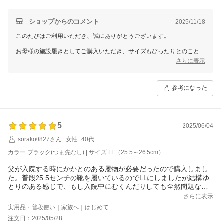
ショップからのコメント
2025/11/18
このたびはご利用いただき、誠にありがとうございます。
お母様の施設履きとしてご購入いただき、サイズもぴったりとのこと、
大変嬉しく思います。お店の対応についても温かいお言葉をいただき、
さらに表示
感謝の気持ちでいっぱいです。
今後ともお客様にご満足いただける商品とサービスを提供できるよう、
参考になった
努めてまいります。またのご利用を心よりお待ちしております。
5
2025/06/04
sorako0827さん
女性
40代
カラー:ブラック(つま先なし) | サイズ:LL（25.5～26.5cm）
父が入院する時にかかとのある履物が必要だったので購入しまし
た。普段25.5センチの靴を履いているのでLLにしましたが結構ゆ
とりのある感じで、もし入院中にむくんだりしても全然問題なく
使えそうな感じでした。履いた感じも柔らかくて良かったです。
さらに表示
実用品・普段使い｜家族へ｜はじめて
注文日：2025/05/28