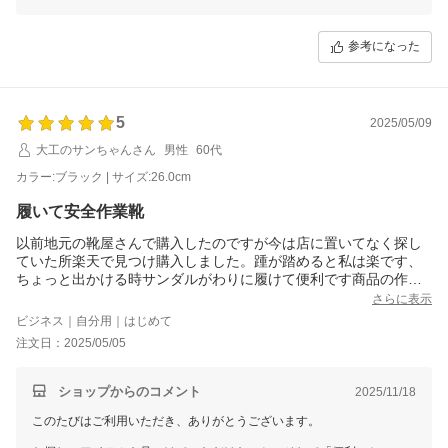
作業中のちょっとした移動でもサッと履ける点を気に入っていただけた
ようで安心いたしました。
参考になった
5
2025/05/09
大工のサンちゃんさん
男性
60代
カラー:ブラック | サイズ:26.0cm
履いて安全作業靴
以前地元の靴屋さんで購入したのですが今は店に置いてなく探し
ていた所楽天で見つけ購入しました。踵が踏めると私は楽です、
ちょっと出かける時サンダルがわりに履けて便利です商品の作り
も良いし爪先に芯が入っているので作業中も安心です。
さらに表示
ビジネス｜自分用｜はじめて
注文日：2025/05/05
ショップからのコメント
2025/11/18
このたびはご利用いただき、ありがとうございます。