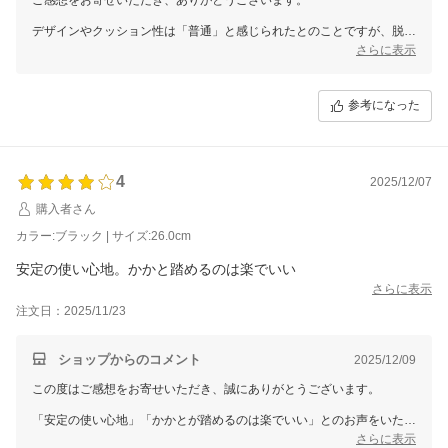
デザインやクッション性は「普通」と感じられたとのことですが、脱ぎ
履きのしやすさや靴底の丈夫さ、そしてフルタイム勤務での脚の負担軽
さらに表示
減に役立っているというお声は、とても参考になります。
毎日長時間お仕事で使われる方にとって、こうした実用面での快適さは
本当に大切ですよね。
参考になった
実際の使用感を丁寧にお知らせいただき、ありがとうございました。
これからも快適にお使いいただけることを願っております。
4
2025/12/07
購入者さん
カラー:ブラック | サイズ:26.0cm
安定の使い心地。かかと踏めるのは楽でいい
さらに表示
注文日：2025/11/23
ショップからのコメント
2025/12/09
この度はご感想をお寄せいただき、誠にありがとうございます。
「安定の使い心地」「かかとが踏めるのは楽でいい」とのお声をいただ
き、快適にご使用いただけている様子が伝わり嬉しく思います。
さらに表示