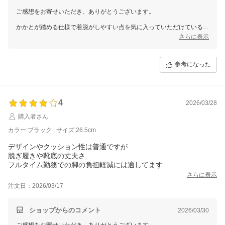
ご感想をお寄せいただき、ありがとうございます。
かかとが踏める仕様で着脱がしやすい点を気に入っていただけていると
のこと、とても嬉しく拝見しました。
さらに表示
これからも快適にお使いいただけましたら幸いです。
またのご来店を心よりお待ちしております。
参考になった
4
2026/03/28
購入者さん
カラー:ブラック | サイズ:26.5cm
デザインやクッション性は普通ですが
脱ぎ履きや靴底の丈夫さ
フルタイム勤務での脚の負担軽減には適してます
さらに表示
注文日：2026/03/17
ショップからのコメント
2026/03/30
ご感想をお寄せいただき、ありがとうございます。