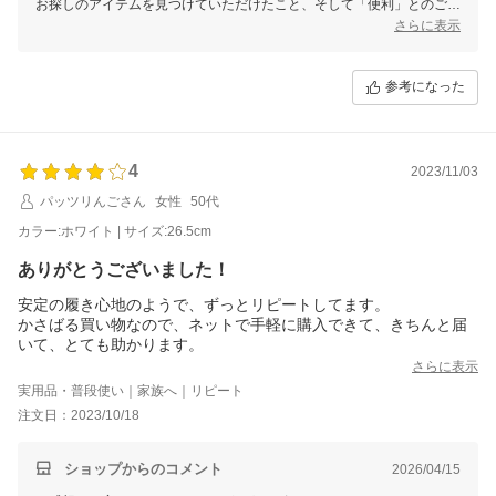
お探しのアイテムを見つけていただけたこと、そして「便利」とのご感
想をいただけたこと、とても嬉しく思います。踵が踏めるデザインや作
さらに表示
りの良さについてもお褒めいただき、心より感謝申し上げます。
今後ともお客様に喜んでいただける商品をお届けできるよう、努めてま
参考になった
いります。またのご利用をお待ちしております。
4
2023/11/03
パッツリんごさん
女性
50代
カラー:ホワイト | サイズ:26.5cm
ありがとうございました！
安定の履き心地のようで、ずっとリピートしてます。
かさばる買い物なので、ネットで手軽に購入できて、きちんと届
いて、とても助かります。
さらに表示
実用品・普段使い｜家族へ｜リピート
注文日：2023/10/18
ショップからのコメント
2026/04/15