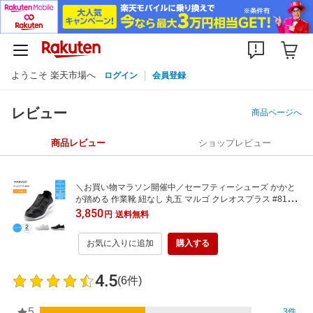
ようこそ 楽天市場へ
ログイン
会員登録
レビュー
商品ページへ
商品レビュー
ショップレビュー
＼お買い物マラソン開催中／セーフティーシューズ かかと
が踏める 作業靴 紐なし 丸五 マルゴ クレオスプラス #810
先芯入り 樹脂製 先芯 メンズ 軽量 作業用スニーカー 安全ス
3,850
円
送料無料
ニーカー あんぜん靴 3E 樹脂先芯 反射素材 元祖 踏めるくん
先芯 軽い かかと 踏める 2way 靴底
お気に入りに追加
購入する
4.5
(6件)
5
3件