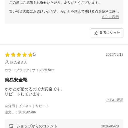
この度はご感想をお寄せいただき、ありがとうございます。
買い替えの際にお選びいただき、かかとを踏んで履ける点を便利に感じ
ていただけたとのこと、安心いたしました。
さらに表示
日々の作業の中でも快適にお使いいただければ幸いです。
参考になった
5
2026/05/18
購入者さん
カラー:ブラック | サイズ:25.5cm
簡易安全靴
かかとが踏めるので大変楽です。
リピートしています。
さらに表示
自分用｜ビジネス｜リピート
注文日：2026/05/06
ショップからのコメント
2026/05/20