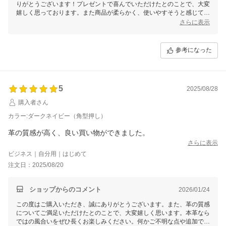
りがとうございます！プレゼントで喜んでいただけたとのことで、大変
嬉しく思っております。また商品が柔らかく、使いやすそうと感じてい
ただけたこと、何よりご自身でも欲しくなると思っていただけることが
さらに表示
とても励みになります。今後も魅力ある商品をお届けできるよう努めて
まいりますので、ぜひまたの機会にご利用ください！
参考になった
5
2025/08/28
購入者さん
カラー:ダークネイビー（角型押し）
革の質感が高く、良い買い物ができました。
さらに表示
ビジネス｜自分用｜はじめて
注文日：2025/08/20
ショップからのコメント
2026/01/24
この度はご購入いただき、誠にありがとうございます。また、革の質感
についてご満足いただけたとのことで、大変嬉しく思います。本革なら
ではの風合いをぜひ長くお楽しみください。何かご不明な点や追加でご