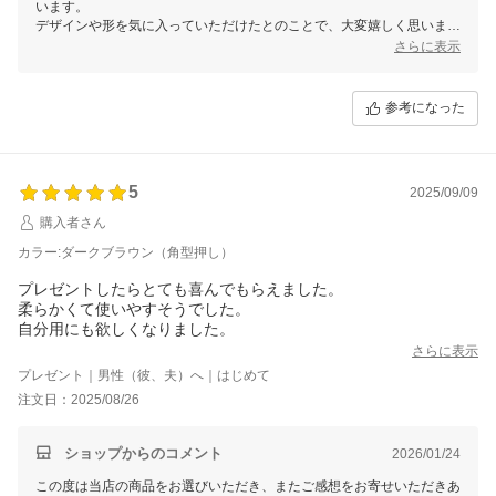
います。
デザインや形を気に入っていただけたとのことで、大変嬉しく思いま
す。
さらに表示
貴重なご意見をありがとうございます。
いただいたご指摘を真摯に受け止め、今後の商品改善に努めてまいりま
す。
参考になった
これからも末長くお使いいただけましたら幸いです。
また何かお気づきの点がございましたらお気軽にお知らせくださいま
せ。
5
2025/09/09
購入者さん
カラー:ダークブラウン（角型押し）
プレゼントしたらとても喜んでもらえました。
柔らかくて使いやすそうでした。
自分用にも欲しくなりました。
さらに表示
プレゼント｜男性（彼、夫）へ｜はじめて
注文日：2025/08/26
ショップからのコメント
2026/01/24
この度は当店の商品をお選びいただき、またご感想をお寄せいただきあ