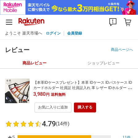
ようこそ 楽天市場へ
ログイン
会員登録
レビュー
商品ページへ
商品レビュー
ショップレビュー
【本革IDケースプレゼント】本革 IDケース IDパスケース ID
カードホルダー 社員証 社員証入れ 革 レザー IDホルダー 社
員証ケース 社員証ホルダー 縦型 ネックストラップ おしゃれ
3,980
円
送料無料
カードホルダー ネームホルダー ネーム入れ リール リール付
き メンズ レディース 社会人
お気に入りに追加
購入する
4.79
(14件)
5
11件