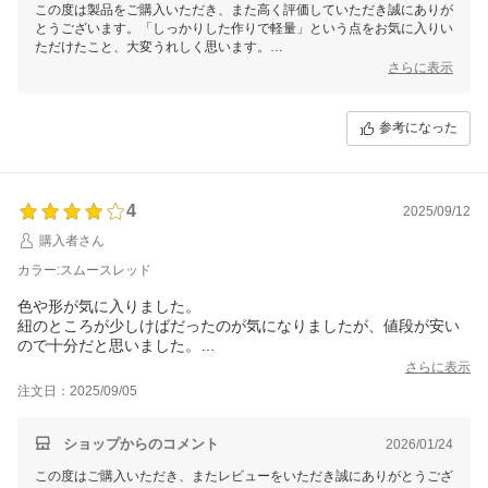
この度は製品をご購入いただき、また高く評価していただき誠にありが
とうございます。「しっかりした作りで軽量」という点をお気に入りい
ただけたこと、大変うれしく思います。
さらに表示
一方で、本革の質感についてのご意見を頂戴し、感謝いたします。毎日
使っても形・印象・清潔感を保てる革、雨・汗・摩擦に強い、スーツや
ジャケットと調和する
参考になった
ことを最優先に設計された革です。お客様の貴重なご意見は、今後の商
品開発や改善にしっかり反映させていただきたいと考えております。こ
の製品を長くご愛用いただけることを心より願っております。また何か
お気づきの点がございましたら、ぜひお気軽にお知らせください。あり
4
がとうございます！
2025/09/12
購入者さん
カラー:スムースレッド
色や形が気に入りました。
紐のところが少しけばだったのが気になりましたが、値段が安い
ので十分だと思いました。
上品で気に入っています。
さらに表示
注文日：2025/09/05
ショップからのコメント
2026/01/24
この度はご購入いただき、またレビューをいただき誠にありがとうござ