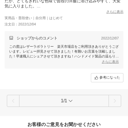
たが、とてもきれいな色味で普段の洋服に溶け込みやすく、大変
気に入りました。
長さもちょうど良く、とにかく軽い！！丁寧な作りで、友達にも
さらに表示
ぜひ薦めたいです！
実用品・普段使い｜自分用｜はじめて
大事に毎日使わせて頂きます。ありがとうございました！
注文日：2022/12/04
ショップからのコメント
2022/12/07
この度はレザーラボラトリー 楽天市場店をご利用頂きありがとうござ
います。レビュー拝見させて頂きました！有難いお言葉を頂戴しまし
た！早速職人にシェアさせて頂きますね！ハンドメイド製品の温もりを
感じて頂けますと嬉しいです！これからもより良い製品作りをしていき
さらに表示
ますので、お時間あるときにぜひレザーラボラトリー楽天市場店をのぞ
いて頂けば幸いです。
参考になった
1/1
お客様のご意見をお聞かせください