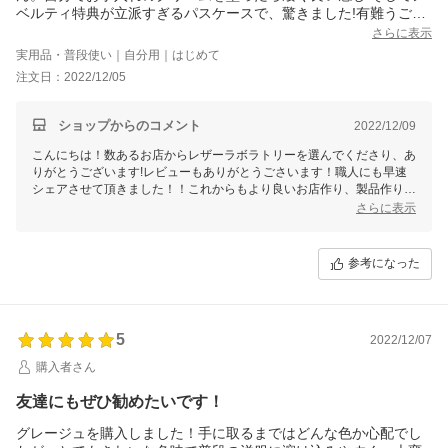
ベルティ特典が立派すぎるパスケースで、驚きました!有難うござ
います
さらに表示
実用品・普段使い｜自分用｜はじめて
注文日：2022/12/05
ショップからのコメント
2022/12/09
こんにちは！数あるお店からレザーラボラトリーを選んでくださり、あ
りがとうございます!レビューもありがとうごさいます！職人にも早速
シェアさせて頂きました！！これからもより良いお店作り、製品作りに
努めてまいりますのでどうぞ宜しくお願いいたします！
さらに表示
参考になった
5
2022/12/07
購入者さん
友達にもぜひ勧めたいです！
グレージュを購入しました！手に取るまではどんな色か心配でし