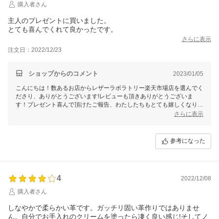
購入者さん
主人のプレゼントに買いました。
とても喜んでくれて良かったです。
さらに表示
注文日：2022/12/23
ショップからのコメント
2023/01/05
こんにちは！数あるお店からレザーラボラトリー楽天市場店を選んでく
ださり、ありがとうございます!レビューも頂きありがとうございま
す！プレゼント喜んで頂けたご報告、わたしたちもとても嬉しくなりま
した！これからもより良い製品作り、お店作りに努めてまいりますの
さらに表示
で、どうぞ宜しくおねがいいたします！
参考になった
4
2022/12/08
購入者さん
しなやかで柔らかい革です。ガッチリ固い革作りではありませ
ん。自分でお手入れのクリームを塗ったら凄く良い感じ!そしてノ