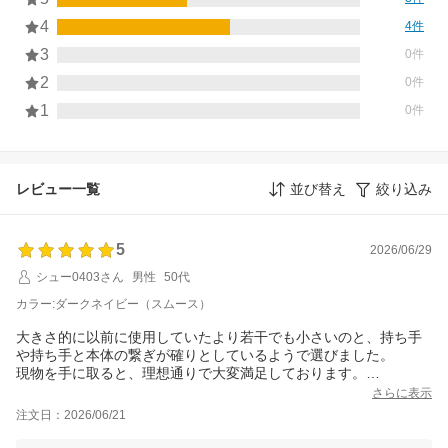
4
4件
3
0件
2
0件
1
0件
レビュー一覧
並び替え
絞り込み
5
2026/06/29
シュー0403さん
男性
50代
カラー:ダークネイビー（スムース）
大きさ的に以前に使用していたより若干でも小さいのと、持ち手
や持ち手と本体の繋ぎが確りとしているようで選びました。
現物を手に取ると、理想通りで大変満足しております。
シックリする感触もいいし。
さらに表示
ビックリしたのが、あまりにも大きな箱で届いたので、そこまで
注文日：2026/06/21
デカく無くても(笑)でした。
あと、送付先を間違えて実家にしていたのを、急いで連絡したら