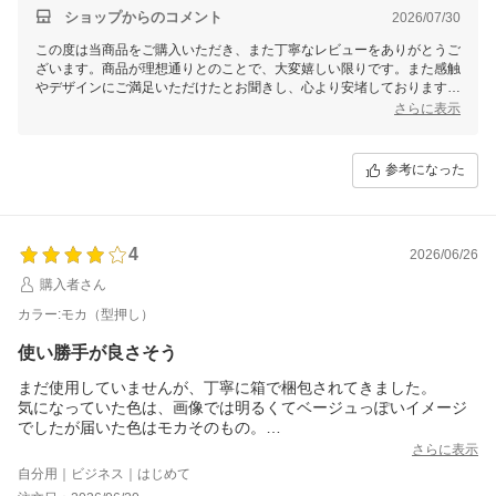
即対応をして頂き、本当にありがとうございました。
ショップからのコメント
2026/07/30
良い買い物でした。ありがとうございます。
この度は当商品をご購入いただき、また丁寧なレビューをありがとうご
ざいます。商品が理想通りとのことで、大変嬉しい限りです。また感触
やデザインにご満足いただけたとお聞きし、心より安堵しております。
さらに表示
お届け時の梱包について、ご意見いただきありがとうございます。大切
な商品を安全にお届けするための配慮でしたが、貴重なご指摘として今
後の参考にさせていただきます。
参考になった
送付先変更の件もスムーズに対応でき、お役に立てたことを嬉しく思い
ます。引き続きご愛用いただければ幸いです。また何かご不明点やお気
づきの点がございましたら、ぜひお気軽にご連絡ください。ありがとう
ございました！
4
2026/06/26
購入者さん
カラー:モカ（型押し）
使い勝手が良さそう
まだ使用していませんが、丁寧に箱で梱包されてきました。
気になっていた色は、画像では明るくてベージュっぽいイメージ
でしたが届いた色はモカそのもの。
カラーバリエーションの所の画像が近いかと。
さらに表示
デザインも大きさも良いのに、暗い色ばかりで選びがいがないか
自分用｜ビジネス｜はじめて
なぁ。