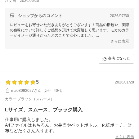
注文日：2026/06/20
ビジネスバッグとはいえ明るい色が欲しいところ。
ショップからのコメント
2026/07/30
レビューをお寄せいただきありがとうございます！商品の梱包や、実際
の色味について詳しくご感想を頂けて大変嬉しく思います。モカのカラ
ーがイメージ通りだったとのことで安心しました。
さらに表示
デザインや大きさを気に入っていただけたようで何よりです。ただし、
お客様のご意見にあるように、カラー展開がもう少し明るい色もあれば
選びやすいという点について貴重なご指摘をありがとうございます。今
参考になった
後の商品改善やラインナップの参考にさせていただきます。
今後ともお客様のご期待に沿えるよう、より良い商品をご提供できるよ
う努めてまいります。また使用後のご感想などもぜひお聞かせくださ
い。ありがとうございました！
5
2026/01/28
ma08092027さん
女性
40代
カラー:ブラック（スムース）
Lサイズ、スムース、ブラック購入
仕事用に購入しました。
A4ファイルはもちろん、お弁当やペットボトル、化粧ポーチ、財
布などたくさん入ります。
買って良かったです。ちょっとした上着やブランケットなども入
さらに表示