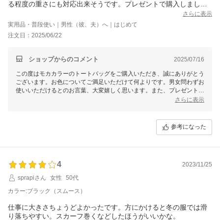
る程度の重さにも対応出来そうです。プレゼントで購入しまし
た。手持ちの靴のと同じ色でとても喜んでもらえました。
さらに表示
実用品・普段使い｜男性（彼、夫）へ｜はじめて
注文日：2025/06/22
ショップからのコメント
2025/07/16
この度はモカカラーのトートバッグをご購入いただき、誠にありがとう
ございます。お色についてご満足いただけて何よりです。男女問わずお
使いいただけるとのお言葉、大変嬉しく思います。また、プレゼントと
しても喜んでいただけたとのことで、贈り物として選んでいただけたこ
さらに表示
とを光栄に存じます。底板付きで耐久性もございますので、安心して長
くご愛用いただければ幸いです。今後ともどうぞよろしくお願いいたし
ます。
参考になった
4
2023/11/25
sprapiさん
女性
50代
カラー:ブラック（スムース）
仕事に大きさちょうどよかったです。方にかけると冬の服では滑
り落ちやすい。スカーフ巻くなどしたほうがいいかな。