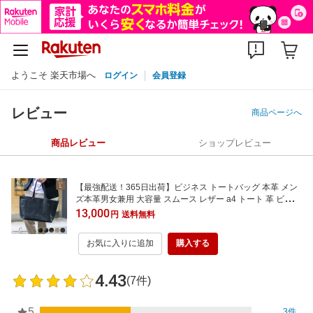
ようこそ 楽天市場へ
ログイン
会員登録
レビュー
商品ページへ
商品レビュー
ショップレビュー
【最強配送！365日出荷】ビジネス トートバッグ 本革 メン
ズ本革男女兼用 大容量 スムース レザー a4 トート 革 ビジネ
ス トートバック 通勤 おしゃれ 軽い 黒 ブラック 通学 ビジネ
13,000
円
送料無料
スバッグ 肩掛け 本革 トートバッグ ファスナー付き 大容量
トートバッグ 大きめ L CRM04
お気に入りに追加
購入する
4.43
(7件)
5
3件