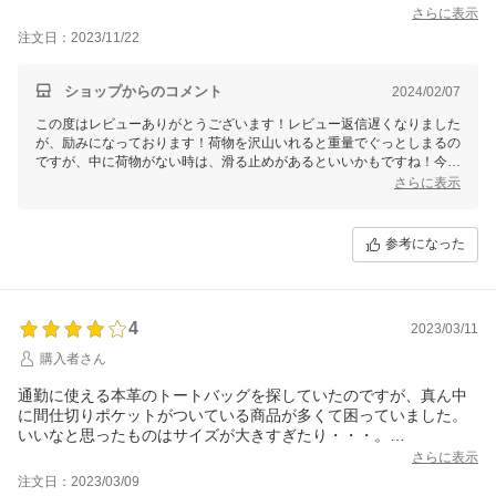
さらに表示
注文日：2023/11/22
ショップからのコメント
2024/02/07
この度はレビューありがとうございます！レビュー返信遅くなりました
が、励みになっております！荷物を沢山いれると重量でぐっとしまるの
ですが、中に荷物がない時は、滑る止めがあるといいかもですね！今後
さらに表示
参考になった
4
2023/03/11
購入者さん
通勤に使える本革のトートバッグを探していたのですが、真ん中
に間仕切りポケットがついている商品が多くて困っていました。
いいなと思ったものはサイズが大きすぎたり・・・。
この商品は間仕切りポケットがなくて、サイズもちょうどよかっ
さらに表示
たです。
注文日：2023/03/09
私はダークネイビーにしました。