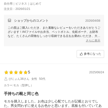
れるならＸＬサイズでも良かったかなと思いました。革の質も良
自分用｜ビジネス｜はじめて
いです。
注文日：2026/01/21
ショップからのコメント
2026/04/08
この度はご購入いただき、また素敵なレビューをいただきありがとうご
ざいます！A4ファイルやお弁当、ペットボトル、化粧ポーチ、お財布
など、たくさんの荷物をしっかり収納できる点をお褒めいただき、大変
うれしく思います。さらに、革の質感についてもご満足いただけたとの
さらに表示
ことで安心いたしました。
XLサイズをお選びいただければ、より大容量でさらに便利にお使いい
参考になった
ただけるかと思います。お客様のニーズに合ったサイズを次回お試しい
ただければ幸いです。今後ともどうぞよろしくお願いいたします！
5
2025/06/24
ぴにょん38さん
女性
50代
カラー:モカ（型押し）
手持ちの靴と同じ色
モカを購入しました。お色は少し心配でしたが記載とおりでし
た。男女問わずに使えるお色かと思います。底板も付いていてあ