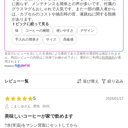
に困らず、メンテナンスも簡単との声が多いです。付属の
グラスマグもおしゃれで人気です。また一部の購入者から
は、カプセルのコストや抽出時の音、液跳ねに関する指摘
があります。
トピックに絞って見る
味
コーヒーの種類
使いやすさ
デザイン
手入れの簡単さ
サイズ
高級感
直近のレビューを元にした生成AIによる要約であり正確性や適切性は保証されませ
ん。商品レビューの内容はご自身でお確かめ下さい。要約のご利用は
利用規約
が適
用されます。
レビュー一覧
並び替え
絞り込み
5
2026/01/17
こましゆさん
男性
30代
美味しいコーヒーが家で飲めます
?水(常温)をマシン背面にセットしてから