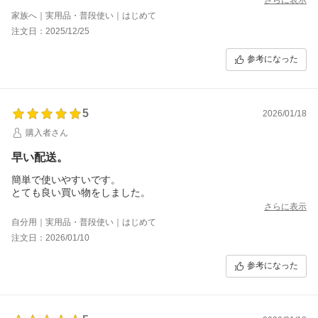
す。また，コーヒーの種類もたくさんあり，しかもスターバック
家族へ｜実用品・普段使い｜はじめて
スのコーヒーも飲めるので嬉しい限りです。さらに，スマホにア
注文日：2025/12/25
プリをインストールしブルートゥースでペアリングして，スマホ
からコーヒーを淹れるとポイントが貯まる仕組みがあり至れり尽
参考になった
くせりです。
5
2026/01/18
購入者さん
早い配送。
簡単で使いやすいです。
とても良い買い物をしました。
さらに表示
自分用｜実用品・普段使い｜はじめて
注文日：2026/01/10
参考になった