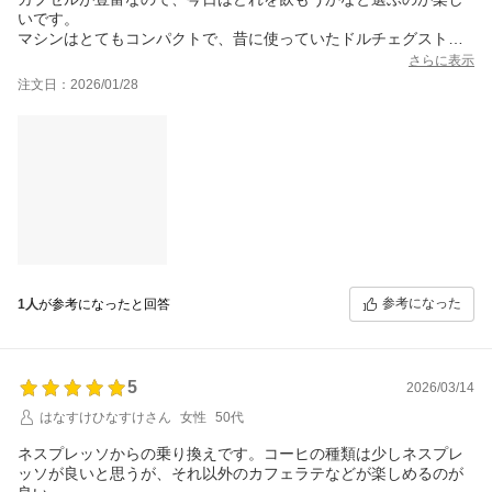
いです。
マシンはとてもコンパクトで、昔に使っていたドルチェグストに
比べるとおしゃれに変化していて驚きました。
さらに表示
アプリについては、マシンと連携して使ってみましたがいまいち
注文日：2026/01/28
便利さは感じません…笑
買って良かったです！
参考になった
1人
が参考になったと回答
5
2026/03/14
はなすけひなすけさん
女性
50代
ネスプレッソからの乗り換えです。コーヒの種類は少しネスプレ
ッソが良いと思うが、それ以外のカフェラテなどが楽しめるのが