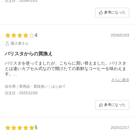
注文日：2026/01/01
ヒーを淹れることができました！
気になる点は、カプセルを入れるときにタッチパネルに指が干渉
参考になった
してしまうところです。
4
2026/01/03
購入者さん
バリスタからの買換え
バリスタを使ってましたが、こちらに買い替えました。バリスタ
とは違いカプセル式なので開けたての新鮮なコーヒーを味わえま
す。
色んなコーヒーフレーバーを試して自分のお気に入りを見つけた
さらに表示
いとおもいます！
自分用｜実用品・普段使い｜はじめて
注文日：2025/12/26
参考になった
5
2025/12/17