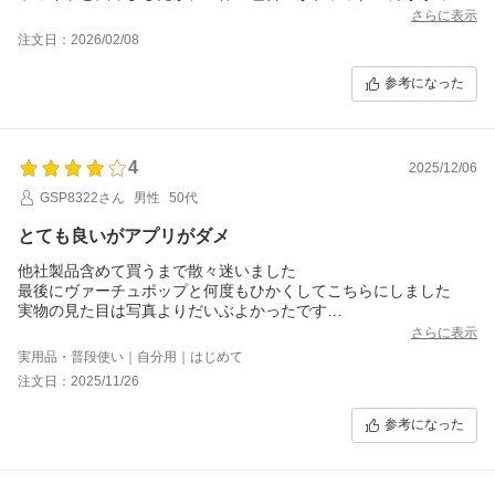
いいのでブラックに。
さらに表示
他の方のコメントでもありましたが、確かにカバーを開けようと
注文日：2026/02/08
するとタッチパネルに当たるのが少し使い辛いかも。お手入れは
しやすいので、そこだけ気をつければ良い商品だと思います。横
参考になった
のデザインがさりげなくて可愛いです。
セットに入っていたホワイトモカがめちゃくちゃ美味しい！
ブラックコーヒーは結構苦味が強くて、これはこれで美味しいで
4
2025/12/06
す。
他の味も試してみたいです。
GSP8322さん
男性
50代
とても良いがアプリがダメ
他社製品含めて買うまで散々迷いました
最後にヴァーチュポップと何度もひかくしてこちらにしました
実物の見た目は写真よりだいぶよかったです
コーヒーも美味しくメンテも簡単で大満足です
さらに表示
ただアプリが全然ダメです
実用品・普段使い｜自分用｜はじめて
Bluetoothに繋がらない。
注文日：2025/11/26
2杯入れようとすると1杯目が終わってまた切れてやり直しに。
改善お願いします
参考になった
アプリからコーヒーを入れるだけでポイントが貯まるのとスロッ
トがあってゲーム感覚で楽しいのですが繋がらないストレスでア
プリを使うのをやめました。その点をマイナスして評価は4点とし
ました