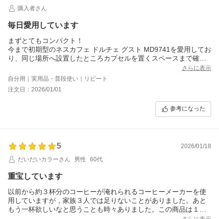
購入者さん
毎日愛用しています
まずとてもコンパクト！
今まで初期型のネスカフェ ドルチェ グスト MD9741を愛用してお
り、同じ場所へ設置したところカプセルを置くスペースまで確保
できるくらいのコンパクトさ。物が多い我が家には助かります。
さらに表示
タッチパネルに慣れていないため、たまに意図しない操作ボタン
自分用｜実用品・普段使い｜リピート
を押してしまうのがプチストレスなので??4です。
注文日：2026/01/01
参考になった
5
2026/01/18
だいだいカラーさん
男性
60代
重宝しています
以前から約３杯分のコーヒーが淹れられるコーヒーメーカーを使
用していますが，家族３人では足りないことがありました。あと
もう一杯欲しいなと思うことも時々ありました。この商品は１杯
分が簡単に淹れられ，欲しい時にすぐに飲めるので重宝していま
さらに表示