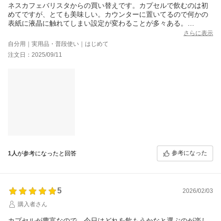
ネスカフェバリスタからの買い替えです。カプセルで飲むのは初
Wi-Fiを通じてコーヒーの抽出が出来ますが
めてですが、とても美味しい。カウンターに置いてるので何かの
反応が悪く実用は不可能なレベルです
表紙に液晶に触れてしまい設定が変わることが多々ある。
(手でやった方が圧倒的に速いし楽)
子供が触れて熱湯が出てこないかが、少し不安であるが、コンパ
さらに表示
Wi-Fiから抽出するとポイントがつきますが
クトでスタイリッシュがお気に入り。
ポイントのレートがジンバブエレベルなので
自分用｜実用品・普段使い｜はじめて
思ったより小ぶりで場所も取らなかったです。付属のマグカップ
コーヒーの抽出でポイント稼ぎは諦めた方が良いです
注文日：2025/09/11
も、気に入りました♪
(洗浄の為にカプセル入れない状態でお湯だけを抽出してもポイン
ト貰えましたが、やる価値も無いです、手動でやりましょう)
参考になった
1人
が参考になったと回答
5
2026/02/03
購入者さん
カプセルが豊富なので、今日はどれを飲もうかなと選ぶのが楽し