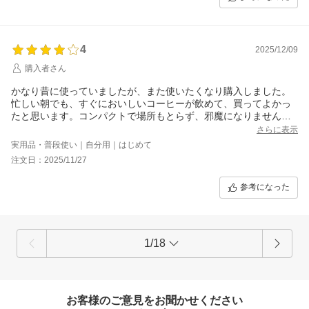
スタイリッシュで思ったよりコンパクトなサイズでした。
おすすめです。
4
2025/12/09
購入者さん
かなり昔に使っていましたが、また使いたくなり購入しました。
忙しい朝でも、すぐにおいしいコーヒーが飲めて、買ってよかっ
たと思います。コンパクトで場所もとらず、邪魔になりません。
ただ、少し触れただけで電源が入ってしまうのが気になるのと、
さらに表示
携帯連携でポイントも貯まるとありましたが、iPhoneしか対応し
実用品・普段使い｜自分用｜はじめて
ていなく、その点は損した感じがしたので☆－１です。
注文日：2025/11/27
参考になった
1/18
お客様のご意見をお聞かせください