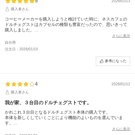
5
2026/01/13
購入者さん
コーヒーメーカーを購入しようと検討ていた時に、ネスカフェの
ドルチェグストはカプセルの種類も豊富だったので、思いきって
購入しました。
手入れも簡単で、操作も簡単なので毎日コーヒーを淹れるのが楽
さらに表示
しみになりました。
自分用
デザインもとても気に入りました！
注文日：2026/01/10
いろんなカプセルを試して、自分のお気に入りをみつけたいと思
います。
参考になった
4
2026/01/12
購入者さん
我が家、３台目のドルチェグストです。
かれこれ３台目となるドルチェグスト本体の購入です。
本体を新しくしていくごとにより機能のよいものを選んでいま
す。
今回のものは、ハンドドリップっぽくコーヒーを抽出できる機能
さらに表示
がついており、早速ためしてみたところ、めっちゃ香り高くコー