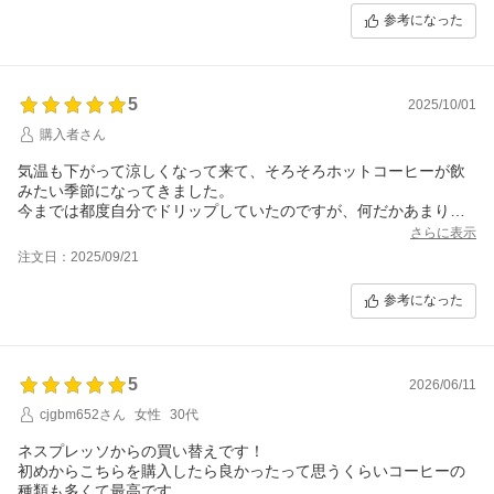
ます。もう一つは、タンブラーに入れるとき斜めにしなくてはい
参考になった
けないので、丸いトレーを全て取り外せるようにしてもらいたい
です。
5
2025/10/01
購入者さん
気温も下がって涼しくなって来て、そろそろホットコーヒーが飲
みたい季節になってきました。
今までは都度自分でドリップしていたのですが、何だかあまり美
味しくないので（自分の入れ方が悪いのですが）マシンの力を借
さらに表示
りようと購入を決めました。
注文日：2025/09/21
まさに先程カプチーノを抽出したのですが、やり方が分からず四
苦八苦。
参考になった
やっと飲めた1杯はとても美味しかったです。
ガラスのマグも気分が上がりますね。
お手入れも簡単なのでこれからも色々試して行きたいと思いま
す。
5
2026/06/11
ただ、使用済みのカプセルはお湯が溜まっているので処理がなか
なか大変です。
cjgbm652さん
女性
30代
ネスプレッソからの買い替えです！
初めからこちらを購入したら良かったって思うくらいコーヒーの
種類も多くて最高です。