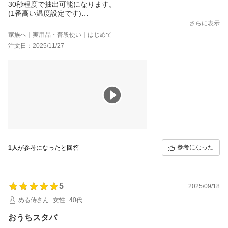
30秒程度で抽出可能になります。
(1番高い温度設定です)
抽出するカプセルにもよりますが、多い量で抽出しても
さらに表示
30秒程度で抽出します。
家族へ｜実用品・普段使い｜はじめて
注文日：2025/11/27
?ハンドドリップモードにすると5分くらいかかります。
動画も載せましたが、音は結構大きいです。
動画では参考にならないかも知れませんが
感覚的な感想を言うと
夜中、家族が寝静まっているタイミングでは使用出来ない
くらいの音です。
?カップのサイズに合わせて高さを2段階で調節出来ますが、カッ
プのサイズが合っていないと、割と跳ねますのでご注意が必要で
す。
?付属のグラスの保温性能について
参考になった
1人
が参考になったと回答
普通のグラスに感じますが
温度が逃げにくい気がします。
ただ、マグカップには劣ります。
5
2025/09/18
?懸念点
める侍さん
女性
40代
カプセルの入れ替えの時などに、タッチセンサーを誤操作するこ
とが多々ありますので
おうちスタバ
慣れが必要です。