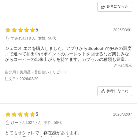
参考になった
5
2026/03/01
すみれ311さん
女性
50代
ジェニオ エスを購入しました。アプリからBluetoothで好みの温度
まで選べて抽出中はポイントのルーレットを回せるなど楽しみな
がらコーヒーの出来上がりを待てます。カプセルの種類も豊富で
どれも美味しい。自宅でスターバックスコーヒーも楽しめるので
さらに表示
とても満足しています。スターバックスのグラスマグは容量も大
自分用｜実用品・普段使い｜リピート
きくミルクたっぷりのカフェオレにしたい時やミルクフォームを
注文日：2026/02/20
作ってのせたい時などにも対応できて最高です?
参考になった
5
2026/02/07
ひーさん1027さん
男性
50代
とてもオシャレで、存在感があります。