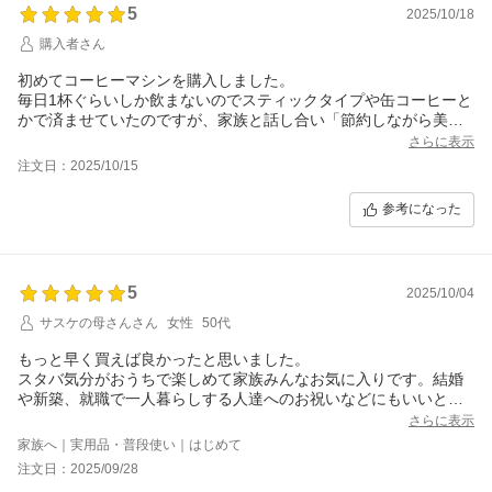
5
2025/10/18
購入者さん
初めてコーヒーマシンを購入しました。
毎日1杯ぐらいしか飲まないのでスティックタイプや缶コーヒーと
かで済ませていたのですが、家族と話し合い「節約しながら美味
しいコーヒーを飲めるなら」と購入に至りました。
さらに表示
贅沢品のイメージが強く縁がないと思っていましたが、今や物価
注文日：2025/10/15
高で缶コーヒーも高くなってきたので長く使えばお得だと思うよ
うになりました。
参考になった
こちらはメンテナンスが思ってた以上に簡単で、使い方は慣れれ
ば問題なさそうです。アプリと上手く繋がらなかったり、淹れる
までに少し時間がかかったりはありますが…。
とはいえこれからは「家で美味しいコーヒーが飲める」からと、
5
2025/10/04
外で購入する事はなくなりそうです。大切に使いたいと思いま
す。
サスケの母さんさん
女性
50代
もっと早く買えば良かったと思いました。
スタバ気分がおうちで楽しめて家族みんなお気に入りです。結婚
や新築、就職で一人暮らしする人達へのお祝いなどにもいいと思
います。使い始めて半年、コーヒーは本当に美味しいです。とて
さらに表示
も満足なのですが、使っていて気がついたことがあるので改善さ
家族へ｜実用品・普段使い｜はじめて
れたらいいなぁと思います。一つは、コーヒーが飛び散ることで
注文日：2025/09/28
す。自作のガードをしています。何かよい方法あったらお願いし