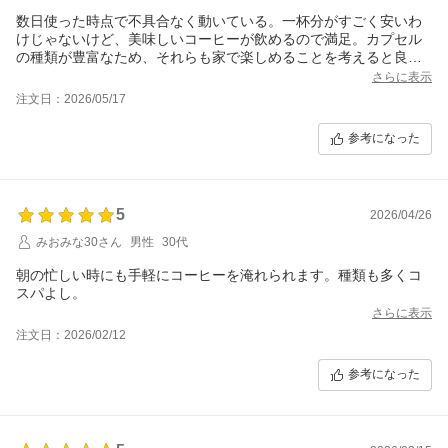
数日使った時点で不具合なく動いている。一杯分がすごく安いわ
けじゃないけど、美味しいコーヒーが飲めるので満足。カプセル
の種類が豊富なため、それらも家で楽しめることを考えると良い
買い物をした。付属のグラスも傷がなくシールはキレイに剥がせ
さらに表示
た。暑くなってきたのでアイスコーヒーを淹れるのが楽しみ。
注文日：2026/05/17
アプリからも操作できるけど、結構ラグがあるのとカプセルをセ
ットしたタイミングで本体を操作するのであんまりアプリ操作は
参考になった
しない。
電源コードがもう少し長いと嬉しかった。
5
2026/04/26
みおみな30さん
男性
30代
朝の忙しい時にも手軽にコーヒーを淹れられます。種類も多くコ
スパよし。
さらに表示
注文日：2026/02/12
参考になった