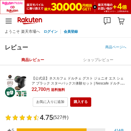
ようこそ 楽天市場へ
ログイン
会員登録
レビュー
商品ページへ
商品レビュー
ショップレビュー
【公式店】ネスカフェ ドルチェ グスト ジェニオ エス シェ
ア ブラック スターバックス体験セット | Nescafe ドルチェ
グスト Dolce Gusto ジェニオ エス シェア コーヒーメーカー
22,700
円
送料無料
本体 カプセルコーヒー コーヒーマシン グラス コーヒー カ
プセル 珈琲 マグカップ コンパクト
お気に入りに追加
購入する
4.75
(527件)
5
414件