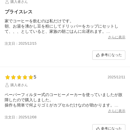
購入者さん
プライスレス
家でコーヒーを飲むのは私だけです。
朝、お湯を沸かし豆を粉にしてドリッパーをカップにセットし
て、、、としていると、家族の朝ごはんに出遅れます。
一緒にいただきますをするためには、キッチンに誰もいない時
さらに表示
に。それは早すぎてコーヒー冷めます。
注文日：2025/12/15
ではどうすれば。
このマシンが解決してくれました。
参考になった
もっと早く買えば良かった。一杯70円くらい？
朝のタイムロス、コンビニコーヒー買いに行くより、もちろん安
い。美味しい。
5
2025/12/11
購入者さん
ペーパーフィルター式のコーヒーメーカーを使っていましたが故
障したので購入しました。
操作も簡単で何よりゴミがカプセルだけなのが助かります。
スタバの色々なフレーバーをその日の気分で1杯ずつ楽しめるのも
さらに表示
利点だと思います。
注文日：2025/12/08
味も香りも自宅で飲む分には満足のいくものでしたしコスパもそ
こまで悪くはないと思います。
参考になった