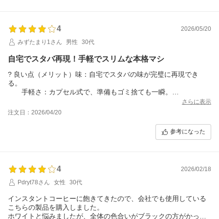
4
2026/05/20
みずたまり1さん
男性
30代
自宅でスタバ再現！手軽でスリムな本格マシ
? 良い点（メリット）味：自宅でスタバの味が完璧に再現でき
る。
手軽さ：カプセル式で、準備もゴミ捨ても一瞬。
サイズ：幅約11.2cmとスリムで、置き場所に困らない。
さらに表示
付属品：セットのスタバ特製グラスマグがおしゃれ。
注文日：2026/04/20
? 気になる点（デメリット）コスパ：1杯100円～200円台と、カ
参考になった
プセル代がやや高め。
動作音：抽出時のブーンという音が少し大きめ。
液跳ね：背の低いカップだと、コーヒーが周りに飛び散りや
すい。
4
2026/02/18
? 総評「1杯あたりの安さ」よりも、「自宅で手軽にスタバの味を
楽しめるタイパと満足度」を
Pdryt78さん
女性
30代
重視する人に最適な一台です。
インスタントコーヒーに飽きてきたので、会社でも使用している
こちらの製品を購入しました。
ホワイトと悩みましたが、全体の色合いがブラックの方がかっこ