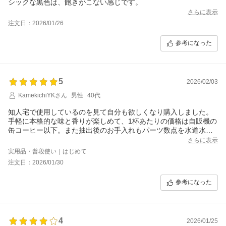
シックな黒色は、飽きがこない感じです。
さらに表示
注文日：2026/01/26
参考になった
5
2026/02/03
KamekichiYKさん
男性
40代
知人宅で使用しているのを見て自分も欲しくなり購入しました。
手軽に本格的な味と香りが楽しめて、1杯あたりの価格は自販機の
缶コーヒー以下。また抽出後のお手入れもパーツ数点を水道水で
すすぐだけと、とても簡単。カプセルのバリエーションも豊富な
さらに表示
ので、これからはコーヒータイムがより一層楽しめそうです。大
実用品・普段使い｜はじめて
変良い買い物でした。
注文日：2026/01/30
参考になった
4
2026/01/25