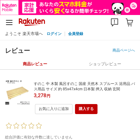
ようこそ 楽天市場へ
ログイン
会員登録
レビュー
商品ページへ
商品レビュー
ショップレビュー
すのこ 中 木製 風呂すのこ 国産 天然木 スプルース 浴用品 バ
ス用品 サイズ 約 85x47x4cm 日本製 押入 収納 玄関
3,278
円
お気に入りに追加
購入する
総合評価に有効な件数に達していません