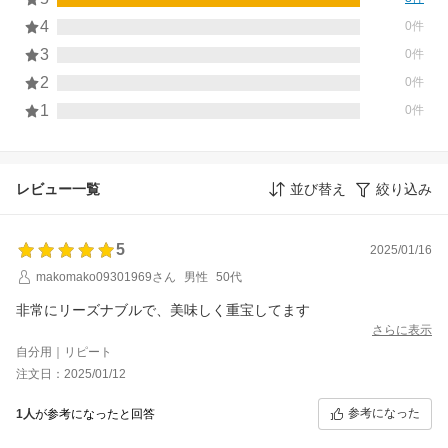
4
0件
3
0件
2
0件
1
0件
レビュー一覧
並び替え
絞り込み
5
2025/01/16
makomako09301969さん
男性
50代
非常にリーズナブルで、美味しく重宝してます
さらに表示
自分用｜リピート
注文日：2025/01/12
参考になった
1人
が参考になったと回答