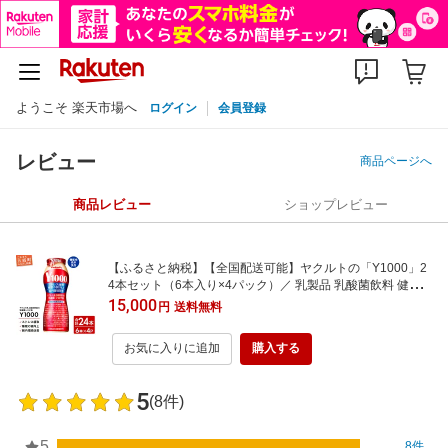
ようこそ 楽天市場へ
ログイン
会員登録
レビュー
商品ページへ
商品レビュー
ショップレビュー
【ふるさと納税】【全国配送可能】ヤクルトの「Y1000」2
4本セット（6本入り×4パック）／ 乳製品 乳酸菌飲料 健康
腸活 ストレス緩和 睡眠の質向上 乳酸菌シロタ株 機能性表示
15,000
円
送料無料
食品 茨城県
お気に入りに追加
購入する
5
(8件)
5
8件