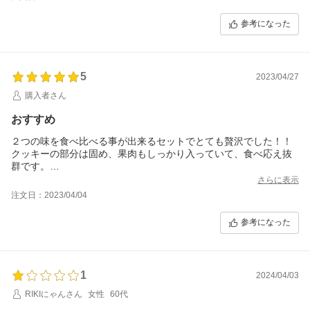
参考になった
5
2023/04/27
購入者さん
おすすめ
２つの味を食べ比べる事が出来るセットでとても贅沢でした！！
クッキーの部分は固め、果肉もしっかり入っていて、食べ応え抜
群です。
私はストロベリーサンド派でした！
さらに表示
友人への手土産にまた買いたいと思います♪
注文日：2023/04/04
参考になった
1
2024/04/03
RIKIにゃんさん
女性
60代