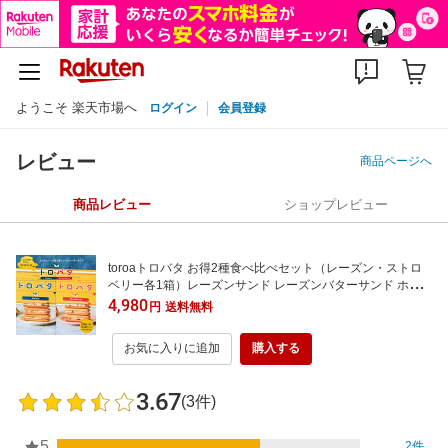
ようこそ 楽天市場へ
ログイン
会員登録
レビュー
商品ページへ
商品レビュー
ショップレビュー
toroaトロバタ お得2種食べ比べセット（レーズン・ストロ
ベリー各1箱）レーズンサンド レーズンバターサンド ホワ
イトデー お返し クッキー プチ ギフト 個包装 送料無料
4,980
円
送料無料
お気に入りに追加
購入する
3.67
(3件)
5
2件