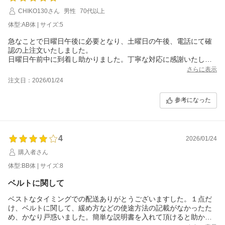
CHIKO130さん
男性
70代以上
体型:AB体 | サイズ:5
急なことで日曜日午後に必要となり、土曜日の午後、電話にて確
認の上注文いたしました。
日曜日午前中に到着し助かりました。丁寧な対応に感謝いたしま
す。
さらに表示
注文日：2026/01/24
参考になった
4
2026/01/24
購入者さん
体型:BB体 | サイズ:8
ベルトに関して
ベストなタイミングでの配送ありがとうございますした。１点だ
け、ベルトに関して、緩め方などの使途方法の記載がなかったた
め、かなり戸惑いました。簡単な説明書を入れて頂けると助かり