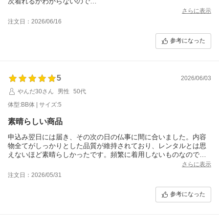
次着れるかわからないので
レンタルさせて頂きました。
さらに表示
注文日：2026/06/16
参考になった
5
2026/06/03
やんだ30さん
男性
50代
体型:BB体 | サイズ:5
素晴らしい商品
申込み翌日には届き、その次の日の仏事に間に合いました。内容
物全てがしっかりとした品質が維持されており、レンタルとは思
えないほど素晴らしかったです。頻繁に着用しないものなので、
自前で揃えても償却できないため、この品質なら今後もお世話に
さらに表示
なりたい商品でした。
注文日：2026/05/31
参考になった