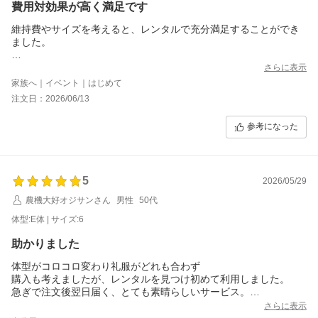
費用対効果が高く満足です
維持費やサイズを考えると、レンタルで充分満足することができ
ました。
感想です。
さらに表示
・実寸に合わせると、大きいです。1サイズ小さくても良かったで
家族へ｜イベント｜はじめて
す。
注文日：2026/06/13
・上着の襟や胸に小さい毛玉がありましたが、近くで見ないと気
にならないくらいのものです。
参考になった
発送も早く、返却方法も多いので、とても助かりました。
ありがとうございました。
5
2026/05/29
農機大好オジサンさん
男性
50代
体型:E体 | サイズ:6
助かりました
体型がコロコロ変わり礼服がどれも合わず
購入も考えましたが、レンタルを見つけ初めて利用しました。
急ぎで注文後翌日届く、とても素晴らしいサービス。
必要な大半のものすべてが揃う。
さらに表示
ただワイシャツの首周りがきつく締められなかった。