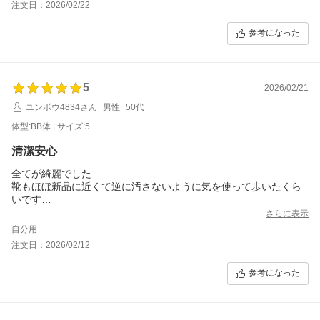
いです。おまけのポケットティッシュが水に流せるタイプなのも
注文日：2026/02/22
気が利いているなと( ^_^ ;)
参考になった
5
2026/02/21
ユンボウ4834さん
男性
50代
体型:BB体 | サイズ:5
清潔安心
全てが綺麗でした
靴もほぼ新品に近くて逆に汚さないように気を使って歩いたくら
いです
Yシャツもクリーニング済のまま届いたので安心して着る事が出来
さらに表示
ました
自分用
注文日：2026/02/12
置き配不可のはずでしたが置き配されてました
家に居たのですがインターホン鳴らさずに配達完了メールが送ら
参考になった
れて来て気付きました
借り物なので要注意ですね
また何かあればこちらでリピートします