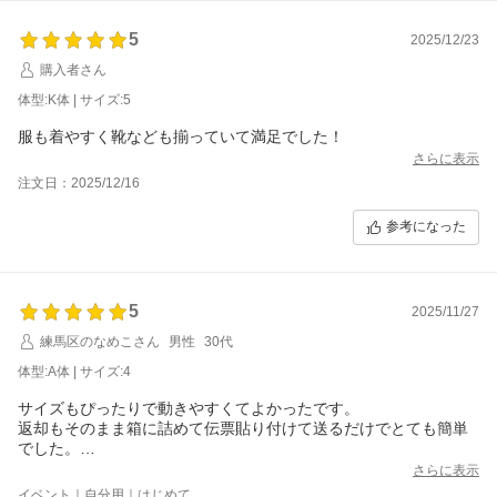
5
2025/12/23
購入者さん
体型:K体 | サイズ:5
服も着やすく靴なども揃っていて満足でした！
さらに表示
注文日：2025/12/16
参考になった
5
2025/11/27
練馬区のなめこさん
男性
30代
体型:A体 | サイズ:4
サイズもぴったりで動きやすくてよかったです。
返却もそのまま箱に詰めて伝票貼り付けて送るだけでとても簡単
でした。
今後の人生で礼服は買わなくていいんだ！と思って感動しまし
さらに表示
た！
イベント｜自分用｜はじめて