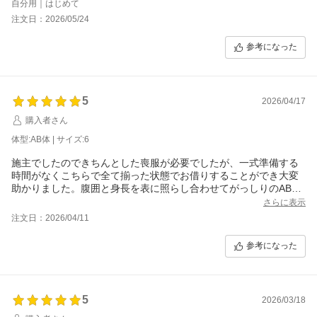
自分用｜はじめて
注文日：2026/05/24
「安心補償パック」入ったと思っていたけど実際は入ってなかっ
た。
参考になった
急いでいるときほど、忘れがち。
もう少しわかりやすいと、忘れずに入れたかも。
非常に助かりました。またぜひ利用させていただきます。
5
2026/04/17
購入者さん
体型:AB体 | サイズ:6
施主でしたのできちんとした喪服が必要でしたが、一式準備する
時間がなくこちらで全て揃った状態でお借りすることができ大変
助かりました。腹囲と身長を表に照らし合わせてがっしりのAB体
にしたところ、肩幅が無いため上着が少し緩めでしたが、肩パッ
さらに表示
ドのおかげであまり違和感はありませんでした。
注文日：2026/04/11
靴は普段26～26.5センチを履いていて、26センチで丁度良いサイ
ズでした。
参考になった
5
2026/03/18