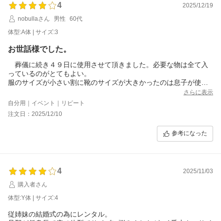
4
2025/12/19
nobullaさん
男性
60代
体型:A体 | サイズ:3
お世話様でした。
葬儀に続き４９日に使用させて頂きました。必要な物は全て入
っているのがとてもよい。
服のサイズが小さい割に靴のサイズが大きかったのは息子が使用
するためでした。
さらに表示
ありがとうございました。
自分用｜イベント｜リピート
注文日：2025/12/10
参考になった
4
2025/11/03
購入者さん
体型:Y体 | サイズ:4
従姉妹の結婚式の為にレンタル。