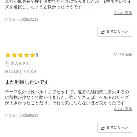
旦那が低身長で痩せ体型でサイズに悩みましたが、1番小さいサイ
ズを選択し、ちょうど良かったそうです！
小さい子どもがいる為、保証も付けました。
さらに表示
また利用する時はこちらをレンタルします。
注文日：2025/10/18
ありがとうございました！＊
（11/3に返送しましたが、小さい子どもが箱で遊びだし、箱が少
参考になった
し潰れてしまいました、すみません；；）
5
2025/10/05
購入者さん
体型:A体 | サイズ:4
また利用したいです
チーフ以外は靴ベルトまでセットで、遠方の結婚式に参列するの
に荷物が少なくて助かりました。強いて言えば、ベルトのサイズ
が大きかったことだけ。それも気にならないほど良かったです。
返送も着払い伝票が入れてありました◎
さらに表示
※サイズはいつも利用する店で予め測ってもらい、それを参考に
注文日：2025/09/23
してレンタルしました。
参考になった
追記 受取のメールまできました。最後まで丁寧な対応ありがと
う御座いました。