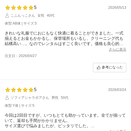
5
2026/05/13
こふんっこさん
女性
40代
体型:AB体 | サイズ:5
きれいな礼服でにおにもなく快適に着ることができました。一式
揃えるとお金もかかるし、保管場所もいるし、クリーニング代も
結構高い…。なのでレンタルはすごく良いです。価格も良心的で
ありがたいです。機会があればまたレンタルしたいです。
さらに表示
注文日：2026/04/27
参考になった
5
2026/03/24
ソフィアシャラポアさん
男性
50代
体型:Y体 | サイズ:5
今回は2回目ですが、いつもとても助かっています。全てが揃って
いて、返却も手間がかかりません。
サイズ選びで悩みましたが、ピッタリでした。