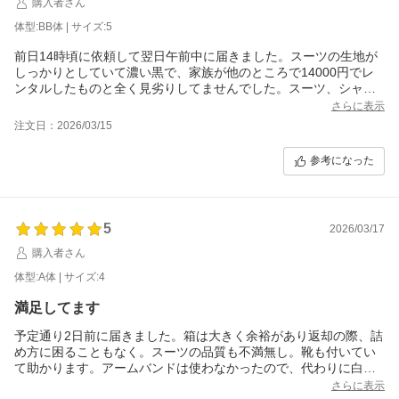
購入者さん
体型:BB体 | サイズ:5
前日14時頃に依頼して翌日午前中に届きました。スーツの生地が
しっかりとしていて濃い黒で、家族が他のところで14000円でレ
ンタルしたものと全く見劣りしてませんでした。スーツ、シャ
ツ、ベルト、ネクタイ、靴の一式で足りないものがなくて本当に
さらに表示
助かりました。お値段もリーズナブルなのでまた機会があれば利
注文日：2026/03/15
用しようと思います。
クロネコヤマトさんで置き配指定できたのも忙しい中で確実に受
参考になった
け取れてよかったです。
5
2026/03/17
購入者さん
体型:A体 | サイズ:4
満足してます
予定通り2日前に届きました。箱は大きく余裕があり返却の際、詰
め方に困ることもなく。スーツの品質も不満無し。靴も付いてい
て助かります。アームバンドは使わなかったので、代わりに白い
チーフがついていたらと思いました。この価格ならまた利用した
さらに表示