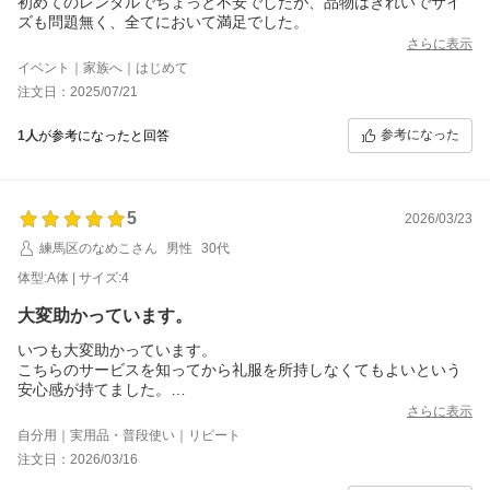
初めてのレンタルでちょっと不安でしたが、品物はきれいでサイ
ズも問題無く、全てにおいて満足でした。
さらに表示
イベント｜家族へ｜はじめて
注文日：2025/07/21
参考になった
1人
が参考になったと回答
5
2026/03/23
練馬区のなめこさん
男性
30代
体型:A体 | サイズ:4
大変助かっています。
いつも大変助かっています。
こちらのサービスを知ってから礼服を所持しなくてもよいという
安心感が持てました。
また、わざわざ礼服を所持・管理する手間からも解放され、自宅
さらに表示
クローゼットも少し広くなって大助かりです。
自分用｜実用品・普段使い｜リピート
本当にありがとうございます。
注文日：2026/03/16
私自身そんなに極端な体型ではないので、届いた礼服も着心地が
良くて清潔感もあって、とても満足しています。