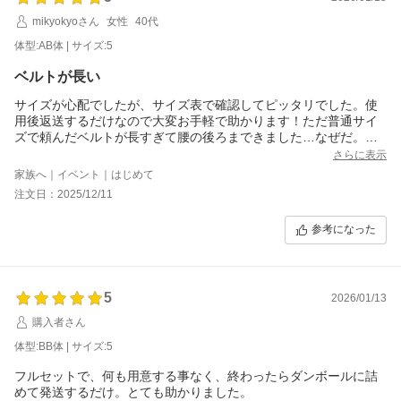
mikyokyoさん
女性
40代
体型:AB体 | サイズ:5
ベルトが長い
サイズが心配でしたが、サイズ表で確認してピッタリでした。使
用後返送するだけなので大変お手軽で助かります！ただ普通サイ
ズで頼んだベルトが長すぎて腰の後ろまできました…なぜだ。そ
れ以外は満足です。また機会があればお願いしたいです。
さらに表示
家族へ｜イベント｜はじめて
注文日：2025/12/11
参考になった
5
2026/01/13
購入者さん
体型:BB体 | サイズ:5
フルセットで、何も用意する事なく、終わったらダンボールに詰
めて発送するだけ。とても助かりました。