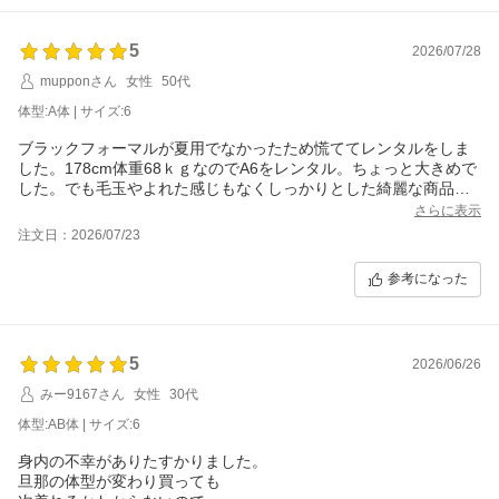
5
2026/07/28
mupponさん
女性
50代
体型:A体 | サイズ:6
ブラックフォーマルが夏用でなかったため慌ててレンタルをしま
した。178cm体重68ｋｇなのでA6をレンタル。ちょっと大きめで
した。でも毛玉やよれた感じもなくしっかりとした綺麗な商品。
その上靴もピッカピッカ 値段以上の品物で大満足です。
さらに表示
注文日：2026/07/23
参考になった
5
2026/06/26
みー9167さん
女性
30代
体型:AB体 | サイズ:6
身内の不幸がありたすかりました。
旦那の体型が変わり買っても