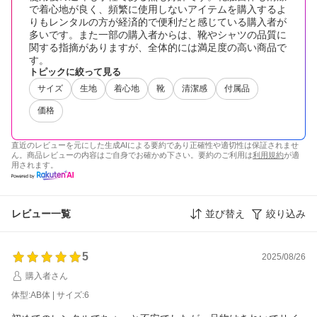
で着心地が良く、頻繁に使用しないアイテムを購入するよ
りもレンタルの方が経済的で便利だと感じている購入者が
多いです。また一部の購入者からは、靴やシャツの品質に
関する指摘がありますが、全体的には満足度の高い商品で
す。
トピックに絞って見る
サイズ
生地
着心地
靴
清潔感
付属品
価格
直近のレビューを元にした生成AIによる要約であり正確性や適切性は保証されませ
ん。商品レビューの内容はご自身でお確かめ下さい。要約のご利用は
利用規約
が適
用されます。
レビュー一覧
並び替え
絞り込み
5
2025/08/26
購入者さん
体型:AB体 | サイズ:6