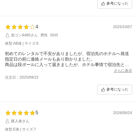
参考になった
礼服を所持していた頃は、随分前に購入したものをずっと着てい
たため、なんとなくヨレヨレだったり体に合わない部分があった
り、とにかくストレスでした。
注文が楽天からできることもかなり便利で助かっています。
4
2025/10/07
返却もとても簡単で本当に助かっています。
岩ゴン9480さん
男性
50代
私が死ぬまでこちらのサービスを利用していきたいと思いますの
体型:AB体 | サイズ:6
で、今後ともよろしくお願いいたします。
初めてのレンタルで不安がありましたが、宿泊先のホテルへ発送
指定日の前に連絡メールもあり助かりました。
商品は段ボールに入って届きましたが、ホテル事情で宿泊先とは
別の場所でイベントであり、持ち運びが大変でした。鞄の様な物
さらに表示
に入っていたら便利ではと感じました。
注文日：2025/09/15
また、ネクタイの色、白黒以外での選択もあれば嬉しかったので
す。
参考になった
5
2026/06/24
購入者さん
体型:E体 | サイズ:7