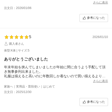
さらに表示
注文日：2026/01/06
参考になった
5
2026/01/10
購入者さん
体型:K体 | サイズ:5
ありがとうございました
年末年始を挟んでしまいましたが年始に間に合うよう手配して頂
き無事参列出来ました。
礼服は揃えると高いのに年数回しか着ないので買い揃えるよりレ
ンタルの方がサイズ変化などにも対応出来ていいのかもしれない
さらに表示
と思っております
家族へ｜実用品・普段使い｜はじめて
注文日：2025/12/30
参考になった