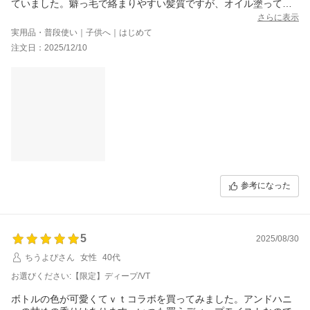
ていました。癖っ毛で絡まりやすい髪質ですが、オイル塗ってか
らドライヤーすると絡まりにくくなりました。
さらに表示
実用品・普段使い｜子供へ｜はじめて
注文日：2025/12/10
参考になった
5
2025/08/30
ちうよぴさん
女性
40代
お選びください:【限定】ディープ/VT
ボトルの色が可愛くてｖｔコラボを買ってみました。アンドハニ