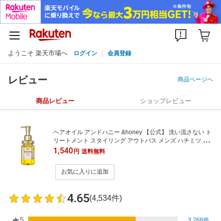
ようこそ 楽天市場へ
ログイン
会員登録
レビュー
商品ページへ
商品レビュー
ショップレビュー
ヘアオイル アンドハニー &honey 【公式】 洗い流さない ト
リートメント スタイリング アウトバス メンズ ハチミツ オ
ーガニック ダメージケア うねり 乾燥 広がり 保湿 アルガン
1,540
円
送料無料
オイル 金木犀 プレゼント ギフト 100mL 単品
お気に入りに追加
4.65
(4,534件)
5
3,268件