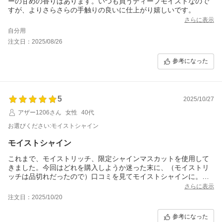
ーの甘めの香りはあります。いつも買うディープモイストなので
すが、よりさらさらの手触りの良いに仕上がり嬉しいです。
さらに表示
自分用
注文日：2025/08/26
参考になった
5
2025/10/27
アザー1206さん
女性
40代
お選びください:モイストシャイン
モイストシャイン
これまで、モイストリッチ、限定シャインマスカットを使用して
きました。今回はどれを購入しようか迷った末に、（モイストリ
ッチは品切れだったので）口コミを見てモイストシャインに。と
ても良い香りです。色もデザインも可愛いので、洗面台の棚にあ
さらに表示
るとキブンも上がります！限定がお店で売ってたのでサンプルの
注文日：2025/10/20
匂いを嗅いだら、好きな香りでした。限定にしても良かったか
も！
参考になった