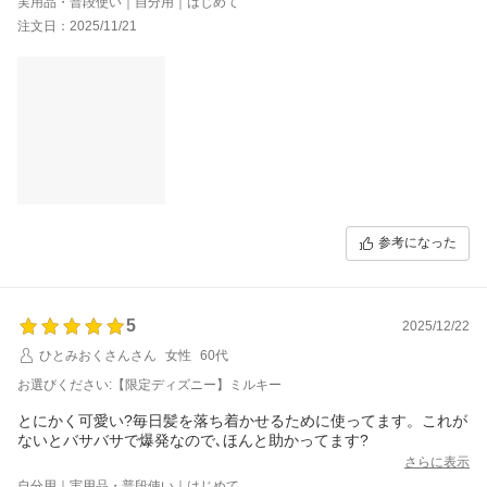
実用品・普段使い｜自分用｜はじめて
注文日：2025/11/21
参考になった
5
2025/12/22
ひとみおくさんさん
女性
60代
お選びください:【限定ディズニー】ミルキー
とにかく可愛い?毎日髪を落ち着かせるために使ってます。これが
ないとバサバサで爆発なので､ほんと助かってます?
さらに表示
自分用｜実用品・普段使い｜はじめて