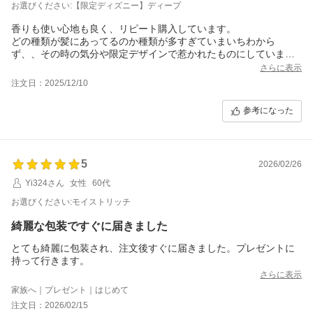
お選びください:【限定ディズニー】ディープ
香りも使い心地も良く、リピート購入しています。
どの種類が髪にあってるのか種類が多すぎていまいちわから
ず、、その時の気分や限定デザインで惹かれたものにしていま
す。
さらに表示
今後もリピート予定です！
注文日：2025/12/10
参考になった
5
2026/02/26
Yi324さん
女性
60代
お選びください:モイストリッチ
綺麗な包装ですぐに届きました
とても綺麗に包装され、注文後すぐに届きました。プレゼントに
持って行きます。
さらに表示
家族へ｜プレゼント｜はじめて
注文日：2026/02/15