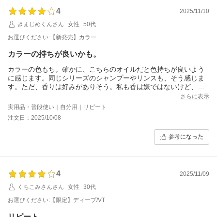
4
2025/11/10
きまじめくんさん
女性
50代
お選びください:【新発売】カラー
カラーの持ちが良いかも。
カラーの色もち。確かに、こちらのオイルだと色持ちが良いよう
に感じます。同じシリーズのシャンプーやリンスも、そう感じま
す。ただ、香りは好みがありそう。私も香は嫌ではないけど、少
し苦手な方かもしれません。
さらに表示
実用品・普段使い｜自分用｜リピート
注文日：2025/10/08
参考になった
4
2025/11/09
くちこみさんさん
女性
30代
お選びください:【限定】ディープ/VT
リピート