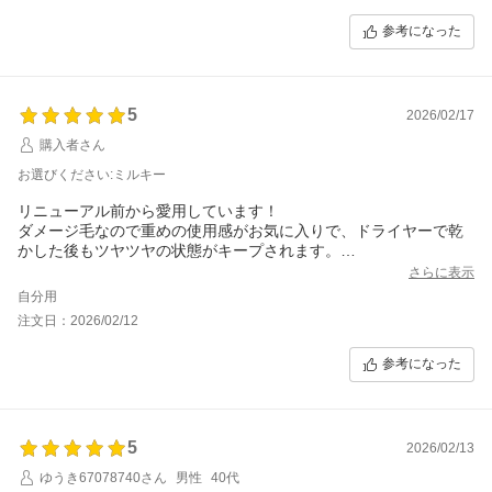
参考になった
5
2026/02/17
購入者さん
お選びください:ミルキー
リニューアル前から愛用しています！
ダメージ毛なので重めの使用感がお気に入りで、ドライヤーで乾
かした後もツヤツヤの状態がキープされます。
ベリー系とハチミツの甘さが合わさった香りも好みです。
さらに表示
ミルキーはかなり重めのテクスチャで、髪もしっとりツヤツヤに
自分用
なるイメージなので、サラサラ感を求める方には向かないかもし
注文日：2026/02/12
れませんが、私のようなダメージ毛に悩んでいる方には一度は使
って欲しい名品です！
参考になった
5
2026/02/13
ゆうき67078740さん
男性
40代