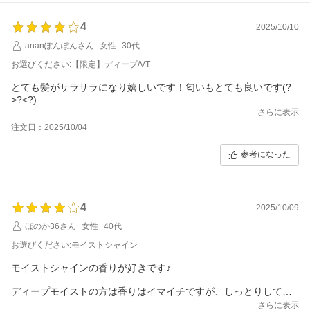
4
2025/10/10
ananぽんぽんさん
女性
30代
お選びください:【限定】ディープ/VT
とても髪がサラサラになり嬉しいです！匂いもとても良いです(?
>?<?)
さらに表示
注文日：2025/10/04
参考になった
4
2025/10/09
ほのか36さん
女性
40代
お選びください:モイストシャイン
モイストシャインの香りが好きです♪
ディープモイストの方は香りはイマイチですが、しっとりして毛
先がまとまるのが良いです
さらに表示