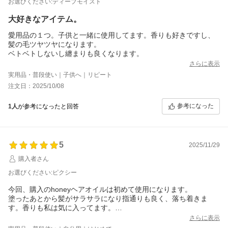
お選びください:ディープモイスト
大好きなアイテム。
愛用品の１つ。子供と一緒に使用してます。香りも好きですし、
髪の毛ツヤツヤになります。
ベトベトしないし纏まりも良くなります。
さらに表示
実用品・普段使い｜子供へ｜リピート
注文日：2025/10/08
参考になった
1人
が参考になったと回答
5
2025/11/29
購入者さん
お選びください:ピクシー
今回、購入のhoneyヘアオイルは初めて使用になります。
塗ったあとから髪がサラサラになり指通りも良く、落ち着きま
す。香りも私は気に入ってます。
プッシュ部分が可愛くて毎朝、癒されてます
さらに表示