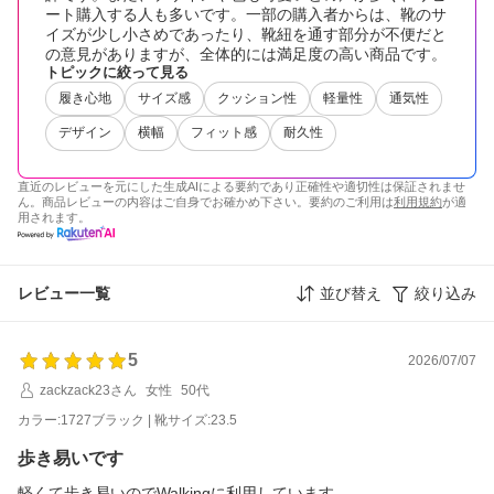
ート購入する人も多いです。一部の購入者からは、靴のサ
イズが少し小さめであったり、靴紐を通す部分が不便だと
の意見がありますが、全体的には満足度の高い商品です。
トピックに絞って見る
履き心地
サイズ感
クッション性
軽量性
通気性
デザイン
横幅
フィット感
耐久性
直近のレビューを元にした生成AIによる要約であり正確性や適切性は保証されませ
ん。商品レビューの内容はご自身でお確かめ下さい。要約のご利用は
利用規約
が適
用されます。
レビュー一覧
並び替え
絞り込み
5
2026/07/07
zackzack23さん
女性
50代
カラー:1727ブラック | 靴サイズ:23.5
歩き易いです
軽くて歩き易いのでWalkingに利用しています