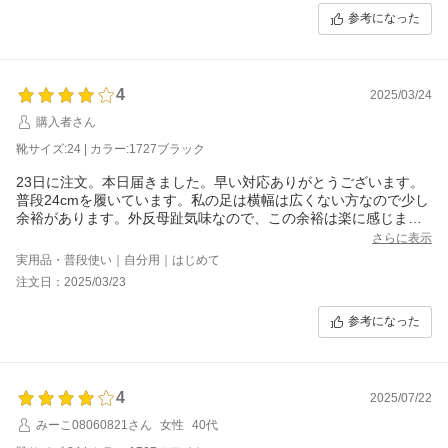
参考になった
4
2025/03/24
購入者さん
靴サイズ:24 | カラー:1727ブラック
23日に注文。本日届きました。早い対応ありがとうございます。
普段24cmを履いています。私の足は横幅は広くない方なので少し
余裕があります。外反母趾気味なので、この余裕は楽に感じま
す。足指先も余裕があります。靴の中は素材のせいなのか、滑り
さらに表示
やすい感じはあります。中敷を入れる余裕があるので、対応可能
実用品・普段使い｜自分用｜はじめて
です。他のレビューにもあるように、ベロに紐を通す部分が無い
注文日：2025/03/23
ので、下に落ち込んでしまいます。まだ外で歩いていないのです
が、概ね満足のいくスニーカーです。
参考になった
4
2025/07/22
みーこ08060821さん
女性
40代