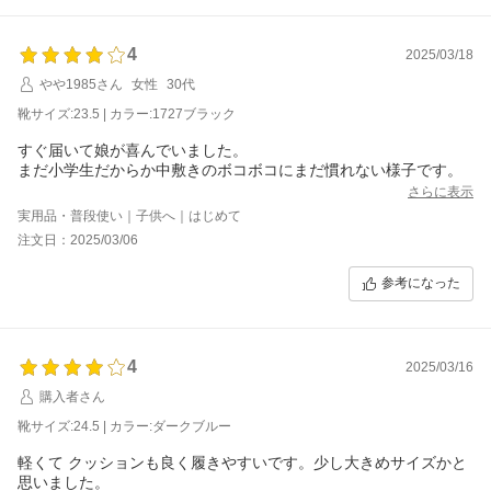
4
2025/03/18
やや1985さん
女性
30代
靴サイズ:23.5 | カラー:1727ブラック
すぐ届いて娘が喜んでいました。
まだ小学生だからか中敷きのボコボコにまだ慣れない様子です。
さらに表示
実用品・普段使い｜子供へ｜はじめて
注文日：2025/03/06
参考になった
4
2025/03/16
購入者さん
靴サイズ:24.5 | カラー:ダークブルー
軽くて クッションも良く履きやすいです。少し大きめサイズかと
思いました。