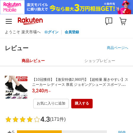
ようこそ 楽天市場へ
ログイン
会員登録
レビュー
商品ページへ
商品レビュー
ショップレビュー
【10冠獲得】【激安特価2,980円】【超軽量 履きやすい】ス
ニーカー レディース 厚底 ジョギングシューズ スポーツシュ
ーズ ウォーキングシューズ 軽量 ランニングシューズ ランニ
3,240
円
～
ングしゅーず 運動靴 ダイエット 30代 40代 可愛い 白 滑り
止 外反母趾 ジム シューズ 人気
お気に入りに追加
購入する
4.3
(171件)
5
86件