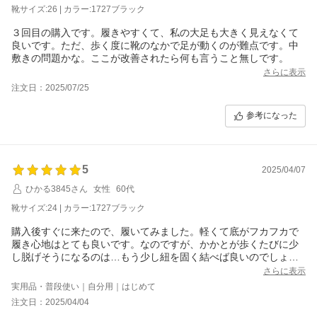
靴サイズ:26 | カラー:1727ブラック
３回目の購入です。履きやすくて、私の大足も大きく見えなくて
良いです。ただ、歩く度に靴のなかで足が動くのが難点です。中
敷きの問題かな。ここが改善されたら何も言うこと無しです。
さらに表示
注文日：2025/07/25
参考になった
5
2025/04/07
ひかる3845さん
女性
60代
靴サイズ:24 | カラー:1727ブラック
購入後すぐに来たので、履いてみました。軽くて底がフカフカで
履き心地はとても良いです。なのですが、かかとが歩くたびに少
し脱げそうになるのは…もう少し紐を固く結べば良いのでしょう
か？だとしてもかかと部分のシューズの内側がさらっとした生地
さらに表示
でちょっと難しそうですね。外反母趾なので、サイズを一回り小
実用品・普段使い｜自分用｜はじめて
さくすると履けません。
注文日：2025/04/04