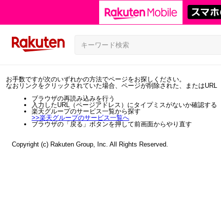
お手数ですが次のいずれかの方法でページをお探しください。
なおリンクをクリックされていた場合、ページが削除された、またはURL
ブラウザの再読み込みを行う
入力したURL（ページアドレス）にタイプミスがないか確認する
楽天グループのサービス一覧から探す
>>
楽天グループのサービス一覧へ
ブラウザの「戻る」ボタンを押して前画面からやり直す
Copyright (c) Rakuten Group, Inc. All Rights Reserved.