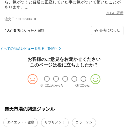
ら、気がつくと普通に正座していた事に気がついて驚いたことが
あります。
最近は思い出したようにたまに購入しています。
さらに表示
もう少し安ければ良いんですが、効果はあると思います。
注文日：2023/06/10
参考になった
4人
が参考になったと回答
すべての商品レビューを見る（84件)
お客様のご意見をお聞かせください
このページは役に立ちましたか？
役に立たなかった
役に立った
楽天市場の関連ジャンル
ダイエット・健康
サプリメント
コラーゲン