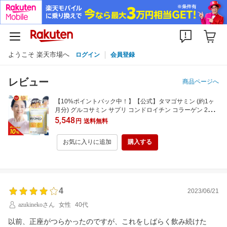
ようこそ 楽天市場へ
ログイン
会員登録
レビュー
商品ページへ
【10%ポイントバック中！】【公式】タマゴサミン (約1ヶ
月分) グルコサミン サプリ コンドロイチン コラーゲン 2型
コラーゲン コラーゲン サプリメント たまごさみん iHA タマ
5,548
円
送料無料
ゴ基地 成分 軟骨 健康 膝の軟骨 軟骨成分 軟骨成分 卵
お気に入りに追加
購入する
4
2023/06/21
azukinekoさん
女性
40代
以前、正座がつらかったのですが、これをしばらく飲み続けた