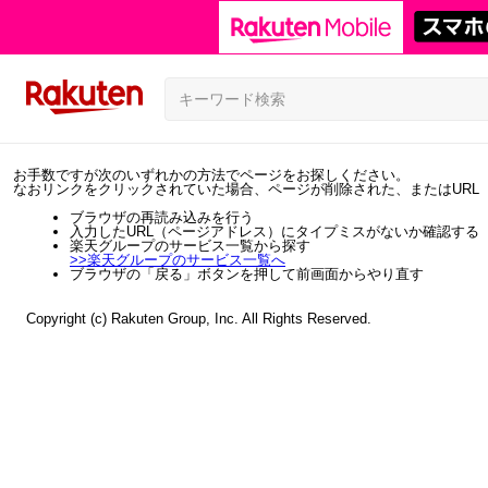
お手数ですが次のいずれかの方法でページをお探しください。
なおリンクをクリックされていた場合、ページが削除された、またはURL
ブラウザの再読み込みを行う
入力したURL（ページアドレス）にタイプミスがないか確認する
楽天グループのサービス一覧から探す
>>
楽天グループのサービス一覧へ
ブラウザの「戻る」ボタンを押して前画面からやり直す
Copyright (c) Rakuten Group, Inc. All Rights Reserved.