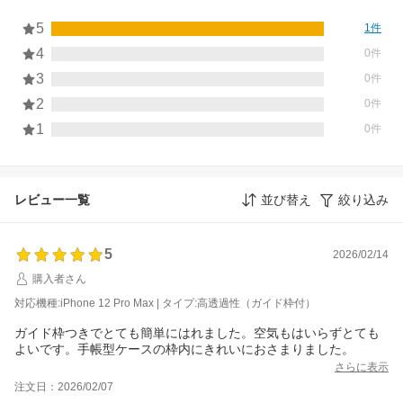
5
1件
4
0件
3
0件
2
0件
1
0件
レビュー一覧
並び替え
絞り込み
5
2026/02/14
購入者さん
対応機種:iPhone 12 Pro Max | タイプ:高透過性（ガイド枠付）
ガイド枠つきでとても簡単にはれました。空気もはいらずとても
よいです。手帳型ケースの枠内にきれいにおさまりました。
さらに表示
注文日：2026/02/07