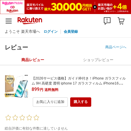
ようこそ 楽天市場へ
ログイン
会員登録
レビュー
商品ページへ
商品レビュー
ショップレビュー
【2026サービス価格】ガイド枠付き！iPhone ガラスフィル
ム 9H 高硬度 透明 iphone 17 ガラスフィルム iPhone16保護
フィルム iPhone 15 保護フィルム iPhone 14 保護フィルム i
899
円
送料無料
Phone13保護フィルム 硝子 フィルム ガラス 液晶保護 自動
吸着 飛散防止
お気に入りに追加
購入する
総合評価に有効な件数に達していません