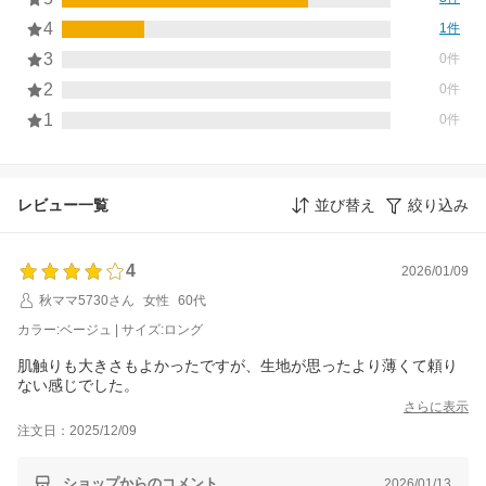
4
1件
3
0件
2
0件
1
0件
レビュー一覧
並び替え
絞り込み
4
2026/01/09
秋ママ5730さん
女性
60代
カラー:ベージュ | サイズ:ロング
肌触りも大きさもよかったですが、生地が思ったより薄くて頼り
ない感じでした。
さらに表示
注文日：2025/12/09
ショップからのコメント
2026/01/13