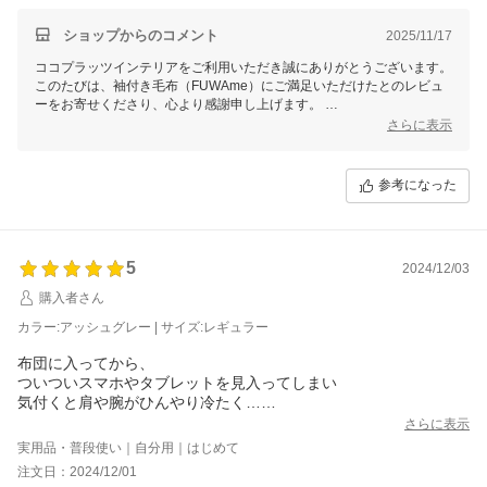
ショップからのコメント
2025/11/17
ココプラッツインテリアをご利用いただき誠にありがとうございます。
このたびは、袖付き毛布（FUWAme）にご満足いただけたとのレビュ
ーをお寄せくださり、心より感謝申し上げます。
さらに表示
座椅子での使用や、工夫しながらガウンのように着ていただいていると
のこと、大変嬉しく拝見いたしました。
ご自宅での快適な時間のお手伝いができたようで、スタッフ一同励みに
参考になった
なります。
これからもお客様にご満足いただける商品をお届けできるよう努めてま
いります。
このたびはご投稿いただきありがとうございました。
5
2024/12/03
またのご利用を心よりお待ちしております。
購入者さん
カラー:アッシュグレー | サイズ:レギュラー
布団に入ってから、
ついついスマホやタブレットを見入ってしまい
気付くと肩や腕がひんやり冷たく…
ガウンを逆さにして腕を通してたりしていましたが、
さらに表示
肩まわりが不自由でいまいち不便。
実用品・普段使い｜自分用｜はじめて
そんな処にコチラを見つけ買ってみました。
注文日：2024/12/01
物凄く、良いです！