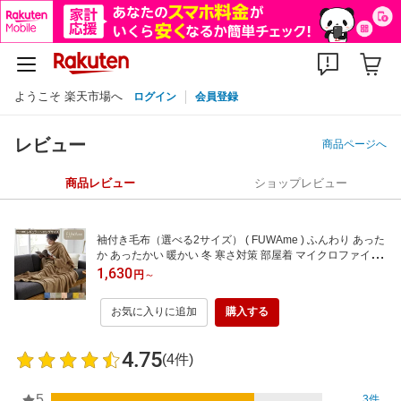
ようこそ 楽天市場へ
ログイン
会員登録
レビュー
商品ページへ
商品レビュー
ショップレビュー
袖付き毛布（選べる2サイズ） ( FUWAme ) ふんわり あった
か あったかい 暖かい 冬 寒さ対策 部屋着 マイクロファイバ
ー 着る毛布 毛布 袖 袖付き毛布 ロング レギュラー ひざ掛け
1,630
円
～
ブランケット 静電気軽減 洗濯可 フワミー
お気に入りに追加
購入する
4.75
(4件)
5
3件