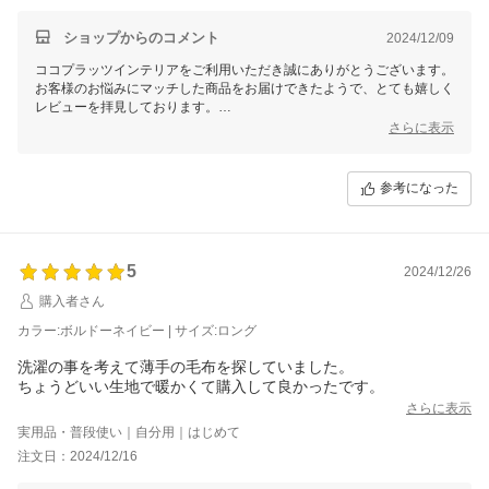
軽くて暖か、肩まわりも楽、首元も冷えない！
ますますゴロゴロする時間が増えそうです（笑）。
ショップからのコメント
2024/12/09
短いタイプを買いましたが、
ココプラッツインテリアをご利用いただき誠にありがとうございます。
ロングタイプも欲しくなりました。
お客様のお悩みにマッチした商品をお届けできたようで、とても嬉しく
レビューを拝見しております。
これからもお家でのくつろぎタイムにご愛用いただけますと幸いです。
さらに表示
ロングタイプもご検討中とのことで、またのご利用を心よりお待ちして
おります。
参考になった
5
2024/12/26
購入者さん
カラー:ボルドーネイビー | サイズ:ロング
洗濯の事を考えて薄手の毛布を探していました。
ちょうどいい生地で暖かくて購入して良かったです。
さらに表示
実用品・普段使い｜自分用｜はじめて
注文日：2024/12/16