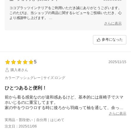
ココプラッツインテリアをご利用いただき誠にありがとうございます。
このたびは、当ショップの商品に関するレビューをご投稿いただき、心
より感謝申し上げます。
さらに表示
肌触りやサイズ感についてご満足いただけたとのこと、大変嬉しく存じ
ます。
一方で、生地の厚みに関してご期待に沿えなかったとのご意見を真摯に
参考になった
受け止め、今後の商品改善に役立ててまいります。
商品やその他ご不明点がございましたら、いつでもお気軽にお問合せ窓
口までお知らせくださいませ。
このたびはご投稿いただきありがとうございました。
5
2025/11/15
またのご利用を心よりお待ちしております。
購入者さん
カラー:アッシュグレー | サイズ:ロング
ひとつあると便利！
前から着る感覚なのが違和感あるけど、基本的には座椅子でスマ
ホいじるのに重宝してます。
家の中をウロウロする時に後ろから羽織って袖を通して、余った
ところを縛ったり、裾をたくし上げて布紐で縛ってガウンのよう
さらに表示
に着たり？もしてます。
実用品・普段使い｜自分用｜はじめて
注文日：2025/11/06