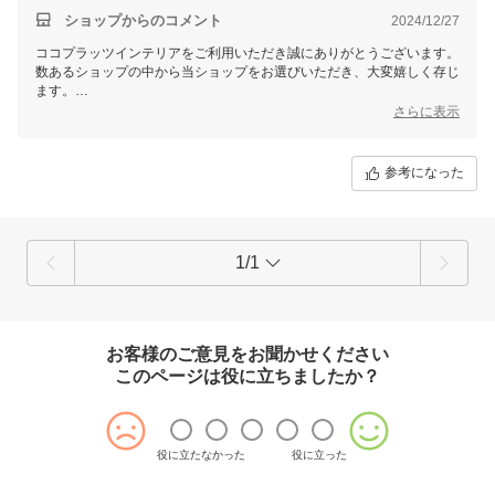
ショップからのコメント
2024/12/27
ココプラッツインテリアをご利用いただき誠にありがとうございます。
数あるショップの中から当ショップをお選びいただき、大変嬉しく存じ
ます。
FUWAmeシリーズは、ふわふわの肌ざわりと軽さにこだわった当社オ
さらに表示
リジナルの寝具シリーズです。心地よい肌ざわりを末永くお楽しみいた
だければ幸いです。
これからもお客様に喜んでいただける商品を提供できるよう、スタッフ
参考になった
一同励んでまいります。
このたびはレビューのご投稿誠にありがとうございました。
またのご利用を心よりお待ちしております。
1/1
お客様のご意見をお聞かせください
このページは役に立ちましたか？
役に立たなかった
役に立った