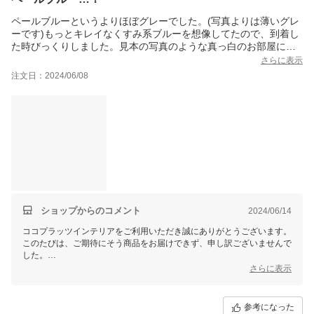
ペールブルーというよりほぼグレーでした。(写真よりは薄いグレ
ーです)もっとキレイなくすみ系ブルーを想像してたので、到着し
た時びっくりしました。見本の写真のような真っ白のお部屋にア
クセントになるかなと思ったのに残念です。ペールグレーくらい
さらに表示
に思っているとちょうどいいと思います。
注文日：2024/06/08
ショップからのコメント
2024/06/14
ココプラッツインテリアをご利用いただき誠にありがとうございます。
このたびは、ご期待にそう商品をお届けできず、申し訳ございませんで
した。
ご利用のモニターや端末によって、色の見え方に差が生じる場合がござ
さらに表示
いますが、
今回、「アースグレー」を誤ってお届けしている可能性がございます。
お客様には改めてご案内のメールをお送りしましたので、お手数ですが
参考になった