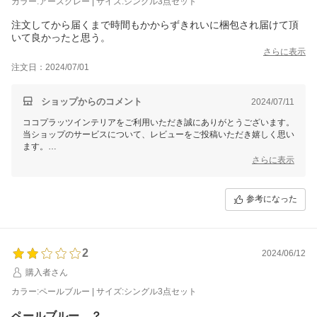
カラー:アースグレー | サイズ:シングル3点セット
注文してから届くまで時間もかからずきれいに梱包され届けて頂
いて良かったと思う。
さらに表示
注文日：2024/07/01
ショップからのコメント
2024/07/11
ココプラッツインテリアをご利用いただき誠にありがとうございます。
当ショップのサービスについて、レビューをご投稿いただき嬉しく思い
ます。
また、無事に商品がお手元に届いたとのご報告をいただきましたこと、
さらに表示
重ねてお礼申し上げます。
今後もお客様により安心してご利用いただけるよう、ショップの運営に
励んでまいります。
参考になった
これからもココプラッツインテリアをよろしくお願いいたします。
2
2024/06/12
購入者さん
カラー:ペールブルー | サイズ:シングル3点セット
ペールブルー…？