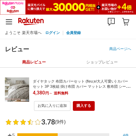
ようこそ 楽天市場へ
ログイン
会員登録
レビュー
商品ページへ
商品レビュー
ショップレビュー
ダイヤタック 布団カバーセット (fleu;e/大人可愛い) カバー
セット 3P 3枚組 掛け布団 カバー マットレス 敷布団 シーツ
まくらカバー おしゃれ 大人可愛い オールシーズン 春 夏 秋
4,380
円
～
送料無料
冬 かわいい シーツ 寝具 ベッド 韓国 カバーシリーズ フルー
エ
お気に入りに追加
購入する
3.78
(9件)
5
4件