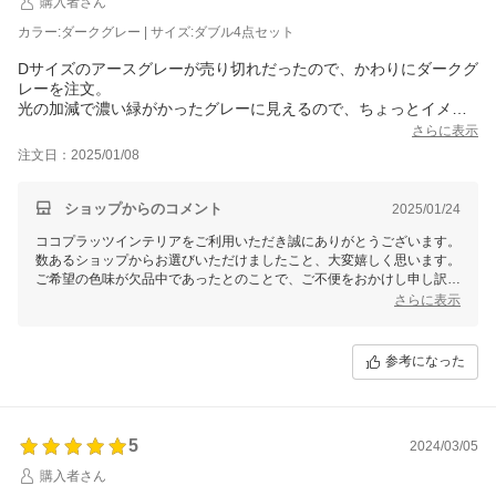
購入者さん
カラー:ダークグレー | サイズ:ダブル4点セット
Dサイズのアースグレーが売り切れだったので、かわりにダークグ
レーを注文。
光の加減で濃い緑がかったグレーに見えるので、ちょっとイメー
ジとは違いました。
さらに表示
この色だったら、男性でも可愛すぎることなく使える色ではあり
注文日：2025/01/08
ますね。
ショップからのコメント
2025/01/24
ココプラッツインテリアをご利用いただき誠にありがとうございます。
数あるショップからお選びいただけましたこと、大変嬉しく思います。
ご希望の色味が欠品中であったとのことで、ご不便をおかけし申し訳ご
ざいません。
さらに表示
また、商品画像はできる限り実物のお色味に近づけるよう努めておりま
すが、撮影状況や光の当たり具合、ご覧になる環境などにより、色の見
え方が実物と若干異なる場合がございます。
参考になった
お寄せいただいた貴重なご意見は、今後の商品開発の参考にさせていた
だきます。
このたびは、ご投稿いただきありがとうございました。
またのご利用を心よりお待ちしております。
5
2024/03/05
購入者さん