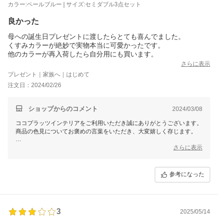
カラー:ペールブルー | サイズ:セミダブル3点セット
良かった
母への誕生日プレゼントに渡したらとても喜んでました。
くすみカラーが絶妙で実物本当に可愛かったです。
他のカラーが再入荷したら自分用にも買います。
さらに表示
プレゼント｜家族へ｜はじめて
注文日：2024/02/26
ショップからのコメント
2024/03/08
ココプラッツインテリアをご利用いただき誠にありがとうございます。
商品の色見についてお褒めの言葉をいただき、大変嬉しく存じます。
またお母様の大切な日のプレゼントとしてお選びいただきとても光栄で
さらに表示
ございます。
とてもこだわった商品ですので、お手元に届きましたらたくさんお使い
参考になった
頂けますと幸いです。
また、大変好評いただいており次回入荷はまだ未定でございます。申し
訳ございません。
さらさらとした肌ざわりで春や初夏にもとても合う商品でございますの
3
で、入荷しましたら、DMやLINE、ショップ内でもご報告いたしますの
2025/05/14