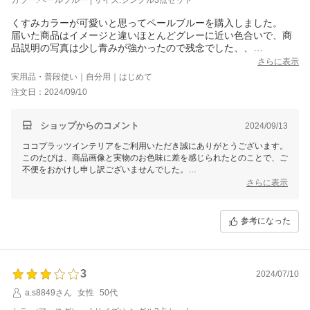
くすみカラーが可愛いと思ってペールブルーを購入しました。
届いた商品はイメージと違いほとんどグレーに近い色合いで、商
品説明の写真は少し青みが強かったので残念でした、、
ただデザインが可愛く、届くのが早かったのでよかったです。
さらに表示
実用品・普段使い｜自分用｜はじめて
注文日：2024/09/10
ショップからのコメント
2024/09/13
ココプラッツインテリアをご利用いただき誠にありがとうございます。
このたびは、商品画像と実物のお色味に差を感じられたとのことで、ご
不便をおかけし申し訳ございませんでした。
商品画像はできる限り実物のお色味に近づけるよう努めておりますが、
さらに表示
撮影状況や光の当たり具合、ご覧になる環境などにより、色の見え方が
実物と若干異なる場合がございます。
商品がお手元に届いた際、より多くのお客様にご満足いただけるような
参考になった
ショップ運営に努めてまいります。
このたびは貴重なレビューをご投稿いただきありがとうございました。
これからもココプラッツインテリアをよろしくお願いいたします。
3
2024/07/10
a.s8849さん
女性
50代