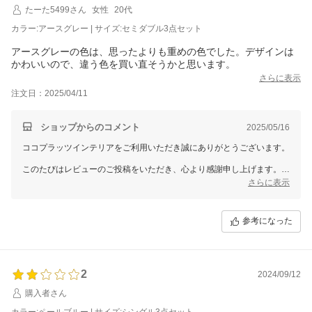
でぜひまたのご利用お待ちしております。
たーた5499さん
女性
20代
このたびはうれしいレビューをご投稿いただきありがとうございまし
た。
カラー:アースグレー | サイズ:セミダブル3点セット
アースグレーの色は、思ったよりも重めの色でした。デザインは
かわいいので、違う色を買い直そうかと思います。
さらに表示
注文日：2025/04/11
ショップからのコメント
2025/05/16
ココプラッツインテリアをご利用いただき誠にありがとうございます。
このたびはレビューのご投稿をいただき、心より感謝申し上げます。
アースグレーの色味がイメージと異なるとのこと、貴重なご意見をお寄
さらに表示
せいただきありがとうございます。
デザインをお気に召していただけたとのこと、大変嬉しく存じます。
参考になった
もし別のお色をご検討いただける際は、商品ページにて詳細な画像をご
確認いただけますので、ぜひ参考にしていただければ幸いです。
また、追加でご購入を検討される際は、現在ご利用いただけるクーポン
もございますので、ぜひご活用くださいませ。
2
2024/09/12
このたびはご投稿いただきありがとうございました。
購入者さん
またのご利用を心よりお待ちしております。
カラー:ペールブルー | サイズ:シングル3点セット