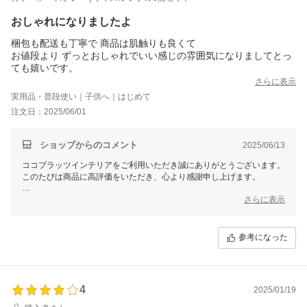
おしゃれになりましたよ
梱包も配送も丁寧で 商品は肌触りも良くて
お値段より ずっとおしゃれでいい感じの雰囲気になりましてとっ
ても嬉いです。
さらに表示
実用品・普段使い｜子供へ｜はじめて
注文日：2025/06/01
ショップからのコメント
2025/06/13
ココプラッツインテリアをご利用いただき誠にありがとうございます。
このたびは商品に高評価をいただき、心より感謝申し上げます。
梱包や配送についてお褒めいただき、また、商品の肌触りやデザインが
さらに表示
お客様のお気に召したとのこと、大変嬉しく存じます。
お部屋の雰囲気がより素敵になったとのご感想をいただき、スタッフ一
同励みになります。
参考になった
これからもお客様にご満足いただける商品とサービスをお届けできるよ
う努めてまいります。
またのご利用を心よりお待ちしております。
4
2025/01/19
このたびはご投稿いただきありがとうございました。