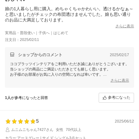
娘の1人暮らし用に購入。めちゃくちゃかわいい。透けるかなぁ～
と思いましたがチェックの布団透けませんでした。娘も思い通り
のお品に大満足しております。
さらに表示
実用品・普段使い｜子供へ｜はじめて
注文日：2025/02/11
ショップからのコメント
2025/02/17
ココプラッツインテリアをご利用いただき誠にありがとうございます。
当ショップの商品にご満足いただきとても嬉しく思います。
お子様のお部屋がお気に入りの空間になれば幸いです。
これからもお客様に喜んでいただける商品を提供できるよう、スタッフ
さらに表示
一同励んでまいります。
このたびは、ご投稿いただきありがとうございました。
またのご利用を心よりお待ちしております。
参考になった
1人
が参考になったと回答
5
2025/06/12
ムニムニちゃん7427さん
女性
70代以上
カラー:アースグレー | サイズ:シングル3点セット