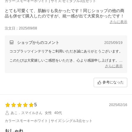
カラー:スモーキーホワイト | サイズ:セミダブル3点セット
とても可愛くて、肌触りも良かったです！同じショップの他の商
さらに表示
注文日：2025/09/08
ショップからのコメント
2025/09/19
ココプラッツインテリアをご利用いただき誠にありがとうございます。
このたびは大変嬉しいご感想をいただき、心より感謝申し上げます。
「とても可愛くて、肌触りも良かった」とのお言葉、そして他の商品も
さらに表示
併せてご購入いただき統一感を楽しんでいただけたとのこと、大変励み
になります。
これからも皆様にご満足いただける商品を提供できるよう、スタッフ一
参考になった
同努めてまいります。
このたびはレビューのご投稿ありがとうございました。
またのご利用を心よりお待ちしております。
5
2025/02/16
あこ．スマイルさん
女性
40代
カラー:スモーキーホワイト | サイズ:シングル3点セット
おしゃれ