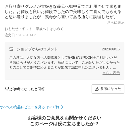
お取り寄せグルメが大好きな義母へ御中元でご利用させて頂きま
した。お値段も良いお値段でしたので美味しくて喜んでもらえる
と想い送りましたが、義母から書いてある通りに調理したが、野
菜は硬くて芯があり食べれたものじゃなかった。とても美味しい
さらに表示
とは言えないので、もうこれは買わないようにね！と言われて御
おもたせ・ギフト｜家族へ｜はじめて
中元を渡して残念な気持ちになるのは購入者側としては悲しい気
注文日：2023/07/03
持ちになりました。通販は難しいですね。
ショップからのコメント
2023/09/15
この度は、大切な方への御歳暮としてGREENSPOONをご利用いただ
き誠にありがとうございます。商品について、ご満足いただけなかった
とのことでご期待に応えることが出来ず誠に申し訳ございません。
さらに表示
貴重なご意見をいただき、心より感謝いたします。今後の商品開発の参
考にさせていただき、ご満足いただけるよう、尽力して参ります。
参考になった
5人
が参考になったと回答
すべての商品レビューを見る（937件)
お客様のご意見をお聞かせください
このページは役に立ちましたか？