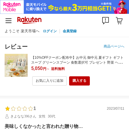
ようこそ 楽天市場へ
ログイン
会員登録
レビュー
商品ページへ
【10%OFFクーポン配布中】お中元 御中元 夏ギフト ギフト
スープ グリーンスプーン 食数選択可 プレゼント 野菜 ヘル
シー 冷凍食品 ギフト 誕生日 出産祝 結婚御祝 結婚内祝 熨斗
5,050
円
～
送料無料
のし ラッピング 送料無料 配送日指定可 最短翌日お届け
お気に入りに追加
購入する
1
2023/07/11
きよなな396さん
女性
30代
美味しくなかったと言われた贈り物…