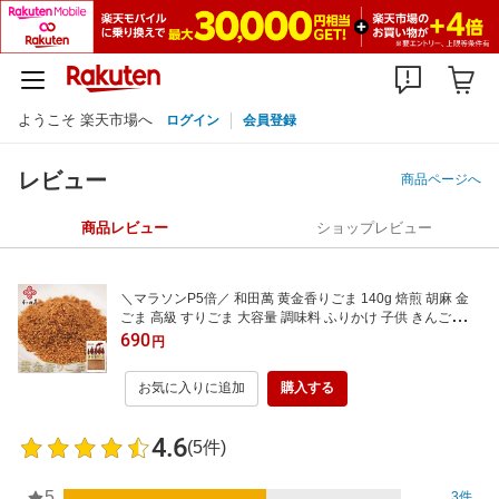
ようこそ 楽天市場へ
ログイン
会員登録
レビュー
商品ページへ
商品レビュー
ショップレビュー
＼マラソンP5倍／ 和田萬 黄金香りごま 140g 焙煎 胡麻 金
ごま 高級 すりごま 大容量 調味料 ふりかけ 子供 きんごま お
にぎり スパイス 和え物 ゴマリグナン セサミン つきごま お
690
円
盆 手土産 健康食品 食べ物 お供え 乾物
お気に入りに追加
購入する
4.6
(5件)
5
3件