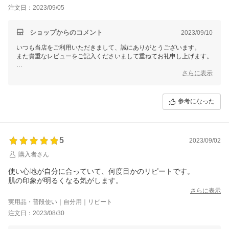
注文日：2023/09/05
ショップからのコメント
2023/09/10
いつも当店をご利用いただきまして、誠にありがとうございます。
また貴重なレビューをご記入くださいまして重ねてお礼申し上げます。
お客様に喜んで頂けるショップを運営してまいりますので、
さらに表示
ぜひ今後も当店のサービスをご利用いただけますと幸いです。
マイギフト楽天市場店
参考になった
一同
5
2023/09/02
購入者さん
使い心地が自分に合っていて、何度目かのリピートです。
肌の印象が明るくなる気がします。
さらに表示
実用品・普段使い｜自分用｜リピート
注文日：2023/08/30