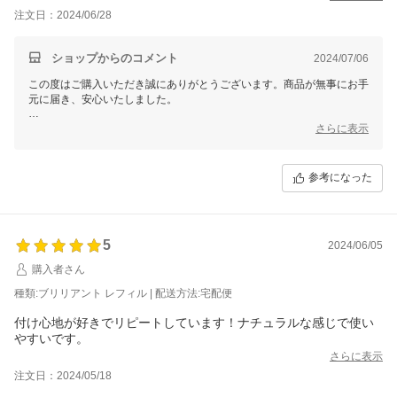
注文日：2024/06/28
ショップからのコメント
2024/07/06
この度はご購入いただき誠にありがとうございます。商品が無事にお手
元に届き、安心いたしました。
まだお使いになられていないとのことですが、ぜひ楽しみにお待ちいた
さらに表示
だければと思います。ご使用後に何かご不明点やご質問がございました
ら、どうぞお気軽にお問い合わせください。
参考になった
今後ともどうぞよろしくお願い申し上げます。
マイギフト楽天市場店
5
2024/06/05
購入者さん
種類:ブリリアント レフィル | 配送方法:宅配便
付け心地が好きでリピートしています！ナチュラルな感じで使い
やすいです。
さらに表示
注文日：2024/05/18