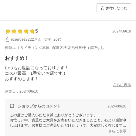
引き続きのご愛顧を賜りますよう、よろしくお願い申し上げます。
参考になった
またのご利用を心よりお待ちしております。
マイギフト楽天市場店一同
5
2024/09/10
roserose2222さん
女性
20代
種類:エキサイティング本体 | 配送方法:定形外郵便（追跡なし）
おすすめ！
いつもお世話になっております！
コスパ最高、1番安いお店です！
おすすめします！
さらに表示
注文日：2024/06/10
ショップからのコメント
2024/09/20
この度はご購入いただき誠にありがとうございます。
お忙しい中、貴重なご意見をお寄せいただきましたこと、心より感謝申
し上げます。お客様にご満足いただけたようで、大変嬉しく存じます。
これからも迅速かつ丁寧な対応を心がけ、より良い商品とサービスを提
さらに表示
供できるよう努めて参ります。