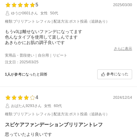
5
2025/03/30
ゆうひ0601さん
女性
50代
種類:ブリリアント レフィル | 配送方法:ポスト投函（追跡あり）
もうv3は離せないファンデになってます
色んなタイプを使用して楽しんでます
あきらかにお肌の調子良いです
さらに表示
実用品・普段使い｜自分用｜リピート
注文日：2025/03/25
参考になった
1人
が参考になったと回答
4
2024/12/14
おばたん9293さん
女性
60代
種類:ブリリアント レフィル | 配送方法:ポスト投函（追跡あり）
スピケアファンデーションブリリアントレフ
思っていたより良いです