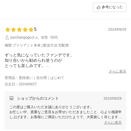
引き続きのご愛顧を賜りますよう、よろしくお願い申し上げます。
参考になった
またのご利用を心よりお待ちしております。
マイギフト楽天市場店一同
5
2024/09/29
junchangogoさん
女性
50代
種類:ブリリアント本体 | 配送方法:宅配便
ずっと気になっていたファンデです。
知り合いから勧められ使うのが
とっても楽しみです。
発送も早く助かりました。
さらに表示
実用品・普段使い｜自分用｜はじめて
注文日：2024/09/27
ショップからのコメント
2024/09/29
この度はご購入いただき誠にありがとうございます。
お忙しい中、貴重なご意見をお寄せいただきましたこと、心より感謝申
し上げます。お客様にご満足いただけたようで、大変嬉しく存じます。
これからも迅速かつ丁寧な対応を心がけ、より良い商品とサービスを提
さらに表示
供できるよう努めて参ります。