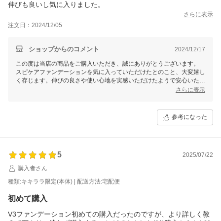
伸びも良いし気に入りました。
さらに表示
注文日：2024/12/05
ショップからのコメント
2024/12/17
この度は当店の商品をご購入いただき、誠にありがとうございます。
スピケアファンデーションを気に入っていただけたとのこと、大変嬉し
く存じます。伸びの良さや使い心地を実感いただけたようで安心いたし
ました。
さらに表示
これからもお客様にご満足いただける商品とサービスをお届けできるよ
う努めてまいりますので、またのご利用を心よりお待ちしております。
参考になった
マイギフト楽天市場店一同
5
2025/07/22
購入者さん
種類:キキララ限定(本体) | 配送方法:宅配便
初めて購入
V3ファンデーション初めての購入だったのですが、より詳しく教