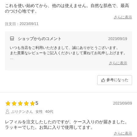
これを使い始めてから、他のは使えません。自然な肌色で、最高
のつけ心地です。
さらに表示
注文日：2023/09/11
ショップからのコメント
2023/09/19
いつも当店をご利用いただきまして、誠にありがとうございます。
また貴重なレビューをご記入くださいまして重ねてお礼申し上げます。
お客様に喜んで頂けるショップを運営してまいりますので、
さらに表示
ぜひ今後も当店のサービスをご利用いただけますと幸いです。
マイギフト楽天市場店
参考になった
一同
5
2023/09/09
ぶりクンさん
女性
40代
レフィルを注文したしたのですが、ケース入りのが届きました。
ラッキーでした。お気に入りで使用してます。
さらに表示