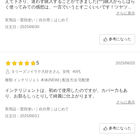
えて下さり、迷わず購入することができました(^^)購入からしばら
く使ってみての感想は、一言でいうとすごくいいです！ツヤツヤ
だし乾燥もしないです！キキララパッケージも限定で買えてよか
さらに表示
ったです(^^)！
実用品・普段使い｜自分用｜はじめて
注文日：2025/06/30
参考になった
5
2025/06/20
タリーズソイラテ大好きさん
女性
40代
種類:インテリジェト 本体(NEW) | 配送方法:宅配便
インテリジェントは、初めて使用したのですが、カバー力もあ
り、お肌もしっとりして綺麗に仕上がります。
さらに表示
実用品・普段使い｜自分用｜はじめて
注文日：2025/06/11
参考になった