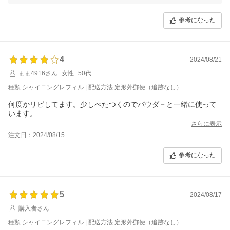
引き続きのご愛顧を賜りますよう、よろしくお願い申し上げます。
参考になった
またのご利用を心よりお待ちしております。
マイギフト楽天市場店一同
4
2024/08/21
まま4916さん
女性
50代
種類:シャイニングレフィル | 配送方法:定形外郵便（追跡なし）
何度かリピしてます。少しべたつくのでパウダ－と一緒に使って
います。
さらに表示
注文日：2024/08/15
参考になった
5
2024/08/17
購入者さん
種類:シャイニングレフィル | 配送方法:定形外郵便（追跡なし）