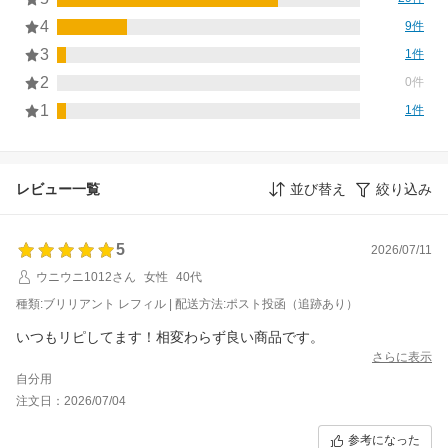
4
9件
3
1件
2
0件
1
1件
レビュー一覧
並び替え
絞り込み
5
2026/07/11
ウニウニ1012さん
女性
40代
種類:ブリリアント レフィル | 配送方法:ポスト投函（追跡あり）
いつもリピしてます！相変わらず良い商品です。
さらに表示
自分用
注文日：2026/07/04
参考になった