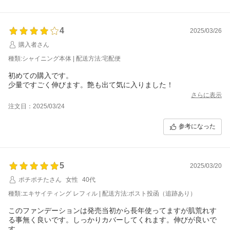
4
2025/03/26
購入者さん
種類:シャイニング本体 | 配送方法:宅配便
初めての購入です。
少量ですごく伸びます。艶も出て気に入りました！
さらに表示
注文日：2025/03/24
参考になった
5
2025/03/20
ポチポチたさん
女性
40代
種類:エキサイティング レフィル | 配送方法:ポスト投函（追跡あり）
このファンデーションは発売当初から長年使ってますが肌荒れす
る事無く良いです。しっかりカバーしてくれます。伸びが良いで
す。