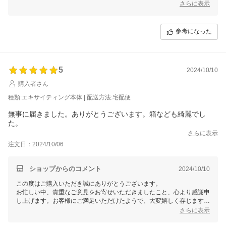
これからも迅速かつ丁寧な対応を心がけ、より良い商品とサービスを提
さらに表示
供できるよう努めて参ります。
引き続きのご愛顧を賜りますよう、よろしくお願い申し上げます。
参考になった
またのご利用を心よりお待ちしております。
マイギフト楽天市場店一同
5
2024/10/10
購入者さん
種類:エキサイティング本体 | 配送方法:宅配便
無事に届きました。ありがとうございます。箱なども綺麗でし
た。
さらに表示
注文日：2024/10/06
ショップからのコメント
2024/10/10
この度はご購入いただき誠にありがとうございます。
お忙しい中、貴重なご意見をお寄せいただきましたこと、心より感謝申
し上げます。お客様にご満足いただけたようで、大変嬉しく存じます。
これからも迅速かつ丁寧な対応を心がけ、より良い商品とサービスを提
さらに表示
供できるよう努めて参ります。