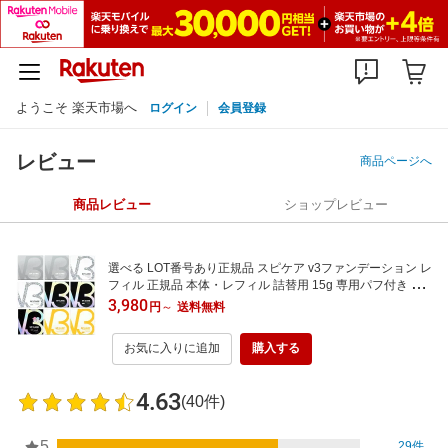
ようこそ 楽天市場へ
ログイン
会員登録
レビュー
商品ページへ
商品レビュー
ショップレビュー
選べる LOT番号あり正規品 スピケア v3ファンデーション レ
フィル 正規品 本体・レフィル 詰替用 15g 専用パフ付き ス
ピケア V3ファンデーション クッションファンデ V3 インテ
3,980
円
～
送料無料
リジェント キキララ限定 美肌 透明感 ツヤ 韓国コスメ 保湿
下地不要 SPICARE
お気に入りに追加
購入する
4.63
(40件)
5
29件