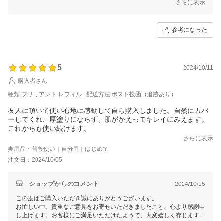
ンデーションが日々のお肌ケアにお役立ていただけていることを大変嬉
さらに表示
しく思います。お客様の信頼を裏切らないよう、引き続き丁寧なサービ
スと迅速な対応を心がけてまいります。
参考になった
今後ともどうぞよろしくお願いいたします！またのご利用を心よりお待
ちしております。
マイギフト楽天市場店一同
5
2024/10/11
購入者さん
種類:ブリリアント レフィル | 配送方法:ポスト投函（追跡あり）
友人に頂いて使い心地に感動して自ら購入しました。自然にカバ
ーしてくれ、厚塗りにならず、肌がかえってキレイにみえます。
これからも使い続けます。
さらに表示
実用品・普段使い｜自分用｜はじめて
注文日：2024/10/05
ショップからのコメント
2024/10/15
この度はご購入いただき誠にありがとうございます。
お忙しい中、貴重なご意見をお寄せいただきましたこと、心より感謝申
し上げます。お客様にご満足いただけたようで、大変嬉しく存じます。