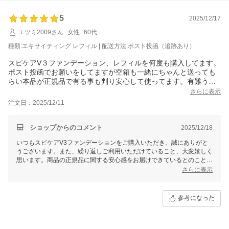
5
2025/12/17
エツミ2009さん
女性
60代
種類:エキサイティング レフィル | 配送方法:ポスト投函（追跡あり）
スピケアV３ファンデーション、レフィルを何度も購入してます。
ポスト投函でお願いをしてますが空箱も一緒にちゃんと送っても
らい本品が正規品で有る事も判り安心して使ってます。有難うご
ざいます。
さらに表示
注文日：2025/12/11
ショップからのコメント
2025/12/18
いつもスピケアV3ファンデーションをご購入いただき、誠にありがと
うございます。また、繰り返しご利用いただけていること、大変嬉しく
思います。商品の正規品に関する安心感をお届けできているとのこと、
何よりです。これからも安心してお使い頂けるよう、丁寧な対応を心が
さらに表示
けてまいります。何かお気付きの点やご要望がございましたら、ぜひお
知らせください。今後ともよろしくお願いいたします。
参考になった