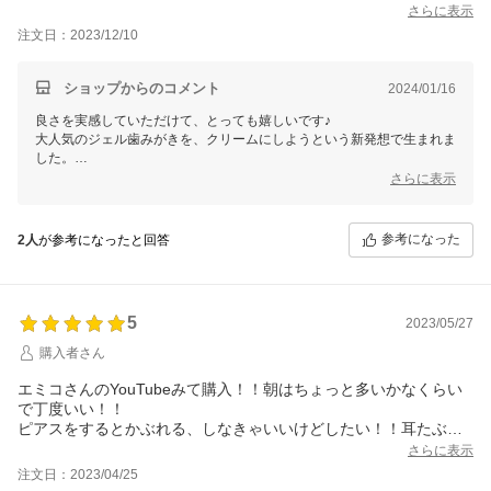
さらに表示
注文日：2023/12/10
ショップからのコメント
2024/01/16
良さを実感していただけて、とっても嬉しいです♪
大人気のジェル歯みがきを、クリームにしようという新発想で生まれま
した。
私も大好きな逸品です。
さらに表示
塗り方ひとつで感じ方や効果が変わりますので、何でも お気軽に ご連
絡くださいませ。
参考になった
2人
が参考になったと回答
望む自分と出逢う お手伝いをさせていただくことが、私たちオーロラ
の幸せです。
ご縁に、心から感謝してます♪
銀座まるかん専門店オーロラ
5
オーロラひとりさんカフェ
2023/05/27
代表 高津きみ花
購入者さん
エミコさんのYouTubeみて購入！！朝はちょっと多いかなくらい
で丁度いい！！
ピアスをするとかぶれる、しなきゃいいけどしたい！！耳たぶ
に、穴にも塗って何日かしたら穴がキレイになった！！超うれし
さらに表示
い！！奇跡！！先日腕をかいちゃった、かくと跡になっちゃうよ
注文日：2023/04/25
ー気をつけてたのにかいちゃった、ハリピン塗ったら治った！！