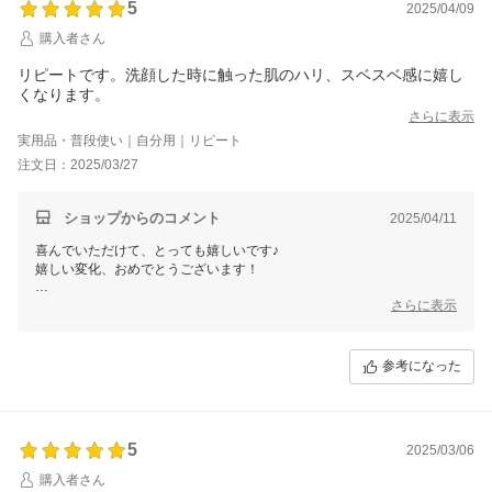
5
代表 高津きみ花
2025/04/09
購入者さん
リピートです。洗顔した時に触った肌のハリ、スベスベ感に嬉し
くなります。
さらに表示
実用品・普段使い｜自分用｜リピート
注文日：2025/03/27
ショップからのコメント
2025/04/11
喜んでいただけて、とっても嬉しいです♪
嬉しい変化、おめでとうございます！
安心安全のｐｈ１２「ジェル歯みがき」をクリームにしたら どうなる
さらに表示
か？という楽しい発想から生まれた逸品です。
塗り方ひとつで感じ方や効果が変わりますので、何でも お気軽に ご連
参考になった
絡くださいね。
ご縁に、心から感謝してます♪
銀座まるかん専門店オーロラ
オーロラひとりさんカフェ
5
代表 高津きみ花
2025/03/06
購入者さん