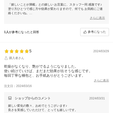
「嬉しいことが満載」との嬉しい お言葉に、スタッフ一同 感激です♪
塗り方ひとつで感じ方や効果が変わりますので、何でも お気軽にご連
絡くださいね。
望む自分と出逢う お手伝いをさせていただくことが、私たちオーロラ
さらに表示
の幸せです。
ご縁に、心から感謝してます♪
銀座まるかん専門店オーロラ
参考になった
1人
が参考になったと回答
オーロラひとりさんカフェ
代表 高津きみ花
5
2024/03/29
購入者さん
乾燥がなくなり、艶がでるようになりました。
使い続けていけば、まだまだ効果が出そうな感じです。
毎回丁寧な梱包と、お手紙ありがとうございます。
さらに表示
注文日：2024/03/16
ショップからのコメント
2024/03/31
嬉しい変化の数々、おめでとうございます♪
良さを実感していただけて、とっても嬉しいです。