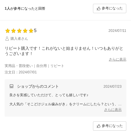
楽しいですよね(^o^)
参考になった
1人
が参考になったと回答
望む自分と出逢う お手伝いをさせていただくことが、私たちオーロラ
の幸せです。
何でも、お気軽にご連絡くださいね。
ご縁に、心から感謝してます♪
5
銀座まるかん専門店オーロラ
2024/07/11
オーロラひとりさんカフェ
購入者さん
リピート購入です！これがないと始まりません！いつもありがと
うございます！
さらに表示
実用品・普段使い｜自分用｜リピート
注文日：2024/07/01
ショップからのコメント
2024/07/23
良さを実感していただけて、とっても嬉しいです♪
大人気の「そこどけジェル歯みがき」をクリームにしたら？という、奇
想天外な発送から生まれた逸品です。
さらに表示
塗り方ひとつで感じ方や効果が変わりますので、何でも お気軽に ご連
絡くださいね。
参考になった
ご縁に、心から感謝してます♪