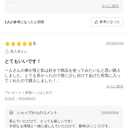
余談ですが・・・
さらに表示
斎藤一人さん(銀座まるかん創設者)の、「そこどけジェル歯みがき」を
クリームにしたら？という閃きから生まれた逸品です。
参考になった
1人
が参考になったと回答
塗り方ひとつで感じ方や効果が変わりますので、何でも お気軽に ご連
絡くださいね。
ご縁に、心から感謝してます♪
銀座まるかん専門店オーロラ
5
オーロラひとりさんカフェ
2024/02/29
代表 高津きみ花
購入者さん
とてもいいです！
一人さんの事が母と私は好きで商品を使ってみたいなと思い購入
しました。とても良かったので母に少し分けてあげた所気に入っ
てくれたので購入しました！
母も乾燥肌で悩んでいましたがとてもツヤツヤになっていい！と
さらに表示
喜んでいました(*^^*)
プレゼント｜家族へ｜はじめて
ありがとうございました♪
注文日：2024/02/21
また購入します！
ショップからのコメント
2024/03/04
喜んでいただけて、とっても嬉しいです♪
大切な お母様と一緒に楽しんでいただけて、最幸(さいこう)です。