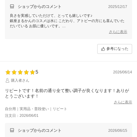
ショップからのコメント
2025/12/17
良さを実感していただけて、とっても嬉しいです♪
銀座まるかんのコスメは水に こだわり、アトピーの方にも喜んでいた
だいている お肌に優しいです。
さらに表示
塗り方ひとつで感じ方や効果が変わりますので、何でも お気軽に ご連
絡くださいね。
ご縁に、心から感謝してます♪
参考になった
銀座まるかん専門店オーロラ
オーロラひとりさんカフェ
代表 高津きみ花
5
2026/06/14
購入者さん
リピートです！名前の通り全て整い調子が良くなります！ありが
とうございます！
さらに表示
自分用｜実用品・普段使い｜リピート
注文日：2026/06/01
ショップからのコメント
2026/06/15