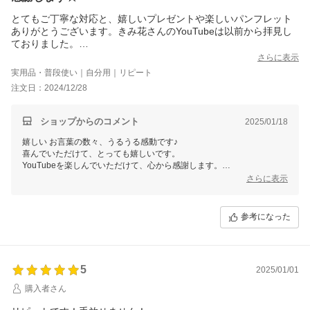
とてもご丁寧な対応と、嬉しいプレゼントや楽しいパンフレット
ありがとうございます。きみ花さんのYouTubeは以前から拝見し
ておりました。
この度のご縁に感謝します&#9825;
さらに表示
このクリームのおかげで乾燥しにくくなって嬉しいです♪
実用品・普段使い｜自分用｜リピート
今後もどうぞよろしくお願いします&#9825;
注文日：2024/12/28
ショップからのコメント
2025/01/18
嬉しい お言葉の数々、うるうる感動です♪
喜んでいただけて、とっても嬉しいです。
YouTubeを楽しんでいただけて、心から感謝します。
さらに表示
使い方ひとつで感じ方や効果が変わりますので、何でも お気軽に ご連
絡くださいね。
ご縁に、心から感謝してます♪
参考になった
銀座まるかん専門店オーロラ
オーロラひとりさんカフェ
代表 高津きみ花
5
2025/01/01
購入者さん