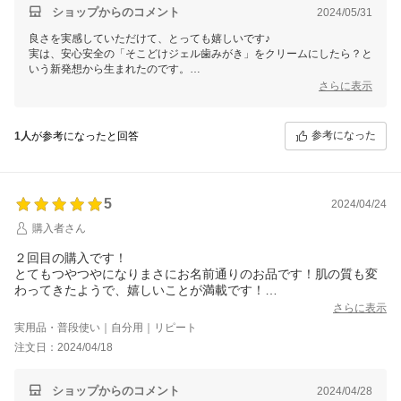
ショップからのコメント
2024/05/31
良さを実感していただけて、とっても嬉しいです♪
実は、安心安全の「そこどけジェル歯みがき」をクリームにしたら？と
いう新発想から生まれたのです。
ひとりさんの魔法を、楽しんでいただけて最幸(さいこう)です。
さらに表示
傷みはツライですものね。
お気持ち、お察しします。
参考になった
1人
が参考になったと回答
つやつやの唇に生まれ変わって、本当に良かったです。
望む自分と出逢う お手伝いをさせていただくことが、私たちオーロラ
の幸せです。
何でも、お気軽に ご連絡くださいね。
5
2024/04/24
ご縁に、心から感謝してます♪
購入者さん
銀座まるかん専門店オーロラ
オーロラひとりさんカフェ
２回目の購入です！
代表 高津きみ花
とてもつやつやになりまさにお名前通りのお品です！肌の質も変
わってきたようで、嬉しいことが満載です！
ありがとうございます！
さらに表示
実用品・普段使い｜自分用｜リピート
注文日：2024/04/18
ショップからのコメント
2024/04/28