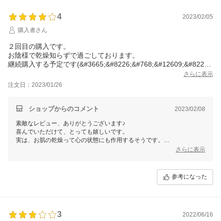
ご縁に、心から感謝してます♪
銀座まるかん専門店オーロラ
4
2023/02/05
オーロラひとりさんカフェ
購入者さん
代表 高津きみ花
２回目の購入です。
お陰様で乾燥知らずで過ごしております。
継続購入する予定です(&#3665;&#8226;&#768;&#12609;&#8226;
&#769;&#3589;&#10024;
さらに表示
注文日：2023/01/26
ショップからのコメント
2023/02/08
素敵なレビュー、ありがとうございます♪
喜んでいただけて、とっても嬉しいです。
実は、お肌の乾燥って心の状態にも作用するそうです。
美容と健康は一対といわれる通りですね。
さらに表示
キレイで元気を応援するオーロラです。
何でも、お気軽にご連絡くださいね。
ご縁に、心から感謝してます♪
参考になった
銀座まるかん専門店オーロラ
オーロラひとりさんカフェ
代表 高津きみ花
3
2022/06/16