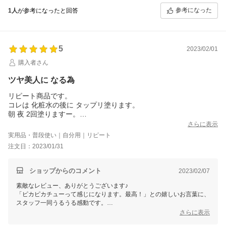
参考になった
1人
が参考になったと回答
塗り方ひとつ使い方ひとつで感じ方や効果が変わりますので、何でも
お気軽にご連絡くださいね。
386629さんとの ご縁に、心から感謝してます♪
銀座まるかん専門店オーロラ
5
オーロラひとりさんカフェ
2023/02/01
代表 高津きみ花
購入者さん
ツヤ美人に なる為
リピート商品です。
コレは 化粧水の後に タップリ塗ります。
朝 夜 2回塗りますー。
乾燥知らず テクスチャは少し固めですが 肌に付けることで ゆる
さらに表示
くなるので困ってはいないです。 ピカピカチューって感じになり
実用品・普段使い｜自分用｜リピート
ます。最高！
注文日：2023/01/31
ショップからのコメント
2023/02/07
素敵なレビュー、ありがとうございます♪
「ピカピカチューって感じになります。最高！」との嬉しいお言葉に、
スタッフ一同うるうる感動です。
喜んでいただけて、とっても嬉しいです。
さらに表示
昨日より今日、自分史上 最高の自分を更新！