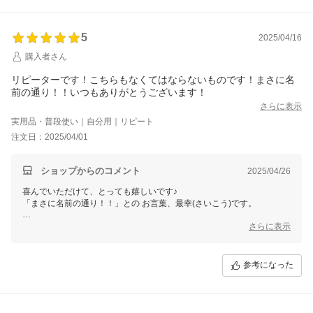
銀座まるかん専門店オーロラ
オーロラひとりさんカフェ
代表 高津きみ花
5
2025/04/16
購入者さん
リピーターです！こちらもなくてはならないものです！まさに名
前の通り！！いつもありがとうございます！
さらに表示
実用品・普段使い｜自分用｜リピート
注文日：2025/04/01
ショップからのコメント
2025/04/26
喜んでいただけて、とっても嬉しいです♪
「まさに名前の通り！！」との お言葉、最幸(さいこう)です。
大人気の安心安全「ジェル歯みがき」をクリームにしたら？という、新
さらに表示
発想から生まれたクリームです。
塗り方ひとつで感じ方や効果が変わりますので、何でも お気軽に ご連
参考になった
絡くださいね。
ご縁に、心から感謝してます♪
銀座まるかん専門店オーロラ
オーロラひとりさんカフェ