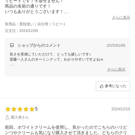
リピートです！手放せません！
商品の名前の通りです！
いつもありがとうございます！
感謝しています！
さらに表示
実用品・普段使い｜自分用｜リピート
注文日：2024/12/30
ショップからのコメント
2025/01/06
良さを実感していただけて、とっても嬉しいです♪
斎藤一人さんのネーミングって、わかりやすいですよねｗ
塗り方ひとつで感じ方や効果が変わりますので、何でも お気軽に ご連
さらに表示
絡くださいね。
ご縁に、心から感謝してます♪
銀座まるかん専門店オーロラ
参考になった
オーロラひとりさんカフェ
代表 高津きみ花
5
2024/12/19
購入者さん
前回、ホワイトクリームを使用し、良かったのでこちらのハリピ
ンつやクリームも気になり購入させて頂きました。どちらのクリ