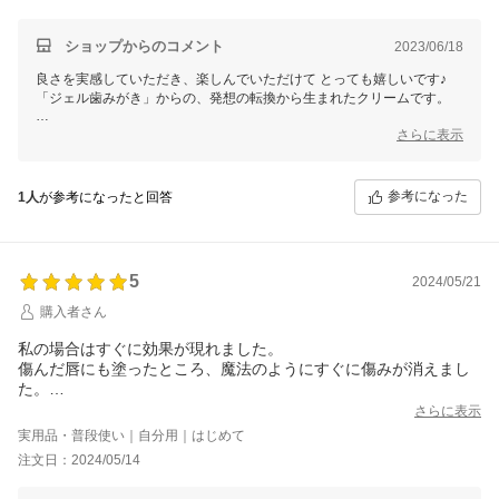
ショップからのコメント
2023/06/18
良さを実感していただき、楽しんでいただけて とっても嬉しいです♪
「ジェル歯みがき」からの、発想の転換から生まれたクリームです。
塗り方ひとつで感じ方や効果が変わりますので、何でも お気軽にご連
さらに表示
絡くださいね。
yukinkodesuさんとの ご縁に、心から感謝してます♪
参考になった
1人
が参考になったと回答
銀座まるかん専門店オーロラ
オーロラひとりさんカフェ
代表 高津きみ花
5
2024/05/21
購入者さん
私の場合はすぐに効果が現れました。
傷んだ唇にも塗ったところ、魔法のようにすぐに傷みが消えまし
た。
5日間続けて塗ったところ、つやつやの唇に生まれ変わりました。
さらに表示
ハリピンつやクリーム、名前通りのクリームでした。
実用品・普段使い｜自分用｜はじめて
一人さんの優しさに感謝で胸がいっぱいです。
注文日：2024/05/14
ありがとうございます。