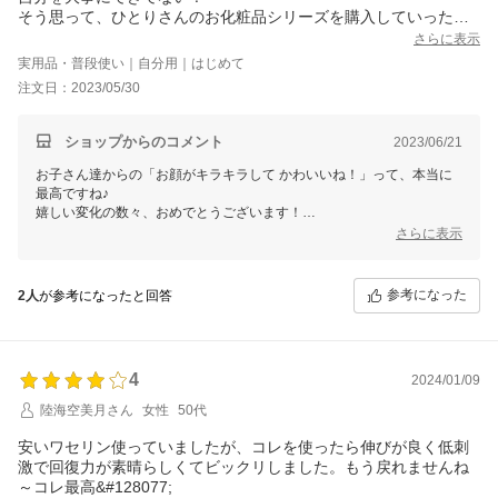
そう思って、ひとりさんのお化粧品シリーズを購入していった中
で、1番いいと感じた商品です！あれっ？ほうれい線薄くなってな
さらに表示
い？目の小皺は？あれっ？アゴは？お肌白くなってきてる！と、
実用品・普段使い｜自分用｜はじめて
毎日塗るたびに変化しているので、スキンケアの時間というより
注文日：2023/05/30
自分へのごほうびの時間です！
それを見て子どもたちが「お顔がキラキラしてかわいいね！」と
言ってくれるので、もう最高です！
ショップからのコメント
2023/06/21
お子さん達からの「お顔がキラキラして かわいいね！」って、本当に
最高ですね♪
嬉しい変化の数々、おめでとうございます！
さらに表示
野菜を洗浄する安心安全のph12という「ジェル歯みがき」からの、発
想の転換で生まれたクリームです。
参考になった
2人
が参考になったと回答
ひとりさんマジックが、笑顔の花を咲かせているのが とっても嬉しい
です(^o^)
何でも、お気軽にご連絡くださいね。
ご縁に、心から感謝してます♪
4
2024/01/09
銀座まるかん専門店オーロラ
オーロラひとりさんカフェ
陸海空美月さん
女性
50代
代表 高津きみ花
安いワセリン使っていましたが、コレを使ったら伸びが良く低刺
激で回復力が素晴らしくてビックリしました。もう戻れませんね
～コレ最高&#128077;