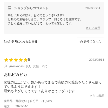
良かったー！！不思議！！「そこどけジェル歯みがき」をお顔に
塗るクリームとして改良したのが、「ハリピンつやクリーム」
ショップからのコメント
2023/06/14
（きみ花さん)！！そこどけジェル歯みがき良さそー！！絶対いい
嬉しい変化の数々、おめでとうございます♪
よね！！
行動力の素晴らしさに、スタッフ一同うるうる感動です。
楽しく愛用していただけて、とっても嬉しいです。
さらに表示
どちらも大好きな逸品です♪
安心 安全な、野菜を洗浄するph12で出来ています。
歯みがきからクリーム？って、発想が楽しいですよね。
参考になった
1人
が参考になったと回答
何でも、お気軽にご連絡くださいね。
ご縁に、心から感謝してます♪
銀座まるかん専門店オーロラ
オーロラひとりさんカフェ
5
2023/05/14
代表 高津きみ花
yukinkodesuさん
女性
50代
お肌ピカピカ
化粧の仕上げが、艶があってまるで高級の化粧品をたくさん使っ
ているように見えます！
運気も上がりそうです！ありがとうございます
さらに表示
実用品・普段使い｜自分用｜はじめて
注文日：2023/04/15