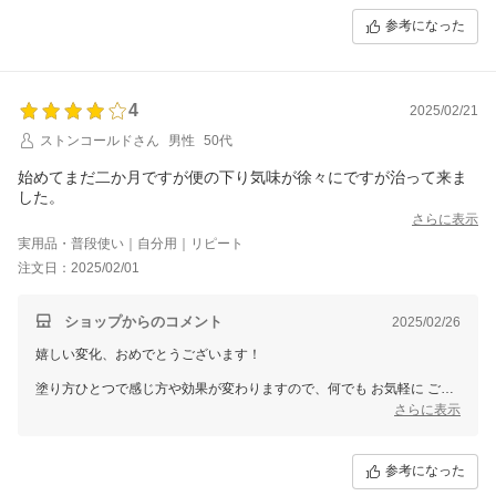
銀座まるかん専門店オーロラ
参考になった
オーロラひとりさんカフェ
代表 高津きみ花
4
2025/02/21
ストンコールドさん
男性
50代
始めてまだ二か月ですが便の下り気味が徐々にですが治って来ま
した。
さらに表示
実用品・普段使い｜自分用｜リピート
注文日：2025/02/01
ショップからのコメント
2025/02/26
嬉しい変化、おめでとうございます！
塗り方ひとつで感じ方や効果が変わりますので、何でも お気軽に ご連
絡くださいね。
さらに表示
望む自分と出逢う お手伝いをさせていただくことが、私たちオーロラ
の幸せです。
何でも お気軽に ご連絡くださいね。
参考になった
ご縁に、心から感謝してます♪