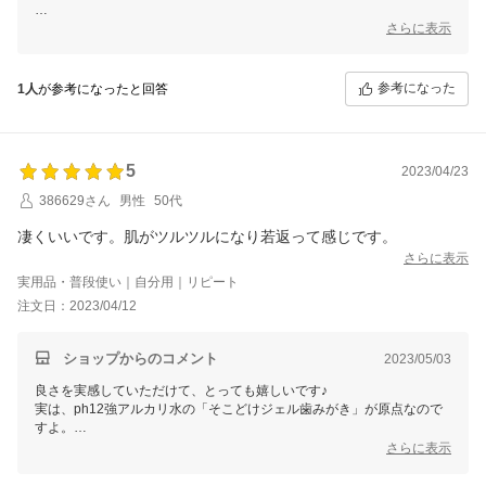
大人気の?12というジェル歯みがきをクリームにしたら？という発想か
さらに表示
ら生まれた画期的な逸品です。
使い方ひとつで感じ方や効果が変わりますので、何でも お気軽に ご連
参考になった
1人
が参考になったと回答
絡くださいね。
こちらこそ♪
出逢っていただき、ご縁を紡いでくださり心から感謝してます♪
銀座まるかん専門店オーロラ
5
2023/04/23
オーロラひとりさんカフェ
386629さん
男性
50代
代表 高津きみ花
凄くいいです。肌がツルツルになり若返って感じです。
さらに表示
実用品・普段使い｜自分用｜リピート
注文日：2023/04/12
ショップからのコメント
2023/05/03
良さを実感していただけて、とっても嬉しいです♪
実は、ph12強アルカリ水の「そこどけジェル歯みがき」が原点なので
すよ。
クリームをつくってみたら、どうだろう？という発想から生まれていま
さらに表示
す。
男女問わず年齢問わず、喜んでいただく逸品です。