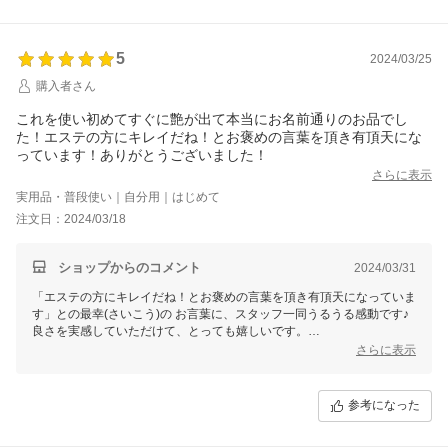
銀座まるかん専門店オーロラ
オーロラひとりさんカフェ
代表 高津きみ花
5
2024/03/25
購入者さん
これを使い初めてすぐに艶が出て本当にお名前通りのお品でし
た！エステの方にキレイだね！とお褒めの言葉を頂き有頂天にな
っています！ありがとうございました！
さらに表示
実用品・普段使い｜自分用｜はじめて
注文日：2024/03/18
ショップからのコメント
2024/03/31
「エステの方にキレイだね！とお褒めの言葉を頂き有頂天になっていま
す」との最幸(さいこう)の お言葉に、スタッフ一同うるうる感動です♪
良さを実感していただけて、とっても嬉しいです。
さらに表示
余談ですが・・・
大人気の「そこどけジェル歯みがき」をクリームにしたら どうだろ
う？という、楽しい発想から生まれた お肌に優しい画期的な逸品で
参考になった
す。
何でも、お気軽に ご連絡くださいね。