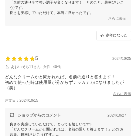
「名前の通り全て整い調子が良くなります！」とのこと、最幸(さいこ
う)です。
良さを実感していただけて、本当に良かったです。
さらに表示
塗り方ひとつで感じ方や効果が変わりますので、何でも お気軽に ご連
絡くださいね。
ご縁に、心から感謝してます♪
参考になった
銀座まるかん専門店オーロラ
オーロラひとりさんカフェ
代表 高津きみ花
5
2024/10/25
あおいそら11さん
女性
40代
どんなクリームかと聞かれれば、名前の通りと答えます！
初めて使った時は使用量が分からずテッカテカになりましたが
（笑）
乾燥肌ですがきちんと保湿もされ、メイク崩れもありません。
さらに表示
肌にツヤが出るのは良いですね。
注文日：2024/10/15
気分が上がります！
ショップからのコメント
2024/10/27
良さを実感していただけて、とっても嬉しいです♪
「どんなクリームかと聞かれれば、名前の通りと答えます！」との お
言葉、最幸(さいこう)です。