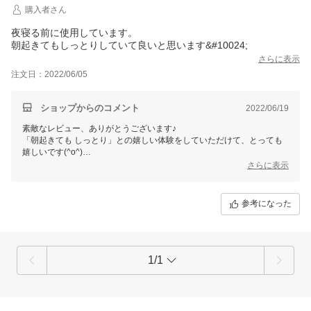
購入者さん
夜寝る前に使用しています。
朝起きてもしっとりしていて良いと思います&#10024;
さらに表示
注文日：2022/06/05
ショップからのコメント
2022/06/19
素敵なレビュー、ありがとうございます♪
「朝起きても しっとり」との嬉しい体験をしていただけて、とっても
嬉しいです(^o^)
手の平＆指の腹･･･面を使って、手の温もりを感じながら優しく･･･する
さらに表示
と、スーッと浸透します。
潤い美肌のみならず･･･
ちょっと不思議で楽しいお話ですが「お顔のツヤは世間のご加護」で、
参考になった
お顔にツヤを出すと運気アップ♪
朝＆晩のケアに、 「ハリピンつやクリーム」オススメです。
何でも、お気軽にご連絡くださいませ。
ご縁に、心から感謝してます♪
1/1
銀座まるかん専門店オーロラ
オーロラひとりさんカフェ
代表 高津きみ花