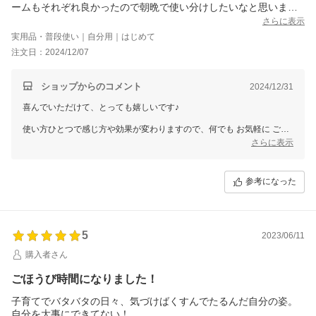
ームもそれぞれ良かったので朝晩で使い分けしたいなと思いま
す。
さらに表示
実用品・普段使い｜自分用｜はじめて
注文日：2024/12/07
ショップからのコメント
2024/12/31
喜んでいただけて、とっても嬉しいです♪
使い方ひとつで感じ方や効果が変わりますので、何でも お気軽に ご連
絡くださいね。
さらに表示
望む自分と出逢う お手伝いをさせていただくことが、私たちオーロラ
の幸せです。
参考になった
ご縁に、心から感謝します♪
銀座まるかん専門店オーロラ
オーロラひとりさんカフェ
代表 高津きみ花
5
2023/06/11
購入者さん
ごほうび時間になりました！
子育てでバタバタの日々、気づけばくすんでたるんだ自分の姿。
自分を大事にできてない！