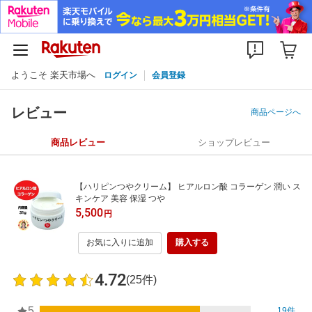
ようこそ 楽天市場へ
ログイン
会員登録
レビュー
商品ページへ
商品レビュー
ショップレビュー
【ハリピンつやクリーム】 ヒアルロン酸 コラーゲン 潤い ス
キンケア 美容 保湿 つや
5,500
円
お気に入りに追加
購入する
4.72
(25件)
5
19件