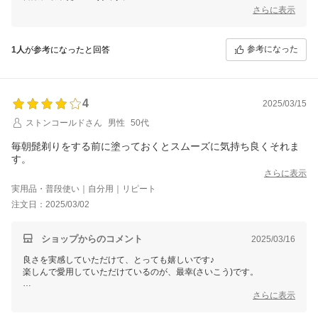
さらに表示
ＰＨ12という安心安全の最幸(さいこう)のジェル歯みがきを、クリーム
にしたいという想いから生まれた逸品です。
参考になった
1人
が参考になったと回答
塗り方ひとつで感じ方や効果が変わりますので、何でも お気軽に ご連
絡くださいね。
ご縁に、心から感謝してます♪
銀座まるかん専門店オーロラ
オーロラひとりさんカフェ
4
2025/03/15
代表 高津きみ花
ストンコールドさん
男性
50代
毎朝髭剃りをする前に塗っておくとスムーズに気持ち良くそれま
す。
さらに表示
実用品・普段使い｜自分用｜リピート
注文日：2025/03/02
ショップからのコメント
2025/03/16
良さを実感していただけて、とっても嬉しいです♪
楽しんで愛用していただけているのが、最幸(さいこう)です。
塗り方ひとつで感じ方や効果が変わりますので、何でも お気軽に ご連
さらに表示
絡くださいね。
ご縁に、心から感謝してます♪