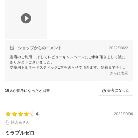
ショップからのコメント
2022/08/22
当店のご利用、,そしてレビューキャンペーンにご参加頂きまして誠に
ありがとうございました。
交換用トルネードスティック1本を送らせて頂きます。到着まで今しば
らくお待ちくださいませ。
さらに表示
お客様から頂きますご感想は、当店スタッフ一同にとって、大変励みと
なります。今後共お客様にご満足いただけますよう、更なる努力をして
まいりますので、 またのご利用を心よりお待ち申し上げております。
参考になった
16人
が参考になったと回答
4
2022/09/06
購入者さん
ミラブルゼロ