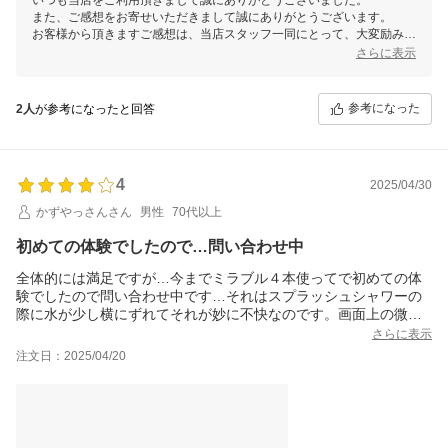
また、ご感想をお寄せいただきまして誠にありがとうございます。
お客様から頂きますご感想は、当店スタッフ一同にとって、大変励みと
なります。今後共お客様にご満足いただけますよう、更なる努力をして
さらに表示
まいりますので、 またのご利用を心よりお待ち申し上げております。
参考になった
2人
が参考になったと回答
4
2025/04/30
かずやっさんさん
男性
70代以上
初めての体験でしたので…問い合わせ中
全体的には満足ですが…今までミラブル４本使ってで初めての体
験でしたので問い合わせ中です…それはスプラッシュシャワーの
際に水が少し横にずれてそれが妙に不快なのです。画面上の微妙
な外への軌跡…どの程度が許容範囲なのかを問い合わせ中です…
さらに表示
わかりましたならご報告致しますね。
注文日：2025/04/20
心から感謝いたします｡本日無事交換品受け取らせていただきまし
た｡お忙しい中ありがとうございました｡水が散らず快適に使えま
す｡