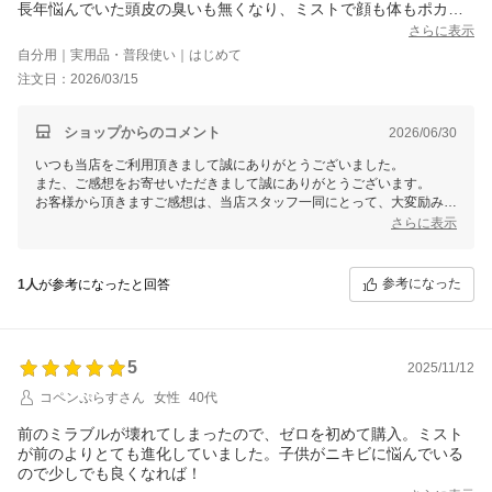
長年悩んでいた頭皮の臭いも無くなり、ミストで顔も体もポカポ
カ。ｼﾞｪｯﾄで頭皮と肩のﾏｯｻｰｼﾞは極上です。
さらに表示
髪もサラサラになり肌は美顔器後のようで良いことしかない。ア
自分用｜実用品・普段使い｜はじめて
◯ミカのより安かったので違いが謎ですが大満足です。
注文日：2026/03/15
ショップからのコメント
2026/06/30
いつも当店をご利用頂きまして誠にありがとうございました。
また、ご感想をお寄せいただきまして誠にありがとうございます。
お客様から頂きますご感想は、当店スタッフ一同にとって、大変励みと
なります。今後共お客様にご満足いただけますよう、更なる努力をして
さらに表示
まいりますので、 またのご利用を心よりお待ち申し上げております。
参考になった
1人
が参考になったと回答
5
2025/11/12
コペンぷらすさん
女性
40代
前のミラブルが壊れてしまったので、ゼロを初めて購入。ミスト
が前のよりとても進化していました。子供がニキビに悩んでいる
ので少しでも良くなれば！