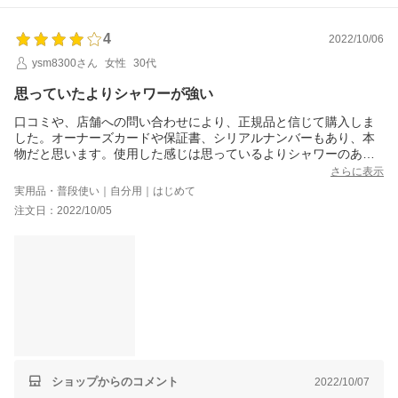
4
2022/10/06
ysm8300さん
女性
30代
思っていたよりシャワーが強い
口コミや、店舗への問い合わせにより、正規品と信じて購入しま
した。オーナーズカードや保証書、シリアルナンバーもあり、本
物だと思います。使用した感じは思っているよりシャワーのあた
る感じが強く、顔にあてたままで本当に大丈夫か少し心配しまし
さらに表示
た。化粧はファンデとアイブローのみですが、あまり化粧は落ち
実用品・普段使い｜自分用｜はじめて
なかったので、クレンジングが必要です。手にマジックで線を書
注文日：2022/10/05
いて、30秒シャワーをあてて、指の腹で撫でましたが、相当な力
を加えないと消えませんでした。軽くでは無理です。全身にシャ
ワーを長めにあてると、上がった後、いつもより暖かさが長く感
じました。使用するのに少しコツはいりますが、使用していこう
と思います。
ショップからのコメント
2022/10/07