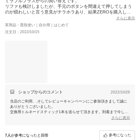
ミラブルプラスからの買い替えです。
リファも検討しましたが、手元のボタンを間違えて押してしまう
のが煩わしいと言う意見がチラホラあり、結果ZEROを購入しま
した。
さらに表示
プラスは、お湯を止めてから、シャワーヘッド内のお湯がポタポ
実用品・普段使い｜自分用｜はじめて
タと垂れ続けるのが不快でしたが、ZEROはあまり残留水が無
注文日：2022/10/15
く、この点は良かったです。
止水スイッチは、お湯は完全には止まらないため(仕様)元栓から止
める必要があります。
とは言え、少し止めたい時には便利ですね。
ミストも、プラスより温かく感じます。
夫が翌朝の頭皮のベタつきが減った！と、私より夢中になってい
ます。
もう他のシャワーヘッドには戻れませんね。
プラスとZEROで迷うなら、ZEROをお勧めします。
写真の通り、初期不良が(1本別方向を向く水流があった)ありまし
たが、伝えたらすぐに代替品を送ってくれました。返品用の着払
ショップからのコメント
2022/10/26
い伝票も同梱されていたので、スムーズに交換してもらいまし
当店のご利用、,そしてレビューキャンペーンにご参加頂きまして誠に
た。
ありがとうございました。
交換用トルネードスティック1本を送らせて頂きます。到着まで今しば
らくお待ちくださいませ。
さらに表示
お客様から頂きますご感想は、当店スタッフ一同にとって、大変励みと
なります。今後共お客様にご満足いただけますよう、更なる努力をして
まいりますので、 またのご利用を心よりお待ち申し上げております。
参考になった
7人
が参考になったと回答