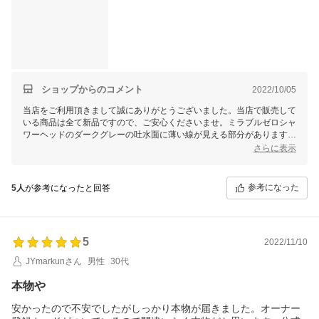
いう商品だという意味で記載していました。
ほか、何回か使ってみてやはり前のよりも使い勝手が良いため、
☆を1つ上げたさせていただいたのと、
このようなレビューでも、ちゃんと交換用トルネードスティック1
本は送ってくださったため、レビューを更新させていただきまし
た。
[旧投稿]
ショップからのコメント
2022/10/05
注文時に「運送途中などの少々の箱潰れや汚れ等はご容赦くださ
当店をご利用頂きまして誠にありがとうございました。当店で販売して
い。」との文言があり、ちょっと不安に思っていましたが、ダン
いる商品は全て新品ですので、ご安心くださいませ。ミラブルゼロシャ
ボールの中にプチプチと紙で緩衝されており、箱自体の潰れや汚
ワーヘッドのダークグレーの吐水面に薄い線が見える部分があります
れは無かったです。
が、樹脂成型によるもので不良品ではありません。サイエンス社のホー
さらに表示
ただ商品を開けてみると、シャワーヘッド自体のダークグレーの
ムページでご確認して頂けば幸いと存じます。また、ミラブルゼロはウ
箇所には、(添付写真で見えるかどうか分かりませんが)細かなキズ
ォーターハンマー等の影響でホースや水栓の破損が起こらないように完
(?)亀裂(?)があったりはし、
全止水しない仕様となっております。詳しい内容は商品の取扱説明書の
参考になった
補償をお願いするレベルではないかも知れませんが、展示品だっ
5人
が参考になったと回答
第25ページとサイエンスホームページのお客様サポートのよくある質
たのかなだったり新古品だったのかなとは思ってしまうような感
問に記載しておりますので、ご確認して頂けばと存じます。何か気にな
じだったため、
る点や不具合などがございましたら、弊店にてお問い合わせして頂けば
それなりに値段のするシャワーヘッドとしては、気になる人は気
対応させていただきます。今後共お客様にご満足いただけますよう、更
になってしまうかも知れないと思いました…
5
2022/11/10
なる努力をしてまいりますので、またのご利用を心よりお待ち申し上げ
(1年以内に何かあった場合は、メーカー保証に頼ろうかなと思っ
ております。
JYmarkunさん
男性
30代
てます…)
また、ミラブルゼロ自体の止水ボタンは完全止水ではないため、
本物や
水圧等によってはポタポタと水が垂れてくることもあるようでし
た。
安かったので不安でしたがしっかり本物が届きました。オーナー
ですが、前に使っていたミラブルシャワーヘッドよりは、明らか