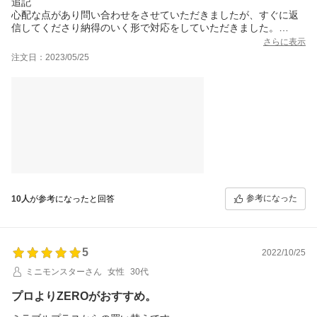
追記
ったです
心配な点があり問い合わせをさせていただきましたが、すぐに返
ありがとうございました。
信してくださり納得のいく形で対応をしていただきました。
星5つに変更させていただきます。
さらに表示
こちらは新品なのでしょうか？
注文日：2023/05/25
商品到着して中身を確認したところ、拭き取り跡が残っていまし
た。
中古品なのでしょうか？それとも製造出荷の経過でこの様な水拭
き跡がつくことがあるのでしょうか？
参考になった
10人
が参考になったと回答
5
2022/10/25
ミニモンスターさん
女性
30代
プロよりZEROがおすすめ。