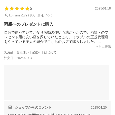
5
2025/01/18
komaneti1799さん
男性
40代
両親へのプレゼントに購入
自分で使っていてかなり感動の使い心地だったので、両親へのプ
レゼント用に安い店を探していたところ、ミラブルの正規代理店
をやっている友人の紹介でこちらのお店で購入しました。
小売店に比べてかなり安く、配送もスムーズでした。
さらに表示
両親も気に入って使ってくれています。
実用品・普段使い｜家族へ｜はじめて
注文日：2025/01/04
ショップからのコメント
2025/01/20
いつも当店をご利用頂きまして誠にありがとうございました。