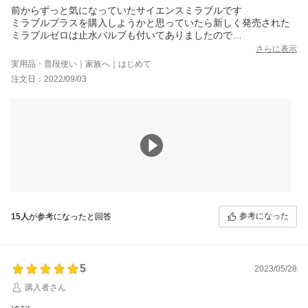
前からずっと気になっていたサイエンスミラブルです
ミラブルプラスを購入しようかと思っていたら新しく発売された
ミラブルゼロは止水バルブも付いてありましたので
さらに使うのが楽しみでした
さらに表示
インターネットで購入するのは非正規品ばっかりだっとなってい
実用品・普段使い｜家族へ｜はじめて
たので凄く不安でしだけれど
注文日：2022/09/03
皆さんのレビューを見てビューティープラスコスメさんは信頼出
来そうだったのでやっと思い切って購入をしました。
手元に届くのも早く、綺麗な箱です
オーナーズ登録も出来ました。
早速設置して使って見たところ、思ってた通りお肌すべすべ髪質
ふわふわ!最高です^ ^
ですか、取り扱い説明書通り止水バルブの水がずっと垂れでます
ポタポタくらいなのかと思ってたら結構な水の量の流れなのでこ
れが通常なのかどうか分からず凄く気になりました
早速ショップに問い合わせをしてサイエンスにも問い合わせして
見たところこれが通常との事でした
参考になった
15人
が参考になったと回答
それであればちょっとガッカリです！
そうしたら、止水バルブが付いてないミラブルプラスでも良かっ
たかなっと！!
これから冬場になりずれ止水バルブ機能が必要なのに垂れ流しに
5
2023/05/28
なったら冷たく辺りますね
結構！本体水止を使うことになるなんて…残念！！
購入者さん
この問題を次回は是非改善して欲しいですね
当社のビューティープラスコスメさんのご対応は凄く親切で良か