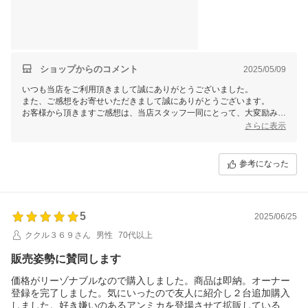
ショップからのコメント
2025/05/09
いつも当店をご利用頂きまして誠にありがとうございました。
また、ご感想をお寄せいただきまして誠にありがとうございます。
お客様から頂きますご感想は、当店スタッフ一同にとって、大変励みと
なります。今後共お客様にご満足いただけますよう、更なる努力をして
さらに表示
まいりますので、 またのご利用を心よりお待ち申し上げております。
参考になった
5
2025/06/25
ククル３６９さん
男性
70代以上
販売姿勢に賛同します
価格がリーゾナブルなので購入しました。商品は即納。オーナー
登録を完了しました。気にいったので友人に紹介し２台追加購入
しました。好き嫌いのあるアンミカを登場させて拡販している他