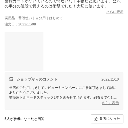
登録カードがついているので間違いなく本物だと思います。公式
に性能が良いような感じはするので、
の半分の値段で買えるのは衝撃でした！大切に使います。
ミラブルシャワーヘッドの新しいのの購入を検討している方は、
さらに表示
購入をおすすめしますｂ
実用品・普段使い｜自分用｜はじめて
注文日：2022/11/08
ショップからのコメント
2022/11/10
当店のご利用、,そしてレビューキャンペーンにご参加頂きまして誠に
ありがとうございました。
交換用トルネードスティック1本を送らせて頂きます。到着まで今しば
らくお待ちくださいませ。
さらに表示
お客様から頂きますご感想は、当店スタッフ一同にとって、大変励みと
なります。今後共お客様にご満足いただけますよう、更なる努力をして
まいりますので、 またのご利用を心よりお待ち申し上げております。
参考になった
5人
が参考になったと回答