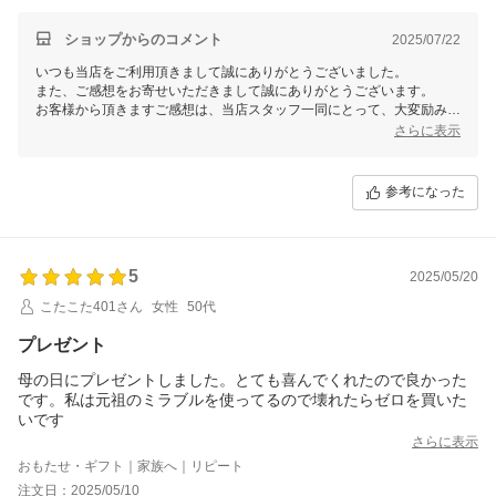
ショップからのコメント
2025/07/22
いつも当店をご利用頂きまして誠にありがとうございました。
また、ご感想をお寄せいただきまして誠にありがとうございます。
お客様から頂きますご感想は、当店スタッフ一同にとって、大変励みと
なります。今後共お客様にご満足いただけますよう、更なる努力をして
さらに表示
まいりますので、 またのご利用を心よりお待ち申し上げております。
参考になった
5
2025/05/20
こたこた401さん
女性
50代
プレゼント
母の日にプレゼントしました。とても喜んでくれたので良かった
です。私は元祖のミラブルを使ってるので壊れたらゼロを買いた
いです
さらに表示
おもたせ・ギフト｜家族へ｜リピート
注文日：2025/05/10