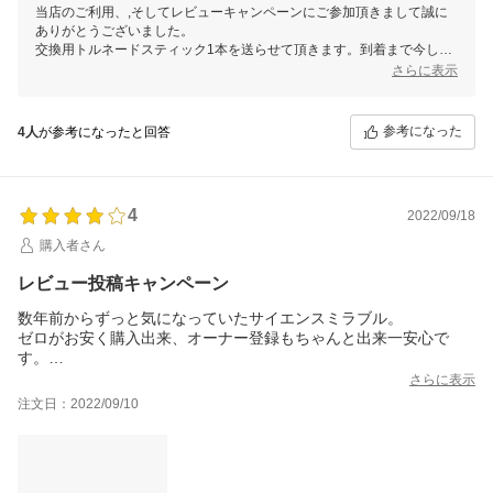
当店のご利用、,そしてレビューキャンペーンにご参加頂きまして誠に
ありがとうございました。
交換用トルネードスティック1本を送らせて頂きます。到着まで今しば
らくお待ちくださいませ。
さらに表示
お客様から頂きますご感想は、当店スタッフ一同にとって、大変励みと
なります。今後共お客様にご満足いただけますよう、更なる努力をして
まいりますので、 またのご利用を心よりお待ち申し上げております。
参考になった
4人
が参考になったと回答
4
2022/09/18
購入者さん
レビュー投稿キャンペーン
数年前からずっと気になっていたサイエンスミラブル。
ゼロがお安く購入出来、オーナー登録もちゃんと出来一安心で
す。
発送も早く、しっかりした化粧箱で注文してから3日程で届きまし
さらに表示
た。
注文日：2022/09/10
早速使ってみて…とても心地良いです。
ですか、取り扱い説明書通り止水バルブの水がずっと垂れでま
す。
ポタポタくらいなのかと思ってたら結構な水の量の流れなので、