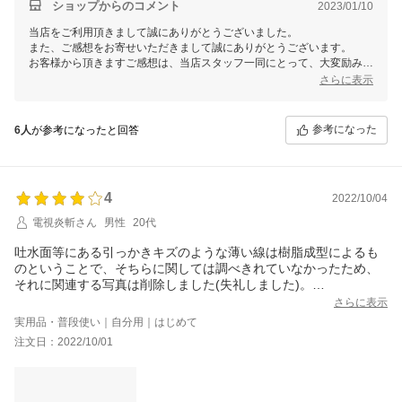
1度の使用感は髪も肌も何となくしっとりしてる様な気がします。
ショップからのコメント
2023/01/10
これから毎日使ってみて、どの様に変化するか楽しみです。
当店をご利用頂きまして誠にありがとうございました。
因みにやっぱり水止めはぽたぽたと出てきますし、シャワーの元
また、ご感想をお寄せいただきまして誠にありがとうございます。
をとめても、ヘッドに溜まったお湯が暫くぽたぽたしていて切れ
お客様から頂きますご感想は、当店スタッフ一同にとって、大変励みと
は悪いです(笑)
なります。今後共お客様にご満足いただけますよう、更なる努力をして
さらに表示
－－追記－－
まいりますので、 またのご利用を心よりお待ち申し上げております。
2週間使った後の感想は☆3から☆5に上げます。
良い意味で髪質が明らかに変わりました。
参考になった
4人家族中3人に髪質変化あり、1人は肌がツルツルになったとの
6人
が参考になったと回答
事。
もしかしたらバブルのシャワーではなく塩素除去のカートリッジ
が良いのかも？
全く変化ないと言ったのは我が家で1番若い20歳の娘だけでした
4
2022/10/04
が、彼女の場合は元々髪はストレートのサラサラで肌はニキビな
電視炎斬さん
男性
20代
どできない美肌の持ち主なので効果など感じないのかもしれませ
ん。
吐水面等にある引っかきキズのような薄い線は樹脂成型によるも
男性の皮脂落としやエイジングケアなどを求めている人の方が効
のということで、そちらに関しては調べきれていなかったため、
果を感じるのかなと思いました。
それに関連する写真は削除しました(失礼しました)。
ただ、シャワーヘッドの後ろにあるキズは、公式サイト等にもあ
さらに表示
る写真のものとも別の形状なので、こちらに関してはメーカー側
実用品・普段使い｜自分用｜はじめて
の問題かショップ側の問題かは分かりませんが、単純なキズなの
注文日：2022/10/01
では無いかと思っています。
(ただ、使う分には今のところ実害は無いため、補償は求めませ
ん。)
また、完全止水でないことは調べた上で記載していたので、そう