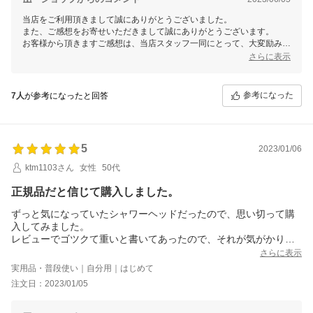
当店をご利用頂きまして誠にありがとうございました。
また、ご感想をお寄せいただきまして誠にありがとうございます。
お客様から頂きますご感想は、当店スタッフ一同にとって、大変励みと
なります。今後共お客様にご満足いただけますよう、更なる努力をして
さらに表示
まいりますので、 またのご利用を心よりお待ち申し上げております。
参考になった
7人
が参考になったと回答
5
2023/01/06
ktm1103さん
女性
50代
正規品だと信じて購入しました。
ずっと気になっていたシャワーヘッドだったので、思い切って購
入してみました。
レビューでゴツクて重いと書いてあったので、それが気がかりで
したが(前のシャワーヘッドより100グラム程重い)想像していたよ
さらに表示
りも気になりませんでした。
実用品・普段使い｜自分用｜はじめて
ただ前のよりシャワーの幅が小さくなった分、物足りなく感じま
注文日：2023/01/05
すが、最初だけですぐ慣れると思います。
デザインが格好悪いのは覚悟してました。