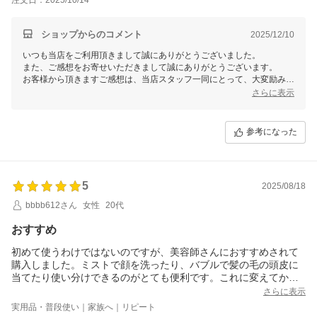
ショップからのコメント
2025/12/10
いつも当店をご利用頂きまして誠にありがとうございました。
また、ご感想をお寄せいただきまして誠にありがとうございます。
お客様から頂きますご感想は、当店スタッフ一同にとって、大変励みと
なります。今後共お客様にご満足いただけますよう、更なる努力をして
さらに表示
まいりますので、 またのご利用を心よりお待ち申し上げております。
参考になった
5
2025/08/18
bbbb612さん
女性
20代
おすすめ
初めて使うわけではないのですが、美容師さんにおすすめされて
購入しました。ミストで顔を洗ったり、バブルで髪の毛の頭皮に
当てたり使い分けできるのがとても便利です。これに変えてから
髪の毛の引っかかりが減りました！
さらに表示
実用品・普段使い｜家族へ｜リピート