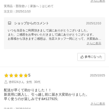
さらに表示
実用品・普段使い｜家族へ｜はじめて
注文日：2025/11/10
ショップからのコメント
2025/12/10
いつも当店をご利用頂きまして誠にありがとうございました。
また、ご感想をお寄せいただきまして誠にありがとうございます。
お客様から頂きますご感想は、当店スタッフ一同にとって、大変励みと
なります。今後共お客様にご満足いただけますよう、更なる努力をして
さらに表示
まいりますので、 またのご利用を心よりお待ち申し上げております。
参考になった
5
2025/10/25
杏6524さん
女性
30代
配送が早くて助かりました！！
新居用に購入し、引っ越し前に届き大変助かりました。
早く使うのが楽しみです&#127925;
さらに表示
注文日：2025/10/14