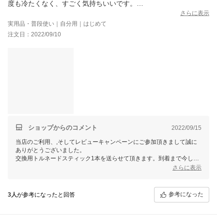
度も冷たくなく、すごく気持ちいいです。
スプラッシュストレートは、もう少し広範囲から
さらに表示
水が出てほしいです。
実用品・普段使い｜自分用｜はじめて
口腔モードは、高圧洗浄機並みに強いので、
注文日：2022/09/10
怖くてとても口に当てる気になりません。
もっと違うモードがよかったです。
ストップボタンは、皆さんが言う通り水漏れするので、あまり使
わないかな。
1回使っただけですが、髪の艶がいつもより
あるような気がします。
お風呂が楽しみになりました。
概ね満足ですが、定価で買うかと言われたら、
買いませんね。お安く買えてよかったです。
ショップからのコメント
2022/09/15
当店のご利用、,そしてレビューキャンペーンにご参加頂きまして誠に
ありがとうございました。
交換用トルネードスティック1本を送らせて頂きます。到着まで今しば
らくお待ちくださいませ。
さらに表示
お客様から頂きますご感想は、当店スタッフ一同にとって、大変励みと
なります。今後共お客様にご満足いただけますよう、更なる努力をして
まいりますので、 またのご利用を心よりお待ち申し上げております。
参考になった
3人
が参考になったと回答