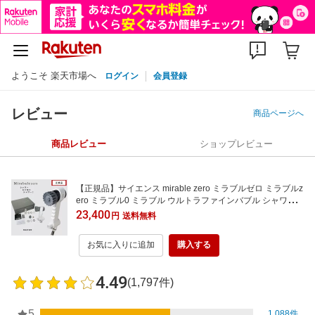
ようこそ 楽天市場へ
ログイン
会員登録
レビュー
商品ページへ
商品レビュー
ショップレビュー
【正規品】サイエンス mirable zero ミラブルゼロ ミラブルz
ero ミラブル0 ミラブル ウルトラファインバブル シャワー
ヘッド 塩素除去機能 トルネードスティック ミスト ミラブル
23,400
円
送料無料
プラス 止水ボタン シリアルナンバー入り 最新モデル
お気に入りに追加
購入する
4.49
(1,797件)
5
1,088件