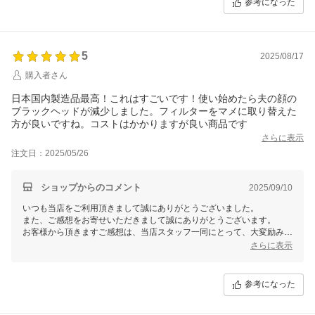
参考になった
5
2025/08/17
購入者さん
日本国内製造品最高！これはすごいです！使い始めたら夫の顔の
ブラックヘッドが減少しました。フィルターをマメに取り替えた
方が良いですね。コストはかかりますが良い商品です
さらに表示
注文日：2025/05/26
ショップからのコメント
2025/09/10
いつも当店をご利用頂きまして誠にありがとうございました。
また、ご感想をお寄せいただきまして誠にありがとうございます。
お客様から頂きますご感想は、当店スタッフ一同にとって、大変励みと
なります。今後共お客様にご満足いただけますよう、更なる努力をして
さらに表示
まいりますので、 またのご利用を心よりお待ち申し上げております。
参考になった