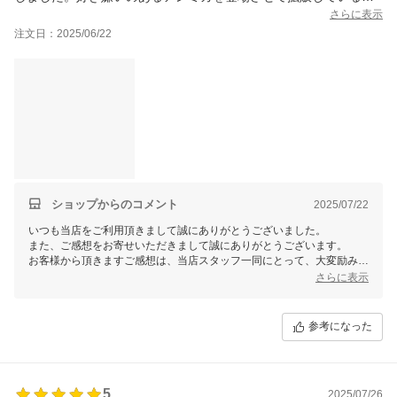
店がありますが、そのため価格が２倍になるのはいかにも理不
さらに表示
尽。本店舗の販売姿勢に賛同します。
注文日：2025/06/22
ショップからのコメント
2025/07/22
いつも当店をご利用頂きまして誠にありがとうございました。
また、ご感想をお寄せいただきまして誠にありがとうございます。
お客様から頂きますご感想は、当店スタッフ一同にとって、大変励みと
なります。今後共お客様にご満足いただけますよう、更なる努力をして
さらに表示
まいりますので、 またのご利用を心よりお待ち申し上げております。
参考になった
5
2025/07/26