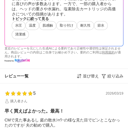
に喜びの声が多数あります。一方で、一部の購入者から
は、ヘッドの重さや水漏れ、塩素除去カートリッジの高価
さについての指摘があります。
トピックに絞って見る
水圧
温度
肌感触
取り付け
耐久性
節水
清潔感
直近のレビューを元にした生成AIによる要約であり正確性や適切性は保証されませ
ん。商品レビューの内容はご自身でお確かめ下さい。要約のご利用は
利用規約
が適
用されます。
レビュー一覧
並び替え
絞り込み
5
2026/03/19
購入者さん
早く買えばよかった。最高！
CMで見た事あるし 庭の散水ｼｬﾜｰの様な見た目でピンとこなかっ
たのですが 夫の勧めで購入。