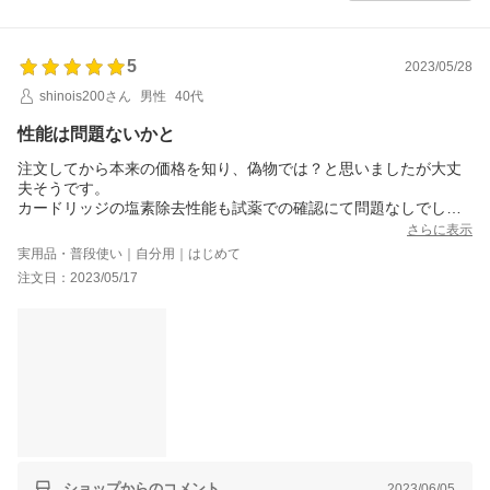
5
2023/05/28
shinois200さん
男性
40代
性能は問題ないかと
注文してから本来の価格を知り、偽物では？と思いましたが大丈
夫そうです。
カードリッジの塩素除去性能も試薬での確認にて問題なしでし
た。
さらに表示
実用品・普段使い｜自分用｜はじめて
注文日：2023/05/17
ショップからのコメント
2023/06/05