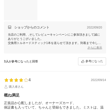
凄く気になりました。
それと、ミストをシャワーフックに掛けて使うと、冷たい・寒い
です。
約２0ｃｍ以上離れると、温度が凄く下がります。ミストは手持ち
で使うしかなさそうです。
夫は冬はミスト無理だなァと言ってます。ちょっとガッカリなの
で☆４で。
ショップからのコメント
2022/09/20
当店のご利用、,そしてレビューキャンペーンにご参加頂きまして誠に
ありがとうございました。
交換用トルネードスティック1本を送らせて頂きます。到着まで今しば
らくお待ちくださいませ。
さらに表示
お客様から頂きますご感想は、当店スタッフ一同にとって、大変励みと
なります。今後共お客様にご満足いただけますよう、更なる努力をして
まいりますので、 またのご利用を心よりお待ち申し上げております。
参考になった
3人
が参考になったと回答
4
2022/09/14
購入者さん
概ね満足
正規品か心配しましたが、オーナーズカード、
保証書も入っていて、ちゃんと登録もできました。ミストは、温