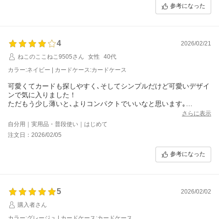
参考になった
4
2026/02/21
ねこのここねこ9505さん
女性
40代
カラー:ネイビー | カードケース:カードケース
可愛くてカードも探しやすく､そしてシンプルだけど可愛いデザイ
ンで気に入りました！
ただもう少し薄いと､よりコンパクトでいいなと思います｡
カード入れられる枚数少し減らして薄めになったタイプがあれば､
さらに表示
欲しいなと思います｡
自分用｜実用品・普段使い｜はじめて
注文日：2026/02/05
参考になった
5
2026/02/02
購入者さん
カラー:グレージュ | カードケース:カードケース