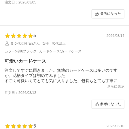
注文日：2026/03/05
参考になった
5
2026/03/14
５０代女性ranさん
女性
70代以上
カラー:花柄ブラック | カードケース:カードケース
可愛いカードケース
注文してすぐに届きました。無地のカードケースは多いのです
が、花柄タイプは初めてみました
すごく可愛いくてとても気に入りました。包装もとても丁寧にし
ており良いお店だなとかんじました。また何かのときには お願
さらに表示
いしたいと思います。お世話になりました。
注文日：2026/03/12
参考になった
5
2026/03/10