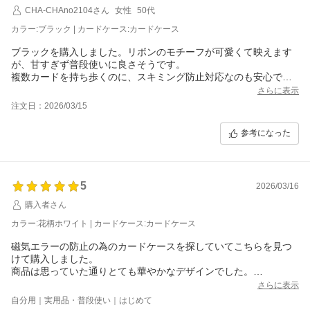
CHA-CHAno2104さん
女性
50代
カラー:ブラック | カードケース:カードケース
ブラックを購入しました。リボンのモチーフが可愛くて映えます
が、甘すぎず普段使いに良さそうです。
複数カードを持ち歩くのに、スキミング防止対応なのも安心でき
ます。
さらに表示
まだ購入したばかりなので耐久性が分からない為、星4にしまし
注文日：2026/03/15
た。
参考になった
5
2026/03/16
購入者さん
カラー:花柄ホワイト | カードケース:カードケース
磁気エラーの防止の為のカードケースを探していてこちらを見つ
けて購入しました。
商品は思っていた通りとても華やかなデザインでした。
あとは磁気エラーにならないことを祈ります。
さらに表示
自分用｜実用品・普段使い｜はじめて