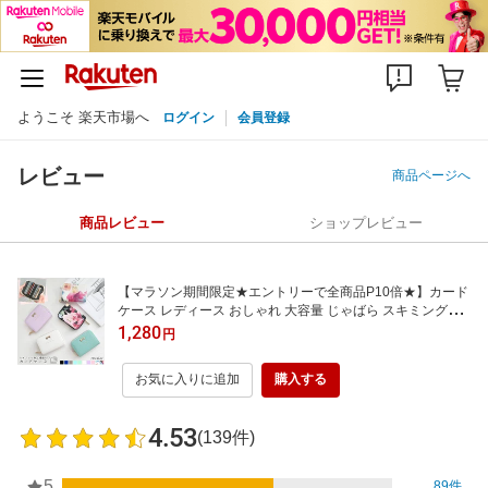
ようこそ 楽天市場へ
ログイン
会員登録
レビュー
商品ページへ
商品レビュー
ショップレビュー
【マラソン期間限定★エントリーで全商品P10倍★】カード
ケース レディース おしゃれ 大容量 じゃばら スキミング防
止 磁気 防止 icカード 薄型 たくさん入る 収納 レザー スキミ
1,280
円
ング かわいい 通勤 通学 社会人 高校生 ギフト プレゼント
お気に入りに追加
購入する
4.53
(139件)
5
89件