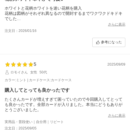
ホワイトと花柄ホワイトを迷い花柄を購入
花柄は図柄がそれぞれ異なるので開封するまでワクワクドキドキ
でした
結果、表側はホワイト多め、裏は花柄多めでした
さらに表示
パスケースもお揃いで購入しましたが、そちらは青いお花が少し
注文日：2026/01/16
多めな図柄でした
使用はカード10枚と紙のカード2枚入れても全く支障ありません
参考になった
ただファスナーの動きがやや固めでしたので、潤滑剤を少しつけ
たらスムーズに動くようになりました
カード入れパスケースとも華やかで可愛くバックの中でも見つけ
やすく、これから大切に長く愛用したいと思います
5
2025/09/09
ロモイさん
女性
50代
カラー:ミント | カードケース:カードケース
購入してとっても良かったです
たくさんカードが増えすぎて困っていたので今回購入してとって
も良かったです。全部カードが入りました。本当にどうもありが
とうございました。
さらに表示
実用品・普段使い｜自分用｜リピート
注文日：2025/09/05