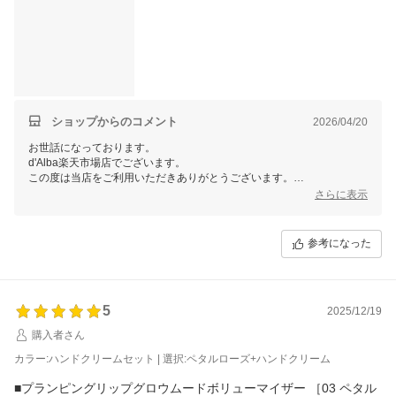
で、本題のプランピングリップはこちらもポップアップで人気で
したが、まずアプリケーターがメタルチップなので、衛生的なの
が本当に画期的で、塗った後にティッシュなんかでオフすれば、
清潔に使い切ることが出来ます。
あと、私の購入したRubyRoseはこれだけで十分発色するし、ぷる
んと唇になるので、外出時にはこの一本だけ持って出たら事足り
ます。
ショップからのコメント
2026/04/20
本当になんにせよ、こんなお得な機会は早々にないと思うので
お世話になっております。
（そう年末も言ってポップアップで買った人←(＾＾；）悩んでい
d'Alba楽天市場店でございます。
る人にはぜひ買って頂きたいです。
この度は当店をご利用いただきありがとうございます。
さらに表示
ちなみにおまけには下地のサンプルと、Cicaマスクがついてまし
長文でのお褒めのお言葉、大変恐縮でございます。
今後ともご愛用いただけるよう、より良い商品とサービスの提供に努め
た！太っ腹♪
てまいります。
参考になった
当店では今後も様々なイベントを予定しておりますので、ご愛顧頂けま
すと幸いです。
またのご利用、当店スタッフ一同心よりお待ちしております。
5
2025/12/19
購入者さん
カラー:ハンドクリームセット | 選択:ペタルローズ+ハンドクリーム
■プランピングリップグロウムードボリューマイザー ［03 ペタル