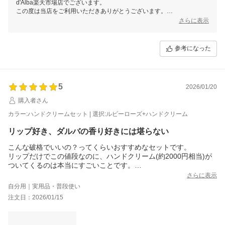
d'Alba楽天市場店でございます。
この度は当店をご利用いただきありがとうございます。
さらに表示
このたびはご感想をお寄せいただき、誠にありがとうございます。
商品にご満足いただけているようで大変嬉しい限りです。
参考になった
当店では今後も様々なイベントを予定しておりますので、ご愛顧頂けま
すと幸いです。
またのご利用、当店スタッフ一同心よりお待ちしております。
5
2026/01/20
購入者さん
カラー:ハンドクリームセット | 選択:ルビーローズ+ハンドクリーム
リップ好き、ダルバの香り好きには堪らない
こんな破格でいいの？ってくらいおすすめなセットです。
リップだけでこの値段なのに、ハンドクリーム(約2000円相当)が
ついてくるのは本当にすごいことです。
先日の表参道ポップアップでも人気だったハンドクリームはダル
さらに表示
バを象徴するミストのあの香りがぎゅぎゅっと凝縮されていて、
自分用｜実用品・普段使い
ミストが好きな方にはきっと刺さるはず。
注文日：2026/01/15
香りも継続するし、手もすごくしっとりします。だからといって
べたつかないのが推せるポイント！