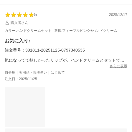
けますと幸いです。
またのご利用、当店スタッフ一同心よりお待ちしております。
5
2025/12/17
d'Alba楽天市場店
購入者さん
カラー:ハンドクリームセット | 選択:フィーブルピンク+ハンドクリーム
お気に入り♪
注文番号：391811-20251125-0797340535
気になってて欲しかったリップが、ハンドクリームとセットでお
得になってたので購入しました！
さらに表示
自分用｜実用品・普段使い｜はじめて
リップはしっかり潤ってプランプ効果もあるけど、刺激にはなら
注文日：2025/11/25
ないので使い心地が良いです。
チップ部分が金属製で衛生的に使えます。
パッケージがデパコスのような高級感があって素敵なので、プレ
ゼントにもピッタリだと思います。
ハンドクリームは保湿されるけどベタつかなくて香りも好きで
す。
形がオシャレでパッケージデザインが凝ってる分、少し出しにく
さはあるかなと思います。