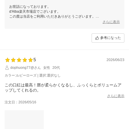
アイテムです。他のカラーも揃えたいと思いました。
お世話になっております。
可愛いパッケージに入れて送っていただきました。
d'Alba楽天市場店でございます。
ギフトでサンプルもショッパーも付けていただきました！
この度は当店をご利用いただきありがとうございます。
ありがとうございます！
さらに表示
友達にもプレゼントしようと思います。
長文でのお褒めのお言葉、大変恐縮でございます。
今後とも末永くご愛用頂けますよう精進して参ります。
参考になった
当店では今後も様々なイベントを予定しておりますので、ご愛顧頂けま
すと幸いです。
またのご利用、当店スタッフ一同心よりお待ちしております。
5
2026/06/23
dophuong77@さん
女性
20代
カラー:ルビーローズ | 選択:選択なし
この口紅は最高！唇が柔らかくなるし、ふっくらとボリュームア
ップしてくれるの。
さらに表示
注文日：2026/05/16