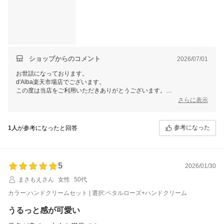
ショップからのコメント
2026/07/01
お世話になっております。
d'Alba楽天市場店でございます。
この度は当店をご利用いただきありがとうございます。
さらに表示
初めてのご購入、そして丁寧なレビューをありがとうございます！
商品にご満足いただけたようで大変嬉しい限りです。
参考になった
1人
が参考になったと回答
当店では今後も様々なイベントを予定しておりますので、ご愛顧頂けま
すと幸いです。
またのご利用、当店スタッフ一同心よりお待ちしております。
5
2026/01/30
まさもえさん
女性
50代
カラー:ハンドクリームセット | 選択:ペタルローズ+ハンドクリーム
うるっと感が可愛い