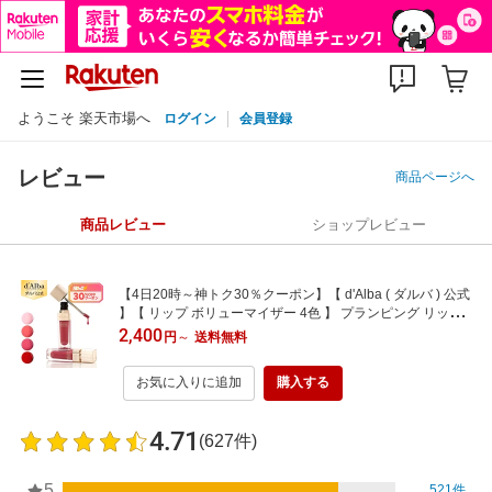
ようこそ 楽天市場へ
ログイン
会員登録
レビュー
商品ページへ
商品レビュー
ショップレビュー
【4日20時～神トク30％クーポン】【 d'Alba ( ダルバ ) 公式
】【 リップ ボリューマイザー 4色 】 プランピング リップ
グロス グロウ ムード ボリューマイザー プレミアム ゴール
2,400
円
～
送料無料
ド チップ 唇 ケア 透明感 保湿 角質ケア うるツヤ ぷっくり
光沢
お気に入りに追加
購入する
4.71
(627件)
5
521件