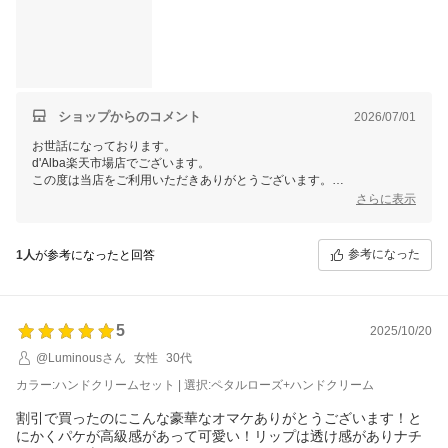
ショップからのコメント
2026/07/01
お世話になっております。
d'Alba楽天市場店でございます。
この度は当店をご利用いただきありがとうございます。
さらに表示
この度はご購入ならびに丁寧なレビューをありがとうございます！
商品を気に入っていただけたようで、大変うれしく思います。
参考になった
1人
が参考になったと回答
当店では今後も様々なイベントを予定しておりますので、ご愛顧頂けま
すと幸いです。
またのご利用、当店スタッフ一同心よりお待ちしております。
5
2025/10/20
@Luminousさん
女性
30代
カラー:ハンドクリームセット | 選択:ペタルローズ+ハンドクリーム
割引で買ったのにこんな豪華なオマケありがとうございます！と
にかくパケが高級感があって可愛い！リップは透け感がありナチ