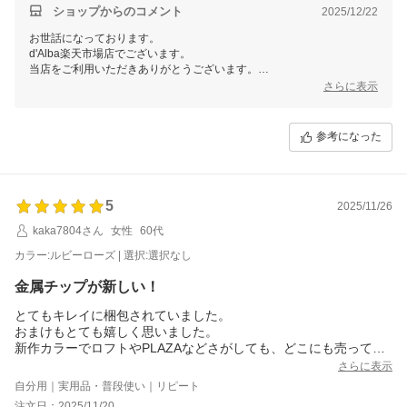
ギフトボックスと紙袋、おまけまでつけてもらえて嬉しいです！
ショップからのコメント
2025/12/22
ありがとうございます♪
お世話になっております。
d'Alba楽天市場店でございます。
当店をご利用いただきありがとうございます。
さらに表示
ご評価いただき、誠にありがとうございます。
長文でのお褒めのお言葉、大変恐縮でございます。
参考になった
今後も多くの方々にご満足いただける商品開発・企画に精進して参りま
す。
またのご利用、当店スタッフ一同心よりお待ちしております。
d'Alba楽天市場店
5
2025/11/26
kaka7804さん
女性
60代
カラー:ルビーローズ | 選択:選択なし
金属チップが新しい！
とてもキレイに梱包されていました。
おまけもとても嬉しく思いました。
新作カラーでロフトやPLAZAなどさがしても、どこにも売ってい
なかったので、早くゲットできて、大満足です。
さらに表示
金属製のチップに興味があり、試してみました。
自分用｜実用品・普段使い｜リピート
モコモコしたチップより塗りやすく、プックリしたテクスチャー
注文日：2025/11/20