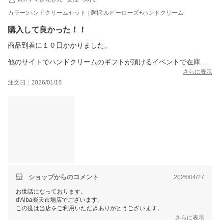
カラー:ハンドクリームセット | 選択:ルビーローズ+ハンドクリーム
購入して良かった！！
商品到着に１０日かかりました。
他のサイトでハンドクリームのギフトが頂けるイベントで在庫切
れになり、代価品になってしまった為ハンドクリームが試せず、
さらに表示
どうしてもハンドクリームお試ししたくて、ポイント・クーポン
注文日：2026/01/16
使って楽天で購入しました。
購入して良かった！！
評判通りとても良いと思います。
香りはミストと同じ香りで、しっとりしてるのに、すぐにサラサ
ラになります。
容器がチューブの方が出しやすいし、最後の最後まで使い切りた
い！！って思っちゃいました（笑）（ごめんなさい）
リップは頻繁に塗り直し、もしくはティント等と重ねづけするの
ショップからのコメント
2026/04/27
が良いと思いました。
お世話になっております。
プレゼントにも良いですね！！
d'Alba楽天市場店でございます。
この度は当店をご利用いただきありがとうございます。
レビューイベント…在庫切れにならない事を祈って、楽しみに待
さらに表示