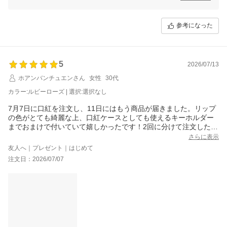
商品にご満足いただけたようで大変嬉しい限りです。
これからも“買ってよかった”と思っていただけるような商品をお届けし
てまいります。
参考になった
当店では今後も様々なイベントを予定しておりますので、ご愛顧頂けま
すと幸いです。
またのご利用、当店スタッフ一同心よりお待ちしております。
5
2026/07/13
ホアンバンチュエンさん
女性
30代
カラー:ルビーローズ | 選択:選択なし
7月7日に口紅を注文し、11日にはもう商品が届きました。リップ
の色がとても綺麗な上、口紅ケースとしても使えるキーホルダー
までおまけで付いていて嬉しかったです！2回に分けて注文したた
め、もう1つはまだ届いていませんが、7月13日の午後までに間に
さらに表示
合うことを心から願っています。ベトナムの友人たちもきっと気
友人へ｜プレゼント｜はじめて
に入って、貴社の化粧品をもっとたくさん知ってくれると思いま
注文日：2026/07/07
す！