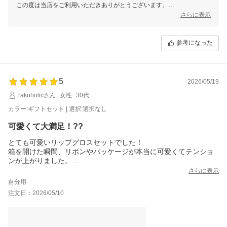
この度は当店をご利用いただきありがとうございます。
さらに表示
この度は心温まるレビューをありがとうございます。
今後もご満足いただける商品をお届けできるよう精進して参ります。
参考になった
当店では今後も様々なイベントを予定しておりますので、ご愛顧頂けま
すと幸いです。
またのご利用、当店スタッフ一同心よりお待ちしております。
5
2026/05/19
rakuholicさん
女性
30代
カラー:ギフトセット | 選択:選択なし
可愛くて大満足！??
とても可愛いリップグロスセットでした！
箱を開けた瞬間、リボンやパッケージが本当に可愛くてテンショ
ンが上がりました。
おまけも付いていて、すごく嬉しかったです。私はこういう小さ
さらに表示
な心遣いが大好きです?
自分用
注文してから1週間ほどで届き、発送もとても早かったです。
注文日：2026/05/10
リップは塗った瞬間スーッとした清涼感があり、ぷるっとした仕
上がりになります。
テクスチャーも柔らかくて使いやすく、毎日使いたくなるお気に
入りになりました！