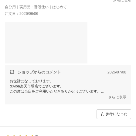
さらに表示
色味も派手すぎず、ちょうど良い万人受けするお色でした。他の
自分用｜実用品・普段使い｜はじめて
グロスと違い、メタルチップなのも衛生的でめちゃくちゃ良いで
注文日：2026/06/06
す。使いにくいとかもありません。プランパーに関してもピリッ
となるかわからないくらいの刺激です。匂いもほぼないです。若
干はちみつっぽいかな？
どの年代の方にもおすすめです！
ショップからのコメント
2026/07/08
お世話になっております。
d'Alba楽天市場店でございます。
この度は当店をご利用いただきありがとうございます。
さらに表示
この度はご購入ならびに嬉しいレビューをいただき、ありがとうござい
ます。
商品を気に入っていただけたようで、大変うれしく思います。
参考になった
当店では今後も様々なイベントを予定しておりますので、ご愛顧頂けま
すと幸いです。
またのご利用、当店スタッフ一同心よりお待ちしております。