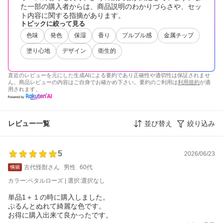
た一部の購入者からは、商品説明のわかりづらさや、セッ
ト内容に関する指摘があります。
トピックに絞って見る
色味
発色
保湿
香り
プルプル感
金属チップ
塗り心地
デザイン
衛生的
直近のレビューを元にした生成AIによる要約であり正確性や適切性は保証されませ
ん。商品レビューの内容はご自身でお確かめ下さい。要約のご利用は
利用規約
が適
用されます。
レビュー一覧
並び替え
絞り込み
5
2026/06/23
古代怪獣さん
男性
60代
カラー:ペタルローズ | 選択:選択なし
単品1＋１の時に購入しました。
ぷるんとぬれて綺麗な色です。
お得に購入出来て良かったです。