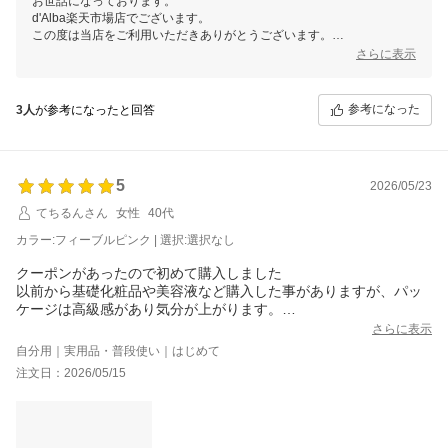
お世話になっております。
d'Alba楽天市場店でございます。
この度は当店をご利用いただきありがとうございます。
さらに表示
この度は心温まるレビューをありがとうございます。
商品にご満足いただけているようで大変嬉しい限りです。
参考になった
3人
が参考になったと回答
当店では今後も様々なイベントを予定しておりますので、ご愛顧頂けま
すと幸いです。
またのご利用、当店スタッフ一同心よりお待ちしております。
5
2026/05/23
てちるんさん
女性
40代
カラー:フィーブルピンク | 選択:選択なし
クーポンがあったので初めて購入しました
以前から基礎化粧品や美容液など購入した事がありますが、パッ
ケージは高級感があり気分が上がります。
こちらのリップはスプーンチップと言うもので唇にフィアットし
さらに表示
てとても塗りやすいです。色も薄いピンクで毎日使いにとてもい
自分用｜実用品・普段使い｜はじめて
いです。保湿力もあり、とても気に入ってます。
注文日：2026/05/15