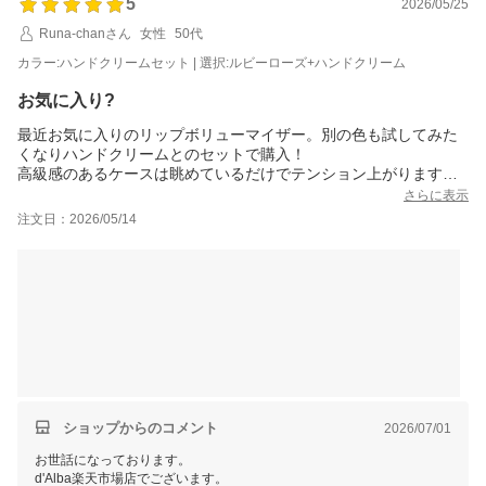
5
2026/05/25
Runa-chanさん
女性
50代
カラー:ハンドクリームセット | 選択:ルビーローズ+ハンドクリーム
お気に入り?
最近お気に入りのリップボリューマイザー。別の色も試してみた
くなりハンドクリームとのセットで購入！
高級感のあるケースは眺めているだけでテンション上がります！
どの色も使いやすく、しっとり感もあり唇も潤います。
さらに表示
ハンドクリームとセットで購入したので箱を開けた瞬間、いい香
注文日：2026/05/14
りが?
ハンドクリームを使うのも楽しみです！
ショップからのコメント
2026/07/01
お世話になっております。
d'Alba楽天市場店でございます。