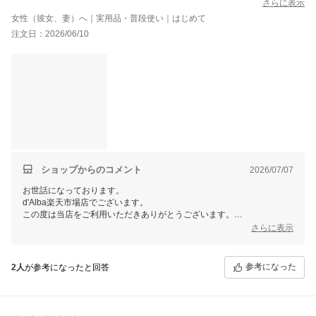
さらに表示
女性（彼女、妻）へ｜実用品・普段使い｜はじめて
注文日：2026/06/10
ショップからのコメント
2026/07/07
お世話になっております。
d'Alba楽天市場店でございます。
この度は当店をご利用いただきありがとうございます。
さらに表示
この度はご購入ならびに素敵なご感想をお寄せいただき、ありがとうご
ざいます。
今後もお客様のお声に耳を傾けより良い製品をお届けできるよう努めて
参考になった
2人
が参考になったと回答
参ります。
当店では今後も様々なイベントを予定しておりますので、ご愛顧頂けま
すと幸いです。