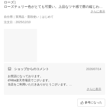
ローズ］
ローズチェリー色がとても可愛い。上品なツヤ感で唇の縦じわも
自然にカバーしてくれます。単色使いでも十分きれいですが、リ
さらに表示
ップと重ねても華やかになります。リップケアのように手軽に使
自分用｜実用品・普段使い｜はじめて
えるアイテムです。金属のアプリケーターが新感覚で好きです。
注文日：2025/12/10
■ハンドクリーム
波のようなフォルムのデザインが素敵。適度な保湿でべたつかず
さっぱりっとした使い心地。清潔感のある香りが良いです。
ギフト仕様（ギフトBOXとショッパー付き）なのが嬉しい。
ショップからのコメント
2026/07/14
お世話になっております。
d'Alba楽天市場店でございます。
当店をご利用いただきありがとうございます。
さらに表示
ご評価いただき、誠にありがとうございます。
今後も多くの方々にご満足いただける商品開発・企画に精進して参りま
す。
参考になった
これからも丁寧かつ迅速な対応を心がけていきますので、何卒ご愛顧頂