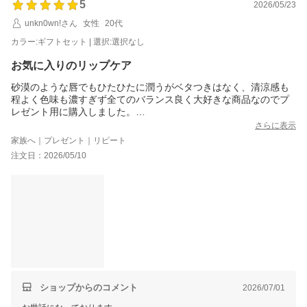
またのご利用、当店スタッフ一同心よりお待ちしております。
5
2026/05/23
unkn0wn!さん
女性
20代
カラー:ギフトセット | 選択:選択なし
お気に入りのリップケア
砂漠のような唇でもひたひたに潤うがベタつきはなく、清涼感も
程よく色味も濃すぎず全てのバランス良く大好きな商品なのでプ
レゼント用に購入しました。
アプリケーターがもけもけのチップではなく金属製な点が1番の推
さらに表示
しポイントです。塗布した後に毎回ティッシュで綺麗に拭えるの
家族へ｜プレゼント｜リピート
が衛生的で唯一無二です。
注文日：2026/05/10
高級感のある持ち歩き用のリップケースとパックや日焼け止めサ
ンプルののおまけまでついて、綺麗な箱にランピンクされていて
嬉しいです。
ありがとうございます?
ショップからのコメント
2026/07/01