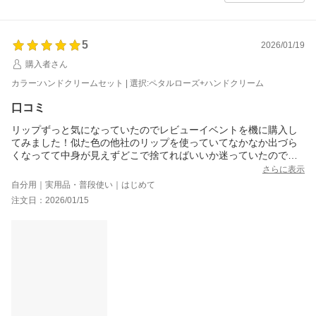
5
2026/01/19
購入者さん
カラー:ハンドクリームセット | 選択:ペタルローズ+ハンドクリーム
口コミ
リップずっと気になっていたのでレビューイベントを機に購入し
てみました！似た色の他社のリップを使っていてなかなか出づら
くなってて中身が見えずどこで捨てればいいか迷っていたのでこ
のタイミングで取り替えようと思ったし色も似ていてかわいいし
さらに表示
こちらは中身も見えるしチップ部分が金属で衛生的に使えるのも
自分用｜実用品・普段使い｜はじめて
魅力なのでこれから楽しみです！
注文日：2026/01/15
試しに塗ってもかわいかったしちょっとピリピリしていい感じで
す！あとは使っていって漏れないと最高なのでそこは願うのみで
す。。。
ハンドクリームはダルバのキーホルダー付きのミニハンドクリー
ムを使ってきた時からいい匂いだししっとりして好きだったので
付属パターンを買ってみたのですが勿論匂いと質はいいのですが
いかんせん容器が硬くて思った量出せないので見た目は高級感あ
ってかわいいのですが使いづらすぎるしハンドクリームは正直容