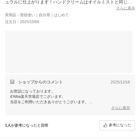
ュラルに仕上がります！ハンドクリームはオイルミストと同じ香
りで高級感があります！乾燥する時期なのでハンドクリームのセ
さらに表示
ットは嬉しいです！紙袋とセットの箱が付いてくるのでギフトに
実用品・普段使い｜自分用｜はじめて
ピッタリだと思いました！！もらったら絶対嬉しい！！大満足で
注文日：2025/10/06
す！
ショップからのコメント
2025/12/16
お世話になっております。
d'Alba楽天市場店でございます。
当店をご利用いただきありがとうございます。
さらに表示
ありがたいお言葉をいただきまして、嬉しい限りでございます！
商品にご満足いただけたようで、☆5評価まで頂き大変嬉しい限りで
す。
参考になった
1人
が参考になったと回答
今後もお客様のご期待に応えられるようスタッフ一同精進して参りま
す。