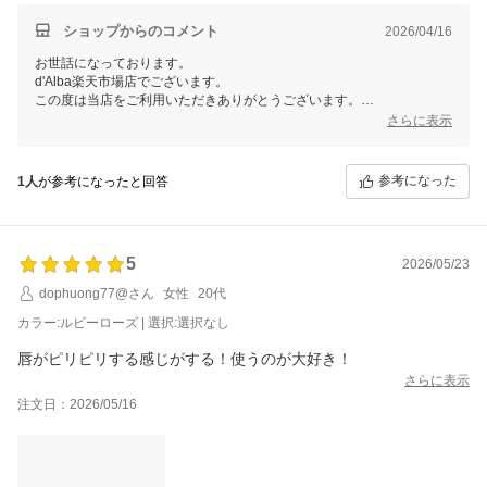
器のかわいさより冬はこまめに塗らなきゃとかの利便性のが大事
なのでチューブタイプにするとか量を調整してすぐ出せるタイプ
ショップからのコメント
2026/04/16
にしてくれたらまた買いたいなと思います！
とはいえ匂いはとてもいいです！
お世話になっております。
d'Alba楽天市場店でございます。
この度は当店をご利用いただきありがとうございます。
さらに表示
気に入ってくださったとのことで、嬉しい限りです！
ぜひ継続してご使用いただき、より一層ご満足いただけますと幸いで
す。
参考になった
1人
が参考になったと回答
当店では今後も様々なイベントを予定しておりますので、ご愛顧頂けま
すと幸いです。
またのご利用、当店スタッフ一同心よりお待ちしております。
5
2026/05/23
dophuong77@さん
女性
20代
カラー:ルビーローズ | 選択:選択なし
唇がピリピリする感じがする！使うのが大好き！
さらに表示
注文日：2026/05/16