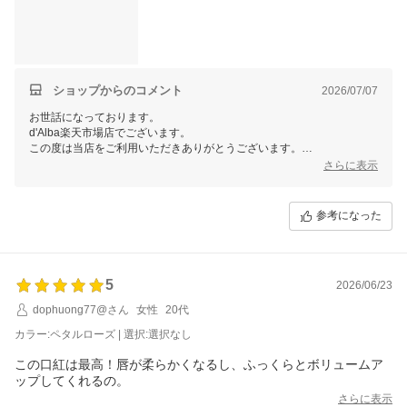
ショップからのコメント
2026/07/07
お世話になっております。
d'Alba楽天市場店でございます。
この度は当店をご利用いただきありがとうございます。
さらに表示
この度はご購入ならびに素敵なご感想をお寄せいただき、ありがとうご
ざいます。
今後もお客様にご満足して頂けるような、商品やサービスをご提供でき
参考になった
るよう努めて参ります。
当店では今後も様々なイベントを予定しておりますので、ご愛顧頂けま
すと幸いです。
またのご利用、当店スタッフ一同心よりお待ちしております。
5
2026/06/23
dophuong77@さん
女性
20代
カラー:ペタルローズ | 選択:選択なし
この口紅は最高！唇が柔らかくなるし、ふっくらとボリュームア
ップしてくれるの。
さらに表示