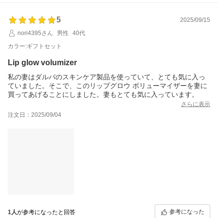
すと幸いです。
またのご利用、当店スタッフ一同心よりお待ちしております。
5
2025/09/15
nori4395さん
男性
40代
カラー:ギフトセット
Lip glow volumizer
私の妻はダルバのスキンケア製品を使っていて、とても気に入っ
ていました。そこで、このリップグロウ ボリューマイザーを妻に
買ってあげることにしました。妻もとても気に入っています。
さらに表示
注文日：2025/09/04
参考になった
1人
が参考になったと回答