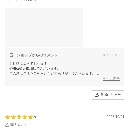
に大満足です！
幸運にも、レビューしたら抽選で当たるプレゼントも届きまし
た。
ありがとうございました！
ショップからのコメント
2025/11/26
お世話になっております。
d'Alba楽天市場店でございます。
この度は当店をご利用いただきありがとうございます。
さらに表示
レビューへのご投稿ありがとうございます！
今後ともお客様にご満足いただけますよう、精いっぱい頑張って参りま
す。
参考になった
当店では今後も様々なイベントを予定しておりますので、ご愛顧頂けま
すと幸いです。
またのご利用、当店スタッフ一同心よりお待ちしております。
5
2025/10/21
購入者さん