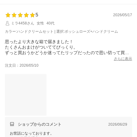
またのご利用、当店スタッフ一同心よりお待ちしております。
5
2026/05/17
ミラ4458さん
女性
40代
カラー:ハンドクリームセット | 選択:ポッシュローズ+ハンドクリーム
思ったより大きな箱で届きました！
たくさんおまけがついててびっくり。
ずっと買おうかどうか迷ってたリップだったので思い切って買っ
てみました！
さらに表示
塗ってみた感想は、思ったよりとろみがあり、発色もいい。
注文日：2026/05/10
プランパーは、そこまで強くなくて良かったです。少し唇もぷっ
くりして嬉しい！
そして見た目が可愛い！
写真は、頂いたケースに入れてみましたが外してみても高級感が
あって素敵。
ハンドクリームはまだ使ってないですが、ダルバの商品なので期
待大！
おまけのパックやクレンジングなども使ってみたかったので嬉し
いです?
ショップからのコメント
2026/06/29
お世話になっております。