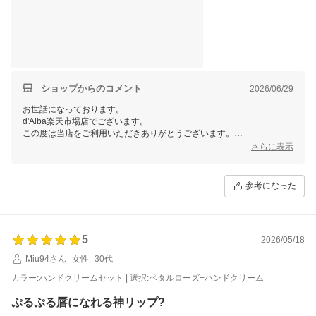
ショップからのコメント
2026/06/29
お世話になっております。
d'Alba楽天市場店でございます。
この度は当店をご利用いただきありがとうございます。
さらに表示
ありがたいお言葉をいただきまして、嬉しい限りでございます！
今後とも末永くご愛用頂けますよう精進して参ります。
参考になった
当店では今後も様々なイベントを予定しておりますので、ご愛顧頂けま
すと幸いです。
またのご利用、当店スタッフ一同心よりお待ちしております。
5
2026/05/18
Miu94さん
女性
30代
カラー:ハンドクリームセット | 選択:ペタルローズ+ハンドクリーム
ぷるぷる唇になれる神リップ?