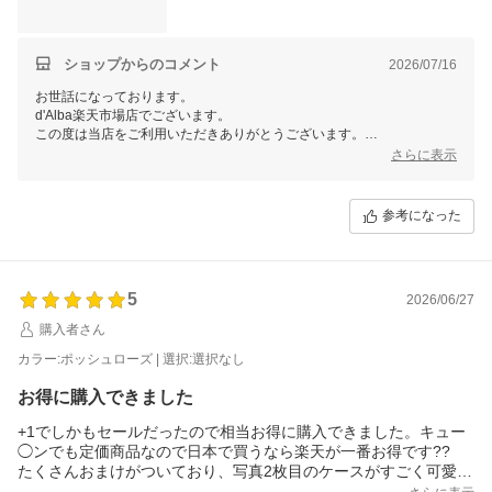
ショップからのコメント
2026/07/16
お世話になっております。
d'Alba楽天市場店でございます。
この度は当店をご利用いただきありがとうございます。
さらに表示
ありがたいお言葉をいただきまして、嬉しい限りでございます！
今後も多くの方々にご満足いただける商品開発・企画に精進して参りま
す。
参考になった
当店では今後も様々なイベントを予定しておりますので、ご愛顧頂けま
すと幸いです。
またのご利用、当店スタッフ一同心よりお待ちしております。
5
2026/06/27
購入者さん
カラー:ポッシュローズ | 選択:選択なし
お得に購入できました
+1でしかもセールだったので相当お得に購入できました。キュー
◯ンでも定価商品なので日本で買うなら楽天が一番お得です??
たくさんおまけがついており、写真2枚目のケースがすごく可愛か
ったので出かける際鞄につけて愛用してます！