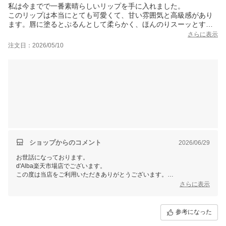
私は今までで一番素晴らしいリップを手に入れました。
このリップは本当にとても可愛くて、甘い雰囲気と高級感があり
ます。唇に塗るとぷるんとして柔らかく、ほんのりスーッとする
清涼感もとても心地いいです。
さらに表示
注文日：2026/05/10
気に入りすぎて毎日使っていて、いつもどこへ行くにも持ち歩い
ています。
本当に可愛くて美しくて、このカラーを塗るだけで唇がすぐにぷ
るぷるで綺麗に見えます。
夫も「そのリップの色、すごく綺麗だね！」と言ってくれまし
た。
私はもう3本目を使っていて、これからもずっと使い続けたいで
す??
ショップからのコメント
2026/06/29
お世話になっております。
d'Alba楽天市場店でございます。
この度は当店をご利用いただきありがとうございます。
さらに表示
商品を気に入っていただけたようで、大変うれしく思います。
これからも、ぜひ無理なく続けていただければ幸いです。
参考になった
当店では今後も様々なイベントを予定しておりますので、ご愛顧頂けま
すと幸いです。