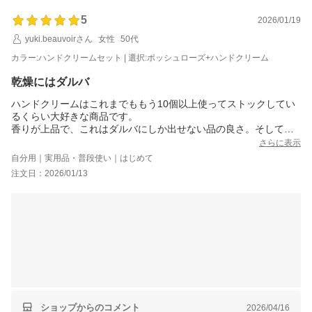
またのご利用、当店スタッフ一同心よりお待ちしております。
5
2026/01/19
d'Alba楽天市場店
yuki.beauvoirさん
女性
50代
カラー:ハンドクリームセット | 選択:ポッシュローズ+ハンドクリーム
乾燥にはダルバ
ハンドクリームはこれまでももう10個以上使ってストックしてい
るくらい大好きな商品です。
香りが上品で、これはダルバにしか出せない品の良さ。そして潤
ってるのにベタベタしないので、私は家中、バッグの中など色々
さらに表示
な所に置いたり持ち歩いたりしています。
自分用｜実用品・普段使い｜はじめて
この冬は乾燥が酷いので、気づいた時に使えるように手放さない
注文日：2026/01/13
ようにしています。
テクスチャーは柔らかい方かなと思いますが、垂れたりすること
はありません。パケもコロンとしていて高みえします。
プランピングのリップは初めて購入させて頂きました！唇のカサ
カサとツヤがないのでプランピングをよく使うのですが、ダルバ
は刺激なしに使えて発色が美しいと思いました。
トロンとしたテクスチャーでメタルチップが特徴的で塗りやすく
衛生的に感じます。
メタルなので均一に塗りやすく唇の縦じわにもしっかり行き渡る
感じです。
ゴールドベースのデザインもオトナ女子には持って気分が上がる
ショップからのコメント
2026/04/16