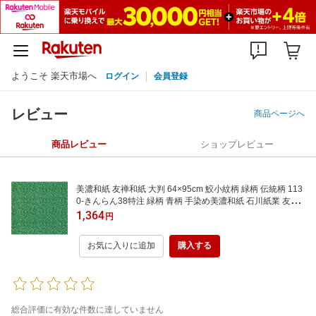
ようこそ 楽天市場へ
ログイン
会員登録
レビュー
商品ページへ
商品レビュー
ショップレビュー
美濃和紙 友禅和紙 大判 64×95cm 鮫小紋柄 緑柄 伝統柄 113
0-きんらん38特注 緑柄 青柄 手染め美濃和紙 石川紙業 友禅
和紙 和柄 和風 和模様 千代紙 折り紙 ちぎり絵 包装紙 手芸
1,364
円
材料 用品 工作 生地 用紙 人形 教室 文化 教育 工作 民芸 鮫小
紋 みどり 緑 大きい
お気に入りに追加
購入する
総合評価に有効な件数に達していません