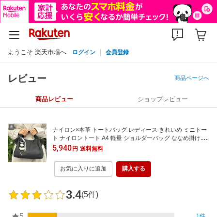
ようこそ 楽天市場へ
ログイン
会員登録
レビュー
商品ページへ
商品レビュー
ショップレビュー
ナイロン×本革 トートバッグ レディース きれいめ ミニトー
ト ナイロントート A4 軽量 ショルダーバッグ ななめ掛け ハ
ンドバッグ 軽い 2way 多収納 マグネット シンプル 通勤 女
5,940
円
送料無料
性 B5 かわいい おしゃれ 黒 ブラック 小さめ 肩掛け
お気に入りに追加
購入する
3.4
(5件)
5
1件