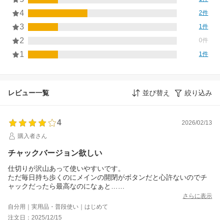
4
2件
3
1件
2
0件
1
1件
レビュー一覧
並び替え
絞り込み
4
2026/02/13
購入者さん
チャックバージョン欲しい
仕切りが沢山あって使いやすいです。
ただ毎日持ち歩くのにメインの開閉がボタンだと心許ないのでチ
ャックだったら最高なのになぁと…
価格多少上がってもチャックバージョン作っていただけたら嬉し
さらに表示
いです。ご検討よろしくお願いします！
自分用｜実用品・普段使い｜はじめて
注文日：2025/12/15