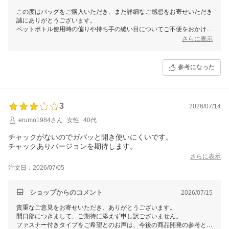
この度はバッグをご購入いただき、また詳細なご感想をお寄せいただき
誠にありがとうございます。
ペットボトル使用時の偏りや持ち手の縫い目についてご不便をおかけ
し、申し訳ございません。
さらに表示
頂戴したご意見は今後の商品改良の参考にさせていただきます。
今後ともどうぞよろしくお願いいたします。
参考になった
3
2026/07/14
erumo1984さん
女性
40代
チャックがないのでガバッと開き使いにくいです。
チャックありバージョンを期待します。
さらに表示
注文日：2026/07/05
ショップからのコメント
2026/07/15
貴重なご意見をお寄せいただき、ありがとうございます。
開口部につきまして、ご期待に添えず申し訳ございません。
ファスナー付きタイプをご希望とのお声は、今後の商品開発の参考とし