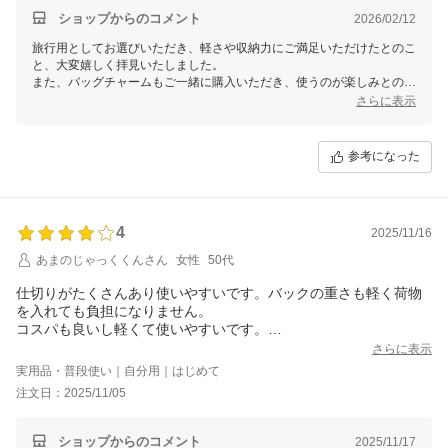
ショップからのコメント
2026/02/12
旅行用としてお選びいただき、軽さや収納力にご満足いただけたとのこ
と、大変嬉しく拝見いたしました。
また、バッグチャームもご一緒に購入いただき、使うのが楽しみとのお
言葉も励みになります。
さらに表示
快適な旅行のお供として末永くご活用いただけましたら幸いです。
参考になった
4
2025/11/16
あまのじゃっくくんさん
女性
50代
仕切りがたくさんあり使いやすいです。バックの重さも軽く荷物
を入れても負担になりません。
コスパも良いし軽くて使いやすいです。
ただ、ペットボトルを入れる仕切りもあるのですが入れるとバッ
さらに表示
クの偏りが大きいのが少し残念なのと
実用品・普段使い｜自分用｜はじめて
持ち手のレザーの縫い目の針穴が白く目立つ箇所があるのが気に
注文日：2025/11/05
なってしまいました。
ショップからのコメント
2025/11/17