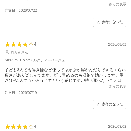
さらに表示
注文日：2026/07/22
参考になった
4
2026/08/02
購入者さん
Size:3m | Color:ミルクティーベージュ
子ども3人でも浮き輪など使ってぷかぷか浮かんだりできるくらい
広さがあり楽しんでます。折り畳めるのも収納で助かります。重
さは私1人でもかろうじてという感じですが持ち運べないことはな
いので準備、片付けもワンオペ時でもできます。水を抜くのに少
さらに表示
し時間がかかったのが星5つに届かなかった理由ですがトータル満
注文日：2026/07/19
足です。
参考になった
4
2026/08/02