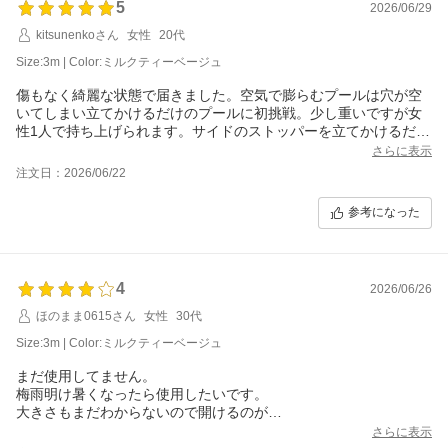
5
2026/06/29
kitsunenkoさん
女性
20代
Size:3m | Color:ミルクティーベージュ
傷もなく綺麗な状態で届きました。空気で膨らむプールは穴が空
いてしまい立てかけるだけのプールに初挑戦。少し重いですが女
性1人で持ち上げられます。サイドのストッパーを立てかけるだけ
なので簡単に準備できました。3cmくらいの深さだと五分程で水
さらに表示
が溜まりました。2歳児はプールが広いので大喜びでした。
注文日：2026/06/22
参考になった
4
2026/06/26
ほのまま0615さん
女性
30代
Size:3m | Color:ミルクティーベージュ
まだ使用してません。
梅雨明け暑くなったら使用したいです。
大きさもまだわからないので開けるのが
楽しみです！
さらに表示