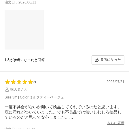
注文日：2026/06/11
参考になった
1人
が参考になったと回答
5
2026/07/21
購入者さん
Size:3m | Color:ミルクティーベージュ
一度不具合がないか開いて検品してくれているのだと思います。
底に汚れがついていました。でも不良品では無いしむしろ検品し
ているのだと思って安心しました。
重さは本当に重いです。台風で暴風がきましたが全く飛びません
さらに表示
でした（笑）女性1人では持てません。子どもと運びましたが大