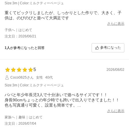
Size:3m | Color:ミルクティーベージュ
サイズにつきましては、外寸約300cm、実際に水が入る部分の内寸は
約254cmとなっております。細かいサイズ表記は商品ページに記載し
重くてビックリしましたが、しっかりとした作りで、大きく、子
ておりますので、あわせてご確認ください。
供は、のびのびと遊べて大満足です
さらに表示
お子様4人でも余裕をもってお楽しみいただけたとのことで、
大変うれしく拝見いたしました。
子供へ｜はじめて
注文日：2026/06/21
これからもご家族皆さまでたくさんお楽しみいただけますと幸いです。
参考になった
1人
が参考になったと回答
5
2026/08/02
Coco0625さん
女性
40代
Size:3m | Color:ミルクティーベージュ
パパと年少年長児3人で十分泳いで遊べるサイズです！！
身長90cmちょっとの年少時でも跨いで出入りできてました！！
色も写真通り可愛く、設置も簡単です。
水の入れ替えが大変なので、ワンシーズン維持のために専用のカ
さらに表示
バーや循環器、塩素剤あるといいなと思います！
家族へ｜趣味｜はじめて
注文日：2026/07/04