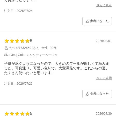
色味もかわいく、準備もそんなに時間がかからなかったので、今
さらに表示
年はたくさん遊べそうです。
注文日：2026/07/24
星一つ減らしたのは、支柱が片方だけピンと張れず側面が内側に
倒れてしまうからです。
参考になった
水をたくさん入れれば問題ないと思いますが…。
5
2026/08/01
たつや77326591さん
女性
30代
Size:3m | Color:ミルクティーベージュ
子供が泳ぐようになったので、大きめのプールが欲しくて頼みま
した。写真通り、可愛い色味で、大変満足です。これからの夏、
たくさん使いたいと思います。
さらに表示
注文日：2026/07/26
参考になった
5
2026/07/30