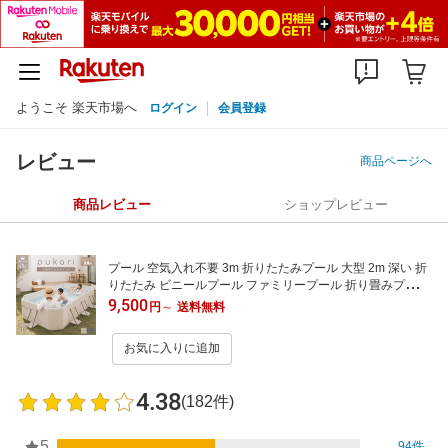
ようこそ 楽天市場へ
ログイン
会員登録
レビュー
商品ページへ
商品レビュー
ショップレビュー
プール 空気入れ不要 3m 折りたたみプール 大型 2m 深い 折
りたたみ ビニールプール ファミリープール 折り畳みプール
大型プール 家庭用プール 水遊び おもちゃ 子供 子供用 子供
9,500
円
～
送料無料
用プール
お気に入りに追加
4.38
(182件)
5
94件