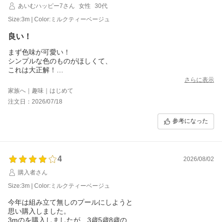
あいむハッピー7さん
女性
30代
Size:3m | Color:ミルクティーベージュ
良い！
まず色味が可愛い！
シンプルな色のものがほしくて、
これは大正解！
準備も楽だし、今年は沢山出番がありそう！
さらに表示
専用のカバーがあればより良い！
家族へ｜趣味｜はじめて
注文日：2026/07/18
参考になった
4
2026/08/02
購入者さん
Size:3m | Color:ミルクティーベージュ
今年は組み立て無しのプールにしようと
思い購入しました。
3mのを購入しましたが、3歳5歳8歳の