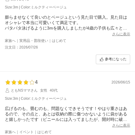
Size:3m | Color:ミルクティーベージュ
膨らませなくて良いのとベージュという見た目で購入。見た目は
オシャレで本当に可愛いくて満足です。
バタバタ泳げるように3mを購入しましたが4歳の子供も広々と泳
げていますしお友達と一緒に入っても十分な広さです。使う時も
さらに表示
広がるだけで簡単ですが、水を抜く時も栓を開けるだけじゃなか
家族へ｜実用品・普段使い｜はじめて
なか抜けず傾けなければいけません。しかも、かなり重い！しっ
注文日：2026/07/26
かり乾かしてからじゃないとそのまま畳んで直したらカビ生えそ
うだから乾かしたいけどなかなか乾かない。無理に引きずると破
参考になった
けそうなのでプールマットの上で頑張って折りたたんだり倒した
りしてやっとかっと水を抜き、拭き上げました。
空気入れのタイプなら空気抜いてそのへんに干しておけばいーの
で、どっちがいーんだろう、、
4
見た目と使い始めが楽なのは満足です。
2026/06/15
ともNSママさん
女性
40代
Size:3m | Color:ミルクティーベージュ
広げるのも、畳むのも、問題なくできそうです！やはり重さはあ
るので、その点と、あとは収納の際に傷つかないように袋がある
と嬉しかったです（ビニールには入ってましたが、開封時に破っ
てしまったので）
さらに表示
あとは今後の耐久性がわからないので星は四つにしました！長持
家族へ｜イベント｜はじめて