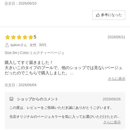
ちするといいのですが。あと、子供が小さいので、壁にはもたれ
注文日：2026/06/10
かからないように伝えないと、弾みでプールの外側に落ちたら怖
いなと感じました。その点はビニールプールの方が安心かもしれ
参考になった
ません
5
2026/06/11
qukonさん
女性
30代
Size:3m | Color:ミルクティーベージュ
購入してすぐ届きました！
大きいこのタイプのプールで、他のショップでは見ないベージュ
だったのでこちらで購入しました。
子供2人(1歳＆小2)が入っても全然余裕です。
さらに表示
側面はかなり丈夫そうですが、底は普通のビニールプールと同じ
注文日：2026/06/04
で強化はされてなさそうなので、地面に擦りすぎとかには気をつ
けたほうが良さそうです。(重いので引きずりやすい)
なので余裕があれば、底はマットを敷くほうがいいですね。
ショップからのコメント
2026/06/26
空気で膨らます面倒さもなく、あとはスタンド部分のスチール部
この度は、レビューをご投稿いただき誠にありがとうございます。
分が何年か使っていたら錆びないかだけちょっと不安ですが、買
ってよかったです。
当店オリジナルのベージュカラーを気に入ってお選びいただけたとのこ
と、大変嬉しく思います。
さらに表示