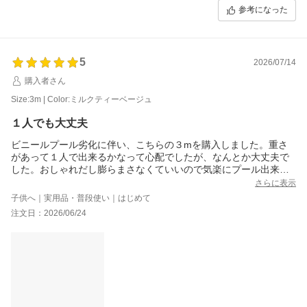
参考になった
5
2026/07/14
購入者さん
Size:3m | Color:ミルクティーベージュ
１人でも大丈夫
ビニールプール劣化に伴い、こちらの３mを購入しました。重さ
があって１人で出来るかなって心配でしたが、なんとか大丈夫で
した。おしゃれだし膨らまさなくていいので気楽にプール出来そ
うです。出来れば３年くらいは使いたいな。
さらに表示
子供へ｜実用品・普段使い｜はじめて
注文日：2026/06/24