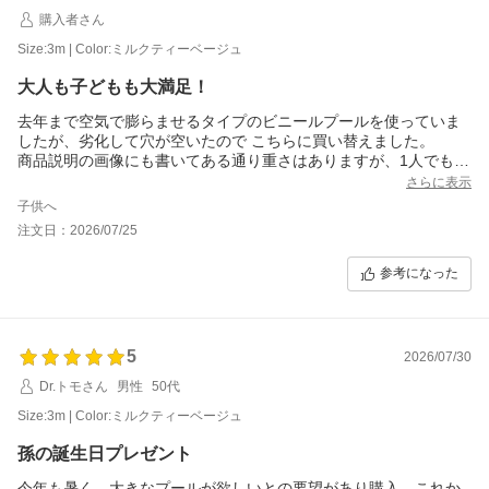
購入者さん
Size:3m | Color:ミルクティーベージュ
大人も子どもも大満足！
去年まで空気で膨らませるタイプのビニールプールを使っていま
したが、劣化して穴が空いたので こちらに買い替えました。
商品説明の画像にも書いてある通り重さはありますが、1人でもな
んとか持ち運びできました。
さらに表示
子どもがプールしたい！と言ったときに出して広げたらすぐに遊
子供へ
べるし、雨の日はサッと片付けることができて良いです。
注文日：2026/07/25
色味も家の雰囲気に馴染むナチュラルカラーで気に入りました。
参考になった
5
2026/07/30
Dr.トモさん
男性
50代
Size:3m | Color:ミルクティーベージュ
孫の誕生日プレゼント
今年も暑く、大きなプールが欲しいとの要望があり購入。これか