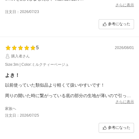
3人で十分ですが、これ以上人数がふえると
さらに表示
なると小さい気がします。
注文日：2026/07/23
プール自体はしっかりしていて、膨らませる
タイプは1年で使い切りでしたが、これは2年位
参考になった
使えそうです。
ベージュ色も可愛くてよかったです。
5
2026/08/01
購入者さん
Size:3m | Color:ミルクティーベージュ
よき！
以前使っていた類似品より軽くて扱いやすいです！
周りの開いた時に繋がっている底の部分の生地が薄いので引っ張
りすぎるとやぶれそうで怖いですが。
さらに表示
家族へ
マット等を引かないと周りの脚の部分がきずついたので気をつけ
注文日：2026/07/25
てあつかいます！
参考になった
小学生2人と大人1人4歳1人で入っても楽しく遊べたので満足で
す！