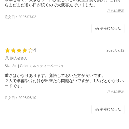
らまだまだ暑い日が続くので大変喜んでいました。
さらに表示
注文日：2026/07/03
参考になった
4
2026/07/12
購入者さん
Size:3m | Color:ミルクティーベージュ
重さはかなりあります。覚悟しておいた方が良いです。
２人で準備や片付けが出来たら問題ないですが、1人だとかなりハ
ードです。
使い終わった後、乾燥させるのもかなり大変でした。
さらに表示
ただ色味は最高に可愛いです!
注文日：2026/06/10
今までのおうちプールで１番大きいので子供たちは大喜びです！
破れず長く持ってくれることを期待しています。
参考になった