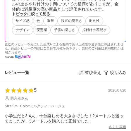
ルの重さや片付けの手間についての指摘がありますが、全
体的に満足度の高い商品として評価されています。
トピックに絞って見る
サイズ感
色
重量
設置の簡単さ
耐久性
デザイン
安定感
子供の楽しさ
片付けの容易さ
直近のレビューを元にした生成AIによる要約であり正確性や適切性は保証されませ
ん。商品レビューの内容はご自身でお確かめ下さい。要約のご利用は
利用規約
が適
用されます。
レビュー一覧
並び替え
絞り込み
5
2026/07/20
購入者さん
Size:3m | Color:ミルクティーベージュ
小学生だと3.4人、十分楽しめる大きさでした！2メートルと迷っ
てましたが、3メートルを購入して正解でした！
さらに表示