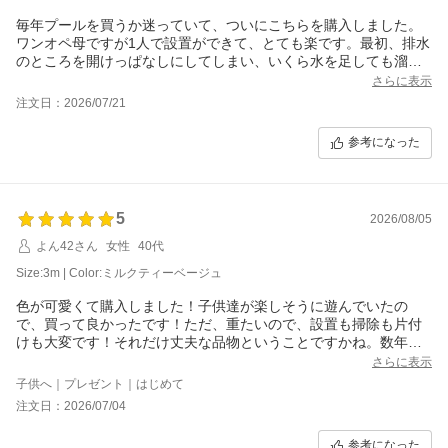
毎年プールを買うか迷っていて、ついにこちらを購入しました。
ワンオペ母ですが1人で設置ができて、とても楽です。最初、排水
のところを開けっぱなしにしてしまい、いくら水を足しても溜ま
らないなぁ、、となりましたが、ちゃんと閉めたら溜まり方も早
さらに表示
かったです！
注文日：2026/07/21
大人1人、子供4人で入っても余裕でした。小5を超えての数名とな
ると少々狭くなるのかな？遊び方次第ですね。砂利の上に設置す
参考になった
る予定でしたので、マットもセットで購入しました、あって良か
ったです！
5
2026/08/05
よん42さん
女性
40代
Size:3m | Color:ミルクティーベージュ
色が可愛くて購入しました！子供達が楽しそうに遊んでいたの
で、買って良かったです！ただ、重たいので、設置も掃除も片付
けも大変です！それだけ丈夫な品物ということですかね。数年は
使いたいので長持ちしてほしいです。
さらに表示
子供へ｜プレゼント｜はじめて
注文日：2026/07/04
参考になった