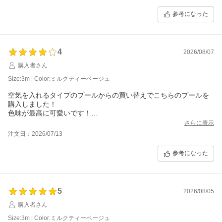
また、1歳のお子さまと小学生のお子さまが一緒に入っても余裕がある
との実際のご感想も、これからご購入を検討されるお客様にとって大変
参考になった
参考になる貴重なお声です。
底面につきましては、商品ページ内でもご案内しております通り、床面
保護のためマットの併用をおすすめしております。
4
2026/08/07
また、スタンド部分につきましても、ご使用後は水気をしっかり拭き取
り、十分に乾燥させてから保管いただくことで、より長くご使用いただ
購入者さん
きやすくなります。
Size:3m | Color:ミルクティーベージュ
空気入れ不要の手軽さも感じていただき、「買ってよかった」とのお言
空気を入れるタイプのプールからの買い替えでこちらのプールを
葉をいただけて安心いたしました。
購入しました！
色味が最高に可愛いです！
これからの季節、ご家族皆さまでたくさん楽しい水遊び時間をお過ごし
重さは想像していたほどではないですが、しっかりとした重量感
いただけましたら幸いです。
さらに表示
があり女性1人だと結構な重さだと感じました！
注文日：2026/07/13
排水するときに蓋が放っておくと閉まってしまって、ずっと手で
持っていなきゃいけないのが少し残念です。
参考になった
でも子どもたちは大きなプールに大満足で遊んでいます！
5
2026/08/05
購入者さん
Size:3m | Color:ミルクティーベージュ