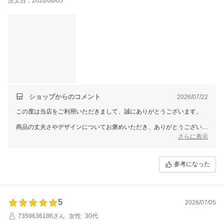
注文日：2026/06/05
変。家の中に片付けて置けるようなところは無いので外に収納ボ
ックス買おうかな。
一番大きいものを購入しました。
小学生が４人入っても超余裕だし浮き輪2つ入れてもまだいけそ
う。3mと書いていたけど内径はもう少し狭いので心配でしたが、
買って満足でした。
市民プール行くより水道代は安いしコスパ的にもタイパ的にも満
足。
破れないよう気をつけて長持ちさせたいと思います。
ショップからのコメント
2026/07/22
この度は当店をご利用いただきまして、誠にありがとうございます。
商品の丈夫さやデザインについてお褒めいただき、ありがとうございま
す。
さらに表示
一方で、底面に汚れが付着していたとのこと、ご不快な思いをおかけし
申し訳ございませんでした。本商品は製造・梱包工程の都合上、小さな
参考になった
汚れが付着する場合がある旨を商品ページにも記載しておりますが、小
さな汚れとはいえ、気持ちよくお受け取りいただける状態ではなかった
ことを申し訳なく思っております。
また、本商品は安定感と耐久性を重視した仕様のため、重量がございま
5
2026/07/05
す。持ち運びの際にはご不便をおかけいたしますが、その分、丈夫さや
7359636186さん
女性
30代
安定感をご評価いただけたことをありがたく思っております。