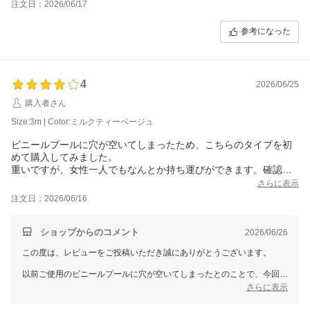
注文日：2026/06/17
参考になった
4
2026/06/25
購入者さん
Size:3m | Color:ミルクティーベージュ
ビニールプールに穴が空いてしまったため、こちらのタイプを初
めて購入してみました。
重いですが、女性一人でもなんとか持ち運びができます。確認の
ため開封しましたが、傷などはありませんでした。支えのパイプ
さらに表示
がしっかりしていて安心感があります。梅雨のため、まだ実際に
注文日：2026/06/16
使えてはいませんが、長く使えるといいなと思います。
ショップからのコメント
2026/06/26
この度は、レビューをご投稿いただき誠にありがとうございます。
以前ご使用のビニールプールに穴が空いてしまったとのことで、今回こ
ちらの商品をお選びいただけたこと、大変嬉しく思います。
さらに表示
商品到着後にご確認いただき、傷などもなかったとのことで安心いたし