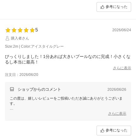
ました。また、支えのパイプ部分に安心感があるとのご感想もありがと
参考になった
うございます。
本商品は大型サイズのため重量はございますが、その分しっかりとした
構造で安定感を重視しております。これからの季節、長くご愛用いただ
き、お子さまたちとの水遊び時間をたくさん楽しんでいただけましたら
5
2026/06/24
幸いです。
購入者さん
Size:2m | Color:アイスタイルグレー
びっくりしました！1分あれば大きいプールなのに完成！小さくな
るし本当に最高！
さらに表示
注文日：2026/06/20
ショップからのコメント
2026/06/26
この度は、嬉しいレビューをご投稿いただき誠にありがとうございま
す。
大きなプールでありながら、簡単に設置できる点や、コンパクトに収納
さらに表示
できる点にご満足いただけたとのこと、大変嬉しく思います。
空気入れ不要で広げるだけで使える手軽さは、本商品の魅力のひとつで
参考になった
すので、実際に便利さを感じていただけて安心いたしました。