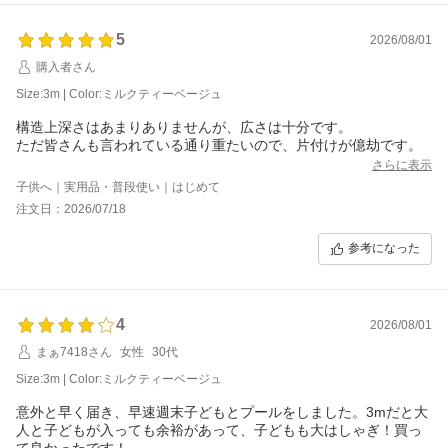
いっぱい溜めれば浮き輪も使えるしよかったです！
5
2026/08/01
色味も可愛くて満足です
購入者さん
Size:3m | Color:ミルクティーベージュ
構造上深さはあまりありませんが、広さは十分です。
ただ皆さんも言われている通り重たいので、片付けが億劫です。
さらに表示
子供へ｜実用品・普段使い｜はじめて
注文日：2026/07/18
参考になった
4
2026/08/01
まぁ7418さん
女性
30代
Size:3m | Color:ミルクティーベージュ
意外と早く届き、早速週末子どもとプールをしました。3mだと大
人と子どもが入っても余裕があって、子どもも大はしゃぎ！買っ
て良かったです！