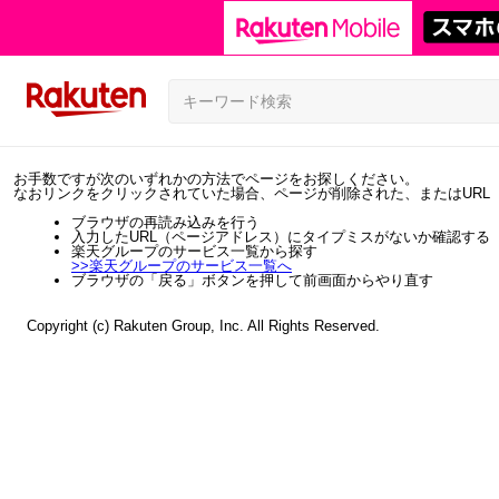
お手数ですが次のいずれかの方法でページをお探しください。
なおリンクをクリックされていた場合、ページが削除された、またはURL
ブラウザの再読み込みを行う
入力したURL（ページアドレス）にタイプミスがないか確認する
楽天グループのサービス一覧から探す
>>
楽天グループのサービス一覧へ
ブラウザの「戻る」ボタンを押して前画面からやり直す
Copyright (c) Rakuten Group, Inc. All Rights Reserved.