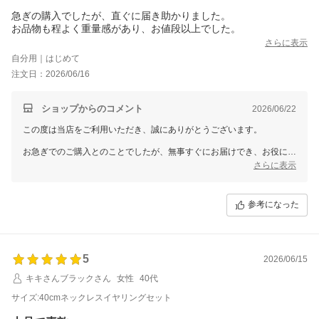
急ぎの購入でしたが、直ぐに届き助かりました。
お品物も程よく重量感があり、お値段以上でした。
さらに表示
自分用｜はじめて
注文日：2026/06/16
ショップからのコメント
2026/06/22
この度は当店をご利用いただき、誠にありがとうございます。
お急ぎでのご購入とのことでしたが、無事すぐにお届けでき、お役に立
てたようで安心いたしました。
さらに表示
また、お品物につきましても程よい重量感や品質にご満足いただき、
「お値段以上」とのお言葉を頂戴し大変嬉しく思います。
参考になった
大切な場面で、安心してお使いいただけましたら幸いです。
5
2026/06/15
キキさんブラックさん
女性
40代
サイズ:40cmネックレスイヤリングセット