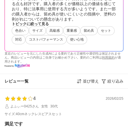
る点も好評です。購入者の多くが価格以上の価値を感じて
おり、特に法事用に使用する方が多いようです。また一部
の購入者からは、留め具が使いにくいとの指摘や、塗料の
剥がれについての懸念があります。
トピックに絞って見る
色合い
サイズ
高級感
重量感
留め具
セット
対応
コストパフォーマンス
使い心地
直近のレビューを元にした生成AIによる要約であり正確性や適切性は保証されませ
ん。商品レビューの内容はご自身でお確かめ下さい。要約のご利用は
利用規約
が適
用されます。
レビュー一覧
並び替え
絞り込み
4
2026/02/25
よふぃー0425さん
女性
30代
サイズ:40cmネックレスピアスセット
満足です