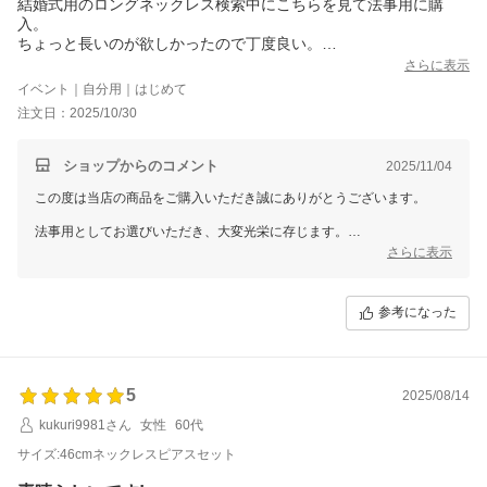
結婚式用のロングネックレス検索中にこちらを見て法事用に購
入。
ちょっと長いのが欲しかったので丁度良い。
ピアスのパール粒は小さく感じましたがネックレスと同じ大きさ
さらに表示
でした。
イベント｜自分用｜はじめて
注文日：2025/10/30
ショップからのコメント
2025/11/04
この度は当店の商品をご購入いただき誠にありがとうございます。
法事用としてお選びいただき、大変光栄に存じます。
少し長めのネックレスがちょうど良かったとのこと、安心いたしまし
さらに表示
た。
また、ピアスの珠サイズにつきましてもご確認いただきありがとうござ
います。
参考になった
ネックレスと同サイズで統一しておりますので、全体のバランスも上品
にまとまるかと存じます。
ぜひ冠婚葬祭のさまざまな場面でご活用いただけましたら幸いです。
5
またのご利用を心よりお待ちしております。
2025/08/14
kukuri9981さん
女性
60代
サイズ:46cmネックレスピアスセット