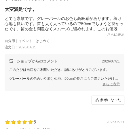
大変満足です。
とても素敵です。グレーパールのお色も高級感があります。着け
心地も良いです。首も太く太っているので50cmでちょうど良かっ
たです。留め金も問題なくスムーズに留めれます。このお値段で
手に入るとは信じられないです。イヤリングも付いていて、本当
さらに表示
に購入して良かったです。母から譲り受けた本真珠も持っていま
自分用｜イベント｜はじめて
すが、汗かきなのでとても気をつかって着けていました。これか
注文日：2026/07/15
らは、安心して付けれます。保存する巾着もとても可愛いらしく
気にいっています。
ぜひホワイトパールも購入したいです。
ショップからのコメント
2026/07/21
このたびは当店をご利用いただき、誠にありがとうございます。
グレーパールの色合いや着け心地、50cmの長さにもご満足いただけた
とのことで、大変嬉しく拝見いたしました。留め具もスムーズにお使い
さらに表示
いただけたようで、安心いたしました。
大切な本真珠とはまた違い、汗などをあまり気にせず気軽にお使いいた
参考になった
だけるアクセサリーとして、イヤリングとともにさまざまな場面でご愛
用いただけましたら幸いです。付属の巾着も気に入っていただけて嬉し
く思います。
ホワイトパールも、また違った上品な印象をお楽しみいただけますの
5
2026/06/27
で、ぜひご検討くださいませ。またのご利用を心よりお待ちしておりま