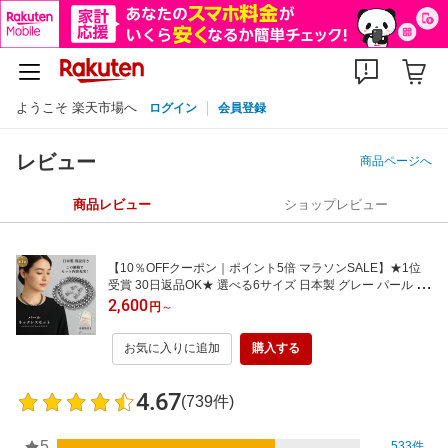
ようこそ 楽天市場へ
ログイン
会員登録
レビュー
商品ページへ
商品レビュー
ショップレビュー
【10％OFFクーポン｜ポイント5倍 マラソンSALE】★1位
受賞 30日返品OK★ 選べる6サイズ 日本製 グレー パール ネ
ックレス イヤリング ピアス セット 冠婚葬祭 真珠 葬式 葬儀
2,600
円
～
喪服 法事 8mm ブラックパール セレモニー 1年保証 レビュ
ープレゼント ロング ショート
お気に入りに追加
購入する
4.67
(739件)
5
533件