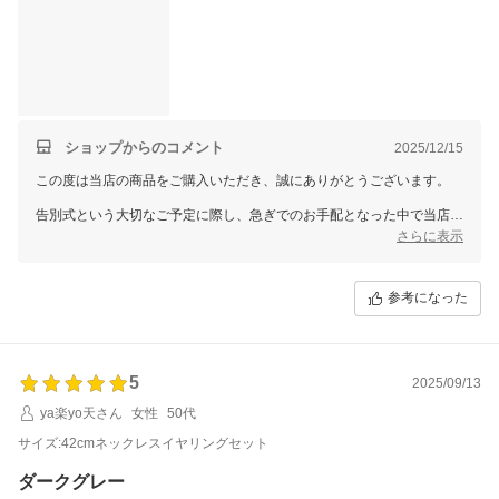
を一まとめに出来るので、あちこち探す手間もなく、ありがたい
です。
ショップからのコメント
2025/12/15
この度は当店の商品をご購入いただき、誠にありがとうございます。
告別式という大切なご予定に際し、急ぎでのお手配となった中で当店を
お選びいただき、無事にお届けできたとのこと、安心いたしました。
さらに表示
宅配便へのご変更や即日配送についてお役に立てましたこと、何よりで
ございます。
参考になった
グレーのパールの質感や留め具、イヤリングのネジ式仕様につきまして
も、実際のご使用を想定した丁寧なご感想をお寄せいただき、ありがと
うございます。
また、付属の巾着袋についても、フォーマル小物をまとめて保管でき便
5
利とのお言葉を頂戴し、大変うれしく存じます。
2025/09/13
ya楽yo天さん
女性
50代
この度はご多用の中、貴重なレビューをお寄せいただきありがとうござ
いました。
サイズ:42cmネックレスイヤリングセット
穏やかな日々をお過ごしになられますよう、心よりお祈り申し上げま
す。
ダークグレー