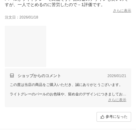
すが、一人でとめるのに苦労したので－1評価です。
さらに表示
注文日：2026/01/18
ショップからのコメント
2026/01/21
この度は当店の商品をご購入いただき、誠にありがとうございます。
ライトグレーのパールのお色味や、留め金のデザインにつきましてお褒
めのお言葉をいただき、嬉しく拝見いたしました。一方で、留める際に
さらに表示
ご不便をおかけしてしまい、申し訳ございません。お一人での着脱がし
やすいマグネットタイプなどもご用意しておりますので、今後ご検討の
際の参考にしていただけましたら幸いです。
参考になった
貴重なご意見をお寄せいただき、ありがとうございました。
また機会がございましたら、当店をよろしくお願いいたします。