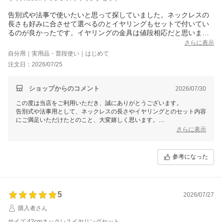
告別式や法事で使いたいと思って探していました。ネックレスの
長さも好みに合させて選べるのとイヤリングもセットで付いてい
るのが良かったです。イヤリングの金具は値段相応だと思います
が、しょちゅう使うものではないので満足です。
さらに表示
自分用｜実用品・普段使い｜はじめて
注文日：2026/07/25
ショップからのコメント
2026/07/30
この度は当店をご利用いただき、誠にありがとうございます。
告別式や法事用として、ネックレスの長さやイヤリングとのセット内容
にご満足いただけたとのこと、大変嬉しく思います。
イヤリング金具についての率直なご感想もありがとうございます。今後
さらに表示
の商品づくりの参考にさせていただきます。
末永くご愛用いただけましたら幸いです。
参考になった
5
2026/07/27
購入者さん
サイズ:42cmネックレスイヤリングセット