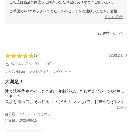
この度は当店の商品をご購入いただき誠にありがとうございます。
ご希望の42cmネックレスとピアスのセットをお選びいただき、価格や
上品な色合い、8mm玉の存在感にご満足いただけたとのこと、大変嬉
さらに表示
しく存じます。さらにキャッチの種類についてもお役立ていただけて安
心いたしました。
参考になった
またのご利用を心よりお待ちしております。
5
2025/09/18
ゆさゆよさん
女性
50代
サイズ:42cmネックレスイヤリングセット
大満足！
近々法事予定があったため、年齢的なことも考えグレーのお色に
しました。
長さも選べて、それにセット(イヤリングも)で、お求めやすい価格
で購入できてとっても良かったですです！！
さらに表示
自分用｜イベント｜はじめて
注文日：2025/09/15