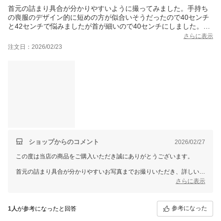
首元の詰まり具合が分かりやすいように撮ってみました。手持ち
の喪服のデザイン的に短めの方が似合いそうだったので40センチ
と42センチで悩みましたが首が細いので40センチにしました。結
果大正解でした。特徴的な留め具ですが似たデザインのパールネ
さらに表示
ックレスを持っていてそれで慣れていたので特に着脱のしにくさ
注文日：2026/02/23
は問題はなかったです。程よく重みがありお値段以上だなと思い
ましたが至近距離でじっくり凝視するとさすがに本物のパールに
は敵いません笑
ショップからのコメント
2026/02/27
この度は当店の商品をご購入いただき誠にありがとうございます。
首元の詰まり具合が分かりやすいお写真までお撮りいただき、詳しいご
感想をお寄せくださり心より感謝申し上げます。
さらに表示
40cmと42cmでお悩みになられたとのことですが、首元のバランスに合
わせて40cmをお選びいただき「大正解」とのお言葉を頂戴し、大変嬉
しく拝見いたしました。
参考になった
1人
が参考になったと回答
留め具につきましても、問題なくご使用いただけているとのこと安心い