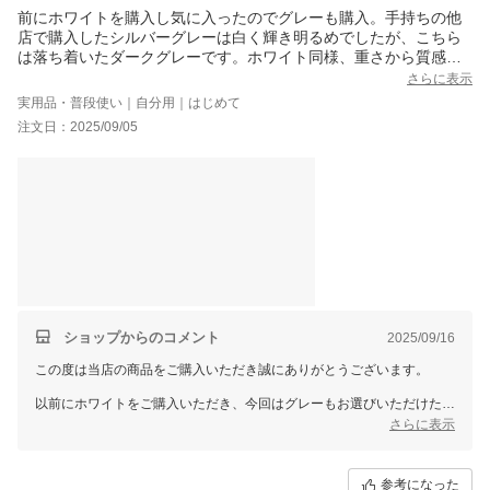
前にホワイトを購入し気に入ったのでグレーも購入。手持ちの他
店で購入したシルバーグレーは白く輝き明るめでしたが、こちら
は落ち着いたダークグレーです。ホワイト同様、重さから質感や
光沢まで問題無く、高見えするお品で今回も大満足です。
さらに表示
実用品・普段使い｜自分用｜はじめて
注文日：2025/09/05
ショップからのコメント
2025/09/16
この度は当店の商品をご購入いただき誠にありがとうございます。
以前にホワイトをご購入いただき、今回はグレーもお選びいただけたと
のこと、大変光栄に存じます。落ち着いた色味や質感・光沢についても
さらに表示
ご満足いただけ、「今回も大満足」とのお言葉を頂戴し嬉しく拝読いた
しました。今後もご期待に沿える商品をお届けできるよう努めてまいり
ます。
参考になった