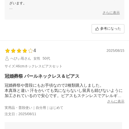
ざいます。
法事のご用途にお選びいただき、また白のパールと使い分けてご着用く
さらに表示
ださったとのこと、大変嬉しく拝読いたしました。光の加減により白っ
ぽく映ってしまったとのご指摘も、今後の撮影改善に活かしてまいりま
す。
参考になった
お届けしたお品が少しでもお役に立てておりましたら幸いです。
また機会がございましたら当店をよろしくお願いいたします。
4
2025/08/15
へびぃ苺さん
女性
50代
サイズ:46cmネックレスピアスセット
冠婚葬祭 パールネックレス＆ピアス
冠婚葬祭や普段にもお手頃なので2種類購入しました。
本真珠と違い 汗をかいても気にならないし留具も錆びないように
加工されているので安心です。ピアスもステンレスでアレルギー
対応なのが助かります。
さらに表示
一つだけ気になったのが、留具がちょっと作りが薄いので止めに
実用品・普段使い｜自分用｜はじめて
くい。ただこのお値段でこのクオリティーは素晴らしいと思いま
注文日：2025/08/11
す。