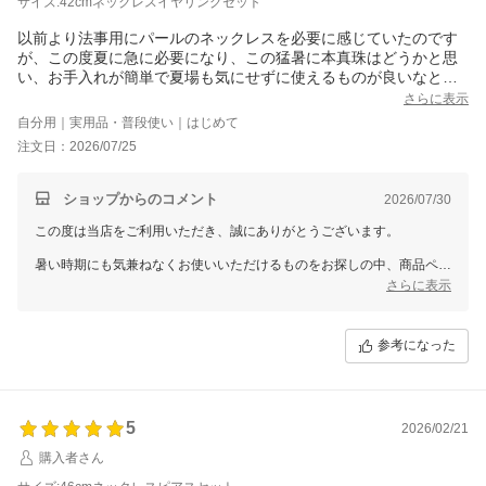
サイズ:42cmネックレスイヤリングセット
以前より法事用にパールのネックレスを必要に感じていたのです
が、この度夏に急に必要になり、この猛暑に本真珠はどうかと思
い、お手入れが簡単で夏場も気にせずに使えるものが良いなと探
していました。
さらに表示
イミテーションでもそれなりにクオリティ高ければ良いなと、商
自分用｜実用品・普段使い｜はじめて
品ページの情報とレビューを見てこちらの商品を購入いたしまし
注文日：2026/07/25
た。
届いたお品はお値段以上でした。
マグネット式でケースのものと悩みましたが、法事の際に、持ち
ショップからのコメント
2026/07/30
運びにかさ張らない、こちらのポーチ付きタイプにしました。
この度は当店をご利用いただき、誠にありがとうございます。
暑い時期にも気兼ねなくお使いいただけるものをお探しの中、商品ペー
ジやレビューをご覧いただき、お選びいただけたことを大変嬉しく思い
さらに表示
ます。お届けした商品にも「お値段以上」とご満足いただけたようで、
安心いたしました。
参考になった
付属のポーチは、持ち運びの際にもかさばりにくく、法事など外出先で
のご使用にも便利かと存じます。これからさまざまな場面でお役立てい
ただけましたら幸いです。
5
2026/02/21
購入者さん