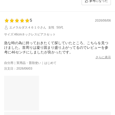
参考になった
いざという時のためのお品として、少しでも安心してご用意いただけま
したなら幸いでございます。
今後も丁寧な商品づくりと対応に努めてまいります。
5
2026/06/06
エメラルダス４６１０さん
女性
50代
サイズ:46cmネックレスピアスセット
急な時の為に持っておきたくて探していたところ、こちらを見つ
けました。首周りは凝り固まり盛り上がってるのでレビューを参
考に46センチにしましたが良かったです。
さらに表示
自分用｜実用品・普段使い｜はじめて
注文日：2026/06/03