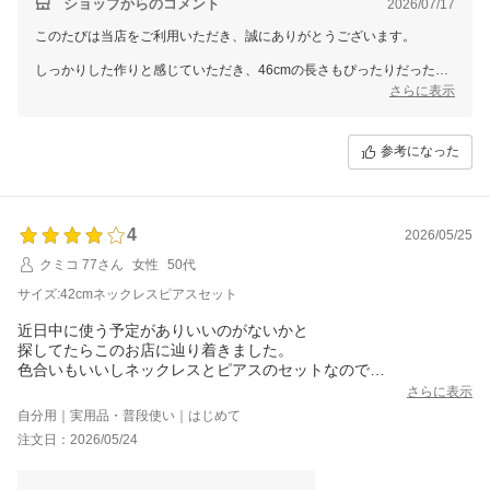
ショップからのコメント
2026/07/17
このたびは当店をご利用いただき、誠にありがとうございます。
しっかりした作りと感じていただき、46cmの長さもぴったりだったと
のことで、大変嬉しく拝見いたしました。
さらに表示
一方で、ご購入後すぐに割引率の高いクーポンが配布され、残念なお気
持ちにさせてしまい申し訳ございません。クーポンは時期やキャンペー
参考になった
ンにより内容が変わりますが、今後もお得にお買い物いただける企画を
ご用意してまいります。
ぜひさまざまなシーンでご愛用いただけましたら幸いです。
4
2026/05/25
クミコ 77さん
女性
50代
サイズ:42cmネックレスピアスセット
近日中に使う予定がありいいのがないかと
探してたらこのお店に辿り着きました。
色合いもいいしネックレスとピアスのセットなので
買って良かったです。
さらに表示
自分用｜実用品・普段使い｜はじめて
注文日：2026/05/24