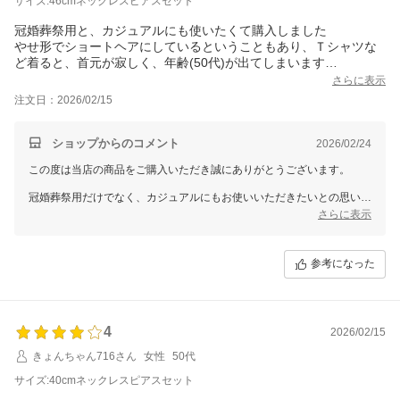
サイズ:46cmネックレスピアスセット
冠婚葬祭用と、カジュアルにも使いたくて購入しました
やせ形でショートヘアにしているということもあり、Ｔシャツな
ど着ると、首元が寂しく、年齢(50代)が出てしまいます
さっそくＴシャツに合わせてみたところ、存在感があり、こなれ
さらに表示
た雰囲気が出て、勝手に「お洒落な人」みたいになりました！
注文日：2026/02/15
胸元にさりげないボリュームと上品な輝きが出て、首元の寂しさ
も解消
46ｃｍという長さは、タートルネックのニットの上からつけても
ショップからのコメント
2026/02/24
余裕があり、良かったです
この度は当店の商品をご購入いただき誠にありがとうございます。
値段もお安いし、気兼ねなく、がんがん使えるのが最高です！
冠婚葬祭用だけでなく、カジュアルにもお使いいただきたいとの思いで
お選びいただけたこと、大変嬉しく拝読いたしました。Tシャツに合わ
さらに表示
せた際の「こなれた雰囲気」とのお言葉、とても素敵で思わず笑みがこ
ぼれました。胸元に程よいボリュームと上品な輝きが加わるだけで、印
象はぐっと変わりますよね。
参考になった
46cmの長さがタートルネックの上からでも余裕をもってお使いいただ
けたとのこと、安心いたしました。日常使いからフォーマルまで、気兼
ねなくたくさんご活用いただけることが何よりでございます。
4
2026/02/15
春のご旅行にもお供させていただけるとのこと、とても光栄です。素敵
きょんちゃん716さん
女性
50代
な時間をお過ごしくださいませ。
また機会がございましたら当店をよろしくお願いいたします。
サイズ:40cmネックレスピアスセット