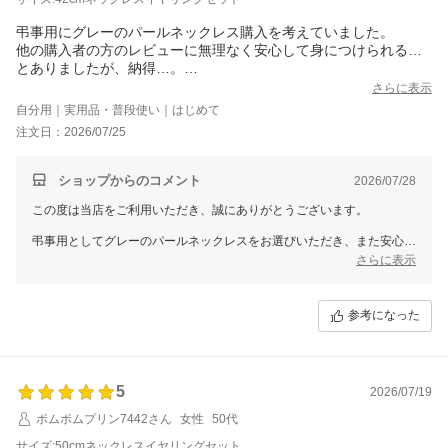
弔事用にグレーのパールネックレス購入を考えていました。
他の購入者の方のレビューに無理なく安心して身につけられる…
とありましたが、納得…。
人一倍汗かきな私には本当に助かります。
さらに表示
注文してから届くであっという間でした。
自分用｜実用品・普段使い｜はじめて
とても素敵なネックレスをありがとうございます。
注文日：2026/07/25
また機会があれば利用させていただきます。
ショップからのコメント
2026/07/28
この度は当店をご利用いただき、誠にありがとうございます。
弔事用としてグレーのパールネックレスをお選びいただき、また安心し
て身につけられるとのお言葉をいただけて大変嬉しく思います。
さらに表示
汗をかきやすい季節や場面でも、気兼ねなくお使いいただけるアクセサ
リーとしてお役に立てましたら幸いです。
参考になった
お届けまでの早さやネックレスにもご満足いただけたようで、安心いた
しました。
ぜひ末永くご愛用くださいませ。
またの機会がございましたら、心よりご利用をお待ちしております。
5
2026/07/19
ポムポムプリン7442さん
女性
50代
サイズ:50cmネックレスイヤリングセット