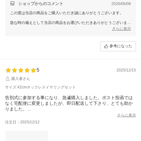
ショップからのコメント
2026/06/08
この度は当店の商品をご購入いただき誠にありがとうございます。
急な時の備えとして当店の商品をお選びいただきありがとうございま
す。レビューをご参考に46cmをお選びいただき、長さも合われたよう
さらに表示
で安心いたしました。必要な場面で無理なくお使いいただけましたら幸
いです。
参考になった
5
2025/12/15
購入者さん
サイズ:42cmネックレスイヤリングセット
告別式に参加する事になり、急遽購入しました。ポスト投函では
なく宅配便に変更しましたが、即日配送して下さり、とても助か
りました。
梱包も非常に丁寧でした。
さらに表示
グレーのパールはややマットで、留め具もしっかりしています。
注文日：2025/12/12
イヤリングはネジ式なので、調整しやすく、耳に痛みが出にくい
と思います。
付属の巾着袋はふわっとした素材で、ブラックフォーマルグッズ