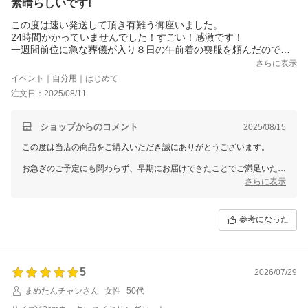
素晴らしいです!
この度は速い発送して頂き有難う御座いました。
24時間かかっていませんでした！すごい！感激です！
一週間前位に急な葬儀が入り８日の午前着の喪服を頼んだのです
が
さらに表示
届かず…９日9時には家を出なくてはならず配送センターに連絡を
イベント｜自分用｜はじめて
入れたら届いていないと…
注文日：2025/08/11
夜に慌てて買いに走りました。
結局 喪服は2着…とんだ出費となりました。
ここの宅配には2週間前も同じ事がありました。
ショップからのコメント
2025/08/15
今回は日にちを持っての購入でしたがこんなに速く
この度は当店の商品をご購入いただき誠にありがとうございます。
手元に届くとは思わなかったのでとても気持ちの良い買い物が出
来ました。
お急ぎのご予定にも関わらず、早期にお届けできたことでご満足いただ
届いたお品物も素晴らしい！色味も形も綺麗に揃っていてしかも
けたとのお言葉、大変嬉しく拝読いたしました。また、お品物の色味や
さらに表示
とってもお安いお値段で
形、価格面につきましてもご評価いただき、心より感謝申し上げます。
購入出来た事に感謝です。
お届けした商品が、お客様のお気持ちを少しでも明るくできたことを光
素晴らしいお品を届けて頂き気持ちまで明るくして頂いて有り難
栄に存じます。
参考になった
うございました。
これからも安心してご利用いただけるよう、品質と配送の両面で努めて
まいります。
またのご利用を心よりお待ちしております。
5
2026/07/29
まめたんチャンさん
女性
50代