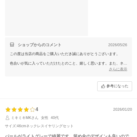
ショップからのコメント
2026/05/26
この度は当店の商品をご購入いただき誠にありがとうございます。
色合いが気に入っていただけたとのこと、嬉しく思います。また、ネッ
クレスとピアスのセットがご期待に添えたようで安心いたしました。
さらに表示
お客様にご満足いただける商品をお届けできるよう、これからも努めて
まいります。
参考になった
また機会がございましたら当店をよろしくお願いいたします。
4
2026/01/20
ミキミキMKさん
女性
40代
サイズ:46cmネックレスイヤリングセット
パールがライトグレーで綺麗です。留め金のデザインも良いので