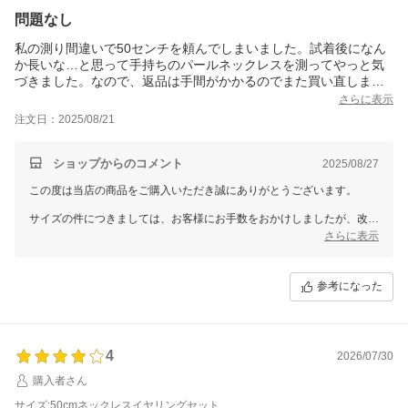
問題なし
私の測り間違いで50センチを頼んでしまいました。試着後になん
か長いな…と思って手持ちのパールネックレスを測ってやっと気
づきました。なので、返品は手間がかかるのでまた買い直しまし
た。クーポン使わせてもらったのでお得でした。
さらに表示
母から譲り受けたパールネックレスを使っていたのですがパール
注文日：2025/08/21
が禿げてしまったので今度は持っていないグレーパールを選びま
した。パールはお手入れが必要らしいので気軽に購入できるもの
でいいと割り切りました。あとは少しでも長く持ってくれたらい
ショップからのコメント
2025/08/27
いですが。まぁ、禿げたら次もこちらで購入すると思います、お
この度は当店の商品をご購入いただき誠にありがとうございます。
買い得なので！買い直したものが届いたらまたレビューします。
サイズの件につきましては、お客様にお手数をおかけしましたが、改め
てご注文いただけたとのこと安心いたしました。クーポンをご活用いた
さらに表示
だき、お得にお買い物いただけたことも嬉しく存じます。
また、お母様から受け継がれたネックレスに代わり、今回グレーパール
参考になった
をお選びいただいたとのこと、大切な機会に当店の商品をご利用いただ
けましたことを光栄に存じます。お手入れについてもご配慮いただきな
がら、少しでも長くご愛用いただければ幸いです。
今後もお値打ちでご満足いただける商品をご提供できるよう努めてまい
4
2026/07/30
りますので、引き続きご愛顧賜りますようお願い申し上げます。
購入者さん
またのご利用を心よりお待ちしております。
サイズ:50cmネックレスイヤリングセット