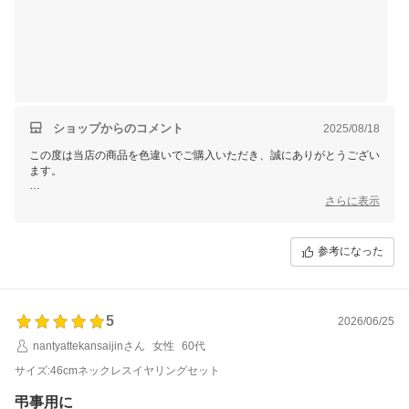
ショップからのコメント
2025/08/18
この度は当店の商品を色違いでご購入いただき、誠にありがとうござい
ます。
冠婚葬祭や普段使いの両方でご活用いただけているとのこと、また素材
さらに表示
面での安心感についてもご満足いただけたとのお言葉、大変嬉しく拝読
いたしました。色違いでお選びいただけたことは、当店にとって何より
の励みでございます。
参考になった
一方で、留具につきましてご不便をおかけし申し訳ございません。頂戴
したご意見は今後の改善に活かしてまいります。
またのご利用を心よりお待ちしております。
5
2026/06/25
nantyattekansaijinさん
女性
60代
サイズ:46cmネックレスイヤリングセット
弔事用に