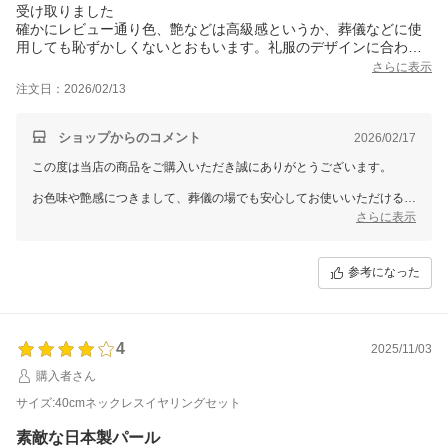
受け取りました
確かにレビュー通り色、艶などは高級感というか、葬儀などに使
用しても恥ずかしくないとおもいます。礼服のデザインに合わせ
て、４０センチにしました。ただ、ほんとつけにくい、イライラ
さらに表示
します。
注文日：2026/02/13
金具もつけるとき痛い、そこは本当改善するべきですね。値段の
安さで否めないですが、マグネットなどになると、本当完璧だと
おもいます。周りに勧めますね。マイナス一は改善して欲しいな
ショップからのコメント
2026/02/17
と。
この度は当店の商品をご購入いただき誠にありがとうございます。
お色味や艶感につきまして、葬儀の場でも安心してお使いいただけると
のご評価をいただき、大変ありがたく存じます。礼服のデザインに合わ
さらに表示
せて40cmをお選びいただいたとのこと、サイズ感がちょうど良かった
ご様子に安心いたしました。
参考になった
一方で、金具の着脱のしづらさや装着時の痛みにつきまして、ご不快な
思いをおかけし誠に申し訳ございません。率直なお声をお寄せいただ
き、心より感謝申し上げます。日常的にお使いいただくお品だからこ
そ、着けやすさは大切な要素でございます。今後の改良課題として真摯
4
に受け止め、改善に努めてまいります。
2025/11/03
購入者さん
マグネットタイプへのご提案もありがとうございます。実際に便利さを
評価してくださるお客様も多く、今後さらに安心してお選びいただける
サイズ:40cmネックレスイヤリングセット
仕様を検討してまいります。
素敵な日本製パール
貴重なご意見をありがとうございました。