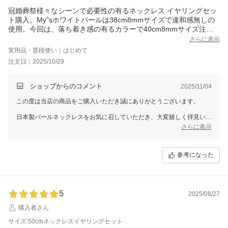
冠婚葬祭様々なシーンで必要性の有るネックレス イヤリングセッ
また機会がございましたら当店をよろしくお願いいたします。
ト購入。My"sホワイトパールは38cm8mmサイズで違和感無しの
使用。今回は、落ち着き感の有るカラーで40cm8mmサイズ注文
して見ました！ネックレス イヤリングどちらもブラックパール寄
さらに表示
りのグレーパールで素敵です！！取り外しも簡単でgood◎大切に
実用品・普段使い｜はじめて
愛用保管見越しレビューします…
注文日：2025/10/29
保証延長本当に助かります！！
ショップからのコメント
2025/11/04
この度は当店の商品をご購入いただき誠にありがとうございます。
日本製パールネックレスをお気に召していただき、大変嬉しく拝見いた
しました。
さらに表示
お手持ちのホワイトに続き、今回は落ち着きのあるグレーパールをお選
びいただき光栄に存じます。
ネックレス・イヤリングともに、冠婚葬祭をはじめさまざまなシーンで
参考になった
活躍してくれるかと存じます。
また、着脱のしやすさにもご満足いただけたとのこと、安心いたしまし
た。
保証延長についてもお喜びいただき嬉しく存じます。
5
2025/08/27
末永くご愛用いただけましたら幸いです。
購入者さん
またのご利用を心よりお待ちしております。
サイズ:50cmネックレスイヤリングセット