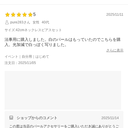
たしました。程よい重みや質感にもご満足いただけたとのお声は、今後
の商品づくりの励みになります。
5
2025/11/11
また、素材の特性についても率直なお言葉をありがとうございます。価
pure283さん
女性
40代
格とのバランスの中で、できる限り上品な見え方になるよう今後も努め
てまいります。
サイズ:42cmネックレスピアスセット
これからも大切な場面で安心してお使いいただけましたら幸いです。
法事用に購入しました。白のパールはもっていたのでこちらを購
入。光加減で白っぽく写りました。
さらに表示
イベント｜自分用｜はじめて
注文日：2025/11/05
ショップからのコメント
2025/11/14
この度は当店のパールアクセサリーをご購入いただき誠にありがとうご