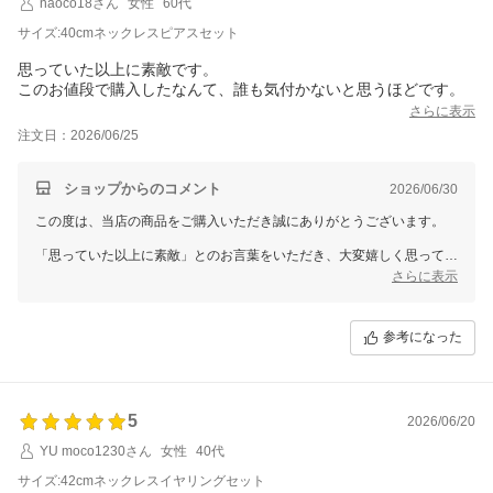
naoco18さん
女性
60代
す。
サイズ:40cmネックレスピアスセット
思っていた以上に素敵です。
このお値段で購入したなんて、誰も気付かないと思うほどです。
さらに表示
注文日：2026/06/25
ショップからのコメント
2026/06/30
この度は、当店の商品をご購入いただき誠にありがとうございます。
「思っていた以上に素敵」とのお言葉をいただき、大変嬉しく思ってお
ります。
さらに表示
お値段以上にご満足いただけるお品として感じていただけたようで、安
心いたしました。
参考になった
今後ともお客様にご満足いただける商品をお届けできるよう努めてまい
ります。
5
2026/06/20
YU moco1230さん
女性
40代
サイズ:42cmネックレスイヤリングセット