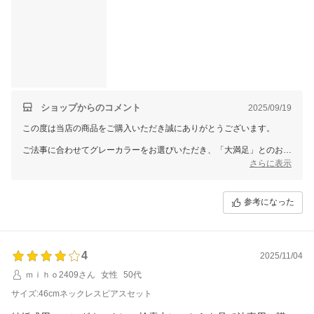
ショップからのコメント
2025/09/19
この度は当店の商品をご購入いただき誠にありがとうございます。
ご法事に合わせてグレーカラーをお選びいただき、「大満足」とのお声
を頂戴し大変嬉しく存じます。長さやイヤリングとのセットにもご満足
さらに表示
いただき、お求めやすい価格で安心してご利用いただけたことを光栄に
存じます。
参考になった
またのご利用を心よりお待ちしております。
4
2025/11/04
ｍｉｈｏ2409さん
女性
50代
サイズ:46cmネックレスピアスセット