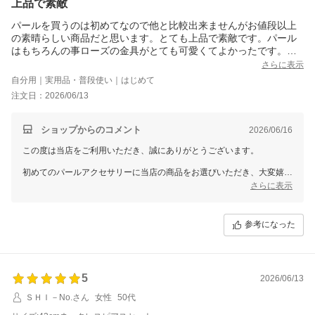
上品で素敵
パールを買うのは初めてなので他と比較出来ませんがお値段以上
の素晴らしい商品だと思います。とても上品で素敵です。パール
はもちろんの事ローズの金具がとても可愛くてよかったです。付
け外しも簡単に出来ました。まだ使う予定はないのですがいざと
さらに表示
いう時にと思って購入しました。イヤリングまでついてこのお値
自分用｜実用品・普段使い｜はじめて
段買ってよかったです。
注文日：2026/06/13
ショップからのコメント
2026/06/16
この度は当店をご利用いただき、誠にありがとうございます。
初めてのパールアクセサリーに当店の商品をお選びいただき、大変嬉し
く思います。
さらに表示
パールの上品さやローズモチーフの金具、付け外しのしやすさにつきま
してもご満足いただけたようで安心いたしました。
参考になった
ネックレスとイヤリングのセットは、いざという時にひとつお持ちいた
だくと安心してお使いいただけるかと存じます。
ぜひ大切なシーンでご活用いただけますと幸いです。
5
2026/06/13
ＳＨＩ－No.さん
女性
50代