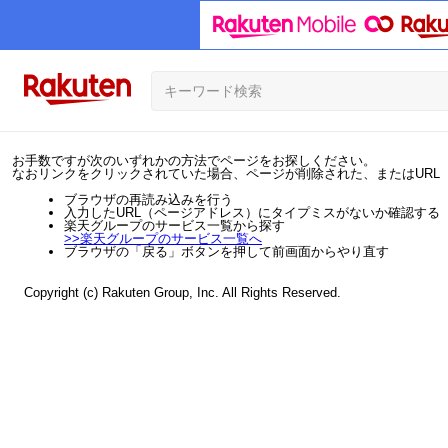
お手数ですが次のいずれかの方法でページをお探しください。
なおリンクをクリックされていた場合、ページが削除された、またはURL
ブラウザの再読み込みを行う
入力したURL（ページアドレス）にタイプミスがないか確認する
楽天グループのサービス一覧から探す
>>
楽天グループのサービス一覧へ
ブラウザの「戻る」ボタンを押して前画面からやり直す
Copyright (c) Rakuten Group, Inc. All Rights Reserved.