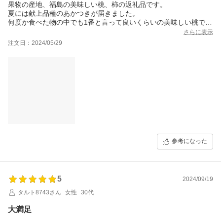
果物の産地、福島の美味しい桃、柿の返礼品です。
夏には献上品種のあかつきが届きました。
何度か食べた物の中でも1番と言って良いくらいの美味しい桃でし
た。
さらに表示
自分で買うとなっても
注文日：2024/05/29
ここまでの良い品質のものは
手を出せないと思います。
忘れた頃に柿が届きました。
今年は不作との情報がありましたが
立派な柿です。
発送時期も選択できるので
本当に美味しいものを味わってほしい、福島市の心意気が感じら
れます。
参考になった
5
2024/09/19
タルト8743さん
女性
30代
大満足