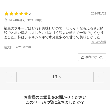
5
2024/11/02
Ive2484さん
女性
30代
福島のフルーツはどれも美味しいので、せっかくならふるさと納
税でと思い購入しました。桃は甘く程よい硬さで一瞬でなくなり
ました。柿はシャキシャキで水分量多めで甘くて美味しかったで
す。また来年分も購入します。
さらに表示
注文日：2024/07/20
参考になった
1/1
お客様のご意見をお聞かせください
このページは役に立ちましたか？