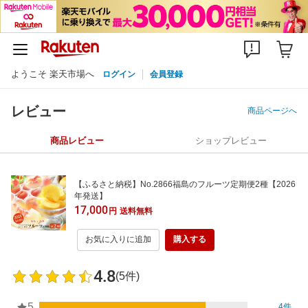
ようこそ 楽天市場へ
ログイン
会員登録
レビュー
商品ページへ
商品レビュー
ショップレビュー
【ふるさと納税】No.2866福島のフルーツ定期便2種【2026
年発送】
17,000
円
送料無料
お気に入りに追加
購入する
4.8
(5件)
5
4件