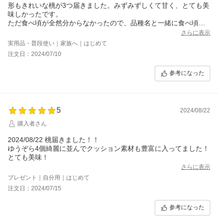
形もきれいな桃が3つ届きました。みずみずしくて甘く、とても美
味しかったです。
ただ食べ頃が全然分からなかったので、品種名と一緒に食べ頃も
記載していただけるとより美味しく食べられると思いました。私
さらに表示
の中で桃は食べ頃になると柔らかくなるイメージがあったため、
実用品・普段使い｜家族へ｜はじめて
食べ頃より少し食べるのが遅くなってしまいました。でも美味し
注文日：2024/07/10
かったです。
定期便の2回目もとても楽しみです！
参考になった
5
2024/08/22
購入者さん
2024/08/22 桃届きました！！
ゆうぞら4個綺麗に並んでクッション素材も豊富に入ってました！
とても美味！
さらに表示
プレゼント｜自分用｜はじめて
注文日：2024/07/15
参考になった