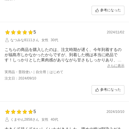
参考になった
5
2024/11/02
なつみな8111さん
女性
30代
こちらの商品を購入したのは、注文時期が遅く、今年到着するの
が福島市しかなかったからですが、到着した桃は本当に絶品で
す！しっかりとした果肉感がありながら甘さもしっかりあり、と
ても美味しい桃でした。皆さんにお勧めします。来年もぜひ注文
さらに表示
させていただこうと思います。
実用品・普段使い｜自分用｜はじめて
注文日：2024/09/10
参考になった
5
2024/10/10
くまやん2858さん
女性
40代
大きくて甘くておいしくいただきました。硬めの桃は馴染みがあ