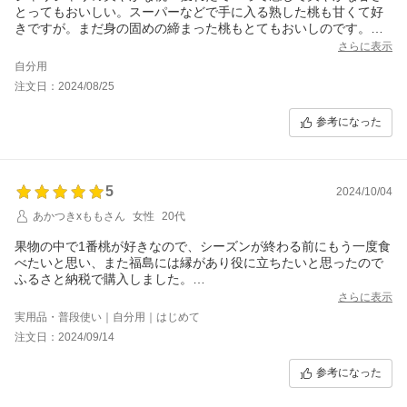
とってもおいしい。スーパーなどで手に入る熟した桃も甘くて好
きですが。まだ身の固めの締まった桃もとてもおいしのです。た
だこのかための桃で甘くて美味しい物はなかなか見つからないの
さらに表示
です。(硬くて美味しい桃を求めて桃狩りにも行ったり、産地直送
自分用
を買ったりしますが硬いものを選ぶと甘みが足りなかったり青臭
注文日：2024/08/25
かったりが多い)
こちらの桃は硬い状態で食べても青さもえぐみもなくて爽やか美
参考になった
味しかったです。熟した桃しか食べたことない方はぜひこのおい
しさを知ってほしいです。もちろん追熟させて甘ーく食べるのも
美味しそうです
が我が家は追熟させる前にシャリシャリ食べてしまいそうです(^^
5
♪)美味しい桃をありがとうございました。また来年リピートする
2024/10/04
と思います。
あかつきxももさん
女性
20代
果物の中で1番桃が好きなので、シーズンが終わる前にもう一度食
べたいと思い、また福島には縁があり役に立ちたいと思ったので
ふるさと納税で購入しました。
大きな桃が8個入っていました。桃は非常に繊細ですが、どれも綺
さらに表示
麗で１つも傷んでおらず、品種の通りとても甘くて、私好みの少
実用品・普段使い｜自分用｜はじめて
し硬めの歯触りで本当に美味しかったです。あっという間に食べ
注文日：2024/09/14
切ってしまいました。やっぱり桃は福島に限るなあと思いまし
た。また購入させていただきます！
参考になった