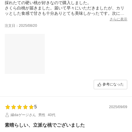
採れたての硬い桃が好きなので購入しました。
さくら白桃が届きました。届いて早々にいただきましたが、カリ
ッとした食感で甘さも十分ありとても美味しかったです。次に食
べたものは少し熟れていたのか、歯ごたえがありながら最初いた
さらに表示
だいたものより糖度が高くわずかにもっちりした食感で、これも
注文日：2025/08/20
また違った美味しさでいただけました！
注文してからいつ届くのか市の方へ確認をしたところ早急に対応
もしていただき、心温まるお言葉も添えられて嬉しく思いまし
た。
絶賛です。また頼みたいと思います。
写真はクール便で届いて常温で置いていたため汗をかいています^
^;
参考になった
5
2025/09/09
縁daゲージさん
男性
40代
素晴らしい、立派な桃でございました