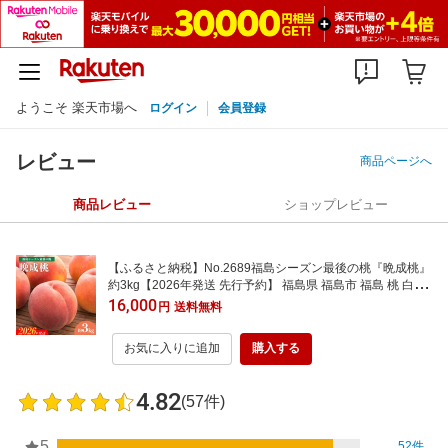
ようこそ 楽天市場へ
ログイン
会員登録
レビュー
商品ページへ
商品レビュー
ショップレビュー
【ふるさと納税】No.2689福島シーズン最後の桃『晩成桃』
約3kg【2026年発送 先行予約】 福島県 福島市 福島 桃 白桃
幸茜 さくら白桃 晩生 白桃 2万円以下
16,000
円
送料無料
お気に入りに追加
購入する
4.82
(57件)
5
52件