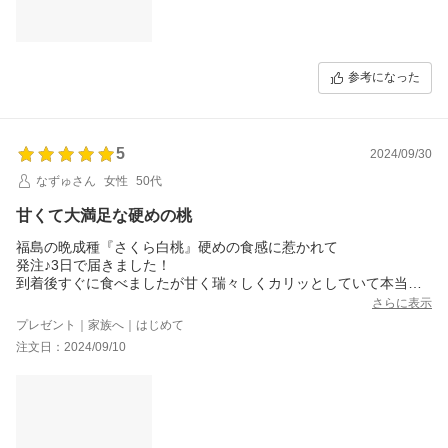
参考になった
5
2024/09/30
なずゅさん
女性
50代
甘くて大満足な硬めの桃
福島の晩成種『さくら白桃』硬めの食感に惹かれて
発注♪3日で届きました！
到着後すぐに食べましたが甘く瑞々しくカリッとしていて本当に
美味しかったです。
さらに表示
硬めで歯ごたえもよく甘い。
プレゼント｜家族へ｜はじめて
食べ切れるか心配していましたが…しっかりしているので日持ち
注文日：2024/09/10
もよくて追熟すれば柔らかくなるとの親切な説明も添付されてお
り
あっという間に食べてしまいました（笑）
硬めの食感・柔らかい食感の2通り楽しめて
美味しくておすすめです!