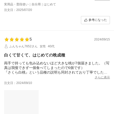
実用品・普段使い｜自分用｜はじめて
注文日：2025/07/20
参考になった
5
2024/09/15
ふんちゃん7652さん
女性
40代
白くて甘くて、はじめての晩成種
両手で持っても包み込めないほど大きな桃が7個届きました。（写
真は我慢できず一個食べてしまったので6個です）
『さくら白桃』という品種の説明も同封されており丁寧でした。
ありがとうございます。
さらに表示
酸味は少なく、とても甘い、肉質がしっかりした桃でした。スー
注文日：2024/09/10
パーで買った桃はすぐに色が変わり若干の苦味が出てきますが、
白い果肉のままで、本当に甘くて美味しかったです。追熟しなが
ら、楽しみたいと思います。