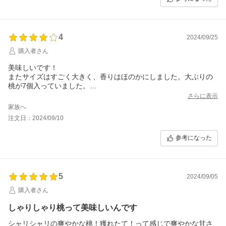
4
2024/09/25
購入者さん
美味しいです！
またサイズはすごく大きく、香りはほのかにしました。大ぶりの
桃が7個入っていました。
到着して、すぐ冷蔵庫に入れましたが、割と柔らかい印象。硬い
さらに表示
桃というより、やや硬めの桃かな？ジューシーで美味しいです
家族へ
が、もっとパリッとする桃が好みだったので、そこはちょっと残
注文日：2024/09/10
念…
参考になった
5
2024/09/05
購入者さん
しゃりしゃり桃って美味しいんです
シャリシャリの爽やかな桃！獲れたて！って感じで爽やかな甘さ