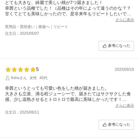
とても大きな、綺麗で美しい桃が7つ届きました！
幸茜という品種でした！（品種はその年によって違うのかな？？
甘くてとても美味しかったので、是非来年もリピートしたいで
す！
さらに表示
子供達も大喜びで食べていました。
実用品・普段使い｜家族へ｜リピート
年取ると、フルーツが美味しくて美味しくて・・・
注文日：2025/05/07
良き買い物でした。
良いものが、届くと安心してリピートでき助かります。
参考になった
以上、桃レビューでした。
またね！
これも、ワンストップペーパーレスにしてしまってどうやるか分
からない・・・ググろう。汗
5
2025/09/19
frshoさん
女性
40代
幸茜というとっても可愛い色をした桃が届きました。
大きさも立派、滴る程ジューシーで、届きたてはサクサクした食
感、少し追熟させるとトロトロで最高に美味しかったです！
到着時、熟し加減に個体差はありましたが、それもまた食べるの
さらに表示
が楽しくて、最後の一つが惜しかったです笑 来年分も予約しま
注文日：2025/08/11
す！ありがとうございました！
参考になった