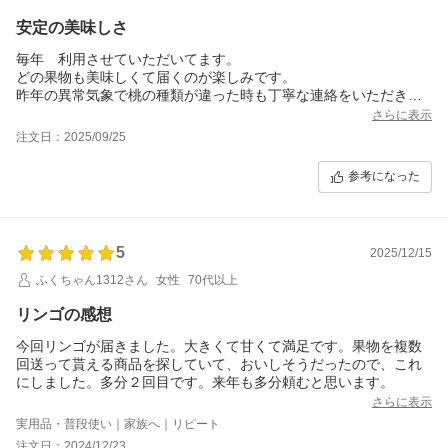
安定の美味しさ
毎年 利用させていただいてます。
どの果物も美味しくて届くのが楽しみです。
昨年の異常気象で桃の種類が違った時も丁寧な連絡をいただき、
届いた桃も私の好きな硬さand味で大満足でした。来年も利用させ
さらに表示
ていただきます。
注文日：2025/09/25
生産者の皆様そして関係の皆さま方ありがとうございます?
参考になった
5
2025/12/15
ふくちゃん1312さん
女性
70代以上
リンゴの感想
今回リンゴが届きました。大きくて甘くて満足です。果物を複数
回送って貰える商品を探していて、おいしそうだったので、これ
にしました。多分２回目です。来年も多分頼むと思います。
さらに表示
実用品・普段使い｜家族へ｜リピート
注文日：2024/12/23