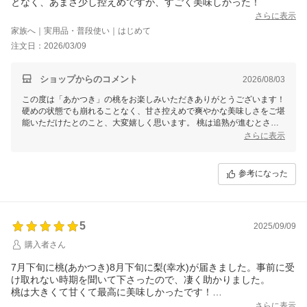
となく、あまさ少し控えめですが、すごく美味しかった！
さらに表示
家族へ｜実用品・普段使い｜はじめて
注文日：2026/03/09
ショップからのコメント
2026/08/03
この度は「あかつき」の桃をお楽しみいただきありがとうございます！
硬めの状態でも崩れることなく、甘さ控えめで爽やかな美味しさをご堪
能いただけたとのこと、大変嬉しく思います。 桃は追熟が進むとさら
に甘さや柔らかさが引き立つ場合がありますので、お好みに応じて風通
さらに表示
しの良い日陰で常温保管しながらお楽しみください。今後ともよろしく
お願いいたします！
参考になった
5
2025/09/09
購入者さん
7月下旬に桃(あかつき)8月下旬に梨(幸水)が届きました。事前に受
け取れない時期を聞いて下さったので、凄く助かりました。
桃は大きくて甘くて最高に美味しかったです！
梨もみずみずしくて美味しかったですが、桃が美味しすぎたの
さらに表示