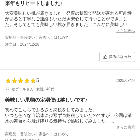
来年もリピートしました♪
大変美味しい桃が届きました！発育の状況で発送が遅れる可能性
があると丁寧なご連絡もいただき安心して待つことができまし
た。そしてとても美味しい桃が届きました。こんなに美味しい桃
を作られてる福島の桃農家さんを応援したくなりました。食べご
さらに表示
ろを発送、調整いただいてるご担当の方にも感謝です。続いて、
実用品・普段使い｜家族へ｜はじめて
梨も届きました。見事なりっぱな梨でした。梨農家さんにも感謝
注文日：2024/12/28
です。有難くいただきます。この後に届く、りんご、シャインマ
スカットもとても楽しみです。来年分もリピート注文させていた
参考になった
だきました。果物の発送は大変かと思いますが、ひきつづきよろ
しくお願いいたします。
5
2025/08/24
セゲールさん
女性
40代
美味しい果物の定期便は嬉しいです♪
初めてこちらでふるさと納税をしてみました。
いつも色々な自治体に少額ずつ納税していたのですが、今回は清
水の舞台から飛び降りる気持ちで挑戦してみました。
桃が到着しました。箱を開けて一つずつ大事に入っている感じが
さらに表示
伝わってくる粒ぞろいの桃でした。
実用品・普段使い｜家族へ｜はじめて
見た目も立派ながら、我慢できず、つい開封してすぐに一つ食べ