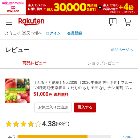
ようこそ 楽天市場へ
ログイン
会員登録
レビュー
商品ページへ
商品レビュー
ショップレビュー
【ふるさと納税】No.2339 【2026年発送 先行予約】フルー
ツ4種定期便 幸青果 くだもの もも モモ なし ナシ 葡萄 ブド
ウ シャインマスカット 林檎 リンゴ サンふじ 果物 福島市 人
51,000
円
送料無料
気 返礼品 お取り寄せ
お気に入りに追加
購入する
4.38
(63件)
5
47件