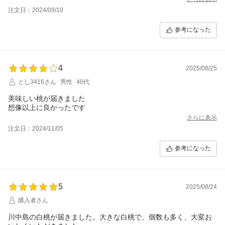
で、結構値上がりしてますが今年も申し込もうと思います。
注文日：2024/09/10
これから来る、りんごとぶどうも楽しみです。
参考になった
4
2025/08/25
とし3416さん
男性
40代
美味しい桃が届きました
想像以上に良かったです
さらに表示
注文日：2024/11/05
参考になった
5
2025/08/24
購入者さん
川中島の白桃が届きました。大きな白桃で、個数も多く、大変お