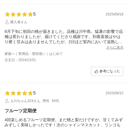
5
2025/09/18
購入者さん
8月下旬に初回の桃が届きました。品種は川中島。猛暑の影響で品
種は変わりましたが、届けてくださり感謝です。到着直後はやは
り硬く甘みはありませんでしたが、2日ほど室内において追熟しま
した。香りもよく最後まで美味しくいただきました。2回目も楽し
さらに表示
みに待っています。
家族へ｜実用品・普段使い｜はじめて
注文日：2024/12/31
参考になった
5
2025/09/15
えのちゃん324さん
男性
50代
フルーツ定期便
4回楽しめるフルーツ定期便。まだ桃と梨だけですが、甘くてみず
みずしく美味しかったです！次のシャインマスカット、リンゴも