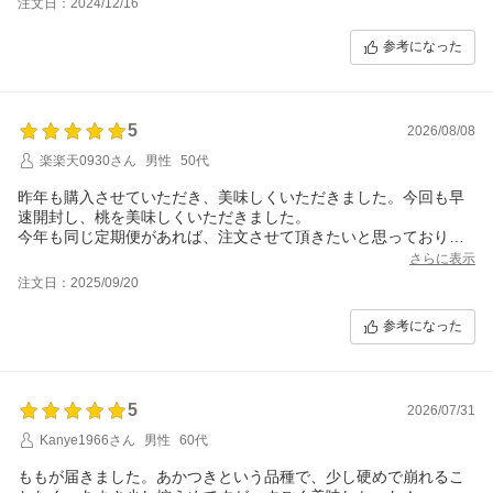
注文日：2024/12/16
てみました。
いつもは皮は剥くのですが、今回は皮まで美味しそうで皮ごと食
参考になった
べました。
しっかりと歯ごたえのある味わい深くジューシーな桃でした。
皮ごと食べたので、香りもしっかりと感じました。
全てが良くて、これから配達されて来る果物もとても楽しみで
5
す。
2026/08/08
勇気を出してこちらに納税してみて良かったです。
楽楽天0930さん
男性
50代
昨年も購入させていただき、美味しくいただきました。今回も早
速開封し、桃を美味しくいただきました。
今年も同じ定期便があれば、注文させて頂きたいと思っておりま
す。
さらに表示
注文日：2025/09/20
参考になった
5
2026/07/31
Kanye1966さん
男性
60代
ももが届きました。あかつきという品種で、少し硬めで崩れるこ