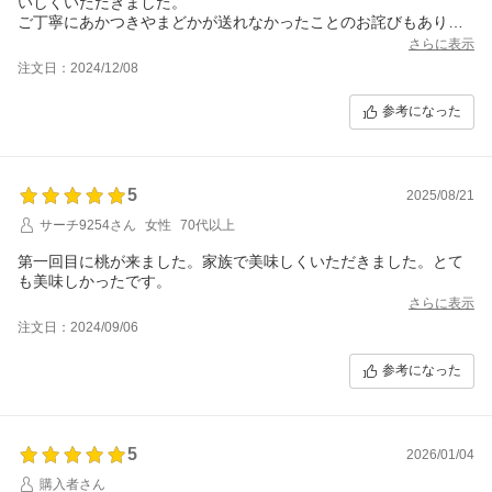
いしくいただきました。
ご丁寧にあかつきやまどかが送れなかったことのお詫びもあり、
大変好印象です。
さらに表示
梨、ブドウ、りんご 楽しみにしています。ありがとうございまし
注文日：2024/12/08
た。
参考になった
5
2025/08/21
サーチ9254さん
女性
70代以上
第一回目に桃が来ました。家族で美味しくいただきました。とて
も美味しかったです。
さらに表示
注文日：2024/09/06
参考になった
5
2026/01/04
購入者さん