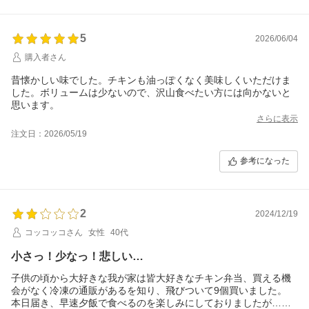
5
2026/06/04
購入者さん
昔懐かしい味でした。チキンも油っぽくなく美味しくいただけま
した。ボリュームは少ないので、沢山食べたい方には向かないと
思います。
さらに表示
注文日：2026/05/19
参考になった
2
2024/12/19
コッコッコさん
女性
40代
小さっ！少なっ！悲しい…
子供の頃から大好きな我が家は皆大好きなチキン弁当、買える機
会がなく冷凍の通販があるを知り、飛びついて9個買いました。
本日届き、早速夕飯で食べるのを楽しみにしておりましたが…私