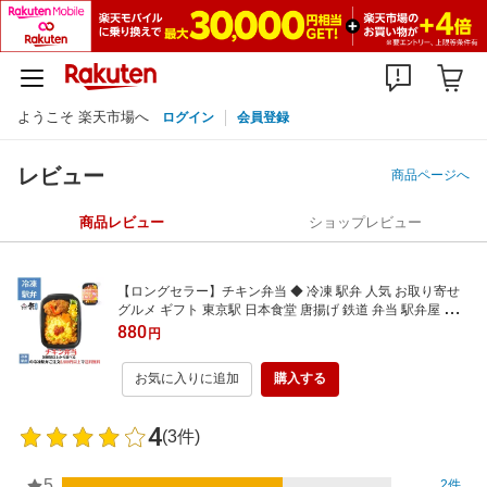
ようこそ 楽天市場へ
ログイン
会員登録
レビュー
商品ページへ
商品レビュー
ショップレビュー
【ロングセラー】チキン弁当 ◆ 冷凍 駅弁 人気 お取り寄せ
グルメ ギフト 東京駅 日本食堂 唐揚げ 鉄道 弁当 駅弁屋 祭
限定 贈り物 母の日 父の日 敬老の日 お中元 お歳暮 時短 贅沢
880
円
昼食 旅行気分 プレゼント
お気に入りに追加
購入する
4
(3件)
5
2件